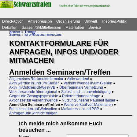
Direct-Action
Antirepression
Organisierung
Umwelt
Theorie&Politik
Debatten
Saasen/GI/Mittelhessen
Materialien
Service
Service
»
Termine
Service
»
Info-/Kontaktformulare
KONTAKTFORMULARE FÜR
ANFRAGEN, INFOS UND/ODER
MITMACHEN
Anmelden Seminaren/Treffen
Allgemeines Rückmeldeformular
●
Aktiv werden!
●
Aktiv werden in und um Gießen
●
Verkehrswende in/um Gießen
●
Aktiv im Ostkreis GI/West-VB
●
Überregionale Vernetzung
●
Verkehrswende überregional
●
Selbst- und Laienverteidigung
●
Gegen die Zwangspsychiatrie
●
Referent*innenanfrage
●
Aktionsset für Verkehrswende
●
Nutzung unserer Räume/Häuser
●
Anmelden Seminaren/Treffen
●
Weiterverkauf von Materialien
●
Fehler melden auf Webseiten
●
Mailadressen und PGP
●
Anfragen, die wir nicht mögen