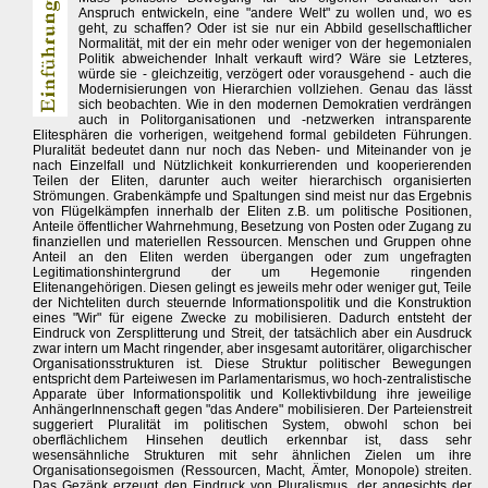
Anspruch entwickeln, eine "andere Welt" zu wollen und, wo es
geht, zu schaffen? Oder ist sie nur ein Abbild gesellschaftlicher
Normalität, mit der ein mehr oder weniger von der hegemonialen
Politik abweichender Inhalt verkauft wird? Wäre sie Letzteres,
würde sie - gleichzeitig, verzögert oder vorausgehend - auch die
Modernisierungen von Hierarchien vollziehen. Genau das lässt
sich beobachten. Wie in den modernen Demokratien verdrängen
auch in Politorganisationen und -netzwerken intransparente
Elitesphären die vorherigen, weitgehend formal gebildeten Führungen.
Pluralität bedeutet dann nur noch das Neben- und Miteinander von je
nach Einzelfall und Nützlichkeit konkurrierenden und kooperierenden
Teilen der Eliten, darunter auch weiter hierarchisch organisierten
Strömungen. Grabenkämpfe und Spaltungen sind meist nur das Ergebnis
von Flügelkämpfen innerhalb der Eliten z.B. um politische Positionen,
Anteile öffentlicher Wahrnehmung, Besetzung von Posten oder Zugang zu
finanziellen und materiellen Ressourcen. Menschen und Gruppen ohne
Anteil an den Eliten werden übergangen oder zum ungefragten
Legitimationshintergrund der um Hegemonie ringenden
Elitenangehörigen. Diesen gelingt es jeweils mehr oder weniger gut, Teile
der Nichteliten durch steuernde Informationspolitik und die Konstruktion
eines "Wir" für eigene Zwecke zu mobilisieren. Dadurch entsteht der
Eindruck von Zersplitterung und Streit, der tatsächlich aber ein Ausdruck
zwar intern um Macht ringender, aber insgesamt autoritärer, oligarchischer
Organisationsstrukturen ist. Diese Struktur politischer Bewegungen
entspricht dem Parteiwesen im Parlamentarismus, wo hoch-zentralistische
Apparate über Informationspolitik und Kollektivbildung ihre jeweilige
AnhängerInnenschaft gegen "das Andere" mobilisieren. Der Parteienstreit
suggeriert Pluralität im politischen System, obwohl schon bei
oberflächlichem Hinsehen deutlich erkennbar ist, dass sehr
wesensähnliche Strukturen mit sehr ähnlichen Zielen um ihre
Organisationsegoismen (Ressourcen, Macht, Ämter, Monopole) streiten.
Das Gezänk erzeugt den Eindruck von Pluralismus, der angesichts der