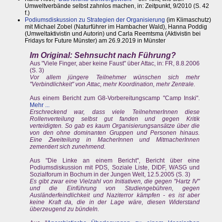
Umweltverbände selbst zahnlos machen, in: Zeitpunkt, 9/2010 (S. 42
f.)
Podiumsdiskussion zu Strategien der Organisierung
(im Klimaschutz)
mit Michael Zobel (Naturführer im Hambacher Wald), Hanna Poddig
(Umweltaktivistin und Autorin) und Carla Reemtsma (Aktivistin bei
Fridays for Future Münster) am 26.9.2019 in Münster
Im Original: Sehnsucht nach Führung?
Aus "Viele Finger, aber keine Faust" über Attac, in: FR, 8.8.2006
(S. 3)
Vor allem jüngere Teilnehmer wünschen sich mehr
"Verbindlichkeit" von Attac, mehr Koordination, mehr Zentrale.
Aus einem Bericht zum G8-Vorbereitungscamp "Camp Inski".
Mehr ...
Erschreckend war, dass viele TeilnehmerInnen diese
Rollenverteilung selbst gut fanden und gegen Kritik
verteidigten. So gab es kaum Organisierungsansätze über die
von den ohne dominanten Gruppen und Personen hinaus.
Eine Zweiteilung in MacherInnen und MitmacherInnen
zementiert sich zunehmend.
Aus "Die Linke an einem Bericht", Bericht über eine
Podiumsdiskussion mit PDS, Soziale Liste, DIDF, WASG und
Sozialforum in Bochum in der Jungen Welt, 12.5.2005 (S. 3)
Es gibt zwar eine Vielzahl von Initiativen, die gegen "Hartz IV"
und die Einführung von Studiengebühren, gegen
Ausländerfeindlichkeit und Naziterror kämpfen - es ist aber
keine Kraft da, die in der Lage wäre, diesen Widerstand
überzeugend zu bündeln.