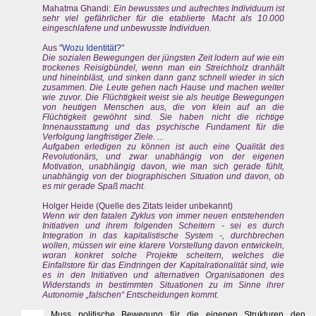
Mahatma Ghandi:
Ein bewusstes und aufrechtes Individuum ist
sehr viel gefährlicher für die etablierte Macht als 10.000
eingeschlafene und unbewusste Individuen.
Aus "
Wozu Identität?
"
Die sozialen Bewegungen der jüngsten Zeit lodern auf wie ein
trockenes Reisigbündel, wenn man ein Streichholz dranhält
und hineinbläst, und sinken dann ganz schnell wieder in sich
zusammen. Die Leute gehen nach Hause und machen weiter
wie zuvor. Die Flüchtigkeit weist sie als heutige Bewegungen
von heutigen Menschen aus, die von klein auf an die
Flüchtigkeit gewöhnt sind. Sie haben nicht die richtige
Innenausstattung und das psychische Fundament für die
Verfolgung langfristiger Ziele. ...
Aufgaben erledigen zu können ist auch eine Qualität des
Revolutionärs, und zwar unabhängig von der eigenen
Motivation, unabhängig davon, wie man sich gerade fühlt,
unabhängig von der biographischen Situation und davon, ob
es mir gerade Spaß macht.
Holger Heide (Quelle des Zitats leider unbekannt)
Wenn wir den fatalen Zyklus von immer neuen entstehenden
Initiativen und ihrem folgenden Scheitern - sei es durch
Integration in das kapitalistische System -, durchbrechen
wollen, müssen wir eine klarere Vorstellung davon entwickeln,
woran konkret solche Projekte scheitern, welches die
Einfallstore für das Eindringen der Kapitalrationalität sind, wie
es in den Initiativen und alternativen Organisationen des
Widerstands in bestimmten Situationen zu im Sinne ihrer
Autonomie „falschen“ Entscheidungen kommt.
Muss politische Bewegung für die eigenen Strukturen den