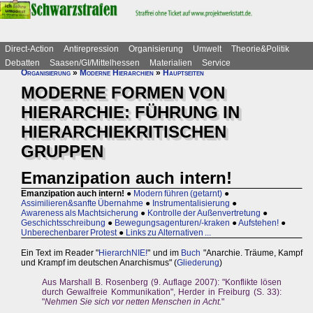
Direct-Action
Antirepression
Organisierung
Umwelt
Theorie&Politik
Debatten
Saasen/GI/Mittelhessen
Materialien
Service
Organisierung
»
Moderne Hierarchien
»
Hauptseiten
MODERNE FORMEN VON
HIERARCHIE: FÜHRUNG IN
HIERARCHIEKRITISCHEN
GRUPPEN
Emanzipation auch intern!
Emanzipation auch intern!
●
Modern führen (getarnt)
●
Assimilieren&sanfte Übernahme
●
Instrumentalisierung
●
Awareness als Machtsicherung
●
Kontrolle der Außenvertretung
●
Geschichtsschreibung
●
Bewegungsagenturen/-kraken
●
Aufstehen!
●
Unberechenbarer Protest
●
Links zu Alternativen ...
Ein Text im Reader "
HierarchNIE!
" und im
Buch
"Anarchie. Träume, Kampf
und Krampf im deutschen Anarchismus" (
Gliederung
)
Aus Marshall B. Rosenberg (9. Auflage 2007): "Konflikte lösen
durch Gewalfreie Kommunikation", Herder in Freiburg (S. 33):
"
Nehmen Sie sich vor netten Menschen in Acht.
"