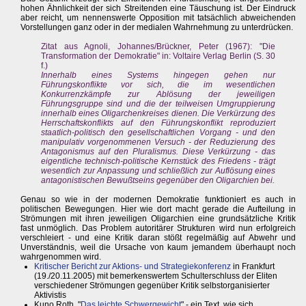
hohen Ähnlichkeit der sich Streitenden eine Täuschung ist. Der Eindruck
aber reicht, um nennenswerte Opposition mit tatsächlich abweichenden
Vorstellungen ganz oder in der medialen Wahrnehmung zu unterdrücken.
Zitat aus Agnoli, Johannes/Brückner, Peter (1967): "Die
Transformation der Demokratie" in: Voltaire Verlag Berlin (S. 30
f.)
Innerhalb eines Systems hingegen gehen nur
Führungskonflikte vor sich, die im wesentlichen
Konkurrenzkämpfe zur Ablösung der jeweiligen
Führungsgruppe sind und die der teilweisen Umgruppierung
innerhalb eines Oligarchenkreises dienen. Die Verkürzung des
Herrschaftskonflikts auf den Führungskonflikt reproduziert
staatlich-politisch den gesellschaftlichen Vorgang - und den
manipulativ vorgenommenen Versuch - der Reduzierung des
Antagonismus auf den Pluralismus. Diese Verkürzung - das
eigentliche technisch-politische Kernstück des Friedens - trägt
wesentlich zur Anpassung und schließlich zur Auflösung eines
antagonistischen Bewußtseins gegenüber den Oligarchien bei.
Genau so wie in der modernen Demokratie funktioniert es auch in
politischen Bewegungen. Hier wie dort macht gerade die Aufteilung in
Strömungen mit ihren jeweiligen Oligarchien eine grundsätzliche Kritik
fast unmöglich. Das Problem autoritärer Strukturen wird nun erfolgreich
verschleiert - und eine Kritik daran stößt regelmäßig auf Abwehr und
Unverständnis, weil die Ursache von kaum jemandem überhaupt noch
wahrgenommen wird.
Kritischer Bericht zur Aktions- und Strategiekonferenz
in Frankfurt
(19./20.11.2005) mit bemerkenswertem Schulterschluss der Eliten
verschiedener Strömungen gegenüber Kritik selbstorganisierter
Aktivistis
Kuno Roth, "
Das leichte Schwergewicht
" - ein Text, wie sich