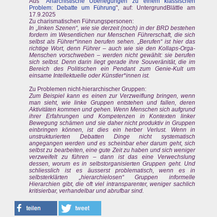
Aus "
Anarchistische Überlegungen zu einem klassischen
Problem: Debatte um Führung
", auf: UntergrundBlättle am
17.9.2025
Zu charismatischen Führungspersonen:
In „linken Szenen“, wie sie derzeit (noch) in der BRD bestehen
fordern im Wesentlichen nur Menschen Führerschaft, die sich
selbst als Führer*innen berufen sehen. „Berufen“ ist hier das
richtige Wort, denn Führer – auch wie sie den Kollaps-Orga-
Menschen vorschweben – werden nicht gewählt: sie berufen
sich selbst. Denn darin liegt gerade ihre Souveränität, die im
Bereich des Politischen ein Pendant zum Genie-Kult um
einsame Intellektuelle oder Künstler*innen ist.
Zu Problemen nicht-hierarchischer Gruppen:
Zum Beispiel kann es einen zur Verzweiflung bringen, wenn
man sieht, wie linke Gruppen entstehen und fallen, deren
Aktivitäten kommen und gehen. Wenn Menschen sich aufgrund
ihrer Erfahrungen und Kompetenzen in Kontexten linker
Bewegung schämen und sie daher nicht produktiv in Gruppen
einbringen können, ist dies ein herber Verlust. Wenn in
unstrukturierten Debatten Dinge nicht systematisch
angegangen werden und es scheinbar eher darum geht, sich
selbst zu bearbeiten, eine gute Zeit zu haben und sich weniger
verzweifelt zu führen – dann ist das eine Verwechslung
dessen, worum es in selbstorganisierten Gruppen geht. Und
schliesslich ist es äusserst problematisch, wenn es in
selbsterklärten „hierarchielosen“ Gruppen informelle
Hierarchien gibt, die oft viel intransparenter, weniger sachlich
kritisierbar, verhandelbar und abrufbar sind.