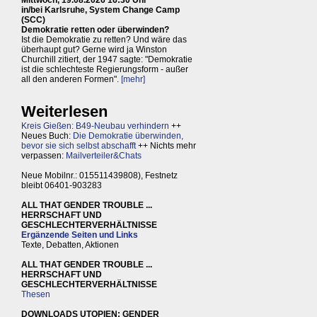
Mittwoch, 19.08.2026 16:30 Uhr
in/bei Karlsruhe, System Change Camp
(SCC)
Demokratie retten oder überwinden?
Ist die Demokratie zu retten? Und wäre das
überhaupt gut? Gerne wird ja Winston
Churchill zitiert, der 1947 sagte: "Demokratie
ist die schlechteste Regierungsform - außer
all den anderen Formen".
[mehr]
Weiterlesen
Kreis Gießen: B49-Neubau verhindern
++
Neues Buch:
Die Demokratie überwinden,
bevor sie sich selbst abschafft
++ Nichts mehr
verpassen:
Mailverteiler&Chats
Neue Mobilnr.: 015511439808), Festnetz
bleibt 06401-903283
ALL THAT GENDER TROUBLE ...
HERRSCHAFT UND
GESCHLECHTERVERHÄLTNISSE
Ergänzende Seiten und Links
Texte, Debatten, Aktionen
ALL THAT GENDER TROUBLE ...
HERRSCHAFT UND
GESCHLECHTERVERHÄLTNISSE
Thesen
DOWNLOADS UTOPIEN: GENDER