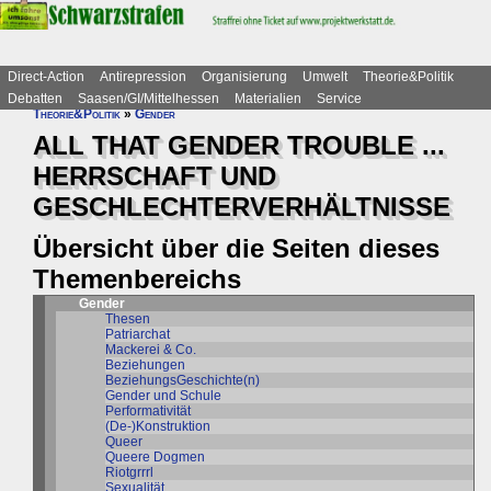
Direct-Action
Antirepression
Organisierung
Umwelt
Theorie&Politik
Debatten
Saasen/GI/Mittelhessen
Materialien
Service
Theorie&Politik
»
Gender
ALL THAT GENDER TROUBLE ...
HERRSCHAFT UND
GESCHLECHTERVERHÄLTNISSE
Übersicht über die Seiten dieses
Themenbereichs
Gender
Thesen
Patriarchat
Mackerei & Co.
Beziehungen
BeziehungsGeschichte(n)
Gender und Schule
Performativität
(De-)Konstruktion
Queer
Queere Dogmen
Riotgrrrl
Sexualität