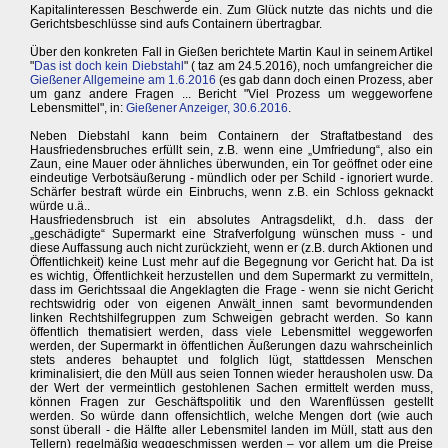
Kapitalinteressen Beschwerde ein. Zum Glück nutzte das nichts und die
Gerichtsbeschlüsse sind aufs Containern übertragbar.
Über den konkreten Fall in Gießen berichtete Martin Kaul in seinem Artikel
"
Das ist doch kein Diebstahl
" ( taz am 24.5.2016), noch umfangreicher die
Gießener Allgemeine am 1.6.2016
(es gab dann doch einen Prozess, aber
um ganz andere Fragen ... Bericht "Viel Prozess um weggeworfene
Lebensmittel", in:
Gießener Anzeiger, 30.6.2016
.
Neben Diebstahl kann beim Containern der Straftatbestand des
Hausfriedensbruches erfüllt sein, z.B. wenn eine „Umfriedung“, also ein
Zaun, eine Mauer oder ähnliches überwunden, ein Tor geöffnet oder eine
eindeutige Verbotsäußerung - mündlich oder per Schild - ignoriert wurde.
Schärfer bestraft würde ein Einbruchs, wenn z.B. ein Schloss geknackt
würde u.ä..
Hausfriedensbruch ist ein absolutes Antragsdelikt, d.h. dass der
„geschädigte“ Supermarkt eine Strafverfolgung wünschen muss - und
diese Auffassung auch nicht zurückzieht, wenn er (z.B. durch Aktionen und
Öffentlichkeit) keine Lust mehr auf die Begegnung vor Gericht hat. Da ist
es wichtig, Öffentlichkeit herzustellen und dem Supermarkt zu vermitteln,
dass im Gerichtssaal die Angeklagten die Frage - wenn sie nicht Gericht
rechtswidrig oder von eigenen Anwält_innen samt bevormundenden
linken Rechtshilfegruppen zum Schweigen gebracht werden. So kann
öffentlich thematisiert werden, dass viele Lebensmittel weggeworfen
werden, der Supermarkt in öffentlichen Äußerungen dazu wahrscheinlich
stets anderes behauptet und folglich lügt, stattdessen Menschen
kriminalisiert, die den Müll aus seien Tonnen wieder herausholen usw. Da
der Wert der vermeintlich gestohlenen Sachen ermittelt werden muss,
können Fragen zur Geschäftspolitik und den Warenflüssen gestellt
werden. So würde dann offensichtlich, welche Mengen dort (wie auch
sonst überall - die Hälfte aller Lebensmitel landen im Müll, statt aus den
Tellern) regelmäßig weggeschmissen werden – vor allem um die Preise