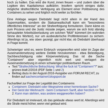
hoch zu halten. Das wird die Kund_innen freuen – und zudem über die
Logiken des Kapitalismus aufklären. Insofern spricht einiges dafür,
mögliche strafrechtliche Verfolgung als Element einer Politisierung des
Containers zu sehen und folglich nicht weiter zu fürchten.
Eine Anklage wegen Diebstahl liegt nicht allein in der Hand des
Supermarktes, sondern die Statsanwaltschaft kann ein "besonderes
öffentliches Interesse" an der Strafverfolgung formulieren. Dann käme es
zum Prozess und die Justiz müsste zeigen, warum sie sich trotz ständig
behaupteter Arbeitsüberlastung um solchen "Müll" kümmert (im wahrsten
Sinne des Wortes!), nur um ausbeuterische Profitinteressen zu sichern.
Allerdings ist ja, wie oben gezeigt, gar nicht klar, ob Diebstahl überhaupt
in Frage kommt.
Schwieriger wird es, wenn Einbruch vorgeworfen wird oder im Zuge der
Auseinandersetzung weitere Delikte hinzukommen - etwa Beleidigung,
Sachbeschädigung oder Körperverletzung. Das ist die Sache
"Containern" aber eigentlich nicht wert und verlagert die
Auseinandersetzung in einen schwieriger politisierbaren Raum.
Text "
Strafrechtliche Betrachtung: What the fuck ist "Containern"?
" aus:
grünes blatt 2/2016 (PDF Seite
1
und
2
)
Beitrag dazu in der August-2016-Ausgabe von FORUM RECHT, zu
finden auf
aachencontainert.blogsport.de
Fachartikel zur Frage der Legalität des Containerns
Containern: Diebstahl oder Wegnahme einer herrenlosen Sache?
Der Geist der Weihnacht - beim Containern Sanft, aber herzlich
++ Teil
2:
Kann man stehlen, was andere weggeworfen haben?
Für Diebstahl ist irrelevant, ob das geklaute etwas wert ist. Allerdings wird
die Strafe meist höher, wenn viel geklaut wird.