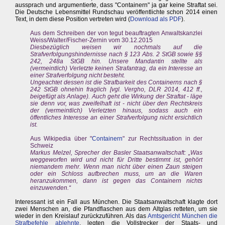
aussprach und argumentierte, dass "Containern" ja gar keine Straftat sei.
Die Deutsche Lebensmittel Rundschau veröffentlichte schon 2014 einen
Text, in dem diese Position vertreten wird (
Download als PDF
).
Aus dem Schreiben der von tegut beauftragten Anwaltskanzlei
Weiss/Walter/Fischer-Zernin vom 30.12.2015
Diesbezüglich weisen wir nochmals auf die
Strafverfolgungshindernisse nach § 123 Abs. 2 StGB sowie §§
242, 248a StGB hin. Unsere Mandantin stellte als
(vermeintlich) Verletzte keinen Strafantrag, da ein Interesse an
einer Strafverfolgung nicht besteht.
Ungeachtet dessen ist die Strafbarkeit des Containerns nach §
242 StGB ohnehin fraglich [vgl. Vergho, DLR 2014, 412 ff.,
beigefügt als Anlage). Auch geht die Wirkung der Straftat - läge
sie denn vor, was zweifelhaft ist - nicht über den Rechtskreis
der (vermeintlich) Verletzten hinaus, sodass auch ein
öffentliches Interesse an einer Strafverfolgung nicht ersichtlich
ist.
Aus Wikipedia über "
Containern
" zur Rechtssituation in der
Schweiz
Markus Melzel, Sprecher der Basler Staatsanwaltschaft: „Was
weggeworfen wird und nicht für Dritte bestimmt ist, gehört
niemandem mehr. Wenn man nicht über einen Zaun steigen
oder ein Schloss aufbrechen muss, um an die Waren
heranzukommen, dann ist gegen das Containern nichts
einzuwenden.“
Interessant ist ein Fall aus München. Die Staatsanwaltschaft klagte dort
zwei Menschen an, die Pfandflaschen aus dem Altglas retteten, um sie
wieder in den Kreislauf zurückzuführen. Als das
Amtsgericht München die
Strafbefehle ablehnte
, legten die Vollstrecker der Staats- und