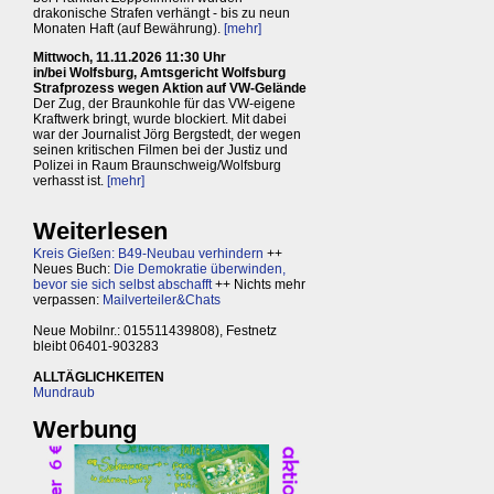
drakonische Strafen verhängt - bis zu neun
Monaten Haft (auf Bewährung).
[mehr]
Mittwoch, 11.11.2026 11:30 Uhr
in/bei Wolfsburg, Amtsgericht Wolfsburg
Strafprozess wegen Aktion auf VW-Gelände
Der Zug, der Braunkohle für das VW-eigene
Kraftwerk bringt, wurde blockiert. Mit dabei
war der Journalist Jörg Bergstedt, der wegen
seinen kritischen Filmen bei der Justiz und
Polizei in Raum Braunschweig/Wolfsburg
verhasst ist.
[mehr]
Weiterlesen
Kreis Gießen: B49-Neubau verhindern
++
Neues Buch:
Die Demokratie überwinden,
bevor sie sich selbst abschafft
++ Nichts mehr
verpassen:
Mailverteiler&Chats
Neue Mobilnr.: 015511439808), Festnetz
bleibt 06401-903283
ALLTÄGLICHKEITEN
Mundraub
Werbung