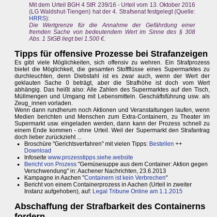
Mit dem Urteil BGH 4 StR 239/16 - Urteil vom 13. Oktober 2016
(LG Waldshut-Tiengen) hat der 4. Strafsenat festgelegt (Quelle:
HRRS
):
Die Wertgrenze für die Annahme der Gefährdung einer
fremden Sache von bedeutendem Wert im Sinne des § 308
Abs. 1 StGB liegt bei 1.500 €.
Tipps für offensive Prozesse bei Strafanzeigen
Es gibt viele Möglichkeiten, sich offensiv zu wehren. Ein Strafprozess
bietet die Möglichkeit, die gesamten Stoffflüsse eines Supermarktes zu
durchleuchten, denn Diebstahl ist es zwar auch, wenn der Wert der
geklauten Sache 0 beträgt, aber die Strafhöhe ist doch vom Wert
abhängig. Das heißt also: Alle Zahlen des Supermarktes auf den Tisch,
Müllmengen und Umgang mit Lebensmitteln. Geschäftsführung usw. als
Zeug_innen vorladen.
Wenn dann rundherum noch Aktionen und Veranstaltungen laufen, wenn
Medien berichten und Menschen zum Extra-Containern, zu Theater im
Supermarkt usw. eingeladen werden, dann kann der Prozess schnell zu
einem Ende kommen - ohne Urteil. Weil der Supermarkt den Strafantrag
doch lieber zurückzieht ...
Broschüre "Gerichtsverfahren" mit vielen Tipps:
Bestellen
++
Download
Infoseite
www.prozesstipps.siehe.website
Bericht von Prozess
"Gemüsesuppe aus dem Container: Aktion gegen
Verschwendung" in: Aachener Nachrichten, 23.6.2013
Kampagne in Aachen "
Containern ist kein Verbrechen
"
Bericht von einem Containerprozess in Aachen (Urteil in zweiter
Instanz aufgehoben), auf:
Legal Tribune Online am 1.1.2015
Abschaffung der Strafbarkeit des Containerns
fordern