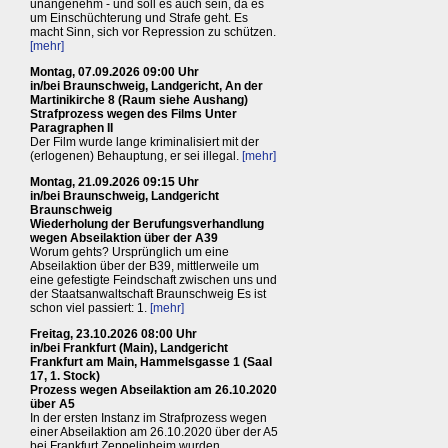
unangenehm - und soll es auch sein, da es
um Einschüchterung und Strafe geht. Es
macht Sinn, sich vor Repression zu schützen.
[mehr]
Montag, 07.09.2026 09:00 Uhr
in/bei Braunschweig, Landgericht, An der
Martinikirche 8 (Raum siehe Aushang)
Strafprozess wegen des Films Unter
Paragraphen II
Der Film wurde lange kriminalisiert mit der
(erlogenen) Behauptung, er sei illegal.
[mehr]
Montag, 21.09.2026 09:15 Uhr
in/bei Braunschweig, Landgericht
Braunschweig
Wiederholung der Berufungsverhandlung
wegen Abseilaktion über der A39
Worum gehts? Ursprünglich um eine
Abseilaktion über der B39, mittlerweile um
eine gefestigte Feindschaft zwischen uns und
der Staatsanwaltschaft Braunschweig Es ist
schon viel passiert: 1.
[mehr]
Freitag, 23.10.2026 08:00 Uhr
in/bei Frankfurt (Main), Landgericht
Frankfurt am Main, Hammelsgasse 1 (Saal
17, 1. Stock)
Prozess wegen Abseilaktion am 26.10.2020
über A5
In der ersten Instanz im Strafprozess wegen
einer Abseilaktion am 26.10.2020 über der A5
bei Frankfurt Zeppelinheim wurden