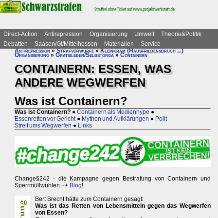
Direct-Action
Antirepression
Organisierung
Umwelt
Theorie&Politik
Debatten
Saasen/GI/Mittelhessen
Materialien
Service
Antirepression
»
Strafvorwürfe
»
Kleinkram (Hausfriedensbruch ...)
Organisierung
»
Gratisleben/Selbstorga
»
Containern
CONTAINERN: ESSEN, WAS
ANDERE WEGWERFEN
Was ist Containern?
Was ist Containern?
●
Containern als Medienhype
●
Essenretten vor Gericht
●
Mythen und Aufklärungen
●
Polit-
Streit ums Wegwerfen
●
Links
Change§242 - die Kampagne gegen Bestrafung von Containern und
Sperrmüllwühlen ++
Blog
!
Bert Brecht hätte zum Containern gesagt:
Was ist das Retten von Lebensmitteln gegen das Wegwerfen
von Essen?