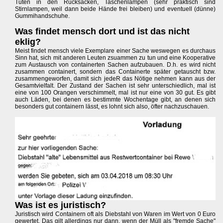
Tüten in den Rucksäcken, Taschenlampen (sehr praktisch sind
Stirnlampen, weil dann beide Hände frei bleiben) und eventuell (dünne)
Gummihandschuhe.
Was findet mensch dort und ist das nicht
eklig?
Meist findet mensch viele Exemplare einer Sache weswegen es durchaus
Sinn hat, sich mit anderen Leuten zsuammen zu tun und eine Kooperative
zum Austausch von containerten Sachen aufzubauen. D.h. es wird nicht
zusammen containert, sondern das Containerte später getauscht bzw.
zusammengeworfen, damit sich jedeR das Nötige nehmen kann aus der
Gesamtvielfalt. Der Zustand der Sachen ist sehr unterschiedlich, mal ist
eine von 100 Orangen verschimmelt, mal ist nur eine von 30 gut. Es gibt
auch Läden, bei denen es bestimmte Wochentage gibt, an denen sich
besonders gut containern lässt, es lohnt sich also, öfter nachzuschauen.
Was ist es juristisch?
Juristisch wird Containern oft als Diebstahl von Waren im Wert von 0 Euro
gewertet. Das gilt allerdings nur dann, wenn der Müll als "fremde Sache"