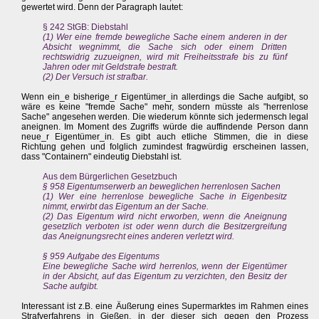
gewertet wird. Denn der Paragraph lautet:
§ 242 StGB: Diebstahl
(1) Wer eine fremde bewegliche Sache einem anderen in der
Absicht wegnimmt, die Sache sich oder einem Dritten
rechtswidrig zuzueignen, wird mit Freiheitsstrafe bis zu fünf
Jahren oder mit Geldstrafe bestraft.
(2) Der Versuch ist strafbar.
Wenn ein_e bisherige_r Eigentümer_in allerdings die Sache aufgibt, so
wäre es keine "fremde Sache" mehr, sondern müsste als "herrenlose
Sache" angesehen werden. Die wiederum könnte sich jedermensch legal
aneignen. Im Moment des Zugriffs würde die auffindende Person dann
neue_r Eigentümer_in. Es gibt auch etliche Stimmen, die in diese
Richtung gehen und folglich zumindest fragwürdig erscheinen lassen,
dass "Containern" eindeutig Diebstahl ist.
Aus dem Bürgerlichen Gesetzbuch
§ 958 Eigentumserwerb an beweglichen herrenlosen Sachen
(1) Wer eine herrenlose bewegliche Sache in Eigenbesitz
nimmt, erwirbt das Eigentum an der Sache.
(2) Das Eigentum wird nicht erworben, wenn die Aneignung
gesetzlich verboten ist oder wenn durch die Besitzergreifung
das Aneignungsrecht eines anderen verletzt wird.
§ 959 Aufgabe des Eigentums
Eine bewegliche Sache wird herrenlos, wenn der Eigentümer
in der Absicht, auf das Eigentum zu verzichten, den Besitz der
Sache aufgibt.
Interessant ist z.B. eine Äußerung eines Supermarktes im Rahmen eines
Strafverfahrens in Gießen, in der dieser sich gegen den Prozess