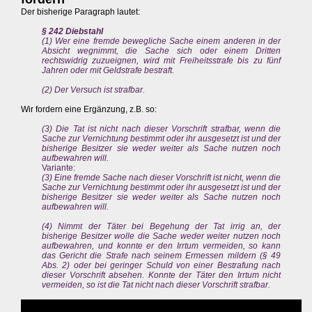
Der bisherige Paragraph lautet:
§ 242 Diebstahl
(1) Wer eine fremde bewegliche Sache einem anderen in der
Absicht wegnimmt, die Sache sich oder einem Dritten
rechtswidrig zuzueignen, wird mit Freiheitsstrafe bis zu fünf
Jahren oder mit Geldstrafe bestraft.
(2) Der Versuch ist strafbar.
Wir fordern eine Ergänzung, z.B. so:
(3) Die Tat ist nicht nach dieser Vorschrift strafbar, wenn die
Sache zur Vernichtung bestimmt oder ihr ausgesetzt ist und der
bisherige Besitzer sie weder weiter als Sache nutzen noch
aufbewahren will.
Variante:
(3) Eine fremde Sache nach dieser Vorschrift ist nicht, wenn die
Sache zur Vernichtung bestimmt oder ihr ausgesetzt ist und der
bisherige Besitzer sie weder weiter als Sache nutzen noch
aufbewahren will.
(4) Nimmt der Täter bei Begehung der Tat irrig an, der
bisherige Besitzer wolle die Sache weder weiter nutzen noch
aufbewahren, und konnte er den Irrtum vermeiden, so kann
das Gericht die Strafe nach seinem Ermessen mildern (§ 49
Abs. 2) oder bei geringer Schuld von einer Bestrafung nach
dieser Vorschrift absehen. Konnte der Täter den Irrtum nicht
vermeiden, so ist die Tat nicht nach dieser Vorschrift strafbar.