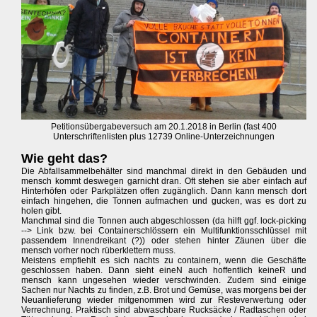
Petitionsübergabeversuch am 20.1.2018 in Berlin (fast 400
Unterschriftenlisten plus 12739 Online-Unterzeichnungen
Wie geht das?
Die Abfallsammelbehälter sind manchmal direkt in den Gebäuden und
mensch kommt deswegen garnicht dran. Oft stehen sie aber einfach auf
Hinterhöfen oder Parkplätzen offen zugänglich. Dann kann mensch dort
einfach hingehen, die Tonnen aufmachen und gucken, was es dort zu
holen gibt.
Manchmal sind die Tonnen auch abgeschlossen (da hilft ggf. lock-picking
--> Link bzw. bei Containerschlössern ein Multifunktionsschlüssel mit
passendem Innendreikant (?)) oder stehen hinter Zäunen über die
mensch vorher noch rüberklettern muss.
Meistens empfiehlt es sich nachts zu containern, wenn die Geschäfte
geschlossen haben. Dann sieht eineN auch hoffentlich keineR und
mensch kann ungesehen wieder verschwinden. Zudem sind einige
Sachen nur Nachts zu finden, z.B. Brot und Gemüse, was morgens bei der
Neuanlieferung wieder mitgenommen wird zur Resteverwertung oder
Verrechnung. Praktisch sind abwaschbare Rucksäcke / Radtaschen oder