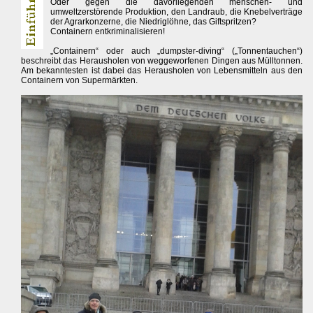
Oder gegen die davorliegenden menschen- und
umweltzerstörende Produktion, den Landraub, die Knebelverträge
der Agrarkonzerne, die Niedriglöhne, das Giftspritzen?
Containern entkriminalisieren!
„Containern“ oder auch „dumpster-diving“ („Tonnentauchen“)
beschreibt das Herausholen von weggeworfenen Dingen aus Mülltonnen.
Am bekanntesten ist dabei das Herausholen von Lebensmitteln aus den
Containern von Supermärkten.