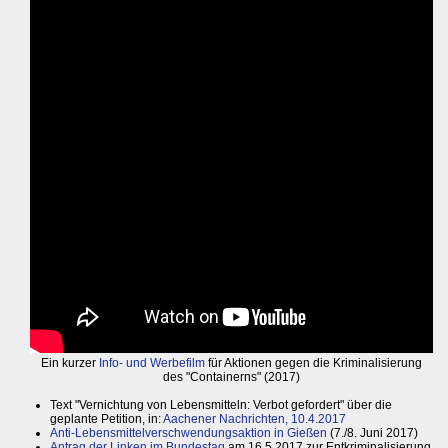
Ein kurzer
Info- und Werbefilm
für Aktionen gegen die Kriminalisierung
des "Containerns" (2017)
Text "Vernichtung von Lebensmitteln: Verbot gefordert" über die
geplante Petition, in:
Aachener Nachrichten, 10.4.2017
Anti-Lebensmittelverschwendungsaktion in Gießen
(7./8. Juni 2017)
Antrag der Linken im Bundestag
am 16.5.2017 zur Entkriminalisierung