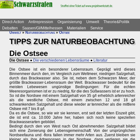
Direct-Action
Antirepression
Organisierung
Umwelt
Theorie&Politik
Debatten
Saasen/GI/Mittelhessen
Materialien
Service
Umwelt
»
Naturbeobachtung
»
Ostsee
TIPPS ZUR NATURBEOBACHTUNG
Die Ostsee
Die Ostsee
●
Die verschiedenen Lebensräume
●
Literatur
Die Ostsee ist ein besonderer Lebensraum. Geprägt wird dieses
Binnenmeer durch den, im Vergleich zum Weltmeer, niedrigen Salzgehalt,
durch das Brackwasser also. Sie ist, neben dem Schwarzen Meer, der
größte Brackwasser-Lebensraum der Welt. Brackwasser bedeutet für die
meisten Lebewesen ungünstige Bedingungen: Für die echten
Meeresorganismen ist er zu niedrig, für die des Süßwassers ist er zu hoch.
So ist die Nordsee mit einem Salzgehalt von 35 g/l erheblich artenreicher
als die westliche Ostsee, mit einem zwischen 12 und 18 g/l
schwankenden Salzgehalt und diese wieder ar tenreicher als die mittlere
Ostsee mit 7 bis 8 g/l.
Da es die Ostsee, so wie wir sie kennen, erst seit der letzten Eiszeit gibt,
die ist erst ca. 10.000 Jahre her, haben sich noch keine speziellen
Brackwasserarten gebildet.
Bedingt durch den von West nach Ost abnehmenden Salzgehalt bildet
sich eine Zonierung der Lebensgemeinschaft: Von der ursprünglichen
Nordseefauna und -flora fallen immer mehr Arten aus. Zuerst bleiben sie
kleiner als ihre Artgenossen in der Nordsee, dann verlieren sie die