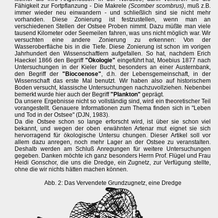
Fähigkeit zur Fortpflanzung - Die Makrele
(Scomber scombrus)
, muß z.B.
immer wieder neu einwandern - und schließlich sind sie nicht mehr
vorhanden. Diese Zonierung ist festzustellen, wenn man an
verschiedenen Stellen der Ostsee Proben nimmt. Dazu müßte man viele
tausend Kilometer oder Seemeilen fahren, was uns nicht möglich war. Wir
versuchten eine andere Zonierung zu erkennen: Von der
Wasseroberfläche bis in die Tiefe. Diese Zonierung ist schon im vorigen
Jahrhundert den Wissenschaftlern aufgefallen. So hat, nachdem Erich
Haeckel 1866 den Begriff
"Ökologie"
eingeführt hat, Moebius 1877 nach
Untersuchungen in der Kieler Bucht, besonders an einer Austernbank,
den Begriff der
"Biocoenose"
, d.h. der Lebensgemeinschaft, in der
Wissenschaft das erste Mal benutzt. Wir haben also auf historischem
Boden versucht, klassische Untersuchungen nachzuvollziehen. Nebenbei
bemerkt wurde hier auch der Begriff
"Plankton"
geprägt.
Da unsere Ergebnisse nicht so vollständig sind, wird ein theoretischer Teil
vorangestellt. Genauere Informationen zum Thema finden sich in "Leben
und Tod in der Ostsee" (DJN, 1983).
Da die Ostsee schon so lange erforscht wird, ist über sie schon viel
bekannt, und wegen der oben erwähnten Artenar mut eignet sie sich
hervorragend für ökologische Untersu chungen. Dieser Artikel soll vor
allem dazu anregen, noch mehr Lager an der Ostsee zu veranstalten.
Deshalb werden am Schluß Anregungen für weitere Untersuchungen
gegeben. Danken möchte ich ganz besonders Herrn Prof. Flügel und Frau
Heidi Gonschor, die uns die Dredge, ein Zugnetz, zur Verfügung stellte,
ohne die wir nichts hätten machen können.
Abb. 2: Das Vervendete Grundzugnetz, eine Dredge