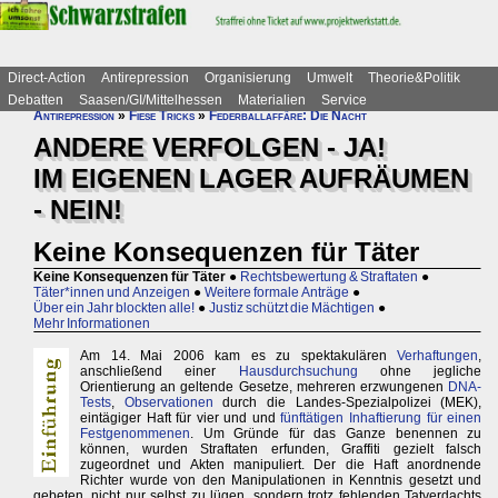
Direct-Action
Antirepression
Organisierung
Umwelt
Theorie&Politik
Debatten
Saasen/GI/Mittelhessen
Materialien
Service
Antirepression
»
Fiese Tricks
»
Federballaffäre: Die Nacht
ANDERE VERFOLGEN - JA!
IM EIGENEN LAGER AUFRÄUMEN
- NEIN!
Keine Konsequenzen für Täter
Keine Konsequenzen für Täter
●
Rechtsbewertung & Straftaten
●
Täter*innen und Anzeigen
●
Weitere formale Anträge
●
Über ein Jahr blockten alle!
●
Justiz schützt die Mächtigen
●
Mehr Informationen
Am 14. Mai 2006 kam es zu spektakulären
Verhaftungen
,
anschließend einer
Hausdurchsuchung
ohne jegliche
Orientierung an geltende Gesetze, mehreren erzwungenen
DNA-
Tests
,
Observationen
durch die Landes-Spezialpolizei (MEK),
eintägiger Haft für vier und und
fünftätigen Inhaftierung für einen
Festgenommenen
. Um Gründe für das Ganze benennen zu
können, wurden Straftaten erfunden, Graffiti gezielt falsch
zugeordnet und Akten manipuliert. Der die Haft anordnende
Richter wurde von den Manipulationen in Kenntnis gesetzt und
gebeten, nicht nur selbst zu lügen, sondern trotz fehlenden Tatverdachts