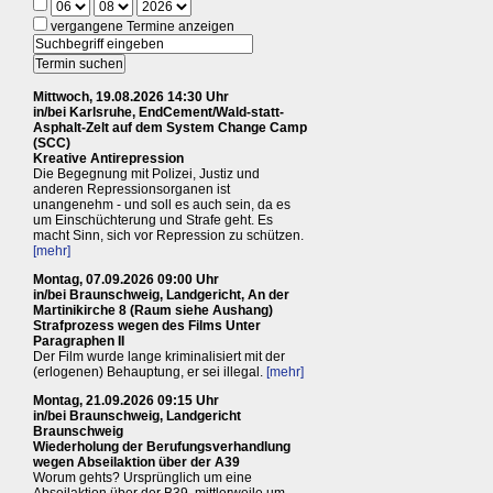
vergangene Termine anzeigen
Mittwoch, 19.08.2026 14:30 Uhr
in/bei Karlsruhe, EndCement/Wald-statt-
Asphalt-Zelt auf dem System Change Camp
(SCC)
Kreative Antirepression
Die Begegnung mit Polizei, Justiz und
anderen Repressionsorganen ist
unangenehm - und soll es auch sein, da es
um Einschüchterung und Strafe geht. Es
macht Sinn, sich vor Repression zu schützen.
[mehr]
Montag, 07.09.2026 09:00 Uhr
in/bei Braunschweig, Landgericht, An der
Martinikirche 8 (Raum siehe Aushang)
Strafprozess wegen des Films Unter
Paragraphen II
Der Film wurde lange kriminalisiert mit der
(erlogenen) Behauptung, er sei illegal.
[mehr]
Montag, 21.09.2026 09:15 Uhr
in/bei Braunschweig, Landgericht
Braunschweig
Wiederholung der Berufungsverhandlung
wegen Abseilaktion über der A39
Worum gehts? Ursprünglich um eine