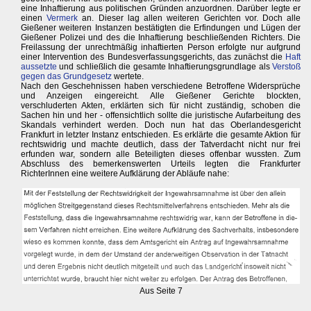
eine Inhaftierung aus politischen Gründen anzuordnen. Darüber legte er
einen
Vermerk
an. Dieser lag allen weiteren Gerichten vor. Doch alle
Gießener weiteren Instanzen bestätigten die Erfindungen und Lügen der
Gießener Polizei und des die Inhaftierung beschließenden Richters. Die
Freilassung der unrechtmäßig inhaftierten Person erfolgte nur aufgrund
einer Intervention des Bundesverfassungsgerichts, das zunächst die
Haft
aussetzte
und schließlich die gesamte Inhaftierungsgrundlage als
Verstoß
gegen das Grundgesetz
wertete.
Nach den Geschehnissen haben verschiedene Betroffene Widersprüche
und Anzeigen eingereicht. Alle Gießener Gerichte blockten,
verschluderten Akten, erklärten sich für nicht zuständig, schoben die
Sachen hin und her - offensichtlich sollte die juristische Aufarbeitung des
Skandals verhindert werden. Doch nun hat das Oberlandesgericht
Frankfurt in letzter Instanz entschieden. Es erklärte die gesamte Aktion für
rechtswidrig und machte deutlich, dass der Tatverdacht nicht nur frei
erfunden war, sondern alle Beteiligten dieses offenbar wussten. Zum
Abschluss des bemerkenswerten Urteils legten die Frankfurter
RichterInnen eine weitere Aufklärung der Abläufe nahe:
Aus Seite 7