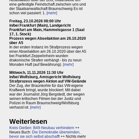
Abseilaktion über der B39, mittlerweile um
eine gefestigte Feindschaft zwischen uns und
der Staatsanwaltschaft Braunschweig Es ist
schon viel passiert: 1.
[mehr]
Freitag, 23.10.2026 08:00 Uhr
in/bei Frankfurt (Main), Landgericht
Frankfurt am Main, Hammelsgasse 1 (Saal
17, 1. Stock)
Prozess wegen Abseilaktion am 26.10.2020
über A5
In der ersten Instanz im Strafprozess wegen
einer Abseilaktion am 26.10.2020 über der A5
bei Frankfurt Zeppelinheim wurden
drakonische Strafen verhängt - bis zu neun
Monaten Haft (auf Bewährung).
[mehr]
Mittwoch, 11.11.2026 11:30 Uhr
in/bei Wolfsburg, Amtsgericht Wolfsburg
Strafprozess wegen Aktion auf VW-Gelände
Der Zug, der Braunkohle für das VW-eigene
Kraftwerk bringt, wurde blockiert. Mit dabei
war der Journalist Jörg Bergstedt, der wegen
seinen kritischen Filmen bei der Justiz und
Polizei in Raum Braunschweig/Wolfsburg
verhasst ist.
[mehr]
Weiterlesen
Kreis Gießen: B49-Neubau verhindern
++
Neues Buch:
Die Demokratie überwinden,
bevor sie sich selbst abschafft
++ Nichts mehr