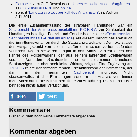
Extraseite
zum OLG-Beschluss ++
Übersichtsseite zu den Vorgängen
++
OLG-Urteil als PDF
und
online
Bericht "
Landtag streitet über Fall des Anarchisten
", in: Welt am
3.11.2011
Die erste Zusammenfassung der strafbaren Handlungen war ein
Sachbericht der Antirepressionsplattform K.O.B.R.A.
zur Strafbarkeit der
Handlungen beteiliger Polizei- und Gerichtsbediensteter (
Gesamtversion:
Sachbericht mit OLG-Urteil als Anlage
). Auf diesem Bericht basieren auch
die Ermittlungsverfahren durch die Staatsanwaltschaften. Der Text ist also
der Ausgangspunkt von allem - außer dem schon vorher laufenden
Verfahren wegen schweren Eingriff in den Straßenverkehr durch den
Fahrer des Polizeiwagens, der aus seinem fahrenden Streifenwagen
sprang. Vor dem Sachbericht gab es allgemeiner formulierte
Strafanzeigen, die aber noch keine Wirkung zeigten. Eine Ergänzung am
1.9.2006
zeigte den fortschreitenden Erkenntnisstand der Betroffenen, der
dann in den genannten
Sachbericht
mündete. Nicht
staatsanwaltschaftliche Ermittlungen, sondern die Analyse von immer
mehr Akten durch die Betroffenen führte zur Aufklärung. Polizei und Justiz
betrieben nichts außer Vertuschung.
Kommentare
Bisher wurden noch keine Kommentare abgegeben.
Kommentar abgeben