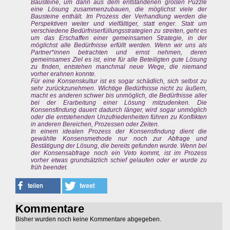
Bausteine, um dann aus dem entstandenen großen Puzzle
eine Lösung zusammenzubauen, die möglichst viele der
Bausteine enthält. Im Prozess der Verhandlung werden die
Perspektiven weiter und vielfältiger, statt enger. Statt um
verschiedene Bedürfniserfüllungsstrategien zu streiten, geht es
um das Erschaffen einer gemeinsamen Strategie, in der
möglichst alle Bedürfnisse erfüllt werden. Wenn wir uns als
Partner*innen betrachten und ernst nehmen, deren
gemeinsames Ziel es ist, eine für alle Beteiligten gute Lösung
zu finden, entstehen manchmal neue Wege, die niemand
vorher erahnen konnte.
Für eine Konsenskultur ist es sogar schädlich, sich selbst zu
sehr zurückzunehmen. Wichtige Bedürfnisse nicht zu äußern,
macht es anderen schwer bis unmöglich, die Bedürfnisse aller
bei der Erarbeitung einer Lösung mitzudenken. Die
Konsensfindung dauert dadurch länger, wird sogar unmöglich
oder die entstehenden Unzufriedenheiten führen zu Konflikten
in anderen Bereichen, Prozessen oder Zeiten.
In einem idealen Prozess der Konsensfindung dient die
gewählte Konsensmethode nur noch zur Abfrage und
Bestätigung der Lösung, die bereits gefunden wurde. Wenn bei
der Konsensabfrage noch ein Veto kommt, ist im Prozess
vorher etwas grundsätzlich schief gelaufen oder er wurde zu
früh beendet.
Kommentare
Bisher wurden noch keine Kommentare abgegeben.