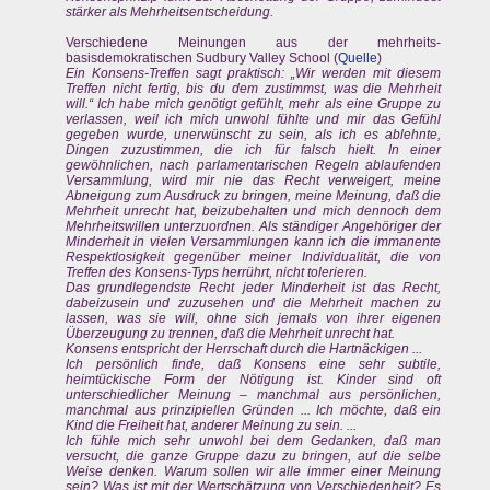
stärker als Mehrheitsentscheidung.
Verschiedene Meinungen aus der mehrheits-
basisdemokratischen Sudbury Valley School (
Quelle
)
Ein Konsens-Treffen sagt praktisch: „Wir werden mit diesem
Treffen nicht fertig, bis du dem zustimmst, was die Mehrheit
will.“ Ich habe mich genötigt gefühlt, mehr als eine Gruppe zu
verlassen, weil ich mich unwohl fühlte und mir das Gefühl
gegeben wurde, unerwünscht zu sein, als ich es ablehnte,
Dingen zuzustimmen, die ich für falsch hielt. In einer
gewöhnlichen, nach parlamentarischen Regeln ablaufenden
Versammlung, wird mir nie das Recht verweigert, meine
Abneigung zum Ausdruck zu bringen, meine Meinung, daß die
Mehrheit unrecht hat, beizubehalten und mich dennoch dem
Mehrheitswillen unterzuordnen. Als ständiger Angehöriger der
Minderheit in vielen Versammlungen kann ich die immanente
Respektlosigkeit gegenüber meiner Individualität, die von
Treffen des Konsens-Typs herrührt, nicht tolerieren.
Das grundlegendste Recht jeder Minderheit ist das Recht,
dabeizusein und zuzusehen und die Mehrheit machen zu
lassen, was sie will, ohne sich jemals von ihrer eigenen
Überzeugung zu trennen, daß die Mehrheit unrecht hat.
Konsens entspricht der Herrschaft durch die Hartnäckigen ...
Ich persönlich finde, daß Konsens eine sehr subtile,
heimtückische Form der Nötigung ist. Kinder sind oft
unterschiedlicher Meinung – manchmal aus persönlichen,
manchmal aus prinzipiellen Gründen ... Ich möchte, daß ein
Kind die Freiheit hat, anderer Meinung zu sein. ...
Ich fühle mich sehr unwohl bei dem Gedanken, daß man
versucht, die ganze Gruppe dazu zu bringen, auf die selbe
Weise denken. Warum sollen wir alle immer einer Meinung
sein? Was ist mit der Wertschätzung von Verschiedenheit? Es