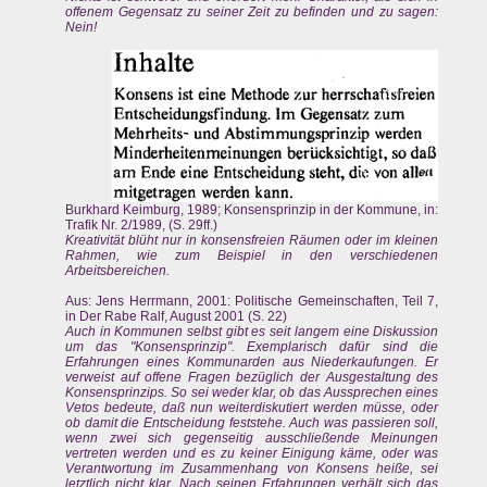
offenem Gegensatz zu seiner Zeit zu befinden und zu sagen:
Nein!
Burkhard Keimburg, 1989; Konsensprinzip in der Kommune, in:
Trafik Nr. 2/1989, (S. 29ff.)
Kreativität blüht nur in konsensfreien Räumen oder im kleinen
Rahmen, wie zum Beispiel in den verschiedenen
Arbeitsbereichen.
Aus: Jens Herrmann, 2001: Politische Gemeinschaften, Teil 7,
in Der Rabe Ralf, August 2001 (S. 22)
Auch in Kommunen selbst gibt es seit langem eine Diskussion
um das "Konsensprinzip". Exemplarisch dafür sind die
Erfahrungen eines Kommunarden aus Niederkaufungen. Er
verweist auf offene Fragen bezüglich der Ausgestaltung des
Konsensprinzips. So sei weder klar, ob das Aussprechen eines
Vetos bedeute, daß nun weiterdiskutiert werden müsse, oder
ob damit die Entscheidung feststehe. Auch was passieren soll,
wenn zwei sich gegenseitig ausschließende Meinungen
vertreten werden und es zu keiner Einigung käme, oder was
Verantwortung im Zusammenhang von Konsens heiße, sei
letztlich nicht klar. Nach seinen Erfahrungen verhält sich das