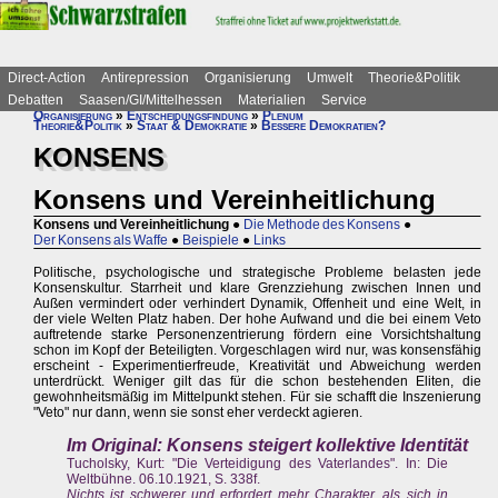
Direct-Action
Antirepression
Organisierung
Umwelt
Theorie&Politik
Debatten
Saasen/GI/Mittelhessen
Materialien
Service
Organisierung
»
Entscheidungsfindung
»
Plenum
Theorie&Politik
»
Staat & Demokratie
»
Bessere Demokratien?
KONSENS
Konsens und Vereinheitlichung
Konsens und Vereinheitlichung
●
Die Methode des Konsens
●
Der Konsens als Waffe
●
Beispiele
●
Links
Politische, psychologische und strategische Probleme belasten jede
Konsenskultur. Starrheit und klare Grenzziehung zwischen Innen und
Außen vermindert oder verhindert Dynamik, Offenheit und eine Welt, in
der viele Welten Platz haben. Der hohe Aufwand und die bei einem Veto
auftretende starke Personenzentrierung fördern eine Vorsichtshaltung
schon im Kopf der Beteiligten. Vorgeschlagen wird nur, was konsensfähig
erscheint - Experimentierfreude, Kreativität und Abweichung werden
unterdrückt. Weniger gilt das für die schon bestehenden Eliten, die
gewohnheitsmäßig im Mittelpunkt stehen. Für sie schafft die Inszenierung
"Veto" nur dann, wenn sie sonst eher verdeckt agieren.
Im Original: Konsens steigert kollektive Identität
Tucholsky, Kurt: "Die Verteidigung des Vaterlandes". In: Die
Weltbühne. 06.10.1921, S. 338f.
Nichts ist schwerer und erfordert mehr Charakter, als sich in