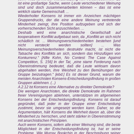
ist eine großartige Sache, wenn Leute verschiedener Meinung
sind und doch zusammenarbeiten können – das ist eine
wirklich starke Gemeinschaft. ...
Wiederholter Konsens ist immer ein Anzeichen mächtigen
Gruppendrucks, der die eine andere Meinung vertretende
Minderheit zwingt, ihre Position aufzugeben und sich der
vorherrschenden Sicht anzuschließen. ...
Deshalb wird eine anarchistische Gesellschaft auf
kooperativem Konflikt aufgebaut sein, da „Konflikt an sich nicht
schädlich ist. ... Meinungsverschiedenheiten bestehen [und
nicht versteckt werden sollten] ... Was
Meinungsverschiedenheiten destruktiv macht, ist nicht die
Tatsache des Konflikts an sich, sondern das Hinzufügen von
Konkurrenz.“ [Alfie Kohn, No Contest: The Case Against
Competition, S. 156] In der Tat, „eine starre Forderung nach
Übereinstimmung bedeutet, daß die Leute wirksam davon
abgehalten werden, ihre Weisheit zu den Bemühungen der
Gruppe beizutragen.“ [ebd.] Es ist dieser Grund, warum die
meisten Anarchisten Konsens-Entscheidungsfindung in großen
Gruppen ablehnen. (...)
A.2.12 Ist Konsens eine Alternative zu direkter Demokratie?
Die wenigen Anarchisten, die direkte Demokratie im Rahmen
freier Vereinigungen ablehnen, unterstützen im allgemeinen
Konsens bei der Entscheidungsfindung. Konsens ist darauf
gegründet, daß jeder in der Gruppe einer Entscheidung
zustimmt, bevor sie umgesetzt werden kann. Daher, so die
Argumentation, hält Konsens die Mehrheit davon ab, über die
Minderheit zu herrschen, und steht stärker in Übereinstimmung
mit anarchistischen Prinzipien.
Auch wenn Konsens, sofern alle einer Meinung sind, die beste
Möglichkeit in der Entscheidungsfindung ist, hat er seine
Probleme. Wie Murray Bookchin in der Beschreibung seiner