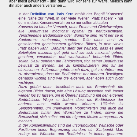
aber meist gewünscht - und dann wird Konsens zur Waffe. Mensch kann
ihn aber auch anders verstehen ...
In der
Definition von Joris Kern
erhält der Begriff "Konsens"
eine Nähe zur "Welt, in der viele Welten Platz haben" - nur
dumm, dass Konsensverfahren so nur selten ablaufen
Konsens ist hier der Versuch, unter Freien und Gleichwertigen
alle Bedürfnisse möglichst optimal zu berücksichtigen.
Verschiedene Bedürfnisse oder Wünsche sind nicht per se in
Konkurrenz zueinander, sondern Teile eines noch zu
gestaltenden gemeinsamen größeren Bildes, in dem vieles
Platz haben kann. Dahinter steht der Wunsch, dass es allen
Beteiligten maximal gut geht und sie sich maximal gehört,
gesehen, verstanden und wohlwollend behandelt fühlen
sollen. Dazu gehören die Fähigkeiten, sich seiner Bedürfnisse
bewusst zu werden, sie zu kommunizieren und für sie
einzustehen. Außerdem gehört auch dazu, gut zuzuhören und
zu akzeptieren, dass die Bedürfnisse der anderen Beteiligten
genauso wichtig sind wie die eigenen, aber eben auch nicht
wichtiger.
Dazu gehört unter Umständen auch die Bereitschaft, die
eigenen Bilder davon, wie eine Lösung aussehen soll, immer
wieder los zu lassen, um in Übereinstimmung mit den eigenen
Bedürfnissen Wege zu finden, dass die Bedürfnisse der
anderen auch erfüllt werden können. Hilfreich ist
Selbstkenntnis, um unerwartete Möglichkeiten und auch die
Bedürfnisse hinter den Wünschen zu finden, sowie die
Bereitschaft, sich selbst und die eigenen Motive transparent zu
machen.
In der Konsensfindung sind die ursprünglichen Wünsche oder
Positionen keine Begrenzung sondern ein Startpunkt. Man
zerlegt die Wünsche und Bedürfnisse in immer genauere