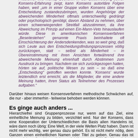
Konsens-Erfahrung zeigt, kann Konsens autoritäre Folgen
haben, weil „um in einer Gruppe vollen Konsens über eine
Entscheidung zustandezubringen, wurden Angehörige der
abweichenden Minderheit oftmals unterschwellig gedrängt
oder psychologisch genötigt, davon Abstand zu nehmen, über
einen schwerwiegenden Streitfall abzustimmen, da ihre
Abweichung im Prinzip auf einen Ein-Mann-Veto hinauslaufen
würde. Diese in amerikanischen Konsensverfahren
„Beseitestehen“ genannte Praxis beinhaltete oft
Einschüchterung der Andersdenkenden, was so weit ging, daß
sich Leute aus den Entscheidungsfindungsprozessen völlig
zurückzogen, statt – selbst als Minderheit – in
Übereinstimmung mit ihren Ansichten fortwährend ihre
abweichende Meinung ehrenhaft durch Abstimmen zum
Ausdruck zu bringen. Nachdem sie sich zurückgezogen hatten,
hörten sie auf, politische Wesen zu sein – so daß eine
„Entscheidung“ getroffen werden konnte. ‘Konsens’ wurde
letztendlich erst erreicht, als die Mitglieder, die eine andere
Meinung hatten, ihren Status als Teilnehmer des Prozesses
aufgaben.“
Darüber hinaus weisen Konsensverfahren methodische Schwächen auf,
die nur - aber immerhin - teilweise behoben werden können.
Es ginge auch anders ...
Hierarchiefrei sind Gruppenprozesse nur, wenn auf das Ziel, eine
einheltliche Meinung zu bilden, verzichtet wird. Nur der Konsens, dass
eine Kooperation der Unterschiedlichen die Basis allen Handelns ist,
wäre dann noch übrig: Eine Welt, in der viele Welten Platz haben. Dann ist
nicht mehr wichtig, wer genau dazu gehört. Es ist nicht mehr nötig, dem
Ganzen einen einheitlichen Namen oder Titel zu geben. Genau das ist