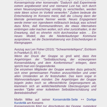
Konsensprinzip eher konservativ: "Dadurch daß Experimente
extrem angstbesetzt sind und niemand Lust hat, sich durch
einen Neuerungsvorschlag unnötig zu verschleißen, werden
viele Ideen schon im Vorfeld verworfen." Zudem bedeute die
Entscheidung im Konsens meist, daß die Lösung dann der
kleinste gemeinsame Nenner werde. Neues Engagement
werde immer von irgendwem mißtrauisch beäugt, was schnell
dazu führe, daß KommunardInnen, die etwas Alternatives
einbringen oder machen wollen, sich eher zurückhalten, in der
Erwartung, daß es ohnehin nicht durchsetzbar wäre. ... Ein
neues Modell, das die Niederkaufunger Kommune
ausprobiere, sei die Dezentralisierung von Entscheidungen in
Kleingruppen.
Auszug aus Len Fisher (2010): "Schwarmintelligenz", Eichborn
in Frankfurt (S. 85 f.)
Wenn der Druck der Gruppe so groß wird, dass ihre
Angehörigen der "Selbsttäuschung, der erzwungenen
Konsensbildung und dem Konformismus" erliegen, dann
spricht man von Gruppendenke.
Die einzelnen Mitglieder der Gruppe werden dazu gebracht,
sich einer gemeinsamen Position anzuschließen und unter
allen Umständen an ihr festzuhalten. Das kann sogar in
Wahnvorstellungen münden: Die Angehörigen der Gruppe
bügeln jedes noch so offensichtliche Gegenargument ab,
klammern sich an wirklichkeitsfremde Überzeugungen und
werden "Opfer einer kollektiven Selbstüberschätzung und
Betriebsblindheit".
Martin Wilke auf seiner
Konsenskritik-Seite
++
Dortige
Kurzkritik
am Konsens
Konsensprinzip führt zur Abschottung der Gruppe, zumindest