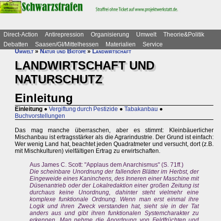
Direct-Action
Antirepression
Organisierung
Umwelt
Theorie&Politik
Debatten
Saasen/GI/Mittelhessen
Materialien
Service
Umwelt
»
Natur und Biotope
»
Landwirtschaft
LANDWIRTSCHAFT UND
NATURSCHUTZ
Einleitung
Einleitung
●
Vergiftung durch Pestizide
●
Tabakanbau
●
Buchvorstellungen
Das mag manche überraschen, aber es stimmt: Kleinbäuerlicher
Mischanbau ist ertragsstärker als die Agrarindustrie. Der Grund ist einfach:
Wer wenig Land hat, beachtet jeden Quadratmeter und versucht, dort (z.B.
mit Mischkulturen) vielfältigen Ertrag zu erwirtschaften.
Aus James C. Scott: "Applaus dem Anarchismus" (S. 71ff.)
Die scheinbare Unordnung der fallenden Blätter im Herbst, der
Eingeweide eines Kaninchens, des Inneren einer Maschine mit
Düsenantrieb oder der Lokalredaktion einer großen Zeitung ist
durchaus keine Unordnung, dahinter steht vielmehr eine
komplexe funktionale Ordnung. Wenn man erst einmal ihre
Logik und ihren Zweck verstanden hat, sieht sie in der Tat
anders aus und gibt ihren funktionalen Systemcharakter zu
erkennen. Man nehme die Anordnung von Feldfrüchten und