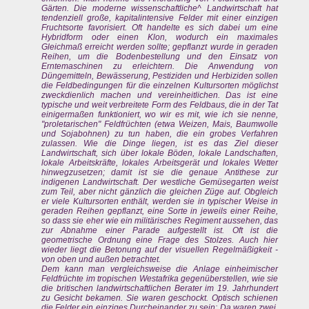
Gärten. Die moderne wissenschaftliche^ Landwirtschaft hat
tendenziell große, kapitalintensive Felder mit einer einzigen
Fruchtsorte favorisiert. Oft handelte es sich dabei um eine
Hybridform oder einen Klon, wodurch ein maximales
Gleichmaß erreicht werden sollte; gepflanzt wurde in geraden
Reihen, um die Bodenbestellung und den Einsatz von
Erntemaschinen zu erleichtern. Die Anwendung von
Düngemitteln, Bewässerung, Pestiziden und Herbiziden sollen
die Feldbedingungen für die einzelnen Kultursorten möglichst
zweckdienlich machen und vereinheitlichen. Das ist eine
typische und weit verbreitete Form des Feldbaus, die in der Tat
einigermaßen funktioniert, wo wir es mit, wie ich sie nenne,
"proletarischen" Feldfrüchten (etwa Weizen, Mais, Baumwolle
und Sojabohnen) zu tun haben, die ein grobes Verfahren
zulassen. Wie die Dinge liegen, ist es das Ziel dieser
Landwirtschaft, sich über lokale Böden, lokale Landschaften,
lokale Arbeitskräfte, lokales Arbeitsgerät und lokales Wetter
hinwegzusetzen; damit ist sie die genaue Antithese zur
indigenen Landwirtschaft. Der westliche Gemüsegarten weist
zum Teil, aber nicht gänzlich die gleichen Züge auf. Obgleich
er viele Kultursorten enthält, werden sie in typischer Weise in
geraden Reihen gepflanzt, eine Sorte in jeweils einer Reihe,
so dass sie eher wie ein militärisches Regiment aussehen, das
zur Abnahme einer Parade aufgestellt ist. Oft ist die
geometrische Ordnung eine Frage des Stolzes. Auch hier
wieder liegt die Betonung auf der visuellen Regelmäßigkeit -
von oben und außen betrachtet.
Dem kann man vergleichsweise die Anlage einheimischer
Feldfrüchte im tropischen Westafrika gegenüberstellen, wie sie
die britischen landwirtschaftlichen Berater im 19. Jahrhundert
zu Gesicht bekamen. Sie waren geschockt. Optisch schienen
die Felder ein einziges Durcheinander zu sein: Da waren zwei,