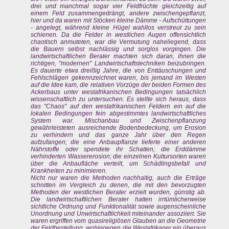
drei und manchmal sogar vier Feldfrüchte gleichzeitig auf
einem Feld zusammengedrängt, andere zwischengepflanzt,
hier und da waren mit Stöcken kleine Dämme - Aufschüttungen
- angelegt, während kleine Hügel wahllos verstreut zu sein
schienen. Da die Felder in westlichen Augen offensichtlich
chaotisch anmuteten, war die Vermutung naheliegend, dass
die Bauern selbst nachlässig und sorglos vorgingen. Die
landwirtschaftlichen Berater machten sich daran, ihnen die
richtigen, "modernen" Landwirtschaftstechniken beizubringen.
Es dauerte etwa dreißig Jahre, die von Enttäuschungen und
Fehlschlägen gekennzeichnet waren, bis jemand im Westen
auf die Idee kam, die relativen Vorzüge der beiden Formen des
Ackerbaus unter westafrikanischen Bedingungen tatsächlich
wissenschaftlich zu untersuchen. Es stellte sich heraus, dass
das "Chaos" auf den westafrikanischen Feldern ein auf die
lokalen Bedingungen fein abgestimmtes landwirtschaftliches
System war. Mischanbau und Zwischenpflanzung
gewährleisteten ausreichende Bodenbedeckung, um Erosion
zu verhindern und das ganze Jahr über den Regen
aufzufangen; die eine Anbaupflanze lieferte einer anderen
Nährstoffe oder spendete ihr Schatten; die Erddämme
verhinderten Wassererosion; die einzelnen Kultursorten waren
über die Anbaufläche verteilt, um Schädlingsbefall und
Krankheiten zu minimieren.
Nicht nur waren die Methoden nachhaltig, auch die Erträge
schnitten im Vergleich zu denen, die mit den bevorzugten
Methoden der westlichen Berater erzielt wurden, günstig ab.
Die landwirtschaftlichen Berater hatten irrtümlicherweise
sichtliche Ordnung und Funktionalität sowie augenscheinliche
Unordnung und Unwirtschaftlichkeit miteinander assoziiert. Sie
waren ergriffen vom quasireligiösen Glauben an die Geometrie
der Feldbestellung, wohingegen die Westafrikaner ein überaus