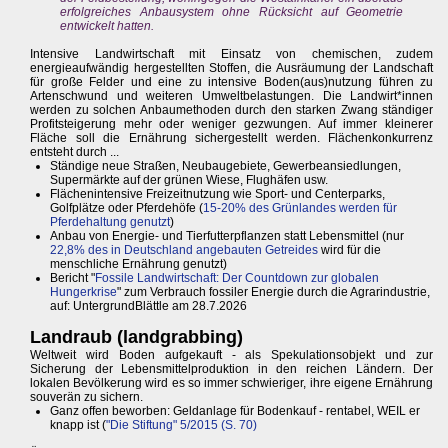
erfolgreiches Anbausystem ohne Rücksicht auf Geometrie
entwickelt hatten.
Intensive Landwirtschaft mit Einsatz von chemischen, zudem
energieaufwändig hergestellten Stoffen, die Ausräumung der Landschaft
für große Felder und eine zu intensive Boden(aus)nutzung führen zu
Artenschwund und weiteren Umweltbelastungen. Die Landwirt*innen
werden zu solchen Anbaumethoden durch den starken Zwang ständiger
Profitsteigerung mehr oder weniger gezwungen. Auf immer kleinerer
Fläche soll die Ernährung sichergestellt werden. Flächenkonkurrenz
entsteht durch ...
Ständige neue Straßen, Neubaugebiete, Gewerbeansiedlungen,
Supermärkte auf der grünen Wiese, Flughäfen usw.
Flächenintensive Freizeitnutzung wie Sport- und Centerparks,
Golfplätze oder Pferdehöfe (
15-20% des Grünlandes werden für
Pferdehaltung genutzt
)
Anbau von Energie- und Tierfutterpflanzen statt Lebensmittel (nur
22,8% des in Deutschland angebauten Getreides
wird für die
menschliche Ernährung genutzt)
Bericht "
Fossile Landwirtschaft: Der Countdown zur globalen
Hungerkrise
" zum Verbrauch fossiler Energie durch die Agrarindustrie,
auf: UntergrundBlättle am 28.7.2026
Landraub (landgrabbing)
Weltweit wird Boden aufgekauft - als Spekulationsobjekt und zur
Sicherung der Lebensmittelproduktion in den reichen Ländern. Der
lokalen Bevölkerung wird es so immer schwieriger, ihre eigene Ernährung
souverän zu sichern.
Ganz offen beworben: Geldanlage für Bodenkauf - rentabel, WEIL er
knapp ist (
"Die Stiftung" 5/2015 (S. 70)