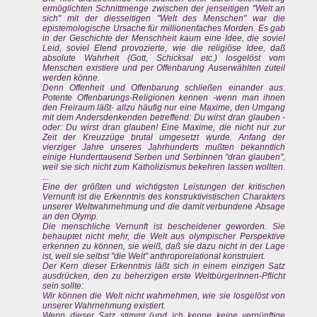
ermöglichten Schnittmenge zwischen der jenseitigen "Welt an
sich" mit der diesseitigen "Welt des Menschen" war die
epistemologische Ursache für millionenfaches Morden. Es gab
in der Geschichte der Menschheit kaum eine Idee, die soviel
Leid, soviel Elend provozierte, wie die religiöse Idee, daß
absolute Wahrheit (Gott, Schicksal etc.) losgelöst vom
Menschen existiere und per Offenbarung Auserwählten zuteil
werden könne.
Denn Offenheit und Offenbarung schließen einander aus.
Potente Offenbarungs-Religionen kennen -wenn man ihnen
den Freiraum läßt- allzu häufig nur eine Maxime, den Umgang
mit dem Andersdenkenden betreffend: Du wirst dran glauben -
oder: Du wirst dran glauben! Eine Maxime, die nicht nur zur
Zeit der Kreuzzüge brutal umgesetzt wurde. Anfang der
vierziger Jahre unseres Jahrhunderts mußten bekanntlich
einige Hunderttausend Serben und Serbinnen "dran glauben",
weil sie sich nicht zum Katholizismus bekehren lassen wollten.
...
Eine der größten und wichtigsten Leistungen der kritischen
Vernunft ist die Erkenntnis des konstruktivistischen Charakters
unserer Weltwahrnehmung und die damit verbundene Absage
an den Olymp.
Die menschliche Vernunft ist bescheidener geworden. Sie
behauptet nicht mehr, die Welt aus olympischer Perspektive
erkennen zu können, sie weiß, daß sie dazu nicht in der Lage
ist, weil sie selbst "die Welt" anthroporelational konstruiert.
Der Kern dieser Erkenntnis läßt sich in einem einzigen Satz
ausdrücken, den zu beherzigen erste WeltbürgerInnen-Pflicht
sein sollte:
Wir können die Welt nicht wahrnehmen, wie sie losgelöst von
unserer Wahrnehmung existiert.
Wenn dieser Satz stimmt (und ich kenne keine vernünftige