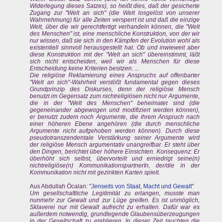
Widerlegung dieses Satzes), so heißt dies, daß der gesicherte
Zugang zur "Welt an sich" (die Welt losgelöst von unserer
Wahrnehmung) für alle Zeiten versperrt ist und daß die einzige
Welt, über die wir gerechtfertigt verhandeln können, die "Welt
des Menschen" ist, eine menschliche Konstruktion, von der wir
nur wissen, daß sie sich in den Kämpfen der Evolution wohl als
existentiell sinnvoll herausgestellt hat. Ob und inwieweit aber
diese Konstruktion mit der "Welt an sich" übereinstimmt, läßt
sich nicht entscheiden, weil wir als Menschen für diese
Entscheidung keine Kriterien besitzen. ...
Die religiöse Reklamierung eines Anspruchs auf offenbarter
"Welt an sich"-Wahrheit verstößt fundamental gegen dieses
Grundprinzip des Diskurses, denn der religiöse Mensch
benutzt im Gegensatz zum nichtreligiösen nicht nur Argumente,
die in der "Welt des Menschen" beheimatet sind (die
gegeneinander abgewogen und modifiziert werden können),
er benutzt zudem noch Argumente, die ihrem Anspruch nach
einer höheren Ebene angehören (die durch menschliche
Argumente nicht aufgehoben werden können). Durch diese
pseudotranszendentale Verstärkung seiner Argumente wird
der religiöse Mensch argumentativ unangreifbar. Er steht über
den Dingen, berichtet über höhere Einsichten. Konsequenz: Er
überhöht sich selbst, übervorteilt und erniedrigt seine(n)
nichtreligiöse(n) KommunikationspartnerIn, der/die in der
Kommunikation nicht mit gezinkten Karten spielt.
Aus Abdullah Öcalan: "
Jenseits von Staat, Macht und Gewalt
"
Um gesellschaftliche Legitimität zu erlangen, musste man
nunmehr zur Gewalt und zur Lüge greifen. Es ist unmöglich,
Sklaverei nur mit Gewalt aufrecht zu erhalten. Dafür war es
außerdem notwendig, grundlegende Glaubensüberzeugungen
in der Gesellschaft zu etablieren. In dieser Zeit tauchten die