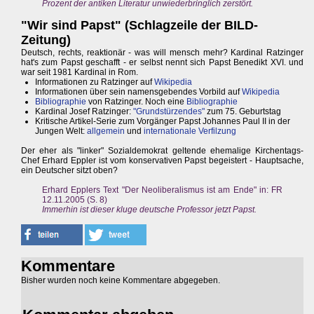
Prozent der antiken Literatur unwiederbringlich zerstört.
"Wir sind Papst" (Schlagzeile der BILD-
Zeitung)
Deutsch, rechts, reaktionär - was will mensch mehr? Kardinal Ratzinger
hat's zum Papst geschafft - er selbst nennt sich Papst Benedikt XVI. und
war seit 1981 Kardinal in Rom.
Informationen zu Ratzinger auf
Wikipedia
Informationen über sein namensgebendes Vorbild auf
Wikipedia
Bibliographie
von Ratzinger. Noch eine
Bibliographie
Kardinal Josef Ratzinger:
"Grundstürzendes"
zum 75. Geburtstag
Kritische Artikel-Serie zum Vorgänger Papst Johannes Paul II in der
Jungen Welt:
allgemein
und
internationale Verfilzung
Der eher als "linker" Sozialdemokrat geltende ehemalige Kirchentags-
Chef Erhard Eppler ist vom konservativen Papst begeistert - Hauptsache,
ein Deutscher sitzt oben?
Erhard Epplers Text "Der Neoliberalismus ist am Ende" in: FR
12.11.2005 (S. 8)
Immerhin ist dieser kluge deutsche Professor jetzt Papst.
Kommentare
Bisher wurden noch keine Kommentare abgegeben.