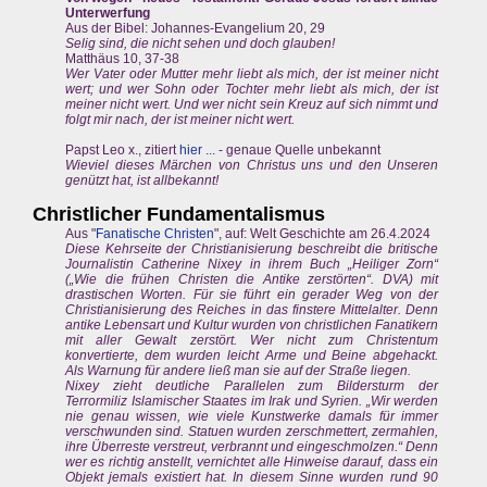
Unterwerfung
Aus der Bibel: Johannes-Evangelium 20, 29
Selig sind, die nicht sehen und doch glauben!
Matthäus 10, 37-38
Wer Vater oder Mutter mehr liebt als mich, der ist meiner nicht
wert; und wer Sohn oder Tochter mehr liebt als mich, der ist
meiner nicht wert. Und wer nicht sein Kreuz auf sich nimmt und
folgt mir nach, der ist meiner nicht wert.
Papst Leo x., zitiert
hier ...
- genaue Quelle unbekannt
Wieviel dieses Märchen von Christus uns und den Unseren
genützt hat, ist allbekannt!
Christlicher Fundamentalismus
Aus "
Fanatische Christen
", auf: Welt Geschichte am 26.4.2024
Diese Kehrseite der Christianisierung beschreibt die britische
Journalistin Catherine Nixey in ihrem Buch „Heiliger Zorn“
(„Wie die frühen Christen die Antike zerstörten“. DVA) mit
drastischen Worten. Für sie führt ein gerader Weg von der
Christianisierung des Reiches in das finstere Mittelalter. Denn
antike Lebensart und Kultur wurden von christlichen Fanatikern
mit aller Gewalt zerstört. Wer nicht zum Christentum
konvertierte, dem wurden leicht Arme und Beine abgehackt.
Als Warnung für andere ließ man sie auf der Straße liegen.
Nixey zieht deutliche Parallelen zum Bildersturm der
Terrormiliz Islamischer Staates im Irak und Syrien. „Wir werden
nie genau wissen, wie viele Kunstwerke damals für immer
verschwunden sind. Statuen wurden zerschmettert, zermahlen,
ihre Überreste verstreut, verbrannt und eingeschmolzen.“ Denn
wer es richtig anstellt, vernichtet alle Hinweise darauf, dass ein
Objekt jemals existiert hat. In diesem Sinne wurden rund 90