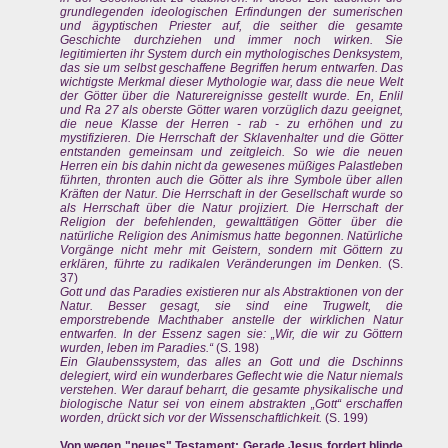
grundlegenden ideologischen Erfindungen der sumerischen
und ägyptischen Priester auf, die seither die gesamte
Geschichte durchziehen und immer noch wirken. Sie
legitimierten ihr System durch ein mythologisches Denksystem,
das sie um selbst geschaffene Begriffen herum entwarfen. Das
wichtigste Merkmal dieser Mythologie war, dass die neue Welt
der Götter über die Naturereignisse gestellt wurde. En, Enlil
und Ra 27 als oberste Götter waren vorzüglich dazu geeignet,
die neue Klasse der Herren - rab - zu erhöhen und zu
mystifizieren. Die Herrschaft der Sklavenhalter und die Götter
entstanden gemeinsam und zeitgleich. So wie die neuen
Herren ein bis dahin nicht da gewesenes müßiges Palastleben
führten, thronten auch die Götter als ihre Symbole über allen
Kräften der Natur. Die Herrschaft in der Gesellschaft wurde so
als Herrschaft über die Natur projiziert. Die Herrschaft der
Religion der befehlenden, gewalttätigen Götter über die
natürliche Religion des Animismus hatte begonnen. Natürliche
Vorgänge nicht mehr mit Geistern, sondern mit Göttern zu
erklären, führte zu radikalen Veränderungen im Denken.
(S.
37)
Gott und das Paradies existieren nur als Abstraktionen von der
Natur. Besser gesagt, sie sind eine Trugwelt, die
emporstrebende Machthaber anstelle der wirklichen Natur
entwarfen. In der Essenz sagen sie: „Wir, die wir zu Göttern
wurden, leben im Paradies.“
(S. 198)
Ein Glaubenssystem, das alles an Gott und die Dschinns
delegiert, wird ein wunderbares Geflecht wie die Natur niemals
verstehen. Wer darauf beharrt, die gesamte physikalische und
biologische Natur sei von einem abstrakten „Gott“ erschaffen
worden, drückt sich vor der Wissenschaftlichkeit.
(S. 199)
Von wegen "neues" Testament: Gerade Jesus fordert blinde