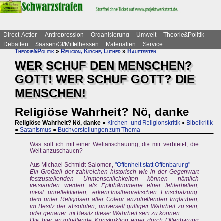
Direct-Action
Antirepression
Organisierung
Umwelt
Theorie&Politik
Debatten
Saasen/GI/Mittelhessen
Materialien
Service
Theorie&Politik
»
Religion, Kirche, Luther
»
Hauptseiten
WER SCHUF DEN MENSCHEN?
GOTT! WER SCHUF GOTT? DIE
MENSCHEN!
Religiöse Wahrheit? Nö, danke
Religiöse Wahrheit? Nö, danke
●
Kirchen- und Religionskritik
●
Bibelkritik
●
Satanismus
●
Buchvorstellungen zum Thema
Was soll ich mit einer Weltanschauung, die mir verbietet, die
Welt anzuschauen?
Aus Michael Schmidt-Salomon,
"Offenheit statt Offenbarung"
Ein Großteil der zahlreichen historisch wie in der Gegenwart
festzustellenden Unmenschlichkeiten können nämlich
verstanden werden als Epiphänomene einer fehlerhaften,
meist unreflektierten, erkenntnistheoretischen Einschätzung:
dem unter Religiösen aller Coleur anzutreffenden Irrglauben,
im Besitz der absoluten, universell gültigen Wahrheit zu sein,
oder genauer: im Besitz dieser Wahrheit sein zu können.
Die hier anzutreffende Konstruktion einer durch Offenbarung