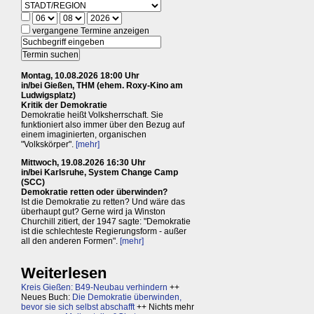
vergangene Termine anzeigen
Montag, 10.08.2026 18:00 Uhr
in/bei Gießen, THM (ehem. Roxy-Kino am
Ludwigsplatz)
Kritik der Demokratie
Demokratie heißt Volksherrschaft. Sie
funktioniert also immer über den Bezug auf
einem imaginierten, organischen
"Volkskörper".
[mehr]
Mittwoch, 19.08.2026 16:30 Uhr
in/bei Karlsruhe, System Change Camp
(SCC)
Demokratie retten oder überwinden?
Ist die Demokratie zu retten? Und wäre das
überhaupt gut? Gerne wird ja Winston
Churchill zitiert, der 1947 sagte: "Demokratie
ist die schlechteste Regierungsform - außer
all den anderen Formen".
[mehr]
Weiterlesen
Kreis Gießen: B49-Neubau verhindern
++
Neues Buch:
Die Demokratie überwinden,
bevor sie sich selbst abschafft
++ Nichts mehr