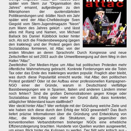
später vom Stern zur "Organisation des
Jahres" ernannt, aufgestiegen zu den
Mikrophonen der quotenstärksten
Politiksendungen und -blätter. Noch ein Jahr
später wird der Attac-Chefideologie Sven
Giegold vom Stern-Jugendmagazin "Neon"
zum Mann des Jahres gekürt - und lässt
alles mit Rang und Namen, von Michael
Ballack bis Daniel Küblböck locker hinter
sich. Als sich die Friedensbewegung (gegen
den Irakkrieg) und der Protest gegen den
Sozialabbau formieren, ist Attac von der
ersten Minuten an deren Sprachrohr. Durch Kongresse und neue
Zeitschriften ist seit 2003 auch die Umweltbewegung auf dem Weg in den
Hafen "Attac".
Zweifelsfrei: Der Medien-Hype um Attac hat politischen Protesten mehr
öffentliche Wahrnehmung gebracht. Konkrete Forderungen wie die Tobin
Tax oder das Ende des Irakkrieges wurden populär. Fraglich aber bleibt,
was durch diese Popularität erreicht wurde. Hat Attac den politischen
Protest gestärkt? Oder ist der Aufbau einer professionellen Kampagnen-
NGO einer der Gründe, warum in Deutschland vielfältige
Basisbewegungen wie in Spanien, Italien und anderen Ländern immer
noch fehlen? Sind die großen Demonstrationen gegen Kriege oder
Sozialabbau ein Erfolg oder mehr ein Grund dafür, dass konkreter,
alltäglicher Widerstand kaum stattfindet?
Wer steckt hinter Attac? Wer verfolgte mit der Gründung welche Ziele und
wie haben sich diese durch den Erfolg der NGO gewandelt? Das Buch
liefert präzise Informationen über die Gründung und Entwicklung von
Attac, die Ideologie und die Strukturen, die gegenüber den
konventionellen Verbandsformen bisheriger NGOs eine erhebliche
Effizienzsteigerung brachten. Hunderte von Quellen wurden ausgewertet,
um einen Blick hinter die Kulissen zu werfen. Der fällt sehr kritisch aus -