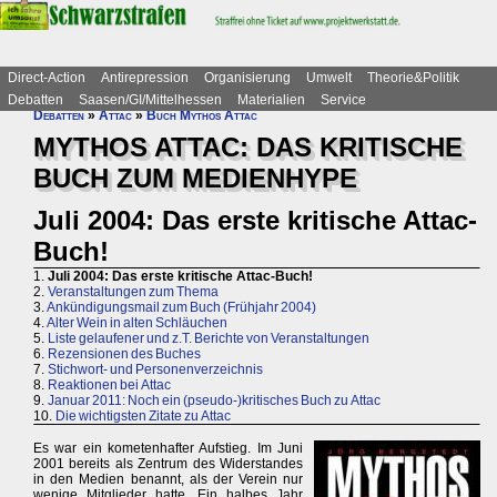
Direct-Action
Antirepression
Organisierung
Umwelt
Theorie&Politik
Debatten
Saasen/GI/Mittelhessen
Materialien
Service
Debatten
»
Attac
»
Buch Mythos Attac
MYTHOS ATTAC: DAS KRITISCHE
BUCH ZUM MEDIENHYPE
Juli 2004: Das erste kritische Attac-
Buch!
1.
Juli 2004: Das erste kritische Attac-Buch!
2.
Veranstaltungen zum Thema
3.
Ankündigungsmail zum Buch (Frühjahr 2004)
4.
Alter Wein in alten Schläuchen
5.
Liste gelaufener und z.T. Berichte von Veranstaltungen
6.
Rezensionen des Buches
7.
Stichwort- und Personenverzeichnis
8.
Reaktionen bei Attac
9.
Januar 2011: Noch ein (pseudo-)kritisches Buch zu Attac
10.
Die wichtigsten Zitate zu Attac
Es war ein kometenhafter Aufstieg. Im Juni
2001 bereits als Zentrum des Widerstandes
in den Medien benannt, als der Verein nur
wenige Mitglieder hatte. Ein halbes Jahr