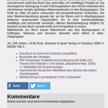
und dennoch stellt das Buch klar, dass Attac ein vielfältiges Projekt ist. Die
ideologische Verengung in den Führungskadern des NGOs verbindet sich
mit teilweise kreativ-spritzigen Aktionsmethoden in den Basisgruppen. Die
Kritik an Attac ist daher verbunden mit perspektivischen Entwürfen, wie
eine Weiterentwicklung gerade der an der Basis und in Arbeitsgruppen
teilweise spannenden Organisation hin in eine handlungsfähige,
vielfältige und horizontal vernetzte, offenen Basisbewegung möglich ist.
Insofern ist das Buch scharfe Kritik und Perspektive in einem.
Mitwirkende am Buch waren AkteurInnen aus den Basisgruppen in
Göttingen, Marburg und Giessen, darunter auch Aktive in Attac-
Ortsgruppen.
A5, 206 Seiten, 14,90 Euro. Brandes & Apsel Verlag in Frankfurt, ISBN 3-
86099-796-3.
Das Buch ist nicht mehr lieferbar (vergriffen).
Buchseite des Verlages
PDF-Download:
Flugblatt
mit Kurzfassung der Kritik und
Thesen (A4-Faltblatt = 4 A4-Seiten, aktualisiert Febr. 2006)
++
Werbeflyer
A6 (Kopiervorlage)
Übersicht der Deutschen Bibliothek aller
Bücher des Autors
Jörg Bergstedt
Wiederholung in gesteigerter Form:
Linkspartei
Kommentare
Bisher wurden noch keine Kommentare abgegeben.