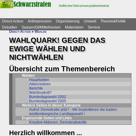
Direct-Action
Antirepression
Organisierung
Umwelt
Theorie&Politik
Debatten
Saasen/GI/Mittelhessen
Materialien
Service
Direct-Action
»
Wahlen
WAHLQUARK! GEGEN DAS
EWIGE WÄHLEN UND
NICHTWÄHLEN
Übersicht zum Themenbereich
Wahlen
Hauptseiten
Aktionsideen
Berichte
Wahlboykott?
Bundestagswahl 2002
Bundestagswahl 2005
Weitere Seiten in dieser Kategorie
Aufruf: Demokratie jetzt ! - Wir boykottieren die baden-
württembergische Landtagswahl !
Ergänzende Seiten und Links
Kreative Aktionen, Demokratiekritik
Herzlich willkommen ...