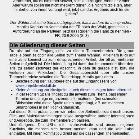
verabredet, hat es hinterher schwer, sich zu beklagen, wenn er verliert.
Aber warum sollen die nicht meckern dürfen, die nicht mitspielten, aber
hinterher von ihnen verlangt wird, jetzt soll das Ergebnis auch für sie
gelten?
Der Wähler hat seine Stimme abgegeben, damit andere für ihn sprechen.
Monika Kappus im Kommentar der FR nach der Wahl, gemeint als
Aufforderung an die Parteien, jetzt das Ruder in die Hand zu nehmen -
FR, 23.9.2005 (S. 3)
Die Gliederung dieser Seiten
Du bist auf der Eingangsseite zu einem Themenbereich. Die graue
Tabelle oben zeigt dir alle Seiten zum Thema Wahlen. Mit einem Klick auf
eine Zeile kommst du zum entsprechenden Artikel, der oft auf mehreren
Seiten aufgeteilt ist. Die Unterteilung ist dann durchnummeriert über dem
Titel zu sehen (schwarz der Abschnitt, in dem du gerade bist, blau die
weiteren zum Anklicken). Die Gesamtübersicht über alle unsere
Themenbereiche schaffen die Runterklapp-Menüs ganz oben.
Beschreibung der Hauptbereiche auf der Eingangsseite von
www.projektwerkstatt.de
Kleine Anleitung zur Navigation durch diesen riesigen Internetbereich
In der rechten Spalte findest du die jeweils zum Thema passenden
Termine und einige ergänzende Informationen (bei schmalem
Bildschirm wird diese Spalte unten angehängt, z.B. am manchen
Smartphones in der Hochkantansicht).
Auf dieser Seite präsentieren wir neben der Seitenübersicht noch unsere
Film- und Materialsammlungen sowie ausgewählte andere Informationen
und Angebote, die zum Themenbereich passen.
Und übrigens: Die URLs mit ...siehe.website sind unsere eigenen
Kurzlinks, die mensch sich besser merken kann und die kein Label
enthalten. Mit ihnen kommst du direkt auf die passenden Themenseiten.