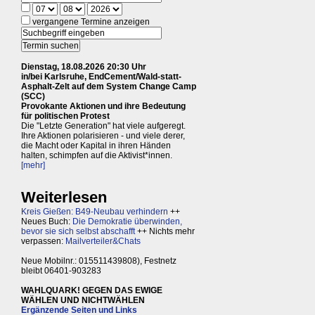
vergangene Termine anzeigen
Dienstag, 18.08.2026 20:30 Uhr
in/bei Karlsruhe, EndCement/Wald-statt-
Asphalt-Zelt auf dem System Change Camp
(SCC)
Provokante Aktionen und ihre Bedeutung
für politischen Protest
Die "Letzte Generation" hat viele aufgeregt.
Ihre Aktionen polarisieren - und viele derer,
die Macht oder Kapital in ihren Händen
halten, schimpfen auf die Aktivist*innen.
[mehr]
Weiterlesen
Kreis Gießen: B49-Neubau verhindern
++
Neues Buch:
Die Demokratie überwinden,
bevor sie sich selbst abschafft
++ Nichts mehr
verpassen:
Mailverteiler&Chats
Neue Mobilnr.: 015511439808), Festnetz
bleibt 06401-903283
WAHLQUARK! GEGEN DAS EWIGE
WÄHLEN UND NICHTWÄHLEN
Ergänzende Seiten und Links