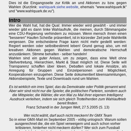
Dies ist die Eingangsseite zur Kritik an und Aktionen zu bzw. gegen
Wahlen (Kurzlink:
wahlquark.siehe.website
, ehemals "www.wahlquark.tk"
und "www.wahlquark.de.vu").
Intro
Wer die Wahl hat, hat die Qual: Immer wieder wird gewählt - und immer
wieder gibt es dann linke Wahlaufrufe, die meinen, durch Stimmangabe
eine CDU-Regierung verhindern zu müssen. Wenn mensch ihnen einen
"besseren" Haufen Scheiße präsentiert, ist in kürzester Zeit jede Wahlkritik
vergessen. Die entscheidene Frage kann nicht mehr gestellt werden:
Regiert werden oder selbstbestimmt leben! Grund genug also, um mit
kreativen Aktionen gegen Wahlen und demokratische Herrschaft
anzustänkern. Stimme behalten - selber handeln!
Wahlen sind ein guter Anlass, um zu zeigen, dass eine Welt ohne
Stellvertretung, Hierarchien, Markt & Staat möglich ist. Diese Seite will
Transparenz schaffen über Ideen, Debatten und lokale Ansätze, als
Anregung für Gruppen und Einzelpersonen und Möglichkeit,
Kooperationen einzugehen. Diese Seite dokumentiert Ideensammlungen,
Aktionsbeispiele, Texte und Downloads rund um Wahlen.
Es ist wirklich ein irres Spiel, das da Demokratie oder Politik genannt wird.
Aber wirr sind nicht nur die Spieler, die politischen Parteien, sondern auch
die Mitspieler, die Wähler, die von Mal zu Mal ihrer eigenen Intelligenz
Ausdruck verleihen, indem sie sich gleich Trottelherden zum Wahlauftrieb
bereit finden.
Franz Schandl in der Jungen Welt, 27.5.2005 (S. 13)
Wer nicht wählt, darf auch nicht meckern! Ihr GMX Team
So in einer GMX-Mail im September 2005 - völlig unlogisch: Warum sollen
ausgerechnet die, die ein Spiel verweigern und auch schon vorher
kritisieren, hinterher nicht meckern dürfen? Wer sich zum Fussball