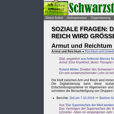
Direct-Action
Antirepression
Organisierung
SOZIALE FRAGEN: 
REICH WIRD GRÖSS
Armut und Reichtum
Armut und Reichtum
●
Reichtum und Umwel
Zitat, angeblich
aus Ambrose Bierces N
Armut: Eine Krankheit, deren Therapie
Roland Müller
, Direktor des Schweizer
Ein rein existenzsichernder Lohn ist nic
Die Kluft zwischen Arm und Reich wird immer
Die Digitalisierung kann diese sozial
Entscheidungssysteme im Allgemeinen und 
schreiben die Benachteiligung von Gruppen un
Berichte:
Zeit am 7.10.2019
++
Berliner K
Aus "
Die Superreichen der Welt werden
Das Vermögen der Superreichen der W
schneller. Allein im vergangenen Jahr