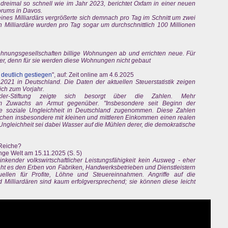
 dreimal so schnell wie im Jahr 2023, berichtet Oxfam in einer neuen
orums in Davos.
ines Milliardärs vergrößerte sich demnach pro Tag im Schnitt um zwei
n Milliardäre wurden pro Tag sogar um durchschnittlich 100 Millionen
hnungsgesellschaften billige Wohnungen ab und errichten neue. Für
uer, denn für sie werden diese Wohnungen nicht gebaut
 deutlich gestiegen
", auf: Zeit online am 4.6.2025
021 in Deutschland. Die Daten der aktuellen Steuerstatistik zeigen
ich zum Vorjahr.
kler-Stiftung zeigte sich besorgt über die Zahlen. Mehr
m Zuwachs an Armut gegenüber. "Insbesondere seit Beginn der
 soziale Ungleichheit in Deutschland zugenommen. Diese Zahlen
schen insbesondere mit kleinen und mittleren Einkommen einen realen
 Ungleichheit sei dabei Wasser auf die Mühlen derer, die demokratische
 Reiche?
Junge Welt am 15.11.2025 (S. 5)
inkender volkswirtschaftlicher Leistungsfähigkeit kein Ausweg - eher
eht es den Erben von Fabriken, Handwerksbetrieben und Dienstleistern
llen für Profite, Löhne und Steuereinnahmen. Angriffe auf die
 Milliardären sind kaum erfolgversprechend; sie können diese leicht