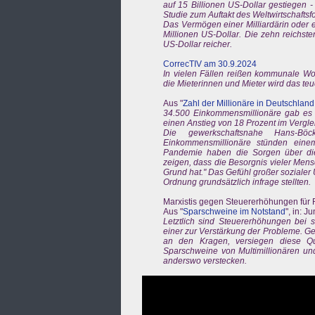
auf 15 Billionen US-Dollar gestiegen -
Studie zum Auftakt des Weltwirtschaftsf
Das Vermögen einer Milliardärin oder e
Millionen US-Dollar. Die zehn reichste
US-Dollar reicher.
CorrecTIV am 30.9.2024
In vielen Fällen reißen kommunale Wo
die Mieterinnen und Mieter wird das te
Aus "
Zahl der Millionäre in Deutschland
34.500 Einkommensmillionäre gab es 2
einen Anstieg von 18 Prozent im Vergle
Die gewerkschaftsnahe Hans-Böc
Einkommensmillionäre stünden eine
Pandemie haben die Sorgen über die
zeigen, dass die Besorgnis vieler Men
Grund hat." Das Gefühl großer sozialer
Ordnung grundsätzlich infrage stellten.
Marxistis gegen Steuererhöhungen für
Aus "
Sparschweine im Notstand
", in: 
Letztlich sind Steuererhöhungen bei s
einer zur Verstärkung der Probleme. G
an den Kragen, versiegen diese Que
Sparschweine von Multimillionären und
anderswo verstecken.