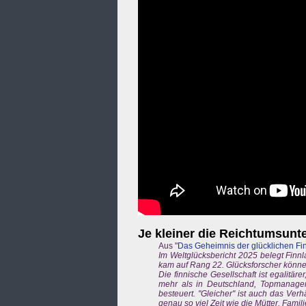
Je kleiner die Reichtumsunt
Aus "
Das Geheimnis der glücklichen Fi
Im Weltglücksbericht 2025 belegt Finn
kam auf Rang 22. Glücksforscher können
Die finnische Gesellschaft ist egalitär
mehr als in Deutschland, Topmanag
besteuert. "Gleicher" ist auch das Verh
genau so viel Zeit wie die Mütter. Fam