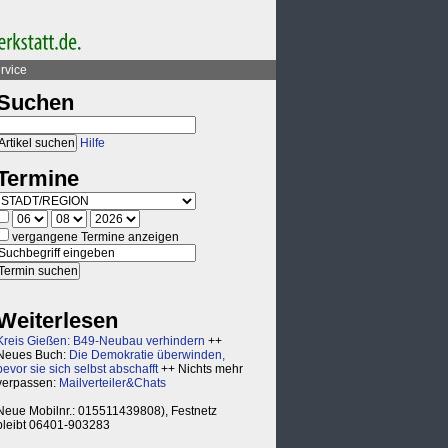
rvice
Suchen
Hilfe
Termine
vergangene Termine anzeigen
Weiterlesen
Kreis Gießen: B49-Neubau verhindern
++
Neues Buch:
Die Demokratie überwinden,
bevor sie sich selbst abschafft
++ Nichts mehr
verpassen:
Mailverteiler&Chats
Neue Mobilnr.: 015511439808), Festnetz
bleibt 06401-903283