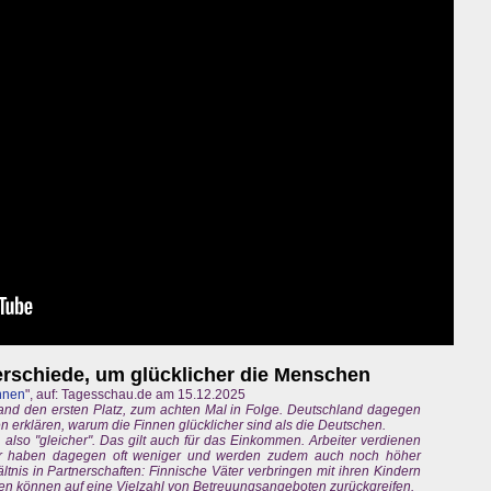
erschiede, um glücklicher die Menschen
nnen
", auf: Tagesschau.de am 15.12.2025
land den ersten Platz, zum achten Mal in Folge. Deutschland dagegen
 erklären, warum die Finnen glücklicher sind als die Deutschen.
er, also "gleicher". Das gilt auch für das Einkommen. Arbeiter verdienen
er haben dagegen oft weniger und werden zudem auch noch höher
ältnis in Partnerschaften: Finnische Väter verbringen mit ihren Kindern
ilien können auf eine Vielzahl von Betreuungsangeboten zurückgreifen.