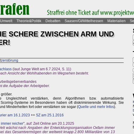
Umwelt
Theorie&Politik
Debatten
Saasen/GI/Mittelhessen
Materialien
Se
DIE SCHERE ZWISCHEN ARM UND
ER!
tzerstörung
achlass
(laut Junge Welt am 6.7.2024, S. 11)
 nach Ansicht der Wohlhabenden im Wegsehen besteht.
 Arbeitsgeberverbandes
ht die Aufgabe der Arbeitgeber.
 größer.
e Ungleichheit verstärken, denn Algorithmen bzw. automatisierte
Scoring-Systeme im Besonderen haben oft diskriminierende Wirkung. Sie
d Minderheiten fort oder verstärken sie sogar (
Quelle und mehr Infos
).
urier am 16.1.2023
++
SZ am 25.1.2016
 immer reicher
", auf: Zeit Online am 20.1.2025
elt wächst nach Angaben der Entwicklungsorganisation Oxfam immer
 sei das Gesamtvermögen der weltweit knapp 2.800 Milliardäre von 13