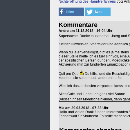
Nichteröffnung des Hauptverfahrens
trotz An
Kommentare
Andre am 11.12.2018 - 16:04 Uhr
Supersache. Danke tausendmal, Joerg und S
Kleiner Hinweis an Stoerfaktor und aehnlich
Wenn du leienverteidigst, gibt es ja meistens
dieser Stelle hielte ich es fuer sinnvoll, ei
der spezifischen Befaehigungen, Moeglichke
Aktivierung (hin zur fundierten Emanzipation)
Quit pro Quo
Du hilfst, und die Beschuldig
koennen sie selber auch anderen helfen.
Wie sich das am besten verpacken laesst, mo
Alles Gute und Liebe und ganz viel Sonne
(Ausser ihr seit Mondscheinkinder, dann ganz
Mia am 29.03.2018 - 07:33 Uhr
Hallo und vielen Dank für den interessanten A
Fachanwalt für Strafrecht. Es sollte mehr sol