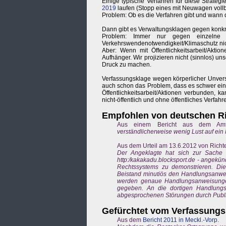
Einige typische Verfahren für diese Strate
2019
laufen (Stopp eines mit Neuwagen voll
Problem: Ob es die Verfahren gibt und wann d
Dann gibt es Verwaltungsklagen gegen konkr
Problem: Immer nur gegen einzelne V
Verkehrswendenotwendigkeit/Klimaschutz nic
Aber: Wenn mit Öffentlichkeitsarbeit/Akt
Aufhänger. Wir projizieren nicht (sinnlos) un
Druck zu machen.
Verfassungsklage wegen körperlicher Unverse
auch schon das Problem, dass es schwer einsc
Öffentlichkeitsarbeit/Aktionen verbunden, 
nicht-öffentlich und ohne öffentliches Verfah
Empfohlen von deutschen Ri
Aus einem Bericht aus dem Amt
verständlicherweise wenig Lust auf ein 
Aus dem Urteil am 13.6.2012 von Richt
Der Angeklagte hat sich zur Sache n
http:/kakakadu.blocksport.de - angekün
Rechtssystems zu demonstrieren. Di
Beistand minutiös den Handlungsanweis
werden genaue Handlungsanweisungen
gegeben. An die dortigen Handlungsw
abgesprochenen Störungen durch Publi
Gefürchtet vom Verfassungs
Aus dem
Bericht 2011 in Meckl.-Vorp.