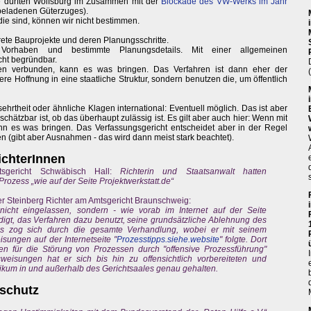
gie dürften Wolfsburg im Zusammen mit der
Blockade des VW-Werks im Jahr
beladenen Güterzuges).
ie sind, können wir nicht bestimmen.
ete Bauprojekte und deren Planungsschritte.
orhaben und bestimmte Planungsdetails. Mit einer allgemeinen
ht begründbar.
ionen verbunden, kann es was bringen. Das Verfahren ist dann eher der
sere Hoffnung in eine staatliche Struktur, sondern benutzen die, um öffentlich
hrtheit oder ähnliche Klagen international: Eventuell möglich. Das ist aber
hätzbar ist, ob das überhaupt zulässig ist. Es gilt aber auch hier: Wenn mit
kann es was bringen. Das Verfassungsgericht entscheidet aber in der Regel
ren (gibt aber Ausnahmen - das wird dann meist stark beachtet).
chterInnen
sgericht Schwäbisch Hall:
Richterin und Staatsanwalt hatten
Prozess „wie auf der Seite Projektwerkstatt.de“
er Steinberg Richter am Amtsgericht Braunschweig:
icht eingelassen, sondern - wie vorab im Internet auf der Seite
digt, das Verfahren dazu benutzt, seine grundsätzliche Ablehnung des
es zog sich durch die gesamte Verhandlung, wobei er mit seinem
ungen auf der Internetseite "
Prozesstipps.siehe.website
" folgte. Dort
 für die Störung von Prozessen durch "offensive Prozessführung"
eisungen hat er sich bis hin zu offensichtlich vorbereiteten und
kum in und außerhalb des Gerichtsaales genau gehalten.
schutz