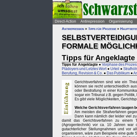
Direct-Action
Antirepression
Organisierung
Antirepression
»
Tipps für Prozesse
»
Hauptseite
SELBSTVERTEIDIGU
FORMALE MÖGLICHK
Tipps für Angeklagte
Tipps für Angeklagte
●
Vorphase des Prozes
Plädoyers und Letztes Wort
●
Urteil
●
Strafhöh
Berufung, Revision & Co.
●
Das Publikum
●
An
Gerichtsverfahren sind wie ein The
können sie recht unterschiedlich ausf
oder Bestrafung in einer Kommunik
sogar ein Tribunal z.B. gegen Politik,
Es gibt viele Möglichkeiten, Gerichtsp
Welche Gerichtsverfahren taugen b
Am meisten die Strafverfahren gege
Dann kann nämlich der leider viel zu
damit das Gerichtsverfahren zu einem 
(Agrogentechnik) vor ca. 10 Jahren war
gutachterlicher Stellungnahmen und vor al
organisieren, wäre zum Beispiele eine gute 