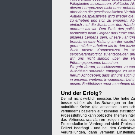
Fähigkeiten auszubauen. Politische Ak
diesen Lernprozess nicht ernst nehmen
aber dann die gesellschaftlichen Verh
Aktuell beispielsweise wird wieder die 
zu erheben und sich zu empören. Aber
einfach mal die Macht aus den Hände
anderes als wir: Den Preis des polit
rechtzeitig beim Gegner der Punkt erre
unseres Lernens sein, unsere Fähigke
braucht es eine Haltung, an der wirkli
gerne stärker arbeiten als in den let
Auch unsere Kompetenzen im sel
selbstverantwortlich zu entscheiden un
wir uns nicht ständig über die H
Führungspersonen brauchen.
Es geht darum, entschlossener zu we
Autoritäten souverän entgegen zu tre
herum Acht geben; dass wir uns auch ü
in unserem weiteren Engagement behind
unsere Bedürfnisse ernst zu nehmen o
Und der Erfolg?
Der ist nicht wirklich messbar. Die hohe Z
besser schützt als das Schweigen an der 
autoritärer Kreise (die ansonsten auch s
verhindern) basieren auf keinerlei statisti
Prozessführung kann politische Themen inte
das Aktionsschwarzfahren zeigen das ebe
Prozesskultur im Vordergrund steht. Protes
Polizei bedrängt - und bei den Gerichtsv
Verurteilungen, dann vermehrt Einstellu