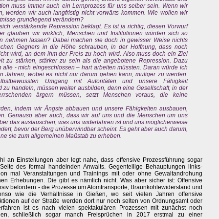
tion muss immer auch ein Lernprozess für uns selber sein. Wenn wir
, werden wir auch langfristig nicht vorwärts kommen. Wie wollen wir
ältnisse grundlegend verändern?
sich verstärkende Repression beklagt. Es ist ja richtig, diesen Vorwurf
 glauben wir wirklich, Menschen und Institutionen würden sich so
n nehmen lassen? Dabei machen sie doch in gewisser Weise nichts
ischen Gegners in die Höhe schrauben, in der Hoffnung, dass noch
icht wird, an dem ihm der Preis zu hoch wird. Also muss doch ein Ziel
it zu stärken, stärker zu sein als die angebotene Repression. Dazu
ch alle - mich eingeschlossen – hart arbeiten müssten. Daran würde ich
zten Jahren, wobei es nicht nur darum gehen kann, mutiger zu werden.
bstbewussten Umgang mit Autoritäten und unsere Fähigkeit
d zu handeln, müssen weiter ausbilden, denn eine Gesellschaft, in der
errschenden ärgern müssen, setzt Menschen voraus, die keine
rden, indem wir Ängste abbauen und unsere Fähigkeiten ausbauen,
ten. Genauso aber auch, dass wir auf uns und die Menschen um uns
ber das austauschen, was uns widerfahren ist und uns möglicherweise
ert, bevor der Berg unüberwindbar scheint. Es geht aber auch darum,
hne sie zum allgemeinen Maßstab zu erheben.
ahl an Einstellungen aber legt nahe, dass offensive Prozessführung sogar
Seite des formal handelnden Anwalts. Gegenteilige Behauptungen links-
chon mal Veranstaltungen und Trainings mit oder ohne Gewaltandrohung
schen Erhebungen. Die gibt es nämlich nicht. Was aber sicher ist: Offensive
nsiv befördern - die Prozesse um Atomtransporte, Braunkohlewiderstand und
nso wie die Verhältnisse in Gießen, wo seit vielen Jahren offensive
taktionen auf der Straße werden dort nur noch selten von Ordnungsamt oder
erfahren ist es nach vielen spektakulären Prozessen mit zunächst noch
ngen, schließlich sogar manch Freisprüchen in 2017 erstmal zu einer