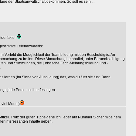
klage der Staatsanwaltschaft gekommen. So soll es sein ...
toerfaktor
 gestimmte Leienanwaeltis:
 im Vorfeld die Moeglichkeit der Teambildung mit den Beschuldigtis. An
ne Abmachung zu treffen. Diese Abmachung beinhaltet, unter Beruecksichtigung
iten und Stimmungen, die juristische Fach-Meinungsbildung und -
.
tis lernen (im Sinne von Ausbildung) das, was du fuer sie tust. Dann
ege jede Person selber festlegen.
 viel Mond )
rtikel. Trotz der guten Tipps gehe ich lieber auf Nummer Sicher mit einem
cher interessanten Inhalte geben.