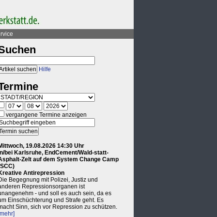
rvice
Suchen
Hilfe
Termine
vergangene Termine anzeigen
Mittwoch, 19.08.2026 14:30 Uhr
in/bei Karlsruhe, EndCement/Wald-statt-
Asphalt-Zelt auf dem System Change Camp
(SCC)
Kreative Antirepression
Die Begegnung mit Polizei, Justiz und
anderen Repressionsorganen ist
unangenehm - und soll es auch sein, da es
um Einschüchterung und Strafe geht. Es
macht Sinn, sich vor Repression zu schützen.
[mehr]