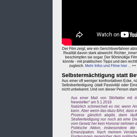
Der Film zeigt, wie ein Gerichtsverfahren abl
Realität davon stark abweicht: Richter_inn
beschimpfen sie sogar. Der 90minütige Film 
könnte - mit praktischen Tipps und den rechtl
zugleich.
Mehr Infos und Filme hier ...
++
Selbstermächtigung statt 
Aus einer oft weniger konfrontativen Ecke, 
Selbstverteidigung (statt Passivität oder Ein
nicht unbekannt. Und von dieser Person stam
Aus einer Mail von Störfaktor mit d
Newsletter" am 5.1.2018
Natürlich schmeichelt es mir, wenn An
kann. Aber wenn das dazu führt, dass e
Prozess gänzlich abgibt, dann lä
Strafverteidigung nur noch als eine Die
vom Gesetz her kein Honorar nehmen d
Politische Aktion, insbesondere di
Emanzipation. Nach meinem Verständ
Forderungen gegenüber dem politisch