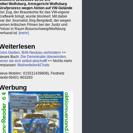
in/bei Wolfsburg, Amtsgericht Wolfsburg
Strafprozess wegen Aktion auf VW-Gelände
Der Zug, der Braunkohle für das VW-eigene
Kraftwerk bringt, wurde blockiert. Mit dabei
war der Journalist Jörg Bergstedt, der wegen
seinen kritischen Filmen bei der Justiz und
Polizei in Raum Braunschweig/Wolfsburg
verhasst ist.
[mehr]
Weiterlesen
Kreis Gießen: B49-Neubau verhindern
++
Neues Buch:
Die Demokratie überwinden,
bevor sie sich selbst abschafft
++ Nichts mehr
verpassen:
Mailverteiler&Chats
Neue Mobilnr.: 015511439808), Festnetz
bleibt 06401-903283
Werbung