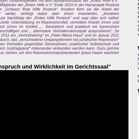
en Unstimmigkeiten mit dem Bundesvorstand der „Roten Hilfe e.V.“
itglieder der „Roten Hilfe e.V.“ Ende 2010 in der Hansestadt Rostock
Schwarz Rote Hilfe Rostock“. Insofern führt sie die Arbeit der
 weiter, verfolgt dabei aber einen erweiterten, „kreativen
h als Nachfolge der „Roten Hilfe Rostock“ und sagt über sich selbst:
anzielle Unterstützung im Repressionsfall, vermitteln Anwält_innen und
ch schon im Vorfeld „... theoretisch und praktisch mit repressiven
chäftigen und „...alternative Verhaltenskonzepte ausprobieren“. So
 2011 ein „Verhörtraining“ im „Peter-Weiss-Haus“ und im Januar 2011
 durch, das „verschiedene Umgangsformen mit juristischer Repression“
sches Verhalten gegenüber GenossInnen, praktischer Selbstschutz und
em Justizapparat“ miteinander verbunden werden kann. Dazu gehöre
ose zu ziehen, um den Repressionsrepräsentanten graue Haare wachsen
nspruch und Wirklichkeit im Gerichtssaal"