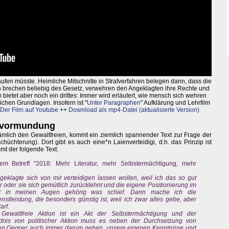
aufen müsste. Heimliche Mitschnitte in Strafverfahren belegen dann, dass die
en brechen beliebig des Gesetz, verwehren den Angeklagten ihre Rechte und
bietet aber noch ein drittes: Immer wird erläutert, wie mensch sich wehren
ichen Grundlagen. Insofern ist "
Unter Paragraphen
" Aufklärung und Lehrfilm
Der Film auf Youtube
++
Download als mp4-Datei (aktualisierte Version)
Bevormundung
nämlich den Gewaltfreien, kommt ein ziemlich spannender Text zur Frage der
schüchterung). Dort gibt es auch eine*n Laienverteidigi, d.h. das Prinzip ist
mt der folgende Text:
em Betreff "2018: Mehr Literatur, mehr Selbstermächtigung, mehr
geklagte sich von mir verteidigen lassen wollen, weil ich das so gut
r oder sie sich gemütlich zurücklehnt und die eigene Positionierung im
uft in meinen Augen gehörig was schief. Dann mache ich die
nstleistung, die besonders günstig ist, weil ich zwar alles gebe, aber
arf.
e Gewaltfreie Aktion ist ein Akt der Selbstermächtigung und der
nis von politischer Aktion muss es neben der Durchsetzung von
en Gegner auch immer darum gehen, unsere eigenen Kenntnisse und