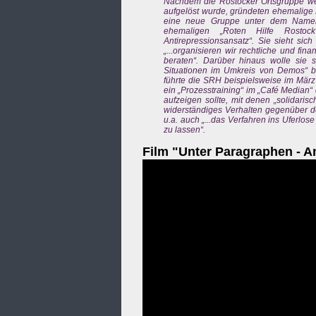
Nachdem die Rostocker Ortsgruppe weg
aufgelöst wurde, gründeten ehemalige M
eine neue Gruppe unter dem Namen „
ehemaligen „Roten Hilfe Rostock“
Antirepressionsansatz“. Sie sieht sic
„...organisieren wir rechtliche und fin
beraten“. Darüber hinaus wolle sie si
Situationen im Umkreis von Demos“ bes
führte die SRH beispielsweise im März
ein „Prozesstraining“ im „Café Median“
aufzeigen sollte, mit denen „solidari
widerständiges Verhalten gegenüber d
u.a. auch „...das Verfahren ins Uferl
zu lassen“.
Film "Unter Paragraphen - A