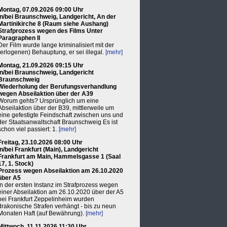
Montag, 07.09.2026 09:00 Uhr
in/bei Braunschweig, Landgericht, An der
Martinikirche 8 (Raum siehe Aushang)
Strafprozess wegen des Films Unter
Paragraphen II
Der Film wurde lange kriminalisiert mit der
(erlogenen) Behauptung, er sei illegal.
[mehr]
Montag, 21.09.2026 09:15 Uhr
in/bei Braunschweig, Landgericht
Braunschweig
Wiederholung der Berufungsverhandlung
wegen Abseilaktion über der A39
Worum gehts? Ursprünglich um eine
Abseilaktion über der B39, mittlerweile um
eine gefestigte Feindschaft zwischen uns und
der Staatsanwaltschaft Braunschweig Es ist
schon viel passiert: 1.
[mehr]
Freitag, 23.10.2026 08:00 Uhr
in/bei Frankfurt (Main), Landgericht
Frankfurt am Main, Hammelsgasse 1 (Saal
17, 1. Stock)
Prozess wegen Abseilaktion am 26.10.2020
über A5
In der ersten Instanz im Strafprozess wegen
einer Abseilaktion am 26.10.2020 über der A5
bei Frankfurt Zeppelinheim wurden
drakonische Strafen verhängt - bis zu neun
Monaten Haft (auf Bewährung).
[mehr]
Mittwoch, 11.11.2026 11:30 Uhr