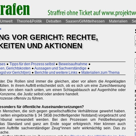
Umwelt
Theorie&Politik
Debatten
Saasen/GI/Mittelhessen
Materialien
Se
n
NG VOR GERICHT: RECHTE,
EITEN UND AKTIONEN
ses
●
Tipps für den Prozess selbst
●
Beweisaufnahme
●
en, Gerichtskosten
●
Aussagen und Sachverständige
●
gst vor Gericht(en)
●
Berichte und weitere Links
●
Materialien zum Thema
ater. Die Rollen sind immer die gleichen, aber vor allem die Angeklagten
üllen. In ihrem Auftritt entscheidet sich, ob es sich um eine Zurechtweisung
ation von oben nach unten, um einen Schlagabtausch auf Augenhöhe oder
 Konzerne, die Justiz selbst oder andere handelt.
rozesse offensiv zu führen.
esonders für öffentliche Auseinandersetzungen?
n Menschen, die sich gegen gesellschaftliche Verhältnisse gewehrt haben.
 selten eingebrachte § 34 StGB (rechtfertigender Notstand) vorgebracht und
Tribunal verwandelt werden. Bei den Prozessen um Feldbefreiungen
 das Standard und ganz am Ende sogar erfolgreich. Hier können auch
lem Auftritte sachverständiger Zeug*innen sehr wirkmächtig sein. Das zu
Sache.