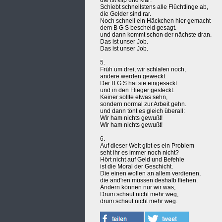
die ist klip und klar:
Schiebt schnellstens alle Flüchtlinge ab,
die Gelder sind rar.
Noch schnell ein Häckchen hier gemacht
dem B G S bescheid gesagt.
und dann kommt schon der nächste dran.
Das ist unser Job.
Das ist unser Job.
5.
Früh um drei, wir schlafen noch,
andere werden geweckt.
Der B G S hat sie eingesackt
und in den Flieger gesteckt.
Keiner sollte etwas sehn,
sondern normal zur Arbeit gehn.
und dann tönt es gleich überall:
Wir ham nichts gewußt!
Wir ham nichts gewußt!
6.
Auf dieser Welt gibt es ein Problem
seht ihr es immer noch nicht?
Hört nicht auf Geld und Befehle
ist die Moral der Geschicht.
Die einen wollen an allem verdienen,
die and'ren müssen deshalb fliehen.
Ändern können nur wir was,
Drum schaut nicht mehr weg,
drum schaut nicht mehr weg.