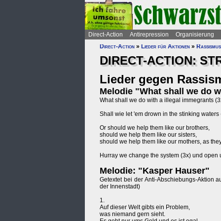
Direct-Action
Antirepression
Organisierung
Direct-Action
»
Lieder für Aktionen
»
Rassismus
DIRECT-ACTION: S
Lieder gegen Rassi
Melodie "What shall we do wi
What shall we do with a illegal immegrants (3x
Shall wie let 'em drown in the stinking waters 
Or should we help them like our brothers,
should we help them like our sisters,
should we help them like our mothers, as they
Hurray we change the system (3x) und open u
Melodie: "Kasper Hauser"
Getextet bei der Anti-Abschiebungs-Aktion 
der Innenstadt)
1.
Auf dieser Welt gibts ein Problem,
was niemand gern sieht.