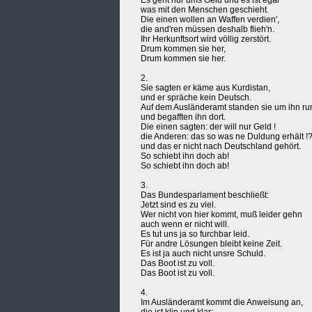
Es geht nur ums Geld und es ist egal
was mit den Menschen geschieht.
Die einen wollen an Waffen verdien',
die and'ren müssen deshalb flieh'n.
Ihr Herkunftsort wird völlig zerstört.
Drum kommen sie her,
Drum kommen sie her.
2.
Sie sagten er käme aus Kurdistan,
und er spräche kein Deutsch.
Auf dem Ausländeramt standen sie um ihn r
und begafften ihn dort.
Die einen sagten: der will nur Geld !
die Anderen: das so was ne Duldung erhält !
und das er nicht nach Deutschland gehört.
So schiebt ihn doch ab!
So schiebt ihn doch ab!
3.
Das Bundesparlament beschließt:
Jetzt sind es zu viel.
Wer nicht von hier kommt, muß leider gehn
auch wenn er nicht will.
Es tut uns ja so furchbar leid.
Für andre Lösungen bleibt keine Zeit.
Es ist ja auch nicht unsre Schuld.
Das Boot ist zu voll.
Das Boot ist zu voll.
4.
Im Ausländeramt kommt die Anweisung an,