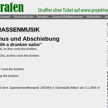
Umwelt
Theorie&Politik
Debatten
Saasen/GI/Mittelhessen
Materialien
Se
TRASSENMUSIK
smus und Abschiebung
th a drunken sailor"
), as they cross the borders.
(3x), as they cross the borders.
 cross the borders.
p the borders.
auf dem Jugendumweltkongreß 2003/04 in Darmstadt (Aktion am 3.1.2004 in