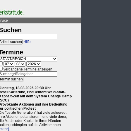
rvice
Suchen
Hilfe
Termine
vergangene Termine anzeigen
Dienstag, 18.08.2026 20:30 Uhr
in/bei Karlsruhe, EndCement/Wald-statt-
Asphalt-Zelt auf dem System Change Camp
(SCC)
Provokante Aktionen und ihre Bedeutung
für politischen Protest
Die "Letzte Generation" hat viele aufgeregt.
Ihre Aktionen polarisieren - und viele derer,
die Macht oder Kapital in ihren Händen
halten, schimpfen auf die Aktivist*innen.
[mehr]