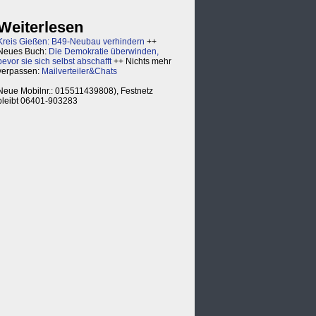
Weiterlesen
Kreis Gießen: B49-Neubau verhindern
++
Neues Buch:
Die Demokratie überwinden,
bevor sie sich selbst abschafft
++ Nichts mehr
verpassen:
Mailverteiler&Chats
Neue Mobilnr.: 015511439808), Festnetz
bleibt 06401-903283