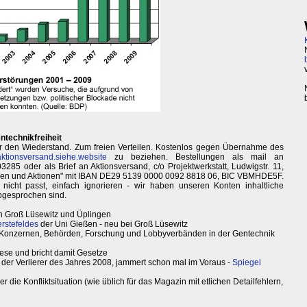
ntechnikfreiheit
 den Wiederstand. Zum freien Verteilen. Kostenlos gegen Übernahme des
ktionsversand.siehe.website
zu beziehen. Bestellungen als mail an
3285 oder als Brief an Aktionsversand, c/o Projektwerkstatt, Ludwigstr. 11,
den und Aktionen" mit IBAN DE29 5139 0000 0092 8818 06, BIC VBMHDE5F.
icht passt, einfach ignorieren - wir haben unseren Konten inhaltliche
bgesprochen sind.
n Groß Lüsewitz und Üplingen
rstefeldes
der Uni Gießen - neu bei Groß Lüsewitz
Konzernen, Behörden, Forschung und Lobbyverbänden in der Gentechnik
iese und bricht damit Gesetze
 der Verlierer des Jahres 2008, jammert schon mal im Voraus -
Spiegel
r die Konfliktsituation (wie üblich für das Magazin mit etlichen Detailfehlern,