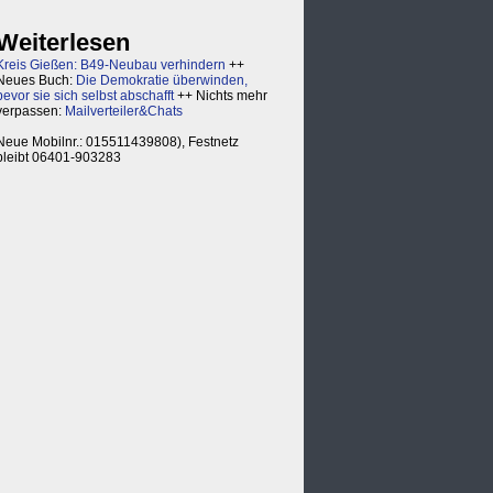
Weiterlesen
Kreis Gießen: B49-Neubau verhindern
++
Neues Buch:
Die Demokratie überwinden,
bevor sie sich selbst abschafft
++ Nichts mehr
verpassen:
Mailverteiler&Chats
Neue Mobilnr.: 015511439808), Festnetz
bleibt 06401-903283