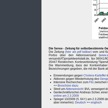
Die Sense - Zeitung für selbstbestimmte Ge
Die Zeitung
(hier als pdf ladbar)
vom und für
Portos über den Aktionsversand (
www.a
versand(AT)projektwerkstatt.de, fax 06041/90
35447 Reiskirchen. Kontoverbindung:"Spen
Die Warnmeldung, dass der Kontoinhaber n
Bezeichnungen gegeben, die mit der Bank a
Einwendungen gegen
Cholera-Kartoffel
i
Aktionen gegen Wiederholung des
Genge
Intensive Recherchen zum
Filz
zwischen 
++
Broschüre dazu
Streit um
Akteneinsicht
: BVL verweigert d
Gentechnikforscher Andreas Schier, einer
online am 2.3.2009
Spiegel 10/2009 (S. 64 f.) am 2.3.2009 übe
aber immerhin):
Deutsch
++
englisch