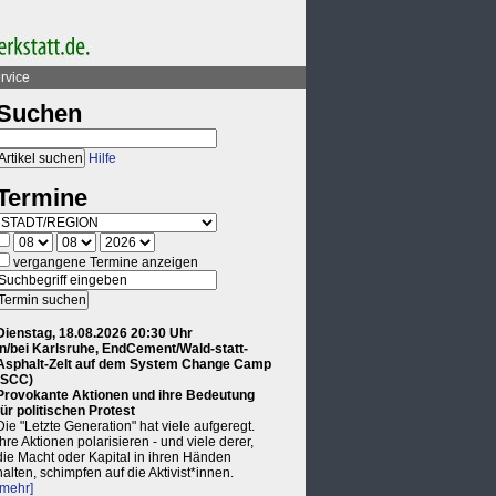
rvice
Suchen
Hilfe
Termine
vergangene Termine anzeigen
Dienstag, 18.08.2026 20:30 Uhr
in/bei Karlsruhe, EndCement/Wald-statt-
Asphalt-Zelt auf dem System Change Camp
(SCC)
Provokante Aktionen und ihre Bedeutung
für politischen Protest
Die "Letzte Generation" hat viele aufgeregt.
Ihre Aktionen polarisieren - und viele derer,
die Macht oder Kapital in ihren Händen
halten, schimpfen auf die Aktivist*innen.
[mehr]