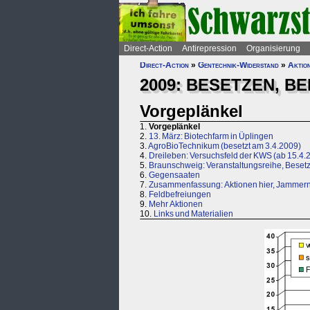
Direct-Action
Antirepression
Organisierung
Direct-Action
»
Gentechnik-Widerstand
»
Aktio
2009: BESETZEN, B
Vorgeplänkel
1.
Vorgeplänkel
2.
13. März: Biotechfarm in Üplingen
3.
AgroBioTechnikum (besetzt am 3.4.2009)
4.
Dreileben: Versuchsfeld der KWS (ab 15.4.
5.
Braunschweig: Veranstaltungsreihe, Bese
6.
Gegensaaten
7.
Zusammenfassung: Aktionen hier, Jammern
8.
Feldbefreiungen
9.
Mehr Aktionen
10.
Links und Materialien