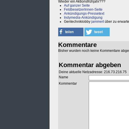
Wieder ein Aktionsfrühjahr???
Auf ganzer Seite
FeldbesetzerInnen-Seite
Ankündigungs-Pressetext
Indymedia-Ankündigung
Gentechniklobby
jammert
über zu erwart
Kommentare
Bisher wurden noch keine Kommentare abg
Kommentar abgeben
Deine aktuelle Netzadresse: 216.73.216.75
Name
Kommentar