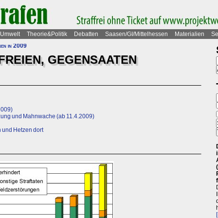
Umwelt
Theorie&Politik
Debatten
Saasen/GI/Mittelhessen
Materialien
Se
nen in 2009
EFREIEN, GEGENSAATEN
2009)
tzung und Mahnwache (ab 11.4.2009)
 und Hetzen dort