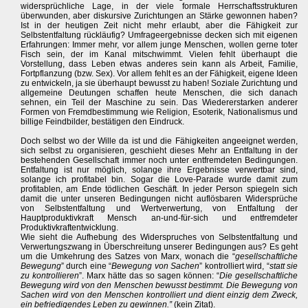
widersprüchliche Lage, in der viele formale Herrschaftsstrukturen
überwunden, aber diskursive Zurichtungen an Stärke gewonnen haben?
Ist in der heutigen Zeit nicht mehr erlaubt, aber die Fähigkeit zur
Selbstentfaltung rückläufig? Umfrageergebnisse decken sich mit eigenen
Erfahrungen: Immer mehr, vor allem junge Menschen, wollen gerne toter
Fisch sein, der im Kanal mitschwimmt. Vielen fehlt überhaupt die
Vorstellung, dass Leben etwas anderes sein kann als Arbeit, Familie,
Fortpflanzung (bzw. Sex). Vor allem fehlt es an der Fähigkeit, eigene Ideen
zu entwickeln, ja sie überhaupt bewusst zu haben! Soziale Zurichtung und
allgemeine Deutungen schaffen heute Menschen, die sich danach
sehnen, ein Teil der Maschine zu sein. Das Wiedererstarken anderer
Formen von Fremdbestimmung wie Religion, Esoterik, Nationalismus und
billige Feindbilder, bestätigen den Eindruck.
Doch selbst wo der Wille da ist und die Fähigkeiten angeeignet werden,
sich selbst zu organisieren, geschieht dieses Mehr an Entfaltung in der
bestehenden Gesellschaft immer noch unter entfremdeten Bedingungen.
Entfaltung ist nur möglich, solange ihre Ergebnisse verwertbar sind,
solange ich profitabel bin. Sogar die Love-Parade wurde damit zum
profitablen, am Ende tödlichen Geschäft. In jeder Person spiegeln sich
damit die unter unseren Bedingungen nicht auflösbaren Widersprüche
von Selbstentfaltung und Wertverwertung, von Entfaltung der
Hauptproduktivkraft Mensch an-und-für-sich und entfremdeter
Produktivkraftentwicklung.
Wie sieht die Aufhebung des Widerspruches von Selbstentfaltung und
Verwertungszwang in Überschreitung unserer Bedingungen aus? Es geht
um die Umkehrung des Satzes von Marx, wonach die “
gesellschaftliche
Bewegung
” durch eine “
Bewegung von Sachen
” kontrolliert wird, “
statt sie
zu kontrollieren
”. Marx hätte das so sagen können: “
Die gesellschaftliche
Bewegung wird von den Menschen bewusst bestimmt. Die Bewegung von
Sachen wird von den Menschen kontrolliert und dient einzig dem Zweck,
ein befriedigendes Leben zu gewinnen.”
(kein Zitat).