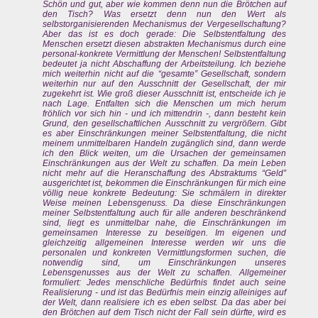
Schön und gut, aber wie kommen denn nun die Brötchen auf
den Tisch? Was ersetzt denn nun den Wert als
selbstorganisierenden Mechanismus der Vergesellschaftung?
Aber das ist es doch gerade: Die Selbstentfaltung des
Menschen ersetzt diesen abstrakten Mechanismus durch eine
personal-konkrete Vermittlung der Menschen! Selbstentfaltung
bedeutet ja nicht Abschaffung der Arbeitsteilung. Ich beziehe
mich weiterhin nicht auf die “gesamte” Gesellschaft, sondern
weiterhin nur auf den Ausschnitt der Gesellschaft, der mir
zugekehrt ist. Wie groß dieser Ausschnitt ist, entscheide ich je
nach Lage. Entfalten sich die Menschen um mich herum
fröhlich vor sich hin - und ich mittendrin -, dann besteht kein
Grund, den gesellschaftlichen Ausschnitt zu vergrößern. Gibt
es aber Einschränkungen meiner Selbstentfaltung, die nicht
meinem unmittelbaren Handeln zugänglich sind, dann werde
ich den Blick weiten, um die Ursachen der gemeinsamen
Einschränkungen aus der Welt zu schaffen. Da mein Leben
nicht mehr auf die Heranschaffung des Abstraktums “Geld”
ausgerichtet ist, bekommen die Einschränkungen für mich eine
völlig neue konkrete Bedeutung: Sie schmälern in direkter
Weise meinen Lebensgenuss. Da diese Einschränkungen
meiner Selbstentfaltung auch für alle anderen beschränkend
sind, liegt es unmittelbar nahe, die Einschränkungen im
gemeinsamen Interesse zu beseitigen. Im eigenen und
gleichzeitig allgemeinen Interesse werden wir uns die
personalen und konkreten Vermittlungsformen suchen, die
notwendig sind, um Einschränkungen unseres
Lebensgenusses aus der Welt zu schaffen. Allgemeiner
formuliert: Jedes menschliche Bedürfnis findet auch seine
Realisierung - und ist das Bedürfnis mein einzig alleiniges auf
der Welt, dann realisiere ich es eben selbst. Da das aber bei
den Brötchen auf dem Tisch nicht der Fall sein dürfte, wird es