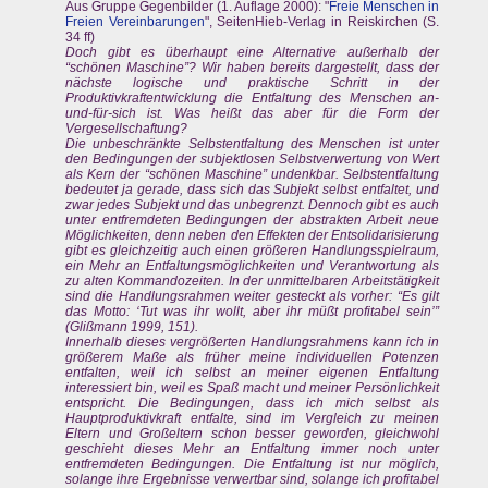
Aus Gruppe Gegenbilder (1. Auflage 2000): "
Freie Menschen in
Freien Vereinbarungen
", SeitenHieb-Verlag in Reiskirchen (S.
34 ff)
Doch gibt es überhaupt eine Alternative außerhalb der
“schönen Maschine”? Wir haben bereits dargestellt, dass der
nächste logische und praktische Schritt in der
Produktivkraftentwicklung die Entfaltung des Menschen an-
und-für-sich ist. Was heißt das aber für die Form der
Vergesellschaftung?
Die unbeschränkte Selbstentfaltung des Menschen ist unter
den Bedingungen der subjektlosen Selbstverwertung von Wert
als Kern der “schönen Maschine” undenkbar. Selbstentfaltung
bedeutet ja gerade, dass sich das Subjekt selbst entfaltet, und
zwar jedes Subjekt und das unbegrenzt. Dennoch gibt es auch
unter entfremdeten Bedingungen der abstrakten Arbeit neue
Möglichkeiten, denn neben den Effekten der Entsolidarisierung
gibt es gleichzeitig auch einen größeren Handlungsspielraum,
ein Mehr an Entfaltungsmöglichkeiten und Verantwortung als
zu alten Kommandozeiten. In der unmittelbaren Arbeitstätigkeit
sind die Handlungsrahmen weiter gesteckt als vorher: “Es gilt
das Motto: ‘Tut was ihr wollt, aber ihr müßt profitabel sein’”
(Glißmann 1999, 151).
Innerhalb dieses vergrößerten Handlungsrahmens kann ich in
größerem Maße als früher meine individuellen Potenzen
entfalten, weil ich selbst an meiner eigenen Entfaltung
interessiert bin, weil es Spaß macht und meiner Persönlichkeit
entspricht. Die Bedingungen, dass ich mich selbst als
Hauptproduktivkraft entfalte, sind im Vergleich zu meinen
Eltern und Großeltern schon besser geworden, gleichwohl
geschieht dieses Mehr an Entfaltung immer noch unter
entfremdeten Bedingungen. Die Entfaltung ist nur möglich,
solange ihre Ergebnisse verwertbar sind, solange ich profitabel