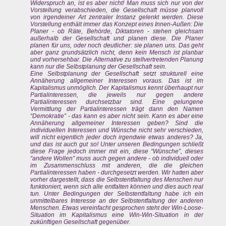
Widerspruch an, ist es aber nicht! Man muss sich nur von der
Vorstellung verabschieden, die Gesellschaft müsse planvoll
von irgendeiner Art zentraler Instanz gelenkt werden. Diese
Vorstellung enthält immer das Konzept eines Innen-Außen: Die
Planer - ob Räte, Behörde, Diktatoren - stehen gleichsam
außerhalb der Gesellschaft und planen diese. Die Planer
planen für uns, oder noch deutlicher: sie planen uns. Das geht
aber ganz grundsätzlich nicht, denn kein Mensch ist planbar
und vorhersehbar. Die Alternative zu stellvertretenden Planung
kann nur die Selbstplanung der Gesellschaft sein.
Eine Selbstplanung der Gesellschaft setzt strukturell eine
Annäherung allgemeiner Interessen voraus. Das ist im
Kapitalismus unmöglich. Der Kapitalismus kennt überhaupt nur
Partialinteressen, die jeweils nur gegen andere
Partialinteressen durchsetzbar sind. Eine gelungene
Vermittlung der Partialinteressen trägt dann den Namen
“Demokratie” - das kann es aber nicht sein. Kann es aber eine
Annäherung allgemeiner Interessen geben? Sind die
individuellen Interessen und Wünsche nicht sehr verschieden,
will nicht eigentlich jeder doch irgendwie etwas anderes? Ja,
und das ist auch gut so! Unter unseren Bedingungen schließt
diese Frage jedoch immer mit ein, diese “Wünsche”, dieses
“andere Wollen” muss auch gegen andere - ob individuell oder
im Zusammenschluss mit anderen, die die gleichen
Partialinteressen haben - durchgesetzt werden. Wir hatten aber
vorher dargestellt, dass die Selbstentfaltung des Menschen nur
funktioniert, wenn sich alle entfalten können und dies auch real
tun. Unter Bedingungen der Selbstentfaltung habe ich ein
unmittelbares Interesse an der Selbstentfaltung der anderen
Menschen. Etwas vereinfacht gesprochen steht der Win-Loose-
Situation im Kapitalismus eine Win-Win-Situation in der
zukünftigen Gesellschaft gegenüber.