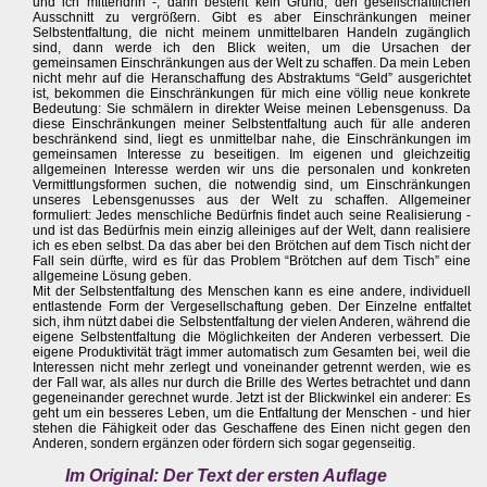
und ich mittendrin -, dann besteht kein Grund, den gesellschaftlichen
Ausschnitt zu vergrößern. Gibt es aber Einschränkungen meiner
Selbstentfaltung, die nicht meinem unmittelbaren Handeln zugänglich
sind, dann werde ich den Blick weiten, um die Ursachen der
gemeinsamen Einschränkungen aus der Welt zu schaffen. Da mein Leben
nicht mehr auf die Heranschaffung des Abstraktums “Geld” ausgerichtet
ist, bekommen die Einschränkungen für mich eine völlig neue konkrete
Bedeutung: Sie schmälern in direkter Weise meinen Lebensgenuss. Da
diese Einschränkungen meiner Selbstentfaltung auch für alle anderen
beschränkend sind, liegt es unmittelbar nahe, die Einschränkungen im
gemeinsamen Interesse zu beseitigen. Im eigenen und gleichzeitig
allgemeinen Interesse werden wir uns die personalen und konkreten
Vermittlungsformen suchen, die notwendig sind, um Einschränkungen
unseres Lebensgenusses aus der Welt zu schaffen. Allgemeiner
formuliert: Jedes menschliche Bedürfnis findet auch seine Realisierung -
und ist das Bedürfnis mein einzig alleiniges auf der Welt, dann realisiere
ich es eben selbst. Da das aber bei den Brötchen auf dem Tisch nicht der
Fall sein dürfte, wird es für das Problem “Brötchen auf dem Tisch” eine
allgemeine Lösung geben.
Mit der Selbstentfaltung des Menschen kann es eine andere, individuell
entlastende Form der Vergesellschaftung geben. Der Einzelne entfaltet
sich, ihm nützt dabei die Selbstentfaltung der vielen Anderen, während die
eigene Selbstentfaltung die Möglichkeiten der Anderen verbessert. Die
eigene Produktivität trägt immer automatisch zum Gesamten bei, weil die
Interessen nicht mehr zerlegt und voneinander getrennt werden, wie es
der Fall war, als alles nur durch die Brille des Wertes betrachtet und dann
gegeneinander gerechnet wurde. Jetzt ist der Blickwinkel ein anderer: Es
geht um ein besseres Leben, um die Entfaltung der Menschen - und hier
stehen die Fähigkeit oder das Geschaffene des Einen nicht gegen den
Anderen, sondern ergänzen oder fördern sich sogar gegenseitig.
Im Original: Der Text der ersten Auflage