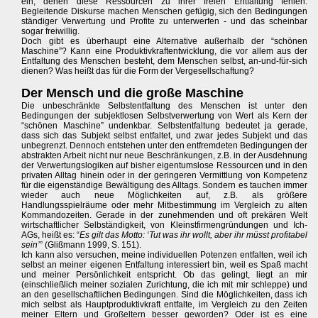
ein, denen diese Ressourcen zu ihrer freien Entfaltung fehlen.
Begleitende Diskurse machen Menschen gefügig, sich den Bedingungen
ständiger Verwertung und Profite zu unterwerfen - und das scheinbar
sogar freiwillig.
Doch gibt es überhaupt eine Alternative außerhalb der “schönen
Maschine”? Kann eine Produktivkraftentwicklung, die vor allem aus der
Entfaltung des Menschen besteht, dem Menschen selbst, an-und-für-sich
dienen? Was heißt das für die Form der Vergesellschaftung?
Der Mensch und die große Maschine
Die unbeschränkte Selbstentfaltung des Menschen ist unter den
Bedingungen der subjektlosen Selbstverwertung von Wert als Kern der
“schönen Maschine” undenkbar. Selbstentfaltung bedeutet ja gerade,
dass sich das Subjekt selbst entfaltet, und zwar jedes Subjekt und das
unbegrenzt. Dennoch entstehen unter den entfremdeten Bedingungen der
abstrakten Arbeit nicht nur neue Beschränkungen, z.B. in der Ausdehnung
der Verwertungslogiken auf bisher eigentumslose Ressourcen und in den
privaten Alltag hinein oder in der geringeren Vermittlung von Kompetenz
für die eigenständige Bewältigung des Alltags. Sondern es tauchen immer
wieder auch neue Möglichkeiten auf, z.B. als größere
Handlungsspielräume oder mehr Mitbestimmung im Vergleich zu alten
Kommandozeiten. Gerade in der zunehmenden und oft prekären Welt
wirtschaftlicher Selbständigkeit, von Kleinstfirmengründungen und Ich-
AGs, heißt es: “
Es gilt das Motto: ‘Tut was ihr wollt, aber ihr müsst profitabel
sein’
” (Glißmann 1999, S. 151).
Ich kann also versuchen, meine individuellen Potenzen entfalten, weil ich
selbst an meiner eigenen Entfaltung interessiert bin, weil es Spaß macht
und meiner Persönlichkeit entspricht. Ob das gelingt, liegt an mir
(einschließlich meiner sozialen Zurichtung, die ich mit mir schleppe) und
an den gesellschaftlichen Bedingungen. Sind die Möglichkeiten, dass ich
mich selbst als Hauptproduktivkraft entfalte, im Vergleich zu den Zeiten
meiner Eltern und Großeltern besser geworden? Oder ist es eine