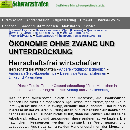
Direct-Action
Antirepression
Organisierung
Umwelt
Theorie&Politik
Debatten
Saasen/GI/Mittelhessen
Materialien
Service
Theorie&Politik
»
Herrschaftsfreie Welt (Utopien)
»
Wirtschaften
Umwelt
»
Umweltschutz von unten
»
Wie wirtschaften?
Theorie&Politik
»
Kapitalismus
»
Herrschaftsfrei wirtschaften
ÖKONOMIE OHNE ZWANG UND
UNTERDRÜCKUNG
Herrschaftsfrei wirtschaften
Herrschaftsfrei wirtschaften
●
Andere Produktion ist möglich
●
Anders als (Neo-)Liberalismus
●
Dezentrale Wirtschaftsformen
●
Links und Materialien
Dieser Text ist Teil der Gesamtabhandlung "Freie Menschen in
Freien Vereinbarungen" ... zum
Anfang
und zur
Gliederung
Das heutige Wirtschaften gleich einer Maschine, die unaufhörliche
Mensch und Natur als möglichst billige Ressourcen "frisst", sprich: Sie in
ihre Systeme und Abläufe zwingt, ausnutzt und ausbeutet - und nur aus
Interesse an der weiteren Nutzung erhält. Mit Freiheit und Selbstentfaltung
hat das aus vielen Gründen nichts zu tun, denn der Mensch wird auf seine
Arbeitskraft reduziert und gezwungen, diese anderen zu verkaufen. Die
natürlichen Ressourcen werden privatisiert, in Wert gesetzt und
ausgebeutet. Auch das schränkt den Handlungsrahmen der Menschen