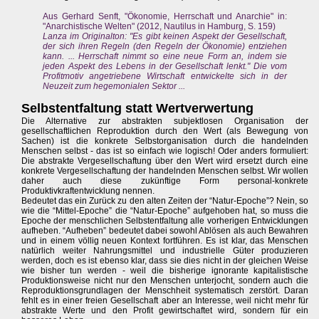
Aus Gerhard Senft, "Ökonomie, Herrschaft und Anarchie" in:
"Anarchistische Welten" (2012, Nautilus in Hamburg, S. 159)
Lanza im Originalton: "Es gibt keinen Aspekt der Gesellschaft,
der sich ihren Regeln (den Regeln der Ökonomie) entziehen
kann. ... Herrschaft nimmt so eine neue Form an, indem sie
jeden Aspekt des Lebens in der Gesellschaft lenkt." Die vom
Profitmotiv angetriebene Wirtschaft entwickelte sich in der
Neuzeit zum hegemonialen Sektor ...
Selbstentfaltung statt Wertverwertung
Die Alternative zur abstrakten subjektlosen Organisation der
gesellschaftlichen Reproduktion durch den Wert (als Bewegung von
Sachen) ist die konkrete Selbstorganisation durch die handelnden
Menschen selbst - das ist so einfach wie logisch! Oder anders formuliert:
Die abstrakte Vergesellschaftung über den Wert wird ersetzt durch eine
konkrete Vergesellschaftung der handelnden Menschen selbst. Wir wollen
daher auch diese zukünftige Form personal-konkrete
Produktivkraftentwicklung nennen.
Bedeutet das ein Zurück zu den alten Zeiten der “Natur-Epoche”? Nein, so
wie die “Mittel-Epoche” die “Natur-Epoche” aufgehoben hat, so muss die
Epoche der menschlichen Selbstentfaltung alle vorherigen Entwicklungen
aufheben. “Aufheben” bedeutet dabei sowohl Ablösen als auch Bewahren
und in einem völlig neuen Kontext fortführen. Es ist klar, das Menschen
natürlich weiter Nahrungsmittel und industrielle Güter produzieren
werden, doch es ist ebenso klar, dass sie dies nicht in der gleichen Weise
wie bisher tun werden - weil die bisherige ignorante kapitalistische
Produktionsweise nicht nur den Menschen unterjocht, sondern auch die
Reproduktionsgrundlagen der Menschheit systematisch zerstört. Daran
fehlt es in einer freien Gesellschaft aber an Interesse, weil nicht mehr für
abstrakte Werte und den Profit gewirtschaftet wird, sondern für ein