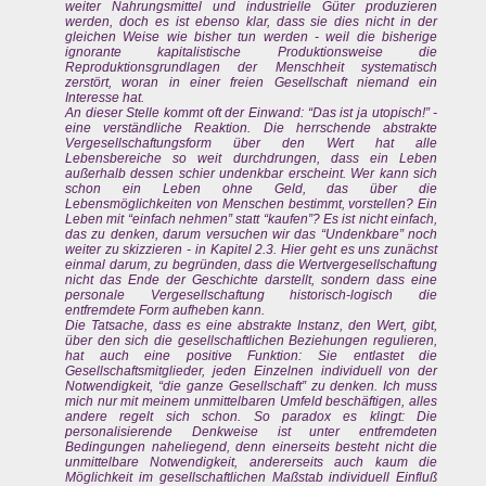
weiter Nahrungsmittel und industrielle Güter produzieren
werden, doch es ist ebenso klar, dass sie dies nicht in der
gleichen Weise wie bisher tun werden - weil die bisherige
ignorante kapitalistische Produktionsweise die
Reproduktionsgrundlagen der Menschheit systematisch
zerstört, woran in einer freien Gesellschaft niemand ein
Interesse hat.
An dieser Stelle kommt oft der Einwand: “Das ist ja utopisch!” -
eine verständliche Reaktion. Die herrschende abstrakte
Vergesellschaftungsform über den Wert hat alle
Lebensbereiche so weit durchdrungen, dass ein Leben
außerhalb dessen schier undenkbar erscheint. Wer kann sich
schon ein Leben ohne Geld, das über die
Lebensmöglichkeiten von Menschen bestimmt, vorstellen? Ein
Leben mit “einfach nehmen” statt “kaufen”? Es ist nicht einfach,
das zu denken, darum versuchen wir das “Undenkbare” noch
weiter zu skizzieren - in Kapitel 2.3. Hier geht es uns zunächst
einmal darum, zu begründen, dass die Wertvergesellschaftung
nicht das Ende der Geschichte darstellt, sondern dass eine
personale Vergesellschaftung historisch-logisch die
entfremdete Form aufheben kann.
Die Tatsache, dass es eine abstrakte Instanz, den Wert, gibt,
über den sich die gesellschaftlichen Beziehungen regulieren,
hat auch eine positive Funktion: Sie entlastet die
Gesellschaftsmitglieder, jeden Einzelnen individuell von der
Notwendigkeit, “die ganze Gesellschaft” zu denken. Ich muss
mich nur mit meinem unmittelbaren Umfeld beschäftigen, alles
andere regelt sich schon. So paradox es klingt: Die
personalisierende Denkweise ist unter entfremdeten
Bedingungen naheliegend, denn einerseits besteht nicht die
unmittelbare Notwendigkeit, andererseits auch kaum die
Möglichkeit im gesellschaftlichen Maßstab individuell Einfluß