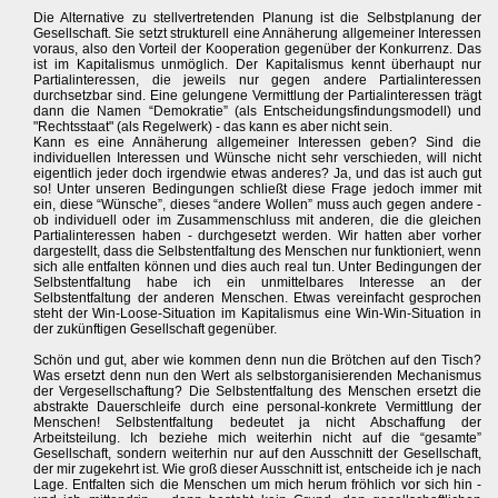
Die Alternative zu stellvertretenden Planung ist die Selbstplanung der
Gesellschaft. Sie setzt strukturell eine Annäherung allgemeiner Interessen
voraus, also den Vorteil der Kooperation gegenüber der Konkurrenz. Das
ist im Kapitalismus unmöglich. Der Kapitalismus kennt überhaupt nur
Partialinteressen, die jeweils nur gegen andere Partialinteressen
durchsetzbar sind. Eine gelungene Vermittlung der Partialinteressen trägt
dann die Namen “Demokratie” (als Entscheidungsfindungsmodell) und
"Rechtsstaat" (als Regelwerk) - das kann es aber nicht sein.
Kann es eine Annäherung allgemeiner Interessen geben? Sind die
individuellen Interessen und Wünsche nicht sehr verschieden, will nicht
eigentlich jeder doch irgendwie etwas anderes? Ja, und das ist auch gut
so! Unter unseren Bedingungen schließt diese Frage jedoch immer mit
ein, diese “Wünsche”, dieses “andere Wollen” muss auch gegen andere -
ob individuell oder im Zusammenschluss mit anderen, die die gleichen
Partialinteressen haben - durchgesetzt werden. Wir hatten aber vorher
dargestellt, dass die Selbstentfaltung des Menschen nur funktioniert, wenn
sich alle entfalten können und dies auch real tun. Unter Bedingungen der
Selbstentfaltung habe ich ein unmittelbares Interesse an der
Selbstentfaltung der anderen Menschen. Etwas vereinfacht gesprochen
steht der Win-Loose-Situation im Kapitalismus eine Win-Win-Situation in
der zukünftigen Gesellschaft gegenüber.
Schön und gut, aber wie kommen denn nun die Brötchen auf den Tisch?
Was ersetzt denn nun den Wert als selbstorganisierenden Mechanismus
der Vergesellschaftung? Die Selbstentfaltung des Menschen ersetzt die
abstrakte Dauerschleife durch eine personal-konkrete Vermittlung der
Menschen! Selbstentfaltung bedeutet ja nicht Abschaffung der
Arbeitsteilung. Ich beziehe mich weiterhin nicht auf die “gesamte”
Gesellschaft, sondern weiterhin nur auf den Ausschnitt der Gesellschaft,
der mir zugekehrt ist. Wie groß dieser Ausschnitt ist, entscheide ich je nach
Lage. Entfalten sich die Menschen um mich herum fröhlich vor sich hin -