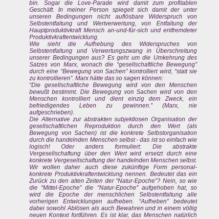
bin. Sogar die Love-Parade wird damit zum profitablen
Geschäft. In meiner Person spiegelt sich damit der unter
unseren Bedingungen nicht auflösbare Widerspruch von
Selbstentfaltung und Wertverwertung, von Entfaltung der
Hauptproduktivkraft Mensch an-und-für-sich und entfremdeter
Produktivkraftentwicklung.
Wie sieht die Aufhebung des Widerspruches von
Selbstentfaltung und Verwertungszwang in Überschreitung
unserer Bedingungen aus? Es geht um die Umkehrung des
Satzes von Marx, wonach die “gesellschaftliche Bewegung”
durch eine “Bewegung von Sachen” kontrolliert wird, “statt sie
zu kontrollieren”. Marx hätte das so sagen können:
“Die gesellschaftliche Bewegung wird von den Menschen
bewußt bestimmt. Die Bewegung von Sachen wird von den
Menschen kontrolliert und dient einzig dem Zweck, ein
befriedigendes Leben zu gewinnen.” (Marx, nie
aufgeschrieben).
Die Alternative zur abstrakten subjektlosen Organisation der
gesellschaftlichen Reproduktion durch den Wert (als
Bewegung von Sachen) ist die konkrete Selbstorganisation
durch die handelnden Menschen selbst - das ist so einfach wie
logisch! Oder anders formuliert: Die abstrakte
Vergesellschaftung über den Wert wird ersetzt durch eine
konkrete Vergesellschaftung der handelnden Menschen selbst.
Wir wollen daher auch diese zukünftige Form personal-
konkrete Produktivkraftentwicklung nennen. Bedeutet das ein
Zurück zu den alten Zeiten der “Natur-Epoche”? Nein, so wie
die “Mittel-Epoche” die “Natur-Epoche” aufgehoben hat, so
wird die Epoche der menschlichen Selbstentfaltung alle
vorherigen Entwicklungen aufheben. “Aufheben” bedeutet
dabei sowohl Ablösen als auch Bewahren und in einem völlig
neuen Kontext fortführen. Es ist klar, das Menschen natürlich