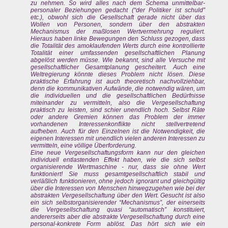
zu nehmen. So wird alles nach dem Schema unmittelbar-
personaler Beziehungen gedacht (“der Politiker ist schuld”
etc.), obwohl sich die Gesellschaft gerade nicht über das
Wollen von Personen, sondern über den abstrakten
Mechanismus der maßlosen Wertvermehrung reguliert.
Hieraus haben linke Bewegungen den Schluss gezogen, dass
die Totalität des amoklaufenden Werts durch eine kontrollierte
Totalität einer umfassenden gesellschaftlichen Planung
abgelöst werden müsse. Wie bekannt, sind alle Versuche mit
gesellschaftlicher Gesamtplanung gescheitert. Auch eine
Weltregierung könnte dieses Problem nicht lösen. Diese
praktische Erfahrung ist auch theoretisch nachvollziehbar,
denn die kommunikativen Aufwände, die notwendig wären, um
die individuellen und die gesellschaftlichen Bedürfnisse
miteinander zu vermitteln, also die Vergesellschaftung
praktisch zu leisten, sind schier unendlich hoch. Selbst Räte
oder andere Gremien können das Problem der immer
vorhandenen Interessenkonflikte nicht stellvertretend
aufheben. Auch für den Einzelnen ist die Notwendigkeit, die
eigenen Interessen mit unendlich vielen anderen Interessen zu
vermitteln, eine völlige Überforderung.
Eine neue Vergesellschaftungsform kann nur den gleichen
individuell entlastenden Effekt haben, wie die sich selbst
organisierende Wertmaschine - nur, dass sie ohne Wert
funktioniert! Sie muss gesamtgesellschaftlich stabil und
verläßlich funktionieren, ohne jedoch ignorant und gleichgültig
über die Interessen von Menschen hinwegzugehen wie bei der
abstrakten Vergesellschaftung über den Wert. Gesucht ist also
ein sich selbstorganisierender “Mechanismus”, der einerseits
die Vergesellschaftung quasi “automatisch” konstituiert,
andererseits aber die abstrakte Vergesellschaftung durch eine
personal-konkrete Form ablöst. Das hört sich wie ein