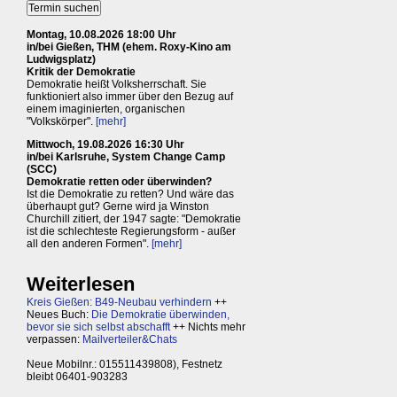
Montag, 10.08.2026 18:00 Uhr
in/bei Gießen, THM (ehem. Roxy-Kino am
Ludwigsplatz)
Kritik der Demokratie
Demokratie heißt Volksherrschaft. Sie
funktioniert also immer über den Bezug auf
einem imaginierten, organischen
"Volkskörper".
[mehr]
Mittwoch, 19.08.2026 16:30 Uhr
in/bei Karlsruhe, System Change Camp
(SCC)
Demokratie retten oder überwinden?
Ist die Demokratie zu retten? Und wäre das
überhaupt gut? Gerne wird ja Winston
Churchill zitiert, der 1947 sagte: "Demokratie
ist die schlechteste Regierungsform - außer
all den anderen Formen".
[mehr]
Weiterlesen
Kreis Gießen: B49-Neubau verhindern
++
Neues Buch:
Die Demokratie überwinden,
bevor sie sich selbst abschafft
++ Nichts mehr
verpassen:
Mailverteiler&Chats
Neue Mobilnr.: 015511439808), Festnetz
bleibt 06401-903283