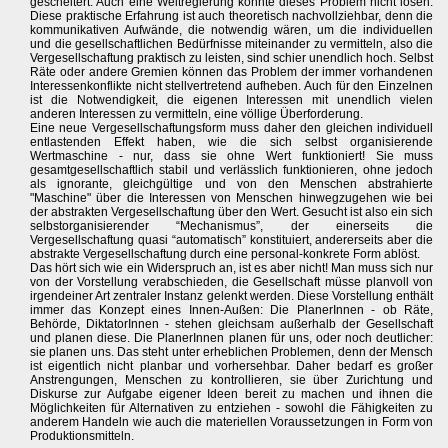
gescheitert. Auch eine Weltregierung könnte dieses Problem nicht lösen.
Diese praktische Erfahrung ist auch theoretisch nachvollziehbar, denn die
kommunikativen Aufwände, die notwendig wären, um die individuellen
und die gesellschaftlichen Bedürfnisse miteinander zu vermitteln, also die
Vergesellschaftung praktisch zu leisten, sind schier unendlich hoch. Selbst
Räte oder andere Gremien können das Problem der immer vorhandenen
Interessenkonflikte nicht stellvertretend aufheben. Auch für den Einzelnen
ist die Notwendigkeit, die eigenen Interessen mit unendlich vielen
anderen Interessen zu vermitteln, eine völlige Überforderung.
Eine neue Vergesellschaftungsform muss daher den gleichen individuell
entlastenden Effekt haben, wie die sich selbst organisierende
Wertmaschine - nur, dass sie ohne Wert funktioniert! Sie muss
gesamtgesellschaftlich stabil und verlässlich funktionieren, ohne jedoch
als ignorante, gleichgültige und von den Menschen abstrahierte
"Maschine" über die Interessen von Menschen hinwegzugehen wie bei
der abstrakten Vergesellschaftung über den Wert. Gesucht ist also ein sich
selbstorganisierender “Mechanismus”, der einerseits die
Vergesellschaftung quasi “automatisch” konstituiert, andererseits aber die
abstrakte Vergesellschaftung durch eine personal-konkrete Form ablöst.
Das hört sich wie ein Widerspruch an, ist es aber nicht! Man muss sich nur
von der Vorstellung verabschieden, die Gesellschaft müsse planvoll von
irgendeiner Art zentraler Instanz gelenkt werden. Diese Vorstellung enthält
immer das Konzept eines Innen-Außen: Die PlanerInnen - ob Räte,
Behörde, DiktatorInnen - stehen gleichsam außerhalb der Gesellschaft
und planen diese. Die PlanerInnen planen für uns, oder noch deutlicher:
sie planen uns. Das steht unter erheblichen Problemen, denn der Mensch
ist eigentlich nicht planbar und vorhersehbar. Daher bedarf es großer
Anstrengungen, Menschen zu kontrollieren, sie über Zurichtung und
Diskurse zur Aufgabe eigener Ideen bereit zu machen und ihnen die
Möglichkeiten für Alternativen zu entziehen - sowohl die Fähigkeiten zu
anderem Handeln wie auch die materiellen Voraussetzungen in Form von
Produktionsmitteln.