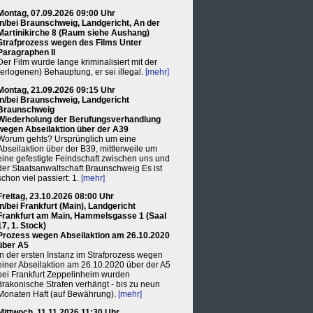
Montag, 07.09.2026 09:00 Uhr
in/bei Braunschweig, Landgericht, An der
Martinikirche 8 (Raum siehe Aushang)
Strafprozess wegen des Films Unter
Paragraphen II
Der Film wurde lange kriminalisiert mit der
(erlogenen) Behauptung, er sei illegal.
[mehr]
Montag, 21.09.2026 09:15 Uhr
in/bei Braunschweig, Landgericht
Braunschweig
Wiederholung der Berufungsverhandlung
wegen Abseilaktion über der A39
Worum gehts? Ursprünglich um eine
Abseilaktion über der B39, mittlerweile um
eine gefestigte Feindschaft zwischen uns und
der Staatsanwaltschaft Braunschweig Es ist
schon viel passiert: 1.
[mehr]
Freitag, 23.10.2026 08:00 Uhr
in/bei Frankfurt (Main), Landgericht
Frankfurt am Main, Hammelsgasse 1 (Saal
17, 1. Stock)
Prozess wegen Abseilaktion am 26.10.2020
über A5
In der ersten Instanz im Strafprozess wegen
einer Abseilaktion am 26.10.2020 über der A5
bei Frankfurt Zeppelinheim wurden
drakonische Strafen verhängt - bis zu neun
Monaten Haft (auf Bewährung).
[mehr]
Mittwoch, 11.11.2026 11:30 Uhr