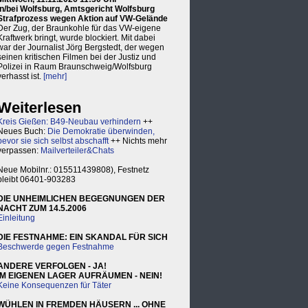
in/bei Wolfsburg, Amtsgericht Wolfsburg
Strafprozess wegen Aktion auf VW-Gelände
Der Zug, der Braunkohle für das VW-eigene
Kraftwerk bringt, wurde blockiert. Mit dabei
war der Journalist Jörg Bergstedt, der wegen
seinen kritischen Filmen bei der Justiz und
Polizei in Raum Braunschweig/Wolfsburg
verhasst ist.
[mehr]
Weiterlesen
Kreis Gießen: B49-Neubau verhindern
++
Neues Buch:
Die Demokratie überwinden,
bevor sie sich selbst abschafft
++ Nichts mehr
verpassen:
Mailverteiler&Chats
Neue Mobilnr.: 015511439808), Festnetz
bleibt 06401-903283
DIE UNHEIMLICHEN BEGEGNUNGEN DER
NACHT ZUM 14.5.2006
Einleitung
DIE FESTNAHME: EIN SKANDAL FÜR SICH
Beschwerde gegen Festnahme
ANDERE VERFOLGEN - JA!
IM EIGENEN LAGER AUFRÄUMEN - NEIN!
Keine Konsequenzen für Täter
WÜHLEN IN FREMDEN HÄUSERN ... OHNE