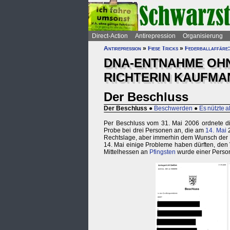
Direct-Action
Antirepression
Organisierung
Antirepression
»
Fiese Tricks
»
Federballaffäre:
DNA-ENTNAHME OH
RICHTERIN KAUFMA
Der Beschluss
Der Beschluss
●
Beschwerden
●
Es nützte al
Per Beschluss vom 31. Mai 2006 ordnete di
Probe bei drei Personen an, die am
14. Mai
2
Rechtslage, aber immerhin dem Wunsch der E
14. Mai einige Probleme haben dürften, den
Mittelhessen an
Pfingsten
wurde einer Perso