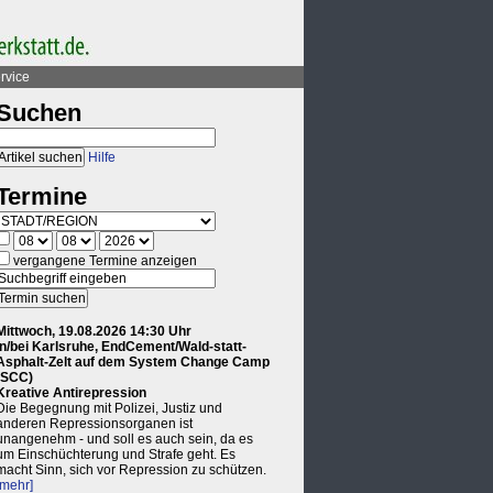
rvice
Suchen
Hilfe
Termine
vergangene Termine anzeigen
Mittwoch, 19.08.2026 14:30 Uhr
in/bei Karlsruhe, EndCement/Wald-statt-
Asphalt-Zelt auf dem System Change Camp
(SCC)
Kreative Antirepression
Die Begegnung mit Polizei, Justiz und
anderen Repressionsorganen ist
unangenehm - und soll es auch sein, da es
um Einschüchterung und Strafe geht. Es
macht Sinn, sich vor Repression zu schützen.
[mehr]