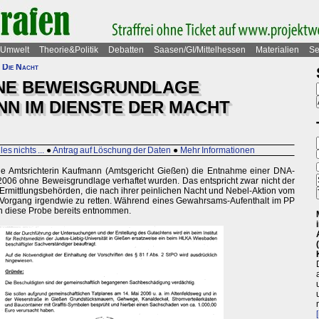
Umwelt
Theorie&Politik
Debatten
Saasen/GI/Mittelhessen
Materialien
Se
 Die Nacht
NE BEWEISGRUNDLAGE
NN IM DIENSTE DER MACHT
les nichts ...
●
Antrag auf Löschung der Daten
●
Mehr Informationen
e Amtsrichterin Kaufmann (Amtsgericht Gießen) die Entnahme einer DNA-
006 ohne Beweisgrundlage verhaftet wurden. Das entspricht zwar nicht der
rmittlungsbehörden, die nach ihrer peinlichen Nacht und Nebel-Aktion vom
 Vorgang irgendwie zu retten. Während eines Gewahrsams-Aufenthalt im PP
n diese Probe bereits entnommen.