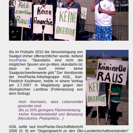
Als im Frühjahr 2010 die Verunreinigung von
Saatgut immer offensichtlicher wurde, befand
InnoPlanta
: "
Skandalös sind nicht die
möglichen Spuren von gv-Mais, skandalös ist,
dass es noch immer keine
Saatgutschwellenwerte gibt.
" Der Vorsitzende
der InnoPlanta-Arbeitsgruppe AGIL, Karl-
Friedrich Kaufmann, hetzte in einem Vortrag
am 2.7.2007 in Magdeburg gegen den
ökologischen Landbau (Folienauszug aus
dem Vortrag):
-Kein Nachweis, dass Lebensmittel
gesünder sind.
-Bis zu 50% geringere Flächenleistung
-Hoher Krankheitsbefall und Belastung
(Mycotoxine, Phytophtera…)
AGIL sollte laut InnoPlanta-Geschäftsbericht
2006 (S. 6) ein "
Gegengewicht zu den Öko-Landwirtschaftsverbänden
"