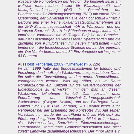
existierende Kompetenzen der Region, die beispielsweise am
weltweit renommierten Institut für Pflanzengenetik und
Kulturpflanzenforschung (IPK) in Gatersleben, der
Bundesanstalt für Züchtungsforschung (BAZ) mit einem Sitz in
Quedlinburg, der Universität in Halle, der Hochschule Anhalt in
Berburg und einer Reihe lokaler Saatzuchtunternehmen wie
der ZKW Züchtungsgesellschaft mbH in Wanzleben und der
Nordsaat Saatzucht GmbH in Böhnshausen angesiedelt sind.
InnoPlanta koordiniert die vielfältigen Projekte der Branche -
darunter Forschungen an verbesserten Spargelsorten und die
Züchtung von Kulturpflanzen mit neuen Inhaltsstoffen - und
bindet sie in die Biotechnologie-Strategie der Landesregierung
ein. Der Verein betreut derzeit 32 Einzelprojekte mit insgesamt
83 Partnern.
Aus
Horst Rehberger, (2009): "Unterwegs"
(S. 226)
Im Jahr 1999 hatte das Bundesministerium für Bildung und
Forschung den InnoRegio Wettbewerb ausgeschrieben. Durch
ihn sollte die Clusterbildung in den neuen Bundesländern
vorangetrieben werden. Was lag näher, als im Raum
Nordharz/Börde ein Konzept für die Weiterentwicklung der
Biotechnologie zu entwickeln, mit dem man an diesem
Wettbewerb teilnehmen konnte? Das geschah unter
Federführung der Wirtschaftsförderungsgesellschaft
Aschersleben (Evelyne Nettlau) und der BioRegion Halle-
Leipzig GmbH (Dr. Uwe Schrader). Als Berater wirkte auch
Rehberger bei der Erstellung des Konzeptes mit. Auf seinen
Vorschlag hin wurde der InnoPlanta e.V. als Netzwerk zur
Förderung der grünen Biotechnologie gebildet. In ihm haben
sich Wissenschaftler, Saatzüchter, Pflanzenbiotechnologie-
Unternehmen, kommunale Gebietskörperschaften und nicht
zuletzt Landwirte zusammengeschlossen. Der InnoPlanta e.V.