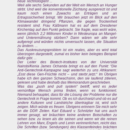
neue Technologien! ...
Weil alle sechs Sekunden auf der Welt ein Mensch an Hunger
stirbt. Und weil die konventionelle Züchtung ausgereizt ist und
kaum noch einen Zuwachs an Erträgen und an
Ertragssicherheit bringt. Wir brauchen jetzt im Blick auf den
Klimawandel dringend Pflanzen, die gegen Trockenheit
resistent sind. Frau Käßmann hat es auf dem Dresdener
Kirchentag auf den Punkt gebracht. Sie fragte, was wohl wäre,
wenn jährlich 2,2 Millionen Kinder in Westeuropa an Mangel-
und Unterernährung stürben? Dann wären wir alle sehr
aufgeregt und würden nichts unversucht lassen, die Situation
zu ändern. ...
Das Auskreuzungsproblem ist ein reales, aber es wird total
überzogen dargestellt, zumal es bisher kein belegtes Beispiel
dafür gibt. ...
Der Leiter des Biotech-Institutes von der Universität
Nairobi/Kenia James Ochanda bringt es auf den Punkt: “Die
Anti-Gentechnik-Kampagne sagt weiterhin zu uns Afrikanern:
„Esst diese Gen-Früchte nicht – und sterbt jetzt.“ Im Übrigen
habe ich den ganzen Schwachsinn, den sie laufend zitieren,
gelesen und habe deshalb das Memorandum geschrieben.
Was das „push and pull system“ betriff, wird es jeder
vernünftige Mensch prima finden, wenn es funktioniert.
Niemand behauptet, dass für die Lösung der Probleme nur die
Gentechnik in Frage kommt. Ob es ich durchsetzt und ob es auf
andere Kulturen und Landstriche übertragbar ist, wird sich
zeigen. Mich würde es freuen. Übrigens erinnern Sie mich sehr
an die DDR Zeiten. Karl Eduard v. Schnitzler hat uns auch
immer gesagt, wir bräuchten keine anderen Botschaften zu
sehen bzw. zu lesen als die seinen und wenn wir die reinen
Lehren von Marx, Engels und Lenin verinnerlichen, reicht das.
Die Schriften (bzw. Sendungen) des Klassenfeindes brächten