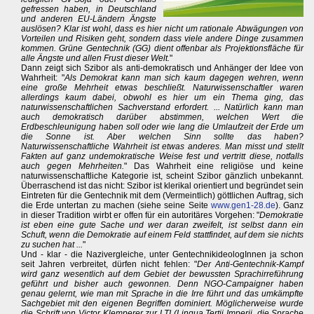
gefressen haben, in Deutschland
und anderen EU-Ländern Ängste
auslösen? Klar ist wohl, dass es hier nicht um rationale Abwägungen von
Vorteilen und Risiken geht, sondern dass viele andere Dinge zusammen
kommen. Grüne Gentechnik (GG) dient offenbar als Projektionsfläche für
alle Ängste und allen Frust dieser Welt.
"
Dann zeigt sich Szibor als anti-demokratisch und Anhänger der Idee von
Wahrheit: "
Als Demokrat kann man sich kaum dagegen wehren, wenn
eine große Mehrheit etwas beschließt. Naturwissenschaftler waren
allerdings kaum dabei, obwohl es hier um ein Thema ging, das
naturwissenschaftlichen Sachverstand erfordert. ... Natürlich kann man
auch demokratisch darüber abstimmen, welchen Wert die
Erdbeschleunigung haben soll oder wie lang die Umlaufzeit der Erde um
die Sonne ist. Aber welchen Sinn sollte das haben?
Naturwissenschaftliche Wahrheit ist etwas anderes. Man misst und stellt
Fakten auf ganz undemokratische Weise fest und vertritt diese, notfalls
auch gegen Mehrheiten.
" Das Wahrheit eine religiöse und keine
naturwissenschaftliche Kategorie ist, scheint Szibor gänzlich unbekannt.
Überraschend ist das nicht: Szibor ist klerikal orientiert und begründet sein
Eintreten für die Gentechnik mit dem (Vermeintlich) göttlichen Auftrag, sich
die Erde untertan zu machen (siehe seine Seite
www.gen1-28.de
). Ganz
in dieser Tradition wirbt er offen für ein autoritäres Vorgehen: "
Demokratie
ist eben eine gute Sache und wer daran zweifelt, ist selbst dann ein
Schuft, wenn die Demokratie auf einem Feld stattfindet, auf dem sie nichts
zu suchen hat ...
"
Und - klar - die Nazivergleiche, unter GentechnikideologInnen ja schon
seit Jahren verbreitet, dürfen nicht fehlen: "
Der Anti-Gentechnik-Kampf
wird ganz wesentlich auf dem Gebiet der bewussten Sprachirreführung
geführt und bisher auch gewonnen. Denn NGO-Campaigner haben
genau gelernt, wie man mit Sprache in die Irre führt und das umkämpfte
Sachgebiet mit den eigenen Begriffen dominiert. Möglicherweise wurde
die Schrift von Victor Klemperer zur LTI (Lingua Tertii Imperii, die Sprache