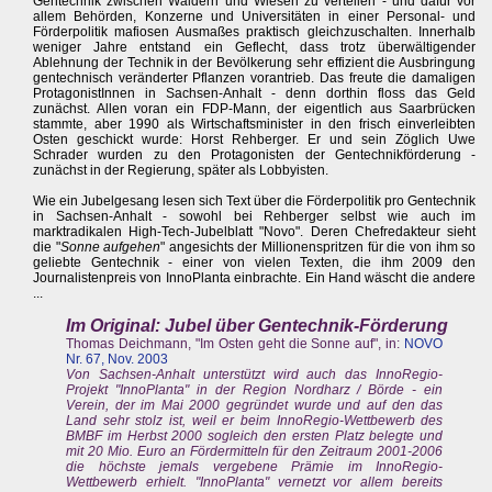
Gentechnik zwischen Wäldern und Wiesen zu verteilen - und dafür vor
allem Behörden, Konzerne und Universitäten in einer Personal- und
Förderpolitik mafiosen Ausmaßes praktisch gleichzuschalten. Innerhalb
weniger Jahre entstand ein Geflecht, dass trotz überwältigender
Ablehnung der Technik in der Bevölkerung sehr effizient die Ausbringung
gentechnisch veränderter Pflanzen vorantrieb. Das freute die damaligen
ProtagonistInnen in Sachsen-Anhalt - denn dorthin floss das Geld
zunächst. Allen voran ein FDP-Mann, der eigentlich aus Saarbrücken
stammte, aber 1990 als Wirtschaftsminister in den frisch einverleibten
Osten geschickt wurde: Horst Rehberger. Er und sein Zöglich Uwe
Schrader wurden zu den Protagonisten der Gentechnikförderung -
zunächst in der Regierung, später als Lobbyisten.
Wie ein Jubelgesang lesen sich Text über die Förderpolitik pro Gentechnik
in Sachsen-Anhalt - sowohl bei Rehberger selbst wie auch im
marktradikalen High-Tech-Jubelblatt "Novo". Deren Chefredakteur sieht
die "
Sonne aufgehen
" angesichts der Millionenspritzen für die von ihm so
geliebte Gentechnik - einer von vielen Texten, die ihm 2009 den
Journalistenpreis von InnoPlanta einbrachte. Ein Hand wäscht die andere
...
Im Original: Jubel über Gentechnik-Förderung
Thomas Deichmann, "Im Osten geht die Sonne auf", in:
NOVO
Nr. 67, Nov. 2003
Von Sachsen-Anhalt unterstützt wird auch das InnoRegio-
Projekt "InnoPlanta" in der Region Nordharz / Börde - ein
Verein, der im Mai 2000 gegründet wurde und auf den das
Land sehr stolz ist, weil er beim InnoRegio-Wettbewerb des
BMBF im Herbst 2000 sogleich den ersten Platz belegte und
mit 20 Mio. Euro an Fördermitteln für den Zeitraum 2001-2006
die höchste jemals vergebene Prämie im InnoRegio-
Wettbewerb erhielt. "InnoPlanta" vernetzt vor allem bereits