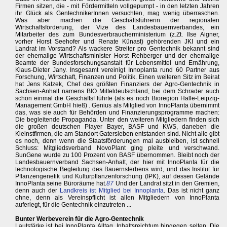
Firmen sitzen, die - mit Fördermitteln vollgepumpt - in den letzten Jahren
ihr Glück als GentechnikerInnen versuchten, mag wenig überraschen.
Was aber machen die Geschäftsführerin der regionalen
Wirtschaftsförderung, der Vize des Landesbauernverbandes, ein
Mitarbeiter des zum Bundesverbraucherministerium (z.Zt. Ilse Aigner,
vorher Horst Seehofer und Renate Künast) gehörenden JKI und ein
Landrat im Vorstand? Als wackere Streiter pro Gentechnik bekannt sind
der ehemalige Wirtschaftsminister Horst Rehberger und der ehemalige
Beamte der Bundesforschungsanstalt für Lebensmittel und Ernährung,
Klaus-Dieter Jany. Insgesamt vereinigt Innoplanta rund 60 Partner aus
Forschung, Wirtschaft, Finanzen und Politik. Einen weiteren Sitz im Beirat
hat Jens Katzek, Chef des größten Finanziers der Agro-Gentechnik in
Sachsen-Anhalt namens BIO Mitteldeutschland, bei dem Schrader auch
schon einmal die Geschäftsf führte (als es noch Bioregion Halle-Leipzig-
Management GmbH hieß) . Genius als Mitglied von InnoPlanta übernimmt
das, was sie auch für Behörden und Finanzierungsprogramme machen:
Die begleitende Propaganda. Unter den weiteren Mitgliedern finden sich
die großen deutschen Player Bayer, BASF und KWS, daneben die
Kleinstfirmen, die am Standort Gatersleben entstanden sind. Nicht alle gibt
es noch, denn wenn die Staatsförderungen mal ausbleiben, ist schnell
Schluss: Mitgliedsverband NovoPlant ging pleite und verschwand.
SunGene wurde zu 100 Prozent von BASF übernommen. Bleibt noch der
Landesbauernverband Sachsen-Anhalt, der hier mit InnoPlanta für die
technologische Begleitung des Bauernsterbens wird, und das Institut für
Pflanzengenetik und Kulturpflanzenforschung (IPK), auf dessen Gelände
InnoPlanta seine Büroräume hat.
87
Und der Landrat sitzt in den Gremien,
denn auch der
Landkreis ist Mitglied bei Innoplanta
. Das ist nicht ganz
ohne, denn als Vereinspflicht ist allen Mitgliedern von InnoPlanta
auferlegt, für die Gentechnik einzutreten ...
Bunter Werbeverein für die Agro-Gentechnik
Lautstärke ist bei InnoPlanta Alltag, Inhaltsreichtum hingegen selten. Die