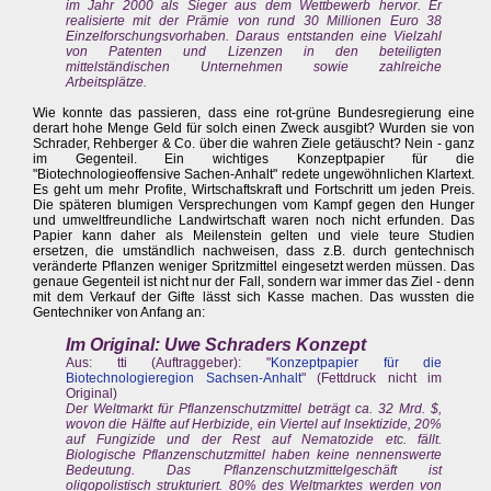
im Jahr 2000 als Sieger aus dem Wettbewerb hervor. Er
realisierte mit der Prämie von rund 30 Millionen Euro 38
Einzelforschungsvorhaben. Daraus entstanden eine Vielzahl
von Patenten und Lizenzen in den beteiligten
mittelständischen Unternehmen sowie zahlreiche
Arbeitsplätze.
Wie konnte das passieren, dass eine rot-grüne Bundesregierung eine
derart hohe Menge Geld für solch einen Zweck ausgibt? Wurden sie von
Schrader, Rehberger & Co. über die wahren Ziele getäuscht? Nein - ganz
im Gegenteil. Ein wichtiges Konzeptpapier für die
"Biotechnologieoffensive Sachen-Anhalt" redete ungewöhnlichen Klartext.
Es geht um mehr Profite, Wirtschaftskraft und Fortschritt um jeden Preis.
Die späteren blumigen Versprechungen vom Kampf gegen den Hunger
und umweltfreundliche Landwirtschaft waren noch nicht erfunden. Das
Papier kann daher als Meilenstein gelten und viele teure Studien
ersetzen, die umständlich nachweisen, dass z.B. durch gentechnisch
veränderte Pflanzen weniger Spritzmittel eingesetzt werden müssen. Das
genaue Gegenteil ist nicht nur der Fall, sondern war immer das Ziel - denn
mit dem Verkauf der Gifte lässt sich Kasse machen. Das wussten die
Gentechniker von Anfang an:
Im Original: Uwe Schraders Konzept
Aus: tti (Auftraggeber): "
Konzeptpapier für die
Biotechnologieregion Sachsen-Anhalt
" (Fettdruck nicht im
Original)
Der Weltmarkt für Pflanzenschutzmittel beträgt ca. 32 Mrd. $,
wovon die Hälfte auf Herbizide, ein Viertel auf lnsektizide, 20%
auf Fungizide und der Rest auf Nematozide etc. fällt.
Biologische Pflanzenschutzmittel haben keine nennenswerte
Bedeutung. Das Pflanzenschutzmittelgeschäft ist
oligopolistisch strukturiert. 80% des Weltmarktes werden von