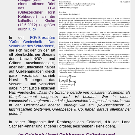
einem offenen Brief
des FGV
(Unterzeichner: Horst
Rehberger) an die
katholische Kirche
(12.6.2012) ++ größer
durch
Klick
In der
FGV-Broschüre
"Grüne Gentechnik - Das
Vokabular des Schreckens"
,
die sich mit den (in der Tat
oft oberflächlichen Slogans
der Umwelt-NGOs und
Grünen auseinandersetzt,
aber der Einfachheit halber
auf Quellenangaben gleich
ganz verzichtet, schrieb
Horst Rehberger das
Vorwort – und verzichtet
dabei nicht auf die üblichen
Nazi-Vergleiche: „
Dass die Sprache gerade von totalitären Systemen als
Kampfinstrument eingesetzt wird, ist bekannt. Wer in einem
kommunistisch regierten Land als „Klassenfeind“ eingeschätzt wurde, war
in der Öffentlichkeit ebenso erledigt wie ein „Volksschädling“ in
faschistischen Systemen. Greenpeace & Co. haben daraus offenbar viel
gelernt.
“
In seiner Biographie ließ Rehberger den Goldesel, d.h. das Land
Sachsen-Anhalt und anderer Förderer, beschreiben (siehe oben).