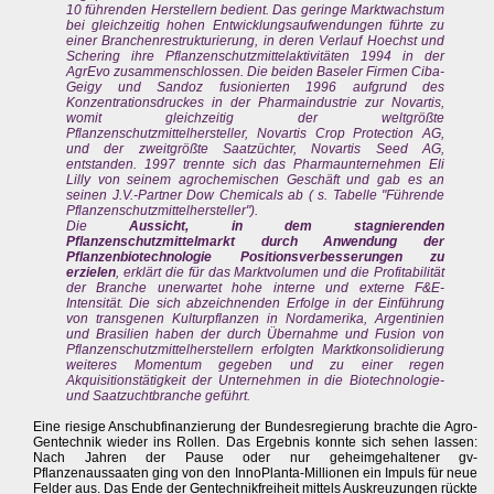
10 führenden Herstellern bedient. Das geringe Marktwachstum
bei gleichzeitig hohen Entwicklungsaufwendungen führte zu
einer Branchenrestrukturierung, in deren Verlauf Hoechst und
Schering ihre Pflanzenschutzmittelaktivitäten 1994 in der
AgrEvo zusammenschlossen. Die beiden Baseler Firmen Ciba-
Geigy und Sandoz fusionierten 1996 aufgrund des
Konzentrationsdruckes in der Pharmaindustrie zur Novartis,
womit gleichzeitig der weltgrößte
Pflanzenschutzmittelhersteller, Novartis Crop Protection AG,
und der zweitgrößte Saatzüchter, Novartis Seed AG,
entstanden. 1997 trennte sich das Pharmaunternehmen Eli
Lilly von seinem agrochemischen Geschäft und gab es an
seinen J.V.-Partner Dow Chemicals ab ( s. Tabelle "Führende
Pflanzenschutzmittelhersteller").
Die
Aussicht, in dem stagnierenden
Pflanzenschutzmittelmarkt durch Anwendung der
Pflanzenbiotechnologie Positionsverbesserungen zu
erzielen
, erklärt die für das Marktvolumen und die Profitabilität
der Branche unerwartet hohe interne und externe F&E-
Intensität. Die sich abzeichnenden Erfolge in der Einführung
von transgenen Kulturpflanzen in Nordamerika, Argentinien
und Brasilien haben der durch Übernahme und Fusion von
Pflanzenschutzmittelherstellern erfolgten Marktkonsolidierung
weiteres Momentum gegeben und zu einer regen
Akquisitionstätigkeit der Unternehmen in die Biotechnologie-
und Saatzuchtbranche geführt.
Eine riesige Anschubfinanzierung der Bundesregierung brachte die Agro-
Gentechnik wieder ins Rollen. Das Ergebnis konnte sich sehen lassen:
Nach Jahren der Pause oder nur geheimgehaltener gv-
Pflanzenaussaaten ging von den InnoPlanta-Millionen ein Impuls für neue
Felder aus. Das Ende der Gentechnikfreiheit mittels Auskreuzungen rückte