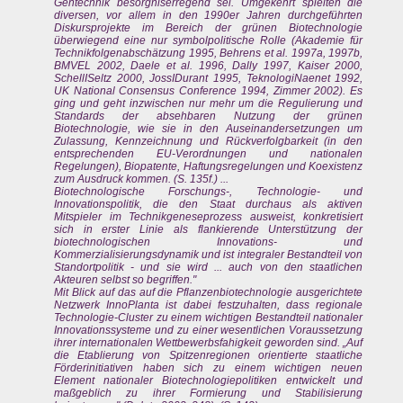
Gentechnik besorgniserregend sei. Umgekehrt spielten die
diversen, vor allem in den 1990er Jahren durchgeführten
Diskursprojekte im Bereich der grünen Biotechnologie
überwiegend eine nur symbolpolitische Rolle (Akademie für
Technikfolgenabschätzung 1995, Behrens et al. 1997a, 1997b,
BMVEL 2002, Daele et al. 1996, Dally 1997, Kaiser 2000,
SchellISeltz 2000, JossIDurant 1995, TeknologiNaenet 1992,
UK National Consensus Conference 1994, Zimmer 2002). Es
ging und geht inzwischen nur mehr um die Regulierung und
Standards der absehbaren Nutzung der grünen
Biotechnologie, wie sie in den Auseinandersetzungen um
Zulassung, Kennzeichnung und Rückverfolgbarkeit (in den
entsprechenden EU-Verordnungen und nationalen
Regelungen), Biopatente, Haftungsregelungen und Koexistenz
zum Ausdruck kommen. (S. 135f.) ...
Biotechnologische Forschungs-, Technologie- und
Innovationspolitik, die den Staat durchaus als aktiven
Mitspieler im Technikgeneseprozess ausweist, konkretisiert
sich in erster Linie als flankierende Unterstützung der
biotechnologischen Innovations- und
Kommerzialisierungsdynamik und ist integraler Bestandteil von
Standortpolitik - und sie wird ... auch von den staatlichen
Akteuren selbst so begriffen."
Mit Blick auf das auf die Pflanzenbiotechnologie ausgerichtete
Netzwerk InnoPlanta ist dabei festzuhalten, dass regionale
Technologie-Cluster zu einem wichtigen Bestandteil nationaler
Innovationssysteme und zu einer wesentlichen Voraussetzung
ihrer internationalen Wettbewerbsfahigkeit geworden sind. „Auf
die Etablierung von Spitzenregionen orientierte staatliche
Förderinitiativen haben sich zu einem wichtigen neuen
Element nationaler Biotechnologiepolitiken entwickelt und
maßgeblich zu ihrer Formierung und Stabilisierung