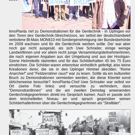
InnoPlanta rief zu Demonstrationen für die Gentechnik - in Üplingen vor
den Toren des Gentechnik-Streichelzoos, wo selbst der deutschlandweit
verbotene Bt-Mais MON810 mit Sondergenehmigung der Bundesbehörde
im 2009 wachsen und für die Gentechnik werben sollte. Der war aber
noch gar nicht ausgesät, als sich Uwe Schrader, einige wenige
LandwirtInnen und vor allem recht junge VersammlungsteilnehmerInnen,
die nach eigenen Angaben aus der Umgebung und aus der Hooligan-
Szene Helmstedts stammten und für das Schilderhalten 45 bis 75 Euro
einstrichen. Die Schilder waren erkennbar einheitlich gefertigt, also keine
Kreationen derer, die sie in den Üplinger Himmel streckten. "
Keine
Anarchie!
" und "
Feldzerstörer raus!
" war zu lesen. Sollte da ein kultureller
Bruch zu Demonstrationen vermieden werden, die diese Klientel sonst
üblicherweise besuchte? InnoPlanta-Chef Uwe Schrader war selbst vor
Ort (siehe Foto links) und versuchte zu verhindern, dass
"DemonstrantInnen" und die am zweiten Demotag anwesenden
GentechnikgegnerInnen direkt ins Gespräch kamen. Auch er passte sich
dem knöcheltiefen Niveau an und sprach gegenüber seinen
SchilderhalterInnen über die GentechnikgegnerInnen als "
Straftäter
".