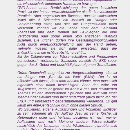
ein wissenschaftskonformes Handeln zu bewegen. ...
GVO-Anbau unter Berücksichtigung der guten fachlichen
Praxis ist fast immer umweltfreundlicher als die konventionelle
Parallele. Aber angesichts der Tatsache, dass im statistischen
Mittel alle 6 Sekunden ein Mensch an Hunger oder
Fehlernährung stirbt, und sich die Hungersituation noch
verschärft, können wir die Sache nicht dem Selbstlauf
überlassen und dem Treiben der GG-Gegner, die eine
Verzögerung oder sogar einen Stop anstreben, tatenlos
zusehen. Die Kirchen dürfen ihre Gestaltungsmöglichkeiten
nicht durch eineBlockadehaltung aus der Hand geben,
vielmehr müssen sie sich dafür einsetzen, dass die
Entwicklung in die richtige Richtung geht! ...
Mit der Diffamierung von Wissenschaftlern und Produzenten
gentechnisch veränderten Saatgutes verstößt die EKD sogar
gegen das 8. Gebot und beschädigt ihre eigenen Grundfesten.
...
Grüne Gentechnik taugt nicht zur Hungerbekämpfung - das ist
ein Slogan von „Brot für die Welt“ (BfdW). Der ist so
offensichtlich falsch, dass man denken könnte, man muss sich
eigentlich nicht damit beschäftigen. Aber das wäre ein
Trugschluss, denn er gehört im Kontext des hier diskutierten
Themas zu den meistzitierten Sprüchen und wird von einer
Mehrheit der Bevölkerung nicht hinterfragt (auch nicht von der
EKD) und unreflektiert gebetsmühlenartig wiederholt. Es gibt
kaum ein Anti-Gentechnik-Forum ohne diesen Spruch. ...
Wo Strukturen, eigene Auffassungen und Vorlieben wichtiger
zu sein scheinen als der Auftrag Jesu an seine Kirche, ist
Reformation nötig und heilsam. Letzteres ist nach meiner
Auffassung und nach Meinung anderer Wissenschaftler
hinsichtlich des Umgangs mit der Welternährungsproblematik
und der Grünen Gentechnik eingetreten. ...