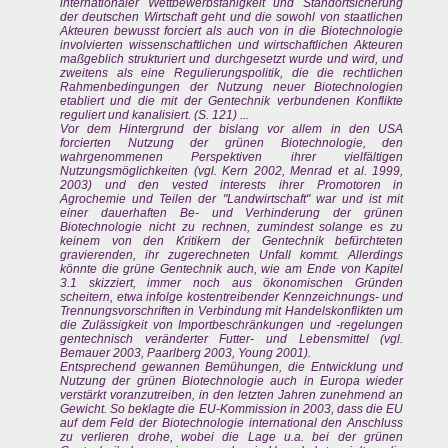
internationaler Wettbewerbsfahigkeit und Standortsicherung
der deutschen Wirtschaft geht und die sowohl von staatlichen
Akteuren bewusst forciert als auch von in die Biotechnologie
involvierten wissenschaftlichen und wirtschaftlichen Akteuren
maßgeblich strukturiert und durchgesetzt wurde und wird, und
zweitens als eine Regulierungspolitik, die die rechtlichen
Rahmenbedingungen der Nutzung neuer Biotechnologien
etabliert und die mit der Gentechnik verbundenen Konflikte
reguliert und kanalisiert. (S. 121) ...
Vor dem Hintergrund der bislang vor allem in den USA
forcierten Nutzung der grünen Biotechnologie, den
wahrgenommenen Perspektiven ihrer vielfältigen
Nutzungsmöglichkeiten (vgl. Kern 2002, Menrad et al. 1999,
2003) und den vested interests ihrer Promotoren in
Agrochemie und Teilen der "Landwirtschaft" war und ist mit
einer dauerhaften Be- und Verhinderung der grünen
Biotechnologie nicht zu rechnen, zumindest solange es zu
keinem von den Kritikern der Gentechnik befürchteten
gravierenden, ihr zugerechneten Unfall kommt. Allerdings
könnte die grüne Gentechnik auch, wie am Ende von Kapitel
3.1 skizziert, immer noch aus ökonomischen Gründen
scheitern, etwa infolge kostentreibender Kennzeichnungs- und
Trennungsvorschriften in Verbindung mit Handelskonflikten um
die Zulässigkeit von Importbeschränkungen und -regelungen
gentechnisch veränderter Futter- und Lebensmittel (vgl.
Bemauer 2003, Paarlberg 2003, Young 2001).
Entsprechend gewannen Bemühungen, die Entwicklung und
Nutzung der grünen Biotechnologie auch in Europa wieder
verstärkt voranzutreiben, in den letzten Jahren zunehmend an
Gewicht. So beklagte die EU-Kommission in 2003, dass die EU
auf dem Feld der Biotechnologie international den Anschluss
zu verlieren drohe, wobei die Lage u.a. bei der grünen