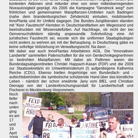
konkreten Aktionen sind mitunter eher von einer mitleidserregenden
Niveaulosigkeit geprägt. Als 2006 die Kampagne "Gendreck weg!" zum
fröhlichen und gemeinsamen Maispflanzen-Umtreten nach Badingen
(nahe dem brandenburgischen Zehdenick) einluden, mobilisierten
InnoPlanta und ihr Umfeld dagegen. Die Bundes-Jungliberalen standen
mit "
Kein Faustrecht
"-Hemden in Deutschlandfarben am Wegesrand und
beeindruckten mit Wissensdefiziten. Auf Nachfrage, ob nicht der bei
Genversuchsfeldern ständig angewandte Sofortvollzug eine Art
juristisches Faustrecht sei, wusste sich die uniformen Staatsgläubigen
nicht anders zu wehren als mit der Behauptung, in Deutschlang gäbe es
keine sofortige Vollziehung im Verwaltungsrecht. Na dann ...
Mit dabei war auch InnoPlantas Arbeitskreis AGIL. Die "innovativen
Landwirte" sammelten Patenschaften für die von GentechnikgegnerInnen
so bedrohten Maispflanzen. Mit dabei als PatInnen waren die
Bundestagsabgeordneten Christel Happach-Kasan (FDP) und die 2009
zur Staatssekretärin im Umweltministerium (!) aufgestiegene Katherina
Reiche (CDU). Ebenso hielten Angehörige von Bundesfach- und -
aufsichtsbehörden die symbolische schützende Hand über das künstliche
Leben - nämlich der schon erwähnte Jany vom BfEL und Christian
Gienapp von der Landesforschungsanstalt für Landwirtschaft und
Fischerei in Mecklenburg-Vorpommern.
Noch
tiefer
nach
unten
ging
es am
17.
und
19.
April
2009.