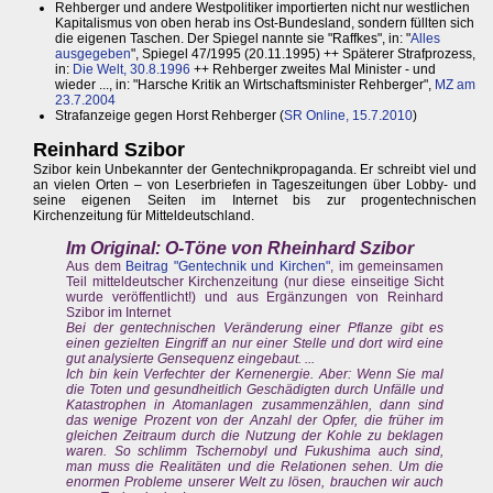
Rehberger und andere Westpolitiker importierten nicht nur westlichen
Kapitalismus von oben herab ins Ost-Bundesland, sondern füllten sich
die eigenen Taschen. Der Spiegel nannte sie "Raffkes", in: "
Alles
ausgegeben
", Spiegel 47/1995 (20.11.1995) ++ Späterer Strafprozess,
in:
Die Welt, 30.8.1996
++ Rehberger zweites Mal Minister - und
wieder ..., in: "Harsche Kritik an Wirtschaftsminister Rehberger",
MZ am
23.7.2004
Strafanzeige gegen Horst Rehberger (
SR Online, 15.7.2010
)
Reinhard Szibor
Szibor kein Unbekannter der Gentechnikpropaganda. Er schreibt viel und
an vielen Orten – von Leserbriefen in Tageszeitungen über Lobby- und
seine eigenen Seiten im Internet bis zur progentechnischen
Kirchenzeitung für Mitteldeutschland.
Im Original: O-Töne von Rheinhard Szibor
Aus dem
Beitrag "Gentechnik und Kirchen"
, im gemeinsamen
Teil mitteldeutscher Kirchenzeitung (nur diese einseitige Sicht
wurde veröffentlicht!) und aus Ergänzungen von Reinhard
Szibor im Internet
Bei der gentechnischen Veränderung einer Pflanze gibt es
einen gezielten Eingriff an nur einer Stelle und dort wird eine
gut analysierte Gensequenz eingebaut. ...
Ich bin kein Verfechter der Kernenergie. Aber: Wenn Sie mal
die Toten und gesundheitlich Geschädigten durch Unfälle und
Katastrophen in Atomanlagen zusammenzählen, dann sind
das wenige Prozent von der Anzahl der Opfer, die früher im
gleichen Zeitraum durch die Nutzung der Kohle zu beklagen
waren. So schlimm Tschernobyl und Fukushima auch sind,
man muss die Realitäten und die Relationen sehen. Um die
enormen Probleme unserer Welt zu lösen, brauchen wir auch