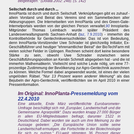
beigetragen." (Dolata 2002: 248). (S. 142)
Seilschaft durch und durch ...
InnoPlanta ist durch und durch Seilschaft. Verknüpfungen gibt es zuhauf -
allein Vorstand und Beirat des Vereins sind ein Sammelbecken aller
Akteursgruppen. Die Internetseiten von InnoPlanta und des Green-Gate-
Internetportals werden von der gleichen Person verwaltet.
90
Innoplanta-
Mitgründer Thomas Leimbach wurde später Präsident des
Landesverwaltungsamts Sachsen-Anhalt (
taz, 7.9.2010
) - immerhin die
Kontrollbehörde für Gentechnikversuchsfelder. Das ist von Bedeutung,
denn InnoPlanta-Vorsitzender Uwe Schrader ist gleichzeitig Initiator, Ex-
Geschäftsführer und heutiger "ehrenamtlicher Beirat" der BioTechFarm mit
vielen solcher Felder in Üplingen. Rechnen scheint dort keine besondere
Stärke zu sein, obwohl Uwe Schrader inzwischen seine
Geschäftsführungsposition an Kerstin Schmidt abgegeben hat - und die ist
immerhin Mathematikerin. Vielleicht sind solche Leute nötig, um eine 77-
prozentige Zustimmung der Bevölkerung zur Agro-Gentechnik ausrechnen
zu können. Welche Formel dabei angewendet wurde, ist eines der vielen
ungelösten Rätsel. "
Nur 13 Prozent waren anderer Meinung
" als das
Bejubeln der Agro-Gentechnik, veröffentlichten sie im April 2010 in einer
Presseinformation.
Im Original: InnoPlanta-
Pressemeldung vom
22.4.2010
Eine aktuelle, Ende März veröffentlichte Eurobarometer-
Umfrage beschäftigt sich mit „Europäer, Landwirtschaft und die
Gemeinsame Agrarpolitik“. Dazu wurden knapp 27.000 Bürger
in allen EU-Mitgliedstaaten befragt, darunter 1522 in
Deutschland. Dabei wurden sie auch um ihre Meinung zu der
Aussage gebeten: „Die Europäische Union sollte seine
Landwirtschaft ermutigen, die Fortschritte in der Biotechnologie
für sich zu nutzen.“ EU-weit stimmten 36 Prozent dieser