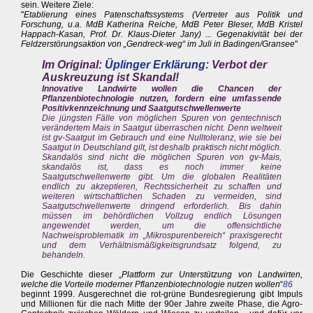
sein. Weitere Ziele:
"
Etablierung eines Patenschaftssystems (Vertreter aus Politik und
Forschung, u.a. MdB Katherina Reiche, MdB Peter Bleser, MdB Kristel
Happach-Kasan, Prof. Dr. Klaus-Dieter Jany) ... Gegenakivität bei der
Feldzerstörungsaktion von „Gendreck-weg“ im Juli in Badingen/Gransee
"
Im Original:
Üplinger Erklärung
: Verbot der
Auskreuzung ist Skandal!
Innovative Landwirte wollen die Chancen der
Pflanzenbiotechnologie nutzen, fordern eine umfassende
Positivkennzeichnung und Saatgutschwellenwerte
Die jüngsten Fälle von möglichen Spuren von gentechnisch
verändertem Mais in Saatgut überraschen nicht. Denn weltweit
ist gv-Saatgut im Gebrauch und eine Nulltoleranz, wie sie bei
Saatgut in Deutschland gilt, ist deshalb praktisch nicht möglich.
Skandalös sind nicht die möglichen Spuren von gv-Mais,
skandalös ist, dass es noch immer keine
Saatgutschwellenwerte gibt. Um die globalen Realitäten
endlich zu akzeptieren, Rechtssicherheit zu schaffen und
weiteren wirtschaftlichen Schaden zu vermeiden, sind
Saatgutschwellenwerte dringend erforderlich. Bis dahin
müssen im behördlichen Vollzug endlich Lösungen
angewendet werden, um die offensichtliche
Nachweisproblematik im „Mikrospurenbereich“ praxisgerecht
und dem Verhältnismäßigkeitsgrundsatz folgend, zu
behandeln.
Die Geschichte dieser „
Plattform zur Unterstützung von Landwirten,
welche die Vorteile moderner Pflanzenbiotechnologie nutzen wollen
“
86
beginnt 1999. Ausgerechnet die rot-grüne Bundesregierung gibt Impuls
und Millionen für die nach Mitte der 90er Jahre zweite Phase, die Agro-