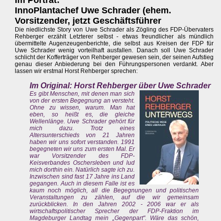
Im Porträt:
InnoPlantachef Uwe Schrader (ehem.
Vorsitzender, jetzt Geschäftsführer
Die niedlichste Story von Uwe Schrader als Zögling des FDP-Übervaters
Rehberger erzählt Letzterer selbst - etwas freundlicher als mündlich
übermittelte Augenzeugenberichte, die selbst aus Kreisen der FDP für
Uwe Schrader wenig vorteilhaft ausfallen. Danach soll Uwe Schrader
schlicht der Kofferträger von Rehberger gewesen sein, der seinen Aufstieg
genau dieser Anbiederung bei den Führungspersonen verdankt. Aber
lassen wir erstmal Horst Rehberger sprechen:
Im Original: Horst Rehberger über Uwe Schrader
Es gibt Menschen, mit denen man sich
von der ersten Begegnung an versteht.
Ohne zu wissen, warum. Man hat
eben, so heißt es, die gleiche
Wellenlänge. Uwe Schrader gehört für
mich dazu. Trotz eines
Altersunterschieds von 21 Jahren
haben wir uns sofort verstanden. 1991
begegneten wir uns zum ersten Mal. Er
war Vorsitzender des FDP-
Keisverbandes Oschersleben und lud
mich dorthin ein. Natürlich sagte ich zu.
Inzwischen sind fast 17 Jahre ins Land
gegangen. Auch in diesem Falle ist es
kaum noch möglich, all die Begegnungen und politischen
Veranstaltungen zu zählen, auf die wir gemeinsam
zurückblicken. In den Jahren 2002 - 2006 war er als
wirtschaftspolitischer Sprecher der FDP-Fraktion im
Magdeburger Landtag mein „Gegenpart". Wäre das schön,