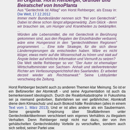
Im Original: Horst Rehberger, Gründer und
Beiratschef von InnoPlanta
Aus "Gentechnik ist Alltag" von Horst Rehberger, als Essay in:
Die Welt, 17.12.2012
Immer mehr Bundesländer nennen sich "frei von Gentechnik".
Dabei ist diese schon längst allgegenwärtig. Zum Glück - denn
wir brauchen sie, um Hunger und Krankheiten zu bekämpfen.
...
Würden alle Lebensmittel, die mit Gentechnik in Berührung
gekommen sind, aus den Regalen der Einzelhändler verbannt,
wäre eine Hungersnot in den "gentechnikfreien Regionen"
programmiert. ... Eine tolle Strategie, für die sich diese
Länderregierungen da entschieden haben. Wäre es nicht
klüger, etwas mehr auf die Wissenschaft zu hören und statt auf
Ängste lieber auf ehrliche Information und Vernunft zu setzen?
Die Welt stellte Rehberger so vor: "
Der Autor ist ehemaliger
Wirtschaftsminister von Sachsen- Anhalt und stellvertretender
Richter am Verfassungsgerichtshof des Saarlandes. Er arbeitet
derzeit wieder als Rechtsanwalt.
" Seine Lobbyämter
verschwieg die Zeitung.
Horst Rehberger bezieht auch zu anderen Themen klar Meinung. So ist er
ein Befürworter der Atomkraft - und seine Argumentation ist auch da
bemerkenswert ideologisch. Durch die Reaktorkatastrophe in Fukushima
sei ja niemand gestorben, Bahnfahren sei viel gefährlicher, Atomkraft
diene dem Klimaschutz und auch Biokost hätte Restrisiken (alles in einem
Text vom 1. März 2013
). Und er ist alles andere als ein Saubermann.
Seine gespielte Empörung über StraftäterInnen unter
GentechnikkritikerInnen verschleiert sein eigenes Verhältnis zu illegalem
Verhalten. Denn Rehberger neigt nicht nur dazu, der von ihm
gehätschelten Gentechniklobby Vorteile zu verschaffen, sondern auch
sich selbst, seiner Partei usw.