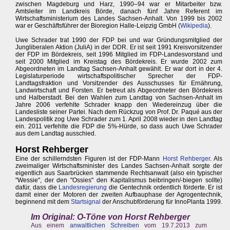
zwischen Magdeburg und Harz, 1990–94 war er Mitarbeiter bzw.
Amtsleiter im Landkreis Börde, danach fünf Jahre Referent im
Wirtschaftsministerium des Landes Sachsen-Anhalt. Von 1999 bis 2002
war er Geschäftsführer der Bioregion Halle-Leipzig GmbH (
Wikipedia
).
Uwe Schrader trat 1990 der FDP bei und war Gründungsmitglied der
Jungliberalen Aktion (JuliA) in der DDR. Er ist seit 1991 Kreisvorsitzender
der FDP im Bördekreis, seit 1996 Mitglied im FDP-Landesvorstand und
seit 2000 Mitglied im Kreistag des Bördekreis. Er wurde 2002 zum
Abgeordneten im Landtag Sachsen-Anhalt gewählt. Er war dort in der 4.
Legislaturperiode wirtschaftspolitischer Sprecher der FDP-
Landtagsfraktion und Vorsitzender des Ausschusses für Ernährung,
Landwirtschaft und Forsten. Er betreut als Abgeordneter den Bördekreis
und Halberstadt. Bei den Wahlen zum Landtag von Sachsen-Anhalt im
Jahre 2006 verfehlte Schrader knapp den Wiedereinzug über die
Landesliste seiner Partei. Nach dem Rückzug von Prof. Dr. Paqué aus der
Landespolitik zog Uwe Schrader zum 1. April 2008 wieder in den Landtag
ein. 2011 verfehlte die FDP die 5%-Hürde, so dass auch Uwe Schrader
aus dem Landtag ausschied.
Horst Rehberger
Eine der schillerndsten Figuren ist der FDP-Mann
Horst Rehberger
. Als
zweimaliger Wirtschaftsminister des Landes Sachsen-Anhalt sorgte der
eigentlich aus Saarbrücken stammende Rechtsanwalt (also ein typischer
"Wessie", der den "Ossies" den Kapitalismus beibringen/-biegen sollte)
dafür, dass die
Landesregierung
die Gentechnik ordentlich förderte. Er ist
damit einer der Motoren der zweiten Aufbauphase der Agrogentechnik,
beginnend mit dem
Startsignal
der Anschubförderung für InnoPlanta 1999.
Im Original: O-Töne von Horst Rehberger
Aus einem
anwaltlichen Schreiben
vom 19.7.2013 zum