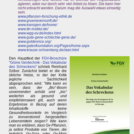
agieren, wäre nur durch sehr viel Arbeit zu lösen. Die kann hier
nicht erbracht werden. Darum mag die Auswahl etwas einseitig
sein.
www.pflanzen-forschung-ethik.de
www.gruenevernunft.de/
www.transgen.de/home/
www.ttn-institut.de/
www.wgg-ev.de/index.html
www.gute-gene-schlechte-gene.de/
www.goldenrice.org/
www.gatesfoundation.org/Pages/home.aspx
www.krause-schoenberg.de/start.html
Den Haupttext der
FGV-Broschüre
"Grüne Gentechnik - Das Vokabular
des Schreckens"
schrieb Reinhard
Szibor. Zunächst bietet er die die
übliche Hetze, in der der Kritik
jegliche Sachlichkeit
abgesprochen wird: "
Wie kann es
sein, dass der „Bio“-Boom
unvermindert anhält und „bio“
weiterhin als gesund und
empfehlenswert gilt, auch wenn
Ergebnisse in Bezug auf deren
Inhaltsstoffe keine
Gesundheitsvorteile im Vergleich
zu konventionell hergestellten
Lebensmitteln zeigen? Wie kann
man es erklären, dass Gv-Pflanzen,
ja selbst Produkte von Tieren, die
lediglich Gv-Soja oder Gv-Mais