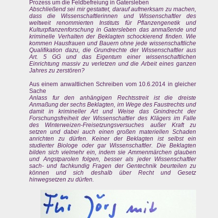
Prozess um die Feldbefreiung in Gatersleben
Abschließend sei mir gestattet, darauf aufmerksam zu machen,
dass die Wissenschaftlerinnen und Wissenschaftler des
weltweit renommierten Instituts für Pflanzengenetik und
Kulturpflanzenforschung in Gatersleben das anmaßende und
kriminelle Verhalten der Beklagten schockierend finden. Wie
kommen Hausfrauen und Bauern ohne jede wissenschaftliche
Qualifikation dazu, die Grundrechte der Wissenschaftler aus
Art. 5 GG und das Eigentum einer wissenschaftlichen
Einrichtung massiv zu verletzen und die Arbeit eines ganzen
Jahres zu zerstören?
Aus einem anwaltlichen Schreiben vom 10.6.2014 in gleicher
Sache
Anlass fur den anhängigen Rechtsstreit ist die dreiste
Anmaßung der sechs Beklagten, irn Wege des Faustrechts und
damit in krimineller Art und Weise das Gnindrecht der
Forschungsfreiheit der Wissenschaftler des Klägers im Falle
des Winterweizen-Freisetzungsversuches außer Kraft zu
setzen und dabei auch einen großen materiellen Schaden
anrichten zu dürfen. Keiner der Beklagten ist selbst ein
studierter Biologe oder gar Wissenschaftler. Die Beklagten
bilden sich vielmehr ein, indem sie Ammenmärchen glauben
und Angstparolen folgen, besser als jeder Wissenschaftler
sach- und fachkundig Fragen der Gentechnik beurteilen zu
können und sich deshalb über Recht und Gesetz
hinwegsetzen zu dürfen.