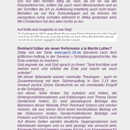
uns nur den rechten Weg ab. Nun, da ich für Sie der
Klassenfeind bin, sollten Sie auch mein Memorandum und an
der Schriften die ich zu Aufklärung empfehle auch nicht lesen.
Behalten sie nur Ihre Scheuklappen auf, da können Sie
wenigstens ruhig schlafen während in Afrika gestorben wird.
Mit Christentum hat das aber nichts zu tun.
Auf Kritik dort reagierte er wie folgt:
Reinhard Szibor als neuer Reformator a la Martin Luther?
Zitate von der Seite
www.gen1-28.de
(benannt nach dem
göttlichen Auftrag in der Genesis = Schöpfungsgeschichte, die
Erde untertan zu machen)
Gott segnete sie, und Gott sprach zu ihnen: "Seid fruchtbar und
mehret euch und erfüllet die Erde und macht sie euch
untertan“.
Mit dieser Bibelstelle weisen namhafte Theologen - auch im
Zusammenhang mit dem Gärtnerauftrag in Gen 2.15 den
Vorwurf zurück, Grüne Gentechnik sei ein unerlaubter Eingriff
in die Schöpfung. ...
Auf dieser Seite finden Sie Aufsätze und Artikel, die
Hintergrundinformationen und Erklärungen zum Thema Grüne
Gentechnik liefern. Es sind überwiegend Beiträge des
Betreibers dieser Website (Prof. Reinhard Szibor) und solcher
Autoren, die aus seiner Sicht einen konstruktiven Beitrag um
die Diskussion leisten. Gentechnikkritische Beiträge von
Parteien und NGOs sind hier nicht vorgesehen. ...
Auf diesen Seiten werden deutliche Gegenpositionen zum
Mainstream bezogen und es wird gezeigt, wie versucht wird,
führende Persönlichkeiten unserer Kirche zum Engagement für