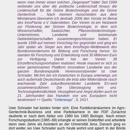
wenn man immer einen solchen „Gegenpart" hätte! Seit 1999
verbindet uns über die politische Leidenschaft hinaus die
Leidenschaft für die Grüne Biotechnologie und die Grüne
Gentechnik. ... Nach meinem Ausscheiden aus dem
Ministeramt übernahm ich deshalb 2006 den Vorsitz im Beirat
des InnoPlanta e.V. Gatersleben. Der Verein ist ein Netzwerk
zur Förderung der Grünen Biotechnologie, in dem sich
Wissenschaftler, Saatzüchter, Pflanzenbiotechnologie-
Unternehmen, Landwirte und kommunale
Gebietskörperschaften zusammengeschlossen haben. Er
wurde 1999 auf meinen Vorschlag hin gegründet und ging ein
Jahr später als Sieger aus dem InnoRegio-Wettbewerb des
Bundesministeriums für Bildung und Forschung hervor. So
standen für Forschung und Entwicklung rund 30 Millionen Euro
zur Verfügung. Damit hat der Verein 38
Einzelforschungsvorhaben realisiert. Heute mausert er sich zu
einer gemeinsamen Plattform innovativer Landwirte aus der
ganzen Bundesrepublik. Vereinsvorsitzender ist Uwe
Schrader. Mit ihm bin ich inzwischen in Europa unterwegs, um
auch außerhalb Deutschlands die trotz aller Widerstände rasch
wachsende Zahl zukunftsorientierter Landwirte EU-weit
zusammenzuführen. Die Überzeugung eint uns:
Technologiefeindlichkeit, Verzagtheit und Angst dürfen auch im
21. Jahrhundert das Handeln von uns Europäern nicht
bestimmen!
++ Quelle:
"Unterwegs"
, S. 243 f.
Uwe Schrader hat beides hinter sich: Eine Funktionärskarriere im Agro-
Gentechnik-Business und eine Parteikarriere in der FDP. Zunächst
studierte er nach dem Abitur von 1980 bis 1985 Biologie. Nach einem
Forschungsstudium (1985–88) erlangte er seinen Doktortitel und arbeitete
dann zwei Jahre als Assistent an der Universität Jena. Danach ging es
dort weiter, wo Uwe Schrader auch heute wohnt und agiert: In der Börde