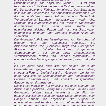
Buchempfehlung: „Die Angst der Woche“ ... Es ist ganz
besonders auch für Pastorinnen und Pastoren zu empfehlen,
die Dankgebete und Fürbitten formulieren. Das Buch zeigt,
dass sich die Schlagzeilen, die Lebensmittelkatastrophen, wie
die vermeintlichen Dioxin-, Nitrofen – und Gentechnik-
"Verunreinigungs"-Skandale thematisieren, wohl eher
Skandale des Journalismus und der Politik in Deutschland
dokumentieren. Dort kann man weder mit
naturwissenschaftlichen Fakten und noch mit Grenzwerten
angemessen umgehen und verbreitet unnötig Angst und
Schrecken. ...
Die Antigentechnik-Szene ist weitgehend von Menschen mit
blindem Hass und Irrationalität durchsetzt. Für
Aktionsbündnisse wie „Gendreck weg“ und Greenpeace-
Aktivisten sind kriminelle Handlungen (sogenannten
„Feldbefreiungen“), bei denen durch Ökovandalismus
Versuchsflächen zerstört und Schäden (Steuermittel) in
erschreckendem Umfang angerichtet werden, gang und gäbe
...
Ins Bild passt auch, dass sich seit einiger Zeit in die
Protestaktionen gegen die wissenschaftliche Veranstaltung
Innoplanta-Forum, ökofaschistische Gruppen einmischen,
ohne dass sich die Mitdemonstranten aus demokratischen
Parteien (BündnisGrüne) und christlich ausgerichteten
Gruppen davon distanzieren. ...
Diese Links verweisen auf Websites, die nach Meinung des
Autors einen positiven Beitrag zur Diskussion um die Grüne
Gentechnik leisten. Nicht verlinkt ist die Flut von
gentechnikkritischen Seiten der NGOs. Diese dominieren beim
Googlen ohnehin die Ergebnisse. Die Aufgabe zu
unterscheiden, welche davon ernstzunehmende Argumente
hervorbringen und welche nur im Dienste der Angstindustrie