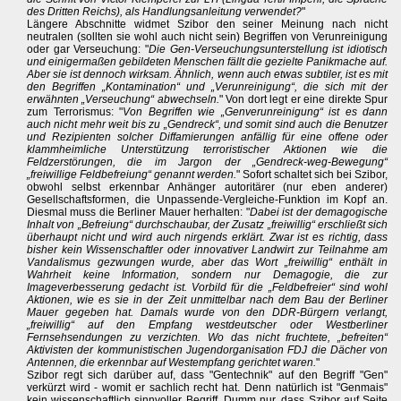
des Dritten Reichs), als Handlungsanleitung verwendet?
"
Längere Abschnitte widmet Szibor den seiner Meinung nach nicht
neutralen (sollten sie wohl auch nicht sein) Begriffen von Verunreinigung
oder gar Verseuchung: "
Die Gen-Verseuchungsunterstellung ist idiotisch
und einigermaßen gebildeten Menschen fällt die gezielte Panikmache auf.
Aber sie ist dennoch wirksam. Ähnlich, wenn auch etwas subtiler, ist es mit
den Begriffen „Kontamination“ und „Verunreinigung“, die sich mit der
erwähnten „Verseuchung“ abwechseln.
" Von dort legt er eine direkte Spur
zum Terrorismus: "
Von Begriffen wie „Genverunreinigung“ ist es dann
auch nicht mehr weit bis zu „Gendreck“, und somit sind auch die Benutzer
und Rezipienten solcher Diffamierungen anfällig für eine offene oder
klammheimliche Unterstützung terroristischer Aktionen wie die
Feldzerstörungen, die im Jargon der „Gendreck-weg-Bewegung“
„freiwillige Feldbefreiung“ genannt werden.
" Sofort schaltet sich bei Szibor,
obwohl selbst erkennbar Anhänger autoritärer (nur eben anderer)
Gesellschaftsformen, die Unpassende-Vergleiche-Funktion im Kopf an.
Diesmal muss die Berliner Mauer herhalten: "
Dabei ist der demagogische
Inhalt von „Befreiung“ durchschaubar, der Zusatz „freiwillig“ erschließt sich
überhaupt nicht und wird auch nirgends erklärt. Zwar ist es richtig, dass
bisher kein Wissenschaftler oder innovativer Landwirt zur Teilnahme am
Vandalismus gezwungen wurde, aber das Wort „freiwillig“ enthält in
Wahrheit keine Information, sondern nur Demagogie, die zur
Imageverbesserung gedacht ist. Vorbild für die „Feldbefreier“ sind wohl
Aktionen, wie es sie in der Zeit unmittelbar nach dem Bau der Berliner
Mauer gegeben hat. Damals wurde von den DDR-Bürgern verlangt,
„freiwillig“ auf den Empfang westdeutscher oder Westberliner
Fernsehsendungen zu verzichten. Wo das nicht fruchtete, „befreiten“
Aktivisten der kommunistischen Jugendorganisation FDJ die Dächer von
Antennen, die erkennbar auf Westempfang gerichtet waren.
"
Szibor regt sich darüber auf, dass "Gentechnik" auf den Begriff "Gen"
verkürzt wird - womit er sachlich recht hat. Denn natürlich ist "Genmais"
kein wissenschaftlich sinnvoller Begriff. Dumm nur, dass Szibor auf Seite