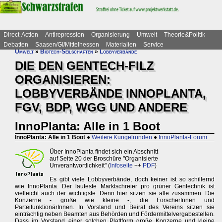
Direct-Action
Antirepression
Organisierung
Umwelt
Theorie&Politik
Debatten
Saasen/GI/Mittelhessen
Materialien
Service
Umwelt
»
Biotech-Seilschaften
»
Lobbyverbände
DIE DEN GENTECH-FILZ
ORGANISIEREN:
LOBBYVERBÄNDE INNOPLANTA,
FGV, BDP, WGG UND ANDERE
InnoPlanta: Alle in 1 Boot
InnoPlanta: Alle in 1 Boot
●
Weitere Kungelrunden
●
InnoPlanta-Forum
Über InnoPlanta findet sich ein Abschnitt
auf Seite 20 der Broschüre "Organisierte
Unverantwortlichkeit" (
Infoseite
++
PDF
)
Es gibt viele Lobbyverbände, doch keiner ist so schillernd
wie InnoPlanta. Der lauteste Marktschreier pro grüner Gentechnik ist
vielleicht auch der wichtigste. Denn hier sitzen sie alle zusammen: Die
Konzerne - große wie kleine -, die ForscherInnen und
ParteifunktionärInnen. In Vorstand und Beirat des Vereins sitzen sie
einträchtig neben Beamten aus Behörden und Fördermittelvergabestellen.
Dass im Vorstand einer solchen Plattform große Konzerne und kleine