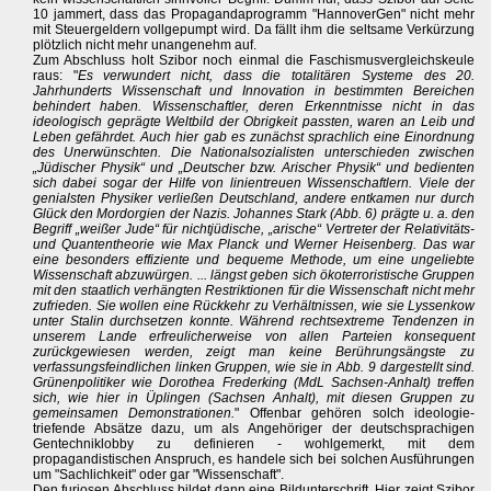
10 jammert, dass das Propagandaprogramm "HannoverGen" nicht mehr
mit Steuergeldern vollgepumpt wird. Da fällt ihm die seltsame Verkürzung
plötzlich nicht mehr unangenehm auf.
Zum Abschluss holt Szibor noch einmal die Faschismusvergleichskeule
raus: "
Es verwundert nicht, dass die totalitären Systeme des 20.
Jahrhunderts Wissenschaft und Innovation in bestimmten Bereichen
behindert haben. Wissenschaftler, deren Erkenntnisse nicht in das
ideologisch geprägte Weltbild der Obrigkeit passten, waren an Leib und
Leben gefährdet. Auch hier gab es zunächst sprachlich eine Einordnung
des Unerwünschten. Die Nationalsozialisten unterschieden zwischen
„Jüdischer Physik“ und „Deutscher bzw. Arischer Physik“ und bedienten
sich dabei sogar der Hilfe von linientreuen Wissenschaftlern. Viele der
genialsten Physiker verließen Deutschland, andere entkamen nur durch
Glück den Mordorgien der Nazis. Johannes Stark (Abb. 6) prägte u. a. den
Begriff „weißer Jude“ für nichtjüdische, „arische“ Vertreter der Relativitäts-
und Quantentheorie wie Max Planck und Werner Heisenberg. Das war
eine besonders effiziente und bequeme Methode, um eine ungeliebte
Wissenschaft abzuwürgen. ... längst geben sich ökoterroristische Gruppen
mit den staatlich verhängten Restriktionen für die Wissenschaft nicht mehr
zufrieden. Sie wollen eine Rückkehr zu Verhältnissen, wie sie Lyssenkow
unter Stalin durchsetzen konnte. Während rechtsextreme Tendenzen in
unserem Lande erfreulicherweise von allen Parteien konsequent
zurückgewiesen werden, zeigt man keine Berührungsängste zu
verfassungsfeindlichen linken Gruppen, wie sie in Abb. 9 dargestellt sind.
Grünenpolitiker wie Dorothea Frederking (MdL Sachsen-Anhalt) treffen
sich, wie hier in Üplingen (Sachsen Anhalt), mit diesen Gruppen zu
gemeinsamen Demonstrationen.
" Offenbar gehören solch ideologie-
triefende Absätze dazu, um als Angehöriger der deutschsprachigen
Gentechniklobby zu definieren - wohlgemerkt, mit dem
propagandistischen Anspruch, es handele sich bei solchen Ausführungen
um "Sachlichkeit" oder gar "Wissenschaft".
Den furiosen Abschluss bildet dann eine Bildunterschrift. Hier zeigt Szibor