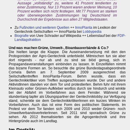
Aussage „vollständig“ zu, weitere 41 Prozent tendierten zu
einer Zustimmung. Nur 13 Prozent waren anderer Meinung, 10
Prozent wollten sich nicht festlegen. Mit 77 Prozent an starken
oder überwiegenden Zustimmungen lag Deutschland im
Durchschnitt der Ergebnisse aus allen 27 Mitgliedstaaten.
Zu
Fußnoten und weiteren Quellen
++
InnoPlanta
im Lexikon der
Gentechnik-Seilschaften ++ InnoPlanta bei
Lobbypedia
Biografie
von Uwe Schrader auf Wikipedia ++ Lebenslauf bei der
FDP-
Landtagsfraktion
Und was machen Grüne, Umwelt-, Bioanbauverbände & Co.?
Die hielten lange die Klappe. Die Auseinandersetzung mit den den
Protogonisten der Agro-Gentechnik unterbleibt. Mitmischen tun sie aber
dort nirgends - nur ab und zu sind sie blöd genug, sich in
Propagandaveranstaltungen einbinden zu lassen. In Einzelfällen nimmt
das bizarre Formen an. So besuchte die grüne Bundestagsabgeordnete
Cornela Behm am 7. September 2009 ausgerechnet das
Seilschaftentreffen InnoPlanta-Forum. Behm wusste, dass ein
Gentechnikkritiker vom Treffen ausgeschlossen wurde. Der und andere
AktivistInnen standen vor dem Tor und protestierten. Behm fuhr mit ihrem
Kleinauto voller Grünen-Aufkleber wortlos durch sie hindurch und winkte
bei der Abfahrt im Vorbeifahren aus dem Fenster. Während sie
stundenlang tapfer als Übungspartner der Gentechniklobby zur Verfügung
stand, schenkte sie dem GentechnikkritikerInnen ein kurzes Winken im
Vorbeifahren. Auch das ist eine Form des politischen Statements. Im
Protest vor dem Tor fanden sich 2009 und 2010 weder Grünen- noch
UmweltverbandsvertreterInnen. Seit 2011 sind sporadisch Grüne zu
sehen. Ab 2012 thematisierten sie die Agrogentechnik und ihre
Hintergründe auch im Landtag.