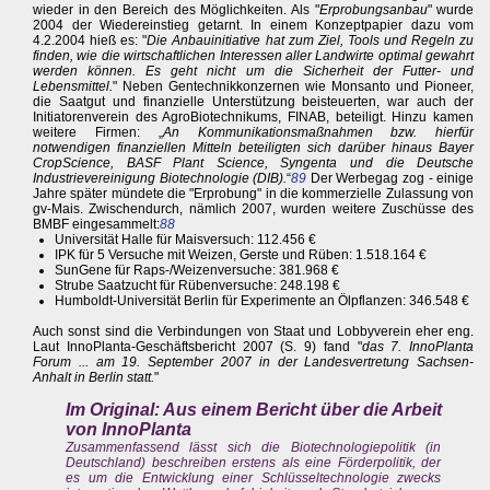
wieder in den Bereich des Möglichkeiten. Als "
Erprobungsanbau
" wurde
2004 der Wiedereinstieg getarnt. In einem Konzeptpapier dazu vom
4.2.2004 hieß es: "
Die Anbauinitiative hat zum Ziel, Tools und Regeln zu
finden, wie die wirtschaftlichen Interessen aller Landwirte optimal gewahrt
werden können. Es geht nicht um die Sicherheit der Futter- und
Lebensmittel.
" Neben Gentechnikkonzernen wie Monsanto und Pioneer,
die Saatgut und finanzielle Unterstützung beisteuerten, war auch der
Initiatorenverein des AgroBiotechnikums, FINAB, beteiligt. Hinzu kamen
weitere Firmen: „
An Kommunikationsmaßnahmen bzw. hierfür
notwendigen finanziellen Mitteln beteiligten sich darüber hinaus Bayer
CropScience, BASF Plant Science, Syngenta und die Deutsche
Industrievereinigung Biotechnologie (DIB).
“
89
Der Werbegag zog - einige
Jahre später mündete die "Erprobung" in die kommerzielle Zulassung von
gv-Mais. Zwischendurch, nämlich 2007, wurden weitere Zuschüsse des
BMBF eingesammelt:
88
Universität Halle für Maisversuch: 112.456 €
IPK für 5 Versuche mit Weizen, Gerste und Rüben: 1.518.164 €
SunGene für Raps-/Weizenversuche: 381.968 €
Strube Saatzucht für Rübenversuche: 248.198 €
Humboldt-Universität Berlin für Experimente an Ölpflanzen: 346.548 €
Auch sonst sind die Verbindungen von Staat und Lobbyverein eher eng.
Laut InnoPlanta-Geschäftsbericht 2007 (S. 9) fand "
das 7. InnoPlanta
Forum ... am 19. September 2007 in der Landesvertretung Sachsen-
Anhalt in Berlin statt.
"
Im Original: Aus einem Bericht über die Arbeit
von InnoPlanta
Zusammenfassend lässt sich die Biotechnologiepolitik (in
Deutschland) beschreiben erstens als eine Förderpolitik, der
es um die Entwicklung einer Schlüsseltechnologie zwecks