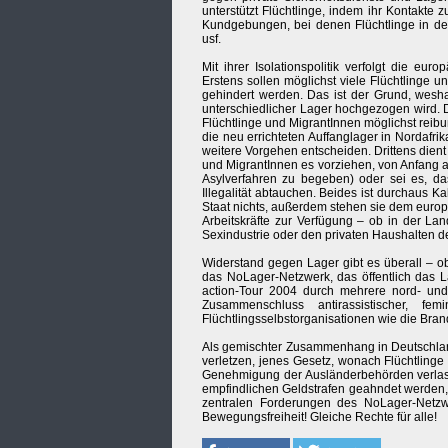
unterstützt Flüchtlinge, indem ihr Kontakte 
Kundgebungen, bei denen Flüchtlinge in der
usf.
Mit ihrer Isolationspolitik verfolgt die eu
Erstens sollen möglichst viele Flüchtlinge 
gehindert werden. Das ist der Grund, wesh
unterschiedlicher Lager hochgezogen wird. D
Flüchtlinge und MigrantInnen möglichst reibu
die neu errichteten Auffanglager in Nordaf
weitere Vorgehen entscheiden. Drittens dient 
und MigrantInnen es vorziehen, von Anfang an 
Asylverfahren zu begeben) oder sei es, das
Illegalität abtauchen. Beides ist durchaus 
Staat nichts, außerdem stehen sie dem europäi
Arbeitskräfte zur Verfügung – ob in der La
Sexindustrie oder den privaten Haushalten de
Widerstand gegen Lager gibt es überall – ob
das NoLager-Netzwerk, das öffentlich das La
action-Tour 2004 durch mehrere nord- und
Zusammenschluss antirassistischer, fe
Flüchtlingsselbstorganisationen wie die Bran
Als gemischter Zusammenhang in Deutschland 
verletzen, jenes Gesetz, wonach Flüchtlinge 
Genehmigung der Ausländerbehörden verlasse
empfindlichen Geldstrafen geahndet werden,
zentralen Forderungen des NoLager-Netzwe
Bewegungsfreiheit! Gleiche Rechte für alle!