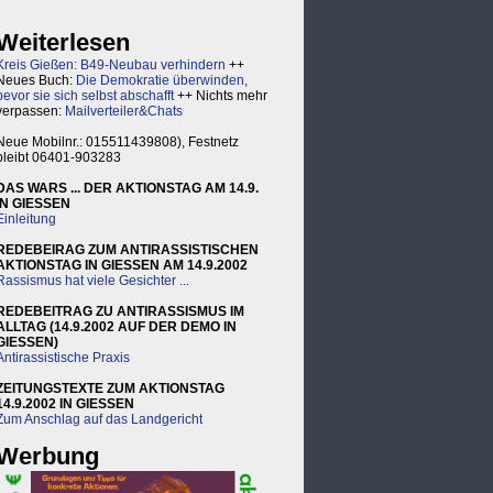
Weiterlesen
Kreis Gießen: B49-Neubau verhindern
++
Neues Buch:
Die Demokratie überwinden,
bevor sie sich selbst abschafft
++ Nichts mehr
verpassen:
Mailverteiler&Chats
Neue Mobilnr.: 015511439808), Festnetz
bleibt 06401-903283
DAS WARS ... DER AKTIONSTAG AM 14.9.
IN GIESSEN
Einleitung
REDEBEIRAG ZUM ANTIRASSISTISCHEN
AKTIONSTAG IN GIESSEN AM 14.9.2002
Rassismus hat viele Gesichter ...
REDEBEITRAG ZU ANTIRASSISMUS IM
ALLTAG (14.9.2002 AUF DER DEMO IN
GIESSEN)
Antirassistische Praxis
ZEITUNGSTEXTE ZUM AKTIONSTAG
14.9.2002 IN GIESSEN
Zum Anschlag auf das Landgericht
Werbung