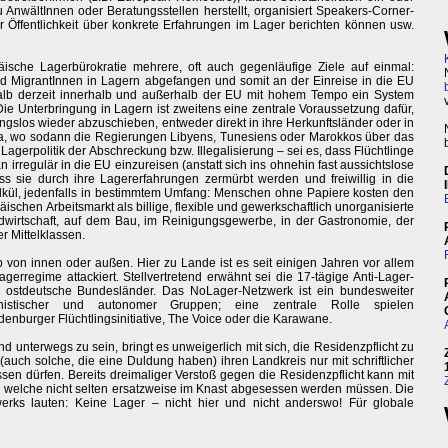
zu AnwältInnen oder Beratungsstellen herstellt, organisiert Speakers-Corner-
 Öffentlichkeit über konkrete Erfahrungen im Lager berichten können usw.
ropäische Lagerbürokratie mehrere, oft auch gegenläufige Ziele auf einmal:
und MigrantInnen in Lagern abgefangen und somit an der Einreise in die EU
alb derzeit innerhalb und außerhalb der EU mit hohem Tempo ein System
ie Unterbringung in Lagern ist zweitens eine zentrale Voraussetzung dafür,
ngslos wieder abzuschieben, entweder direkt in ihre Herkunftsländer oder in
rika, wo sodann die Regierungen Libyens, Tunesiens oder Marokkos über das
Lagerpolitik der Abschreckung bzw. Illegalisierung – sei es, dass Flüchtlinge
irregulär in die EU einzureisen (anstatt sich ins ohnehin fast aussichtslose
s sie durch ihre Lagererfahrungen zermürbt werden und freiwillig in die
Kalkül, jedenfalls in bestimmtem Umfang: Menschen ohne Papiere kosten den
schen Arbeitsmarkt als billige, flexible und gewerkschaftlich unorganisierte
ndwirtschaft, auf dem Bau, im Reinigungsgewerbe, in der Gastronomie, der
r Mittelklassen.
 von innen oder außen. Hier zu Lande ist es seit einigen Jahren vor allem
gerregime attackiert. Stellvertretend erwähnt sei die 17-tägige Anti-Lager-
 ostdeutsche Bundesländer. Das NoLager-Netzwerk ist ein bundesweiter
ministischer und autonomer Gruppen; eine zentrale Rolle spielen
denburger Flüchtlingsinitiative, The Voice oder die Karawane.
unterwegs zu sein, bringt es unweigerlich mit sich, die Residenzpflicht zu
(auch solche, die eine Duldung haben) ihren Landkreis nur mit schriftlicher
n dürfen. Bereits dreimaliger Verstoß gegen die Residenzpflicht kann mit
 welche nicht selten ersatzweise im Knast abgesessen werden müssen. Die
rks lauten: Keine Lager – nicht hier und nicht anderswo! Für globale