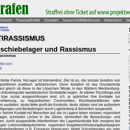
Umwelt
Theorie&Politik
Debatten
Saasen/GI/Mittelhessen
Materialien
Se
sismus
tionen
TIRASSISMUS
schiebelager und Rassismus
Rassismus
fen ein!
ag
loße Parole. NoLager ist Intervention: Ziel ist es, die soziale Isolation von
grantInnen praktisch aufzubrechen. Denn Isolation ist das Grundprinzip
anz gleich ob diese in der Libyschen Wüste, in den Wäldern Mecklenburg-
ndustriegürtel westdeutscher Großstädte liegen. Je stärker Flüchtlinge und
t bzw. sozial ausgeschlossen sind, d.h. je spärlicher ihre Kontakte zur
völkerung, zu migrantischen Communities, RechtsanwältInnen oder
nen ausfallen, desto tiefer greift die Kontrolle, desto stärker sind sie außerdem
igungen und Bestrafungen durch Lagerleitung & Behörden ausgesetzt.
o: Nehmt Kontakt mit Menschen auf, die in Lagern leben müssen, organisiert
Lager, schneidet Löcher in die Zäune, demontiert die Bewachungs- und
gen, sucht ausgewählte ArbeiterInnen der Lagerbürokratie früh morgens bei
gegen Lebensmittelgutscheine, organisiert Imagebeschmutzungskampagnen
betreiberfirmen (z.B. European Homecare), fädelt Schutzheiraten ein oder