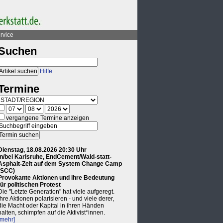
rvice
Suchen
Hilfe
Termine
vergangene Termine anzeigen
Dienstag, 18.08.2026 20:30 Uhr
in/bei Karlsruhe, EndCement/Wald-statt-
Asphalt-Zelt auf dem System Change Camp
(SCC)
Provokante Aktionen und ihre Bedeutung
für politischen Protest
Die "Letzte Generation" hat viele aufgeregt.
Ihre Aktionen polarisieren - und viele derer,
die Macht oder Kapital in ihren Händen
halten, schimpfen auf die Aktivist*innen.
[mehr]