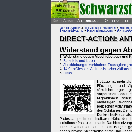
Direct-Action
Antirepression
Organisierung
Direct-Action
»
Thematische Aktionen
»
Antiras
Theorie&Politik
»
Rechte Ideologien
»
Antira-Ak
DIRECT-ACTION: AN
Widerstand gegen Ab
1.
Widerstand gegen Abschiebelager und 
2.
Beispiele und Ideen
3.
Abschiebungen verhindern: Passagiere grei
4.
14.9. in Giessen: Antirassistischer Aktionst
5.
Links
NoLager ist mehr als b
Flüchtlingen und Mi
sämtlicher Lager – g
Vorpommerns oder im I
MigrantInnen isolier
ansässigen Wohnbe
politischen AktivistIn
den Schikanen, Demüt
Konkret heißt das als
Protestcamps in unmittelbarer Nähe der 
Isolationsinfrastruktur, macht Dachbesetzun
ihren Privathäusern auf, tauscht Bargeld 
gegen private Sicherheitsdienste und Lager