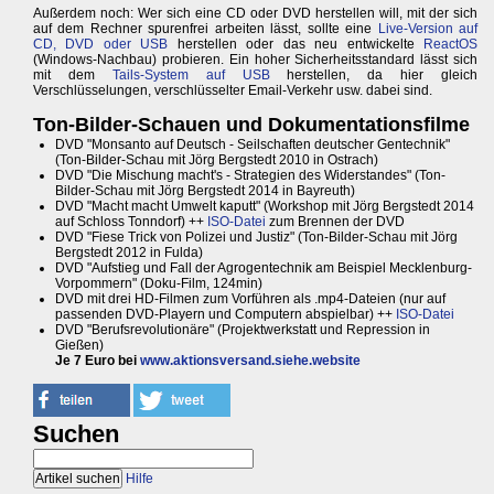
Außerdem noch: Wer sich eine CD oder DVD herstellen will, mit der sich
auf dem Rechner spurenfrei arbeiten lässt, sollte eine
Live-Version auf
CD, DVD oder USB
herstellen oder das neu entwickelte
ReactOS
(Windows-Nachbau) probieren. Ein hoher Sicherheitsstandard lässt sich
mit dem
Tails-System auf USB
herstellen, da hier gleich
Verschlüsselungen, verschlüsselter Email-Verkehr usw. dabei sind.
Ton-Bilder-Schauen und Dokumentationsfilme
DVD "Monsanto auf Deutsch - Seilschaften deutscher Gentechnik"
(Ton-Bilder-Schau mit Jörg Bergstedt 2010 in Ostrach)
DVD "Die Mischung macht's - Strategien des Widerstandes" (Ton-
Bilder-Schau mit Jörg Bergstedt 2014 in Bayreuth)
DVD "Macht macht Umwelt kaputt" (Workshop mit Jörg Bergstedt 2014
auf Schloss Tonndorf) ++
ISO-Datei
zum Brennen der DVD
DVD "Fiese Trick von Polizei und Justiz" (Ton-Bilder-Schau mit Jörg
Bergstedt 2012 in Fulda)
DVD "Aufstieg und Fall der Agrogentechnik am Beispiel Mecklenburg-
Vorpommern" (Doku-Film, 124min)
DVD mit drei HD-Filmen zum Vorführen als .mp4-Dateien (nur auf
passenden DVD-Playern und Computern abspielbar) ++
ISO-Datei
DVD "Berufsrevolutionäre" (Projektwerkstatt und Repression in
Gießen)
Je 7 Euro bei
www.aktionsversand.siehe.website
Suchen
Hilfe