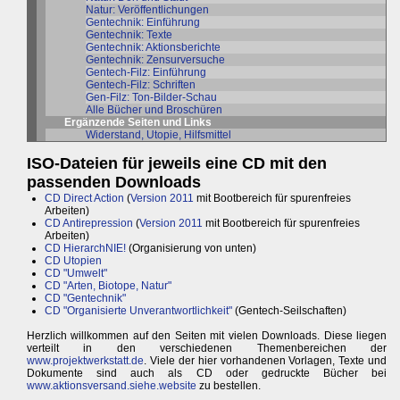
Natur: Veröffentlichungen
Gentechnik: Einführung
Gentechnik: Texte
Gentechnik: Aktionsberichte
Gentechnik: Zensurversuche
Gentech-Filz: Einführung
Gentech-Filz: Schriften
Gen-Filz: Ton-Bilder-Schau
Alle Bücher und Broschüren
Ergänzende Seiten und Links
Widerstand, Utopie, Hilfsmittel
ISO-Dateien für jeweils eine CD mit den
passenden Downloads
CD Direct Action
(
Version 2011
mit Bootbereich für spurenfreies
Arbeiten)
CD Antirepression
(
Version 2011
mit Bootbereich für spurenfreies
Arbeiten)
CD HierarchNIE!
(Organisierung von unten)
CD Utopien
CD "Umwelt"
CD "Arten, Biotope, Natur"
CD "Gentechnik"
CD "Organisierte Unverantwortlichkeit"
(Gentech-Seilschaften)
Herzlich willkommen auf den Seiten mit vielen Downloads. Diese liegen
verteilt in den verschiedenen Themenbereichen der
www.projektwerkstatt.de
. Viele der hier vorhandenen Vorlagen, Texte und
Dokumente sind auch als CD oder gedruckte Bücher bei
www.aktionsversand.siehe.website
zu bestellen.