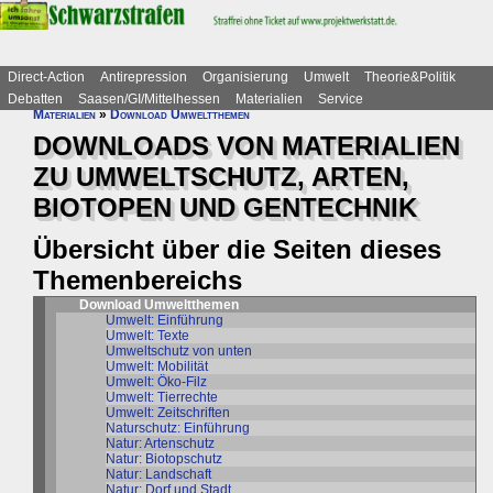
Direct-Action
Antirepression
Organisierung
Umwelt
Theorie&Politik
Debatten
Saasen/GI/Mittelhessen
Materialien
Service
Materialien
»
Download Umweltthemen
DOWNLOADS VON MATERIALIEN
ZU UMWELTSCHUTZ, ARTEN,
BIOTOPEN UND GENTECHNIK
Übersicht über die Seiten dieses
Themenbereichs
Download Umweltthemen
Umwelt: Einführung
Umwelt: Texte
Umweltschutz von unten
Umwelt: Mobilität
Umwelt: Öko-Filz
Umwelt: Tierrechte
Umwelt: Zeitschriften
Naturschutz: Einführung
Natur: Artenschutz
Natur: Biotopschutz
Natur: Landschaft
Natur: Dorf und Stadt