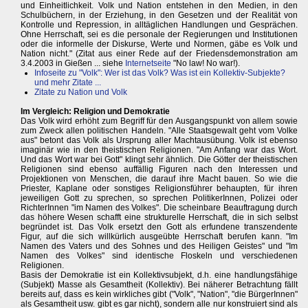
und Einheitlichkeit. Volk und Nation entstehen in den Medien, in den
Schulbüchern, in der Erziehung, in den Gesetzen und der Realität von
Kontrolle und Repression, in alltäglichen Handlungen und Gesprächen.
Ohne Herrschaft, sei es die personale der Regierungen und Institutionen
oder die informelle der Diskurse, Werte und Normen, gäbe es Volk und
Nation nicht." (Zitat aus einer Rede auf der Friedensdemonstration am
3.4.2003 in Gießen ... siehe
Internetseite
"No law! No war!).
Infoseite zu "Volk": Wer ist das Volk? Was ist ein Kollektiv-Subjekte?
und mehr Zitate ...
Zitate zu Nation und Volk
Im Vergleich: Religion und Demokratie
Das Volk wird erhöht zum Begriff für den Ausgangspunkt von allem sowie
zum Zweck allen politischen Handeln. "Alle Staatsgewalt geht vom Volke
aus" betont das Volk als Ursprung aller Machtausübung. Volk ist ebenso
imaginär wie in den theistischen Religionen. "Am Anfang war das Wort.
Und das Wort war bei Gott" klingt sehr ähnlich. Die Götter der theistischen
Religionen sind ebenso auffällig Figuren nach den Interessen und
Projektionen von Menschen, die darauf ihre Macht bauen. So wie die
Priester, Kaplane oder sonstiges Religionsführer behaupten, für ihren
jeweiligen Gott zu sprechen, so sprechen PolitikerInnen, Polizei oder
RichterInnen "im Namen des Volkes". Die scheinbare Beauftragung durch
das höhere Wesen schafft eine strukturelle Herrschaft, die in sich selbst
begründet ist. Das Volk ersetzt den Gott als erfundene transzendente
Figur, auf die sich willkürlich ausgeübte Herrschaft berufen kann. "Im
Namen des Vaters und des Sohnes und des Heiligen Geistes" und "Im
Namen des Volkes" sind identische Floskeln und verschiedenen
Religionen.
Basis der Demokratie ist ein Kollektivsubjekt, d.h. eine handlungsfähige
(Subjekt) Masse als Gesamtheit (Kollektiv). Bei näherer Betrachtung fällt
bereits auf, dass es kein wirkliches gibt ("Volk", "Nation", "die BürgerInnen"
als Gesamtheit usw. gibt es gar nicht), sondern alle nur konstruiert sind als