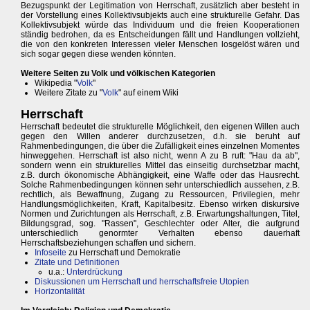
Bezugspunkt der Legitimation von Herrschaft, zusätzlich aber besteht in
der Vorstellung eines Kollektivsubjekts auch eine strukturelle Gefahr. Das
Kollektivsubjekt würde das Individuum und die freien Kooperationen
ständig bedrohen, da es Entscheidungen fällt und Handlungen vollzieht,
die von den konkreten Interessen vieler Menschen losgelöst wären und
sich sogar gegen diese wenden könnten.
Weitere Seiten zu Volk und völkischen Kategorien
Wikipedia "
Volk
"
Weitere Zitate zu "
Volk
" auf einem Wiki
Herrschaft
Herrschaft bedeutet die strukturelle Möglichkeit, den eigenen Willen auch
gegen den Willen anderer durchzusetzen, d.h. sie beruht auf
Rahmenbedingungen, die über die Zufälligkeit eines einzelnen Momentes
hinweggehen. Herrschaft ist also nicht, wenn A zu B ruft: "Hau da ab",
sondern wenn ein strukturelles Mittel das einseitig durchsetzbar macht,
z.B. durch ökonomische Abhängigkeit, eine Waffe oder das Hausrecht.
Solche Rahmenbedingungen können sehr unterschiedlich aussehen, z.B.
rechtlich, als Bewaffnung, Zugang zu Ressourcen, Privilegien, mehr
Handlungsmöglichkeiten, Kraft, Kapitalbesitz. Ebenso wirken diskursive
Normen und Zurichtungen als Herrschaft, z.B. Erwartungshaltungen, Titel,
Bildungsgrad, sog. "Rassen", Geschlechter oder Alter, die aufgrund
unterschiedlich genormter Verhalten ebenso dauerhaft
Herrschaftsbeziehungen schaffen und sichern.
Infoseite
zu Herrschaft und Demokratie
Zitate und Definitionen
u.a.:
Unterdrückung
Diskussionen um Herrschaft und herrschaftsfreie Utopien
Horizontalität