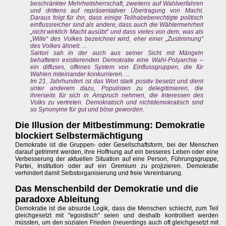
beschränkter Mehrheitsherrschaft, zweitens auf Wahlverfahren
und drittens auf repräsentativer Übertragung von Macht.
Daraus folgt für ihn, dass einige Teilhabeberechtigte politisch
einflussreicher sind als andere, dass auch die Wählermehrheit
„nicht wirklich Macht ausübt“ und dass vieles von dem, was als
„Wille“ des Volkes bezeichnet wird, eher einer „Zustimmung“
des Volkes ähnelt. ...
Sartori sah in der auch aus seiner Sicht mit Mängeln
behafteten existierenden Demokratie eine Wahl-Polyarchie –
ein diffuses, offenes System von Einflussgruppen, die für
Wahlen miteinander konkurrieren. ...
Im 21. Jahrhundert ist das Wort stark positiv besetzt und dient
unter anderem dazu, Populisten zu delegitimieren, die
ihrerseits für sich in Anspruch nehmen, die Interessen des
Volks zu vertreten. Demokratisch und nichtdemokratisch sind
so Synonyme für gut und böse geworden.
Die Illusion der Mitbestimmung: Demokratie
blockiert Selbstermächtigung
Demokratie ist die Gruppen- oder Gesellschaftsform, bei der Menschen
darauf getrimmt werden, ihre Hoffnung auf ein besseres Leben oder eine
Verbesserung der aktuellen Situation auf eine Person, Führungsgruppe,
Partei, Institution oder auf ein Gremium zu projizieren. Demokratie
verhindert damit Selbstorganisierung und freie Vereinbarung.
Das Menschenbild der Demokratie und die
paradoxe Ableitung
Demokratie ist die absurde Logik, dass die Menschen schlecht, zum Teil
gleichgesetzt mit "egoistisch" seien und deshalb kontrolliert werden
müssten, um den sozialen Frieden (neuerdings auch oft gleichgesetzt mit