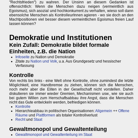
"Rechtsfrieden") zu wahren. Der Unsinn an diesem Gedanken ist
offensichtlich: Wenn die Menschen dazu neigen (vermeintlich aus
Egoismus), sich asozial und hochkonkurrent zu verhalten, wieso soll dann
ebensolche Menschen als KontrolleurInnen agieren - wo sie doch an den
Machtpositionen viel besser diesem vermeintlichen Egoismus freien Lauf
lassen können?
Demokratie und Institutionen
Kein Zufall: Demokratie bildet formale
Einheiten, z.B. die Nation
Infoseite
zu Nation und Demokratie
Zitate zu
Nation und Volk
, u.a. Aus Grundgesetz und hessischer
Verfassung
Kontrolle
Von rechts bis links - eine Welt ohne Kontrolle, ohne zumindest die letzte
Möglichkeit, eine Handbremse zu ziehen, können sich die Menschen,
noch mehr aber die Eliten in der Gesellschaft nicht vorstellen. Daher
diskutieren sie immer wieder Gremien, Mechanismen usw., wie sie auch
bei gutem Willen zum Herrschaftsabbau ihre Angst, dass die Menschen
nicht das Gute entwickeln werden, befriedigen können.
Kontrolle
Hierarchieabbau in politischen Organisationen:
Allgemein
++
Offene
Räume
und
Plattformen
als totaler Kontrollverlust
Recht
und
Staat
Gewaltmonopol und Gewaltenteilung
Gewaltmonopol und Gewaltenteilung im Staat