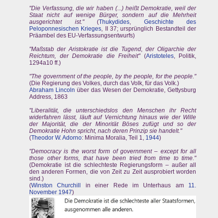
"Die Verfassung, die wir haben (...) heißt Demokratie, weil der
Staat nicht auf wenige Bürger, sondern auf die Mehrheit
ausgerichtet ist."
(
Thukydides
,
Geschichte des
Peloponnesischen Krieges
, II 37; ursprünglich Bestandteil der
Präambel des EU-Verfassungsentwurfs)
"Maßstab der Aristokratie ist die Tugend, der Oligarchie der
Reichtum, der Demokratie die Freiheit"
(
Aristoteles
, Politik,
1294a10 ff.)
"The government of the people, by the people, for the people."
(Die Regierung des Volkes, durch das Volk, für das Volk.)
Abraham Lincoln
über das Wesen der Demokratie, Gettysburg
Address, 1863
"Liberalität, die unterschiedslos den Menschen ihr Recht
widerfahren lässt, läuft auf Vernichtung hinaus wie der Wille
der Majorität, die der Minorität Böses zufügt und so der
Demokratie Hohn spricht, nach deren Prinzip sie handelt."
(
Theodor W. Adorno
: Minima Moralia, Teil 1,
1944
)
"Democracy is the worst form of government – except for all
those other forms, that have been tried from time to time."
(Demokratie ist die schlechteste Regierungsform – außer all
den anderen Formen, die von Zeit zu Zeit ausprobiert worden
sind.)
(
Winston Churchill
in einer Rede im Unterhaus am
11.
November
1947
)