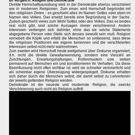
Im Vergleich: Religion und Demokratie
Direkte Herrschaftsausübung wird in der Demokratie ebenso verschleiert
wie in modernen Religionen. Zum einen wird Herrschaft begründet mit
den religiösen Zielen - es geschieht alles im Namen Gottes oder eben im
Namen des Volkes. Das ersetzt bereits eine Begründung in der Sache.
Zudem geschieht vieles zum Wohl Gottes oder des Volkes. Das es beides
real nicht gibt, sind solche Aussagen immer verschleiernd. Andere
Interessen verbergen sich dahinter, ohne das sie solche Statements
abgegebene Person oder Stelle sich dessen bewußt sein muß. Religion
vernebelt die Köpfe und erfaßt die Menschen so umfassend, dass diese
die religiösen Positionen wie eigene benennen und die verschleierten
Interessen selbst nicht mehr wahrnehmen.
Zum zweiten wird Herrschaft heute weitgehend über Diskurse organisiert,
d.h. nicht die direkte Gewaltanwendung, sondern eine Vielzahl an
Zurichtungen, Erwartungshaltungen, Rollenmustern usw. wirken
permanent auf Menschen ein und konditionieren ihr Verhalten. Da diese
Beeinflussung nicht offen sichtbar ist, wird sie schneller verinnerlicht und
als scheinbar eigene Überzeugung widergespiegelt. Diskurse erhalten
sich daher durch die Menschen selbst, die damit selbst zu LehrerInnen
der jeweils geltenden Religion werden.
Demokratie ist die neueste und modernste Religion, die zwecks
Verschleierung auch nicht als Religion auftritt.