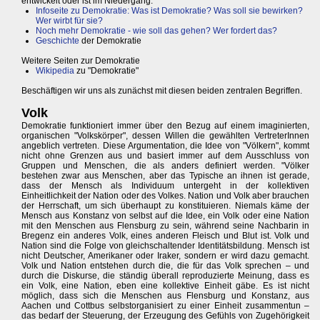
entwickelt oder ist im Niedergang.
Infoseite zu Demokratie: Was ist Demokratie? Was soll sie bewirken?
Wer wirbt für sie?
Noch mehr Demokratie - wie soll das gehen? Wer fordert das?
Geschichte
der Demokratie
Weitere Seiten zur Demokratie
Wikipedia
zu "Demokratie"
Beschäftigen wir uns als zunächst mit diesen beiden zentralen Begriffen.
Volk
Demokratie funktioniert immer über den Bezug auf einem imaginierten,
organischen "Volkskörper", dessen Willen die gewählten VertreterInnen
angeblich vertreten. Diese Argumentation, die Idee von "Völkern", kommt
nicht ohne Grenzen aus und basiert immer auf dem Ausschluss von
Gruppen und Menschen, die als anders definiert werden. "Völker
bestehen zwar aus Menschen, aber das Typische an ihnen ist gerade,
dass der Mensch als Individuum untergeht in der kollektiven
Einheitlichkeit der Nation oder des Volkes. Nation und Volk aber brauchen
der Herrschaft, um sich überhaupt zu konstituieren. Niemals käme der
Mensch aus Konstanz von selbst auf die Idee, ein Volk oder eine Nation
mit den Menschen aus Flensburg zu sein, während seine Nachbarin in
Bregenz ein anderes Volk, eines anderen Fleisch und Blut ist. Volk und
Nation sind die Folge von gleichschaltender Identitätsbildung. Mensch ist
nicht Deutscher, Amerikaner oder Iraker, sondern er wird dazu gemacht.
Volk und Nation entstehen durch die, die für das Volk sprechen – und
durch die Diskurse, die ständig überall reproduzierte Meinung, dass es
ein Volk, eine Nation, eben eine kollektive Einheit gäbe. Es ist nicht
möglich, dass sich die Menschen aus Flensburg und Konstanz, aus
Aachen und Cottbus selbstorganisiert zu einer Einheit zusammentun –
das bedarf der Steuerung, der Erzeugung des Gefühls von Zugehörigkeit