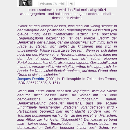
Interessanterweise wird das Zitat meist abgekürzt
wiedergegeben - und hat dann einen ganz anderen Inhalt ...
riecht nach Absicht!
"Unter all den Namen dessen, was man ein wenig schnell in
der Kategorie der 'politischen Regierungsform' klassifiziert (ich
glaube nicht, dass 'Demokratie' letztlich eine politische
Regierungsform bezeichnet), ist der ererbte Begriff der
Demokratie der einzige, der die Möglichkeit aufnimmt, sich in
Frage zu stellen, sich selbst zu kritisieren und sich in
unbestimmter Weise selbst zu verbessern. Wenn es sich dabei
noch um den Namen einer Regierungsform handelte, dann um
den des einzigen 'Regimes', das sich seiner eigenen
Perfektionierbarkeit stellt, also seiner eigenen Geschichtlichkeit
– und so verantwortlich wie möglich, würde ich sagen, sich der
Aporie der Unentscheidbarkeit annimmt, auf deren Grund ohne
Grund er sich entscheidet."
Jacques Derrida
(2001; in: Philosophie in Zeiten des Terrors,
ISBN 3865723586, S. 161)
Wenn fünf Leute einen sechsten verprügeln, wird die Sache
dadurch nicht besser, dass sie vorher mit 5:1 eine
demokratische Abstimmung durchgeführt haben.
Demokratisierung bedeutet meistens, dass die soziale
Eingriffstiefe herrschender Strategien vorangetrieben wird -
Partizipation begrenzt hier nicht Macht, sondern wird ihr
Transmissionsriemen nach unten, zu den einzelnen Menschen,
zum Alltag, zur konkreten "Mikropolitik". Demokratie verbürgt
also keineswegs Emanzipation, und Emanzipation im
demokratischen Zeitalter bedeutet immer auch Schutz vor