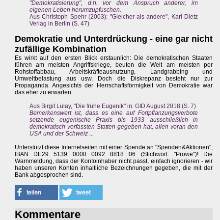
"Demokratisierung", d.h. vor dem Anspruch anderer, im
eigenen Leben herumzupfuschen.
Aus Christoph Spehr (2003): "Gleicher als andere", Karl Dietz
Verlag in Berlin (S. 47)
Demokratie und Unterdrückung - eine gar nicht
zufällige Kombination
Es wirkt auf den ersten Blick erstaunlich: Die demokratischen Staaten
führen am meisten Angriffskriege, beuten die Welt am meisten per
Rohstoffabbau, Arbeitskräfteausnutzung, Landgrabbing und
Umweltbelastung aus usw. Doch die Diskrepanz besteht nur zur
Propaganda. Angesichts der Herrschaftsförmigkeit von Demokratie war
das eher zu erwarten.
Aus Birgit Lulay, "Die frühe Eugenik" in: GID August 2018 (S. 7)
Bemerkenswert ist, dass es eine auf Fortpflanzungsverbote
setzende eugenische Praxis bis 1933 ausschließlich in
demokratisch verfassten Statten gegeben hat, allen voran den
USA und der Schweiz ...
Unterstützt diese Internetseiten mit einer Spende an "Spenden&Aktionen",
IBAN DE29 5139 0000 0092 8818 06 (Stichwort: "Prowe")! Die
Warnmeldung, dass der Kontoinhaber nicht passt, einfach ignorieren - wir
haben unseren Konten inhaltliche Bezeichnungen gegeben, die mit der
Bank abgesprochen sind.
Kommentare