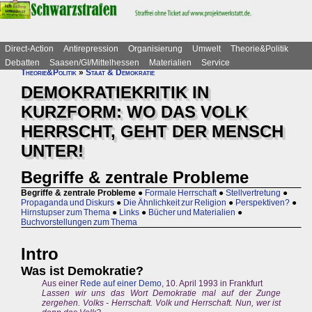
Direct-Action
Antirepression
Organisierung
Umwelt
Theorie&Politik
Debatten
Saasen/GI/Mittelhessen
Materialien
Service
Theorie&Politik
»
Staat & Demokratie
DEMOKRATIEKRITIK IN
KURZFORM: WO DAS VOLK
HERRSCHT, GEHT DER MENSCH
UNTER!
Begriffe & zentrale Probleme
Begriffe & zentrale Probleme
●
Formale Herrschaft
●
Stellvertretung
●
Propaganda und Diskurs
●
Die Ähnlichkeit zur Religion
●
Perspektiven?
●
Hirnstupser zum Thema
●
Links
●
Bücher und Materialien
●
Buchvorstellungen zum Thema
Intro
Was ist Demokratie?
Aus einer
Rede auf einer Demo
, 10. April 1993 in Frankfurt
Lassen wir uns das Wort Demokratie mal auf der Zunge
zergehen. Volks - Herrschaft. Volk und Herrschaft. Nun, wer ist