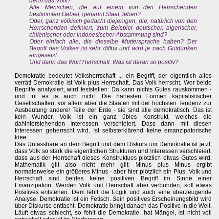
denn das Volk?
Alle Menschen, die auf einem von den Herrschenden
bestimmten Gebiet, genannt Staat, leben?
Oder, ganz völkisch gedacht diejenigen, die, natürlich von den
Herrschenden definiert, zum Beispiel deutscher, algerischer,
chilenischer oder indonesischer Abstammung sind?
Oder einfach alle, die dieselbe Muttersprache haben? Der
Begriff des Volkes ist sehr diffus und wird je nach Gutdünken
eingesetzt.
Und dann das Wort Herrschaft. Was ist daran so positiv?
Demokratie bedeutet Volksherrschaft ... ein Begriff, der eigentlich alles
verrät! Demokratie ist Volk plus Herrschaft. Das Volk herrscht. Wer beide
Begriffe analysiert, wird feststellen: Da kann nichts Gutes rauskommen -
und tut es ja auch nicht. Die härtesten Formen kapitalistischer
Gesellschaften, vor allem aber die Staaten mit der höchsten Tendenz zur
Ausbeutung anderer Teile der Erde - sie sind alle demokratisch. Das ist
kein Wunder. Volk ist ein ganz übles Konstrukt, welches die
dahinterstehenden Interessen verschleiert. Dass dann mit diesen
Interessen geherrscht wird, ist selbsterklärend keine emanzipatorische
Idee.
Das Unfassbare an dem Begriff und dem Diskurs um Demokratie ist jetzt,
dass Volk so stark die eigentlichen Strukturen und Interessen verschleiert,
dass aus der Herrschaft dieses Konstruktues plötzlich etwas Gutes wird.
Mathematik gilt also nicht mehr gilt: Minus plus Minus ergibt
normalerweise ein größeres Minus - aber hier plötzlich ein Plus. Volk und
Herrschaft sind beides keine positiven Begriff im Sinne einer
Emanzipation. Werden Volk und Herrschaft aber verbunden, soll etwas
Positives entstehen. Dem fehlt die Logik und auch eine überzeugende
Analyse. Demokratie ist ein Fetisch. Sein positives Erscheinungsbild wird
über Diskurse entfacht. Demokratie bringt danach das Positive in die Welt.
Läuft etwas schlecht, so fehlt die Demokratie, hat Mängel, ist nicht voll