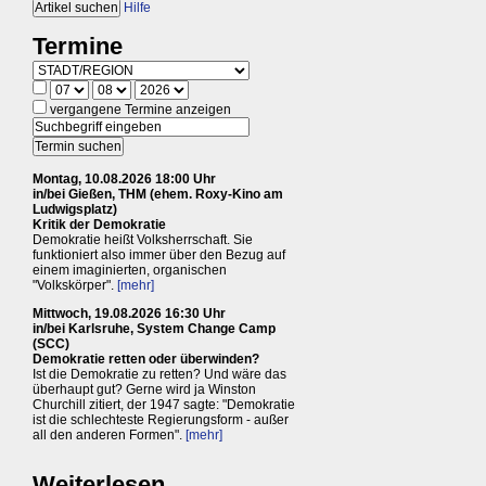
Hilfe
Termine
vergangene Termine anzeigen
Montag, 10.08.2026 18:00 Uhr
in/bei Gießen, THM (ehem. Roxy-Kino am
Ludwigsplatz)
Kritik der Demokratie
Demokratie heißt Volksherrschaft. Sie
funktioniert also immer über den Bezug auf
einem imaginierten, organischen
"Volkskörper".
[mehr]
Mittwoch, 19.08.2026 16:30 Uhr
in/bei Karlsruhe, System Change Camp
(SCC)
Demokratie retten oder überwinden?
Ist die Demokratie zu retten? Und wäre das
überhaupt gut? Gerne wird ja Winston
Churchill zitiert, der 1947 sagte: "Demokratie
ist die schlechteste Regierungsform - außer
all den anderen Formen".
[mehr]
Weiterlesen