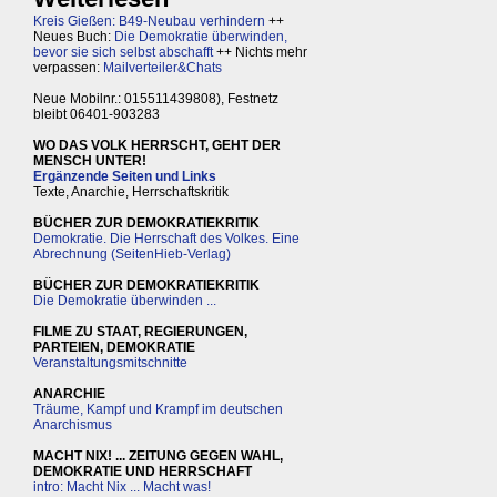
Kreis Gießen: B49-Neubau verhindern
++
Neues Buch:
Die Demokratie überwinden,
bevor sie sich selbst abschafft
++ Nichts mehr
verpassen:
Mailverteiler&Chats
Neue Mobilnr.: 015511439808), Festnetz
bleibt 06401-903283
WO DAS VOLK HERRSCHT, GEHT DER
MENSCH UNTER!
Ergänzende Seiten und Links
Texte, Anarchie, Herrschaftskritik
BÜCHER ZUR DEMOKRATIEKRITIK
Demokratie. Die Herrschaft des Volkes. Eine
Abrechnung (SeitenHieb-Verlag)
BÜCHER ZUR DEMOKRATIEKRITIK
Die Demokratie überwinden ...
FILME ZU STAAT, REGIERUNGEN,
PARTEIEN, DEMOKRATIE
Veranstaltungsmitschnitte
ANARCHIE
Träume, Kampf und Krampf im deutschen
Anarchismus
MACHT NIX! ... ZEITUNG GEGEN WAHL,
DEMOKRATIE UND HERRSCHAFT
intro: Macht Nix ... Macht was!