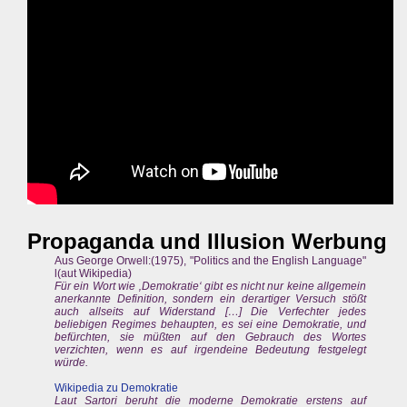
Propaganda und Illusion Werbung
Aus George Orwell:(1975), "Politics and the English Language"
l(aut Wikipedia)
Für ein Wort wie ‚Demokratie‘ gibt es nicht nur keine allgemein
anerkannte Definition, sondern ein derartiger Versuch stößt
auch allseits auf Widerstand […] Die Verfechter jedes
beliebigen Regimes behaupten, es sei eine Demokratie, und
befürchten, sie müßten auf den Gebrauch des Wortes
verzichten, wenn es auf irgendeine Bedeutung festgelegt
würde.
Wikipedia zu Demokratie
Laut Sartori beruht die moderne Demokratie erstens auf