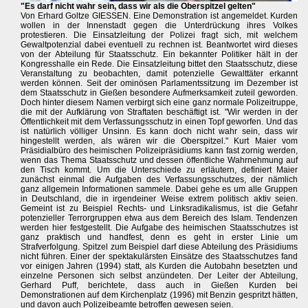
"Es darf nicht wahr sein, dass wir als die Oberspitzel gelten"
Von Erhard Goltze GIESSEN. Eine Demonstration ist angemeldet. Kurden
wollen in der Innenstadt gegen die Unterdrückung ihres Volkes
protestieren. Die Einsatzleitung der Polizei fragt sich, mit welchem
Gewaltpotenzial dabei eventuell zu rechnen ist. Beantwortet wird dieses
von der Abteilung für Staatsschutz. Ein bekannter Politiker hält in der
Kongresshalle ein Rede. Die Einsatzleitung bittet den Staatsschutz, diese
Veranstaltung zu beobachten, damit potenzielle Gewalttäter erkannt
werden können. Seit der ominösen Parlamentssitzung im Dezember ist
dem Staatsschutz in Gießen besondere Aufmerksamkeit zuteil geworden.
Doch hinter diesem Namen verbirgt sich eine ganz normale Polizeitruppe,
die mit der Aufklärung von Straftaten beschäftigt ist. "Wir werden in der
Öffentlichkeit mit dem Verfassungsschutz in einen Topf geworfen. Und das
ist natürlich völliger Unsinn. Es kann doch nicht wahr sein, dass wir
hingestellt werden, als wären wir die Oberspitzel." Kurt Maier vom
Präsidialbüro des heimischen Polizeipräsidiums kann fast zornig werden,
wenn das Thema Staatsschutz und dessen öffentliche Wahrnehmung auf
den Tisch kommt. Um die Unterschiede zu erläutern, definiert Maier
zunächst einmal die Aufgaben des Verfassungsschutzes, der nämlich
ganz allgemein Informationen sammele. Dabei gehe es um alle Gruppen
in Deutschland, die in irgendeiner Weise extrem politisch aktiv seien.
Gemeint ist zu Beispiel Rechts- und Linksradikalismus, ist die Gefahr
potenzieller Terrorgruppen etwa aus dem Bereich des Islam. Tendenzen
werden hier festgestellt. Die Aufgabe des heimischen Staatsschutzes ist
ganz praktisch und handfest, denn es geht in erster Linie um
Strafverfolgung. Spitzel zum Beispiel darf diese Abteilung des Präsidiums
nicht führen. Einer der spektakulärsten Einsätze des Staatsschutzes fand
vor einigen Jahren (1994) statt, als Kurden die Autobahn besetzten und
einzelne Personen sich selbst anzündeten. Der Leiter der Abteilung,
Gerhard Puff, berichtete, dass auch in Gießen Kurden bei
Demonstrationen auf dem Kirchenplatz (1996) mit Benzin gespritzt hätten,
und davon auch Polizeibeamte betroffen gewesen seien.