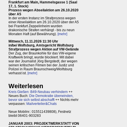
Frankfurt am Main, Hammelsgasse 1 (Saal
17, 1. Stock)
Prozess wegen Abseilaktion am 26.10.2020
über A5
In der ersten Instanz im Strafprozess wegen
einer Abseilaktion am 26.10.2020 über der A5
bei Frankfurt Zeppelinheim wurden
drakonische Strafen verhängt - bis zu neun
Monaten Haft (auf Bewährung).
[mehr]
Mittwoch, 11.11.2026 11:30 Uhr
in/bei Wolfsburg, Amtsgericht Wolfsburg
Strafprozess wegen Aktion auf VW-Gelände
Der Zug, der Braunkohle für das VW-eigene
Kraftwerk bringt, wurde blockiert. Mit dabei
war der Journalist Jörg Bergstedt, der wegen
seinen kritischen Filmen bei der Justiz und
Polizei in Raum Braunschweig/Wolfsburg
verhasst ist.
[mehr]
Weiterlesen
Kreis Gießen: B49-Neubau verhindern
++
Neues Buch:
Die Demokratie überwinden,
bevor sie sich selbst abschafft
++ Nichts mehr
verpassen:
Mailverteiler&Chats
Neue Mobilnr.: 015511439808), Festnetz
bleibt 06401-903283
JANUAR 2003: PROJEKTWERKSTATT VON