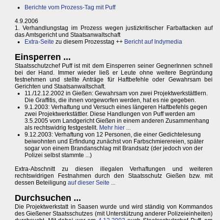
Berichte vom Prozess-Tag mit Puff
4.9.2006
1. Verhandlungstag im Prozess wegen justizkritischer Farbattacken auf
das Amtsgericht und Staatsanwaltschaft
Extra-Seite
zu diesem Prozesstag ++
Bericht auf Indymedia
Einsperren ...
Staatsschutzchef Puff ist mit dem Einsperren seiner GegnerInnen schnell
bei der Hand. Immer wieder ließ er Leute ohne weitere Begründung
festnehmen und stellte Anträge für Haftbefehle oder Gewahrsam bei
Gerichten und Staatsanwaltschaft.
11./12.12.2002 in Gießen: Gewahrsam von zwei Projektwerkstättlern.
Die Graffitis, die ihnen vorgeworfen werden, hat es nie gegeben.
9.1.2003: Verhaftung und Versuch eines längeren Haftbefehls gegen
zwei Projektwerkstättler. Diese Handlungen von Puff werden am
3.5.2005 vom Landgericht Gießen in einem anderen Zusammenhang
als rechtswidrig festgestellt.
Mehr hier ...
9.12.2003: Verhaftung von 12 Personen, die einer Gedichtelesung
beiwohnten und Erfindung zunächst von Farbschmierereien, später
sogar von einem Brandanschlag mit Brandsatz (der jedoch von der
Polizei selbst stammte ...)
Extra-Abschnitt zu diesen illegalen Verhaftungen und weiteren
rechtswidrigen Festnahmen durch den Staatsschutz Gießen bzw. mit
dessen Beteiligung
auf dieser Seite ...
Durchsuchen ...
Die Projektwerkstatt in Saasen wurde und wird ständig von Kommandos
des Gießener Staatsschutzes (mit Unterstützung anderer Polizeieinheiten)