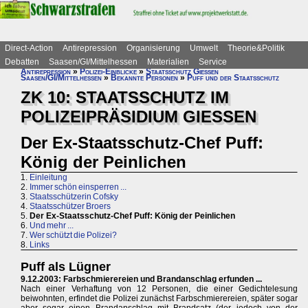
Direct-Action
Antirepression
Organisierung
Umwelt
Theorie&Politik
Debatten
Saasen/GI/Mittelhessen
Materialien
Service
Antirepression
»
Polizei-Einblicke
»
Staatsschutz Gießen
Saasen/GI/Mittelhessen
»
Bekannte Personen
»
Puff und der Staatsschutz
ZK 10: STAATSSCHUTZ IM
POLIZEIPRÄSIDIUM GIESSEN
Der Ex-Staatsschutz-Chef Puff:
König der Peinlichen
1.
Einleitung
2.
Immer schön einsperren ...
3.
Staatsschützerin Cofsky
4.
Staatsschützer Broers
5.
Der Ex-Staatsschutz-Chef Puff: König der Peinlichen
6.
Und mehr ...
7.
Wer schützt die Polizei?
8.
Links
Puff als Lügner
9.12.2003: Farbschmierereien und Brandanschlag erfunden ...
Nach einer Verhaftung von 12 Personen, die einer Gedichtelesung
beiwohnten, erfindet die Polizei zunächst Farbschmierereien, später sogar