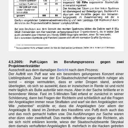
4.5.2005: Puff-Lügen im Berufungsprozess gegen zwei
Projektwerkstättler
Ausschnitt aus dem damaligen
Bericht
nach dem Prozess:
Der Auftritt von Puff war wie ein besonders gelungenes Konzert einer
Lieblingsband. Zwar war der Ex-Staatsschutzchef wesentlich ruhiger als
sonst – einige vermuteten, dass er unter Drogen stand, andere
überlegten, ob sich so auswirkt, dass er inzwischen in Rente ist und nicht
mehr täglich als Bulle autoritär sein muss. Aber in der Sache brillierte er in
besonderer Weise. Fast im 5-Minuten-Takt erfand er zunächst in seiner
Schilderung, dann bei Fragen der Richterin und schließlich auf die Fragen
der Angeklagten immer neue Straftaten und warf sie den Angeklagten vor.
Wie „nebenbei“ erzählte er, dass die Angeklagten (vor allem der
Angeklagte B. stand im Zentrum des Hassfilms von Puff) doch auch das
und das noch gemacht hatten usw. Die Ausführungen zur Sache waren
eher dünn oder zweifelhaft. Das merkte offenbar sogar die Richterin, als
sie sich nicht erklären konnte, wieso der Staatsschutzbeamte Steyskal
dem damals verhafteten Angeklagten B. mehrfach in die Hacken getreten