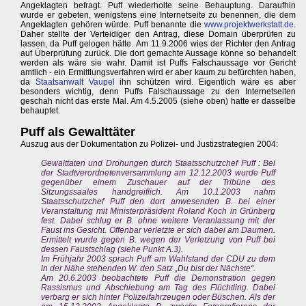
Angeklagten befragt. Puff wiederholte seine Behauptung. Daraufhin
wurde er gebeten, wenigstens eine Internetseite zu benennen, die dem
Angeklagten gehören würde. Puff benannte die
www.projektwerkstatt.de
.
Daher stellte der Verteidiger den Antrag, diese Domain überprüfen zu
lassen, da Puff gelogen hätte. Am 11.9.2006 wies der Richter den Antrag
auf Überprüfung zurück. Die dort gemachte Aussage könne so behandelt
werden als wäre sie wahr. Damit ist Puffs Falschaussage vor Gericht
amtlich - ein Ermittlungsverfahren wird er aber kaum zu befürchten haben,
da
Staatsanwalt Vaupel
ihn schützen wird. Eigentlich wäre es aber
besonders wichtig, denn Puffs Falschaussage zu den Internetseiten
geschah nicht das erste Mal. Am 4.5.2005 (siehe oben) hatte er dasselbe
behauptet.
Puff als Gewalttäter
Auszug aus der Dokumentation zu Polizei- und Justizstrategien 2004:
Gewalttaten und Drohungen durch Staatsschutzchef Puff : Bei
der Stadtverordnetenversammlung am 12.12.2003 wurde Puff
gegenüber einem Zuschauer auf der Tribüne des
Sitzungssaales handgreiflich. Am 10.1.2003 nahm
Staatsschutzchef Puff den dort anwesenden B. bei einer
Veranstaltung mit Ministerpräsident Roland Koch in Grünberg
fest. Dabei schlug er B. ohne weitere Veranlassung mit der
Faust ins Gesicht. Offenbar verletzte er sich dabei am Daumen.
Ermittelt wurde gegen B. wegen der Verletzung von Puff bei
dessen Faustschlag (siehe Punkt A.3).
Im Frühjahr 2003 sprach Puff am Wahlstand der CDU zu dem
in der Nähe stehenden W. den Satz „Du bist der Nächste“.
Am 20.6.2003 beobachtete Puff die Demonstration gegen
Rassismus und Abschiebung am Tag des Flüchtling. Dabei
verbarg er sich hinter Polizeifahrzeugen oder Büschen. Als der