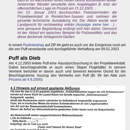
dass er im Nachhinein einen neuen Grund konstruieren wollte.
Amtsrichter Wendel verurteilte dem Angeklagten B. trotz der
offensichtlichen Lage im Prozeß am 15.12.2003. ...
Am 10. Januar 2003 durchsuchten Polizeieinheiten die
Projektwerkstatt in Reiskirchen-Saasen und nahmen die
gesamte technische Ausstattung mit. Die Aktion wurde vom
Landgericht für rechtswidrig erklärt (
Auszüge siehe hier ...
) -
eine genauere Begründung erübrigt sich hier daher. Dennoch
ist der Ablauf ein typisches Beispiel für Polizeiwillkür und das
diese deckende Amtsgericht Gießen.
In einem
Radiobeitrag
auf ZIP-fm geht es auch um die Ereignisse rund um
die von Puff veranlasste und durchgeführte Verhaftung am 09.01.2003
Puff als Dieb
Am 4.12.2003 leitete Puff eine Hausdurchsuchung in der Projektwerkstatt.
Dabei beschlagnahmte er auch einen Stapel Flugblätter. In seinem
Vermerk berichtet er davon auch und benennt keinerlei Grund für die
Beschlagnahme. Auszug des Vermerks von Puff (Bl. 99 der Akte zum
Prozess ab 4.9.2006
):