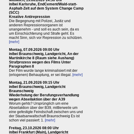
Mittwoch, 19.08.2026 14:30 Uhr
in/bei Karlsruhe, EndCement/Wald-statt-
Asphalt-Zelt auf dem System Change Camp
(SCC)
Kreative Antirepression
Die Begegnung mit Polizei, Justiz und
anderen Repressionsorganen ist
unangenehm - und soll es auch sein, da es
um Einschüchterung und Strafe geht. Es
macht Sinn, sich vor Repression zu schützen.
[mehr]
Montag, 07.09.2026 09:00 Uhr
in/bei Braunschweig, Landgericht, An der
Martinikirche 8 (Raum siehe Aushang)
Strafprozess wegen des Films Unter
Paragraphen II
Der Film wurde lange kriminalisiert mit der
(erlogenen) Behauptung, er sei illegal.
[mehr]
Montag, 21.09.2026 09:15 Uhr
in/bei Braunschweig, Landgericht
Braunschweig
Wiederholung der Berufungsverhandlung
wegen Abseilaktion über der A39
Worum gehts? Ursprünglich um eine
Abseilaktion über der B39, mittlerweile um
eine gefestigte Feindschaft zwischen uns und
der Staatsanwaltschaft Braunschweig Es ist
schon viel passiert: 1.
[mehr]
Freitag, 23.10.2026 08:00 Uhr
in/bei Frankfurt (Main), Landgericht