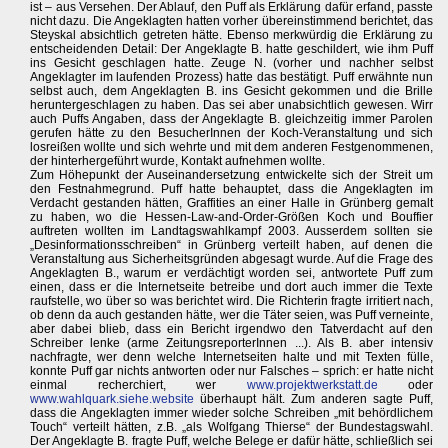
ist – aus Versehen. Der Ablauf, den Puff als Erklärung dafür erfand, passte
nicht dazu. Die Angeklagten hatten vorher übereinstimmend berichtet, das
Steyskal absichtlich getreten hätte. Ebenso merkwürdig die Erklärung zu
entscheidenden Detail: Der Angeklagte B. hatte geschildert, wie ihm Puff
ins Gesicht geschlagen hatte. Zeuge N. (vorher und nachher selbst
Angeklagter im laufenden Prozess) hatte das bestätigt. Puff erwähnte nun
selbst auch, dem Angeklagten B. ins Gesicht gekommen und die Brille
heruntergeschlagen zu haben. Das sei aber unabsichtlich gewesen. Wirr
auch Puffs Angaben, dass der Angeklagte B. gleichzeitig immer Parolen
gerufen hätte zu den BesucherInnen der Koch-Veranstaltung und sich
losreißen wollte und sich wehrte und mit dem anderen Festgenommenen,
der hinterhergeführt wurde, Kontakt aufnehmen wollte.
Zum Höhepunkt der Auseinandersetzung entwickelte sich der Streit um
den Festnahmegrund. Puff hatte behauptet, dass die Angeklagten im
Verdacht gestanden hätten, Graffities an einer Halle in Grünberg gemalt
zu haben, wo die Hessen-Law-and-Order-Größen Koch und Bouffier
auftreten wollten im Landtagswahlkampf 2003. Ausserdem sollten sie
„Desinformationsschreiben“ in Grünberg verteilt haben, auf denen die
Veranstaltung aus Sicherheitsgründen abgesagt wurde. Auf die Frage des
Angeklagten B., warum er verdächtigt worden sei, antwortete Puff zum
einen, dass er die Internetseite betreibe und dort auch immer die Texte
raufstelle, wo über so was berichtet wird. Die Richterin fragte irritiert nach,
ob denn da auch gestanden hätte, wer die Täter seien, was Puff verneinte,
aber dabei blieb, dass ein Bericht irgendwo den Tatverdacht auf den
Schreiber lenke (arme ZeitungsreporterInnen ...). Als B. aber intensiv
nachfragte, wer denn welche Internetseiten halte und mit Texten fülle,
konnte Puff gar nichts antworten oder nur Falsches – sprich: er hatte nicht
einmal recherchiert, wer
www.projektwerkstatt.de
oder
www.wahlquark.siehe.website
überhaupt hält. Zum anderen sagte Puff,
dass die Angeklagten immer wieder solche Schreiben „mit behördlichem
Touch“ verteilt hätten, z.B. „als Wolfgang Thierse“ der Bundestagswahl.
Der Angeklagte B. fragte Puff, welche Belege er dafür hätte, schließlich sei