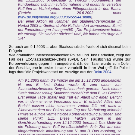
am 15.12.2003 Angeklagte B. zwecks Fotografierens der
Kundgebung sich ihm zufällig näherte und erkannte, versetzte
Puff ihm im Vorbeigehen einen Ellbogencheck in den Bauch
(Bericht vom 20.6.2003 unter
www.de.indymedia.org/2003/06/55544.shtml
).
Bei einer Aktion im Rahmen der Studierendenproteste im
Herbst 2003 in Gießen drohte Puff den dort anwesenden S. mit
der Formulierungen (sinngemäß): „Die Projektwerkstatt haben
wir erledigt. Sie sind der nächste“ und „Wir haben ein Auge auf
Sie“.
So auch am 9.1.2003 ... aber Staatsschutzchef verletzt sich diesmal beim
Prügeln
Wie dramatisch interessensorientiert Polizei und Justiz arbeiten, zeigt der
Fall des Ex-Staatsschützer-Chefs (SPD). Sein Faustschlag wurde zur
Körperverletzung gegen ihn umgedreht, d.h. der Täter wurde zum Opfer,
der Geschlagene in erster Instanz verurteilt. In ihrer Wut griff die Polizei
tags drauf die Projektwerkstatt an. Auszüge aus der
Doku 2004
:
Am 9.1.2003 nahm die Polizei die am 15.12.2003 angeklagten
N. und B. fest. Dabei wurde B. zum einen vom
Staatsschutzbeamten Steyskal mehrfach getreten. Nach einem
Streit darüber schlug Staatsschutzchef Puff dem B. ins Gesicht.
Erst einige Tage später legt Puff ein Attest und einen Bericht
vor, in dem er eine Verletzung durch B. erfindet. Attest und
Bericht passen nicht zusammen, zudem fällt auf, dass in
Aktenvermerken der Polizei vom Tag der Verhaftung keinerlei
Hinweise auf die vermeintliche Körperverletzung zu finden sind
(siehe Punkt E.1). Diese Fakten werden in der
Gerichtsverhandlung vom 15.12.2003 benannt. Das Motiv für
die Erfindung durch Puff ist offensichtlich. Sein Ziel war eine
längerdauernde Inhaftierung von N. und B. Das misslang, so