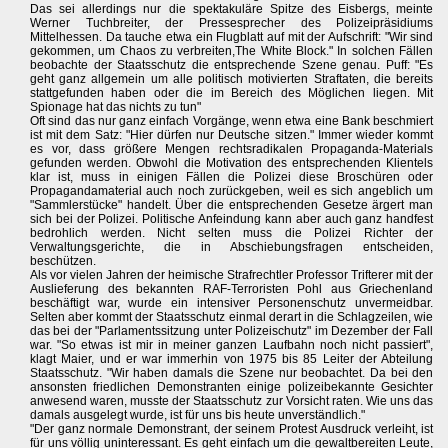
Das sei allerdings nur die spektakuläre Spitze des Eisbergs, meinte
Werner Tuchbreiter, der Pressesprecher des Polizeipräsidiums
Mittelhessen. Da tauche etwa ein Flugblatt auf mit der Aufschrift: "Wir sind
gekommen, um Chaos zu verbreiten,The White Block." In solchen Fällen
beobachte der Staatsschutz die entsprechende Szene genau. Puff: "Es
geht ganz allgemein um alle politisch motivierten Straftaten, die bereits
stattgefunden haben oder die im Bereich des Möglichen liegen. Mit
Spionage hat das nichts zu tun"
Oft sind das nur ganz einfach Vorgänge, wenn etwa eine Bank beschmiert
ist mit dem Satz: "Hier dürfen nur Deutsche sitzen." Immer wieder kommt
es vor, dass größere Mengen rechtsradikalen Propaganda-Materials
gefunden werden. Obwohl die Motivation des entsprechenden Klientels
klar ist, muss in einigen Fällen die Polizei diese Broschüren oder
Propagandamaterial auch noch zurückgeben, weil es sich angeblich um
"Sammlerstücke" handelt. Über die entsprechenden Gesetze ärgert man
sich bei der Polizei. Politische Anfeindung kann aber auch ganz handfest
bedrohlich werden. Nicht selten muss die Polizei Richter der
Verwaltungsgerichte, die in Abschiebungsfragen entscheiden,
beschützen.
Als vor vielen Jahren der heimische Strafrechtler Professor Trifterer mit der
Auslieferung des bekannten RAF-Terroristen Pohl aus Griechenland
beschäftigt war, wurde ein intensiver Personenschutz unvermeidbar.
Selten aber kommt der Staatsschutz einmal derart in die Schlagzeilen, wie
das bei der "Parlamentssitzung unter Polizeischutz" im Dezember der Fall
war. "So etwas ist mir in meiner ganzen Laufbahn noch nicht passiert",
klagt Maier, und er war immerhin von 1975 bis 85 Leiter der Abteilung
Staatsschutz. "Wir haben damals die Szene nur beobachtet. Da bei den
ansonsten friedlichen Demonstranten einige polizeibekannte Gesichter
anwesend waren, musste der Staatsschutz zur Vorsicht raten. Wie uns das
damals ausgelegt wurde, ist für uns bis heute unverständlich."
"Der ganz normale Demonstrant, der seinem Protest Ausdruck verleiht, ist
für uns völlig uninteressant. Es geht einfach um die gewaltbereiten Leute,