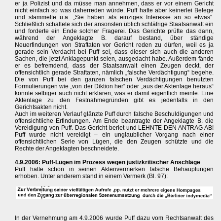
er ja Polizist und da müsse man annehmen, dass er vor einem Gericht
nicht einfach so was daherreden würde. Puff hatte aber keinerlei Belege
und stammelte u.a. „Sie haben als einziges Interesse an so etwas“.
Schließlich schaltete sich der ansonsten üblich schläfrige Staatsanwalt ein
und forderte ein Ende solcher Fragerei. Das Gerichte prüfte das dann,
während der Angeklagte B. darauf bestand, über ständige
Neuerfindungen von Straftaten vor Gericht reden zu dürfen, weil es ja
gerade sein Verdacht bei Puff sei, dass dieser sich auch die anderen
Sachen, die jetzt Anklagepunkt seien, ausgedacht habe. Außerdem fände
er es befremdend, dass der Staatsanwalt einen Zeugen deckt, der
offensichtlich gerade Straftaten, nämlich „falsche Verdächtigung“ begehe.
Die von Puff bei den ganzen falschen Verdächtigungen benutzten
Formulierungen wie „von der Diktion her“ oder „aus der Aktenlage heraus“
konnte selbiger auch nicht erklären, was er damit eigentlich meinte. Eine
Aktenlage zu den Festnahmegründen gibt es jedenfalls in den
Gerichtsakten nicht.
Auch im weiteren Verlauf glänzte Puff durch falsche Beschuldigungen und
offensichtliche Erfindungen. Am Ende beantragte der Angeklagte B. die
Vereidigung von Puff. Das Gericht beriet und LEHNTE DEN ANTRAG AB!
Puff wurde nicht vereidigt – ein unglaublicher Vorgang nach einer
offensichtlichen Serie von Lügen, die den Zeugen schützte und die
Rechte der Angeklagten beschneidete.
4.9.2006: Puff-Lügen im Prozess wegen justizkritischer Anschläge
Puff hatte schon in seinen Aktenvermerken falsche Behauptungen
erhoben. Unter anderem stand in einem Vermerk (Bl. 97):
In der Vernehmung am 4.9.2006 wurde Puff dazu vom Rechtsanwalt des