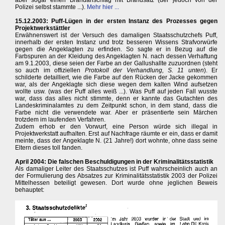
aber sogar einen Brandanschlag mit Brandsatz (der jedoch von der
Polizei selbst stammte ...).
Mehr hier ...
15.12.2003: Puff-Lügen in der ersten Instanz des Prozesses gegen
Projektwerkstättler
Erwähnenswert ist der Versuch des damaligen Staatsschutzchefs Puff,
innerhalb der ersten Instanz und trotz besseren Wissens Strafvorwürfe
gegen die Angeklagten zu erfinden. So sagte er in Bezug auf die
Farbspuren an der Kleidung des Angeklagten N. nach dessen Verhaftung
am 9.1.2003, diese seien der Farbe an der Gallushallte zuzuordnen (steht
so auch im offiziellen
Protokoll der Verhandlung, S. 11 unten
). Er
schilderte detailliert, wie die Farbe auf den Rücken der Jacke gekommen
war, als der Angeklagte sich diese wegen dem kalten Wind aufsetzen
wollte usw. (was der Puff alles weiß ...). Was Puff auf jeden Fall wusste
war, dass das alles nicht stimmte, denn er kannte das Gutachten des
Landeskriminalamtes zu dem Zeitpunkt schon, in dem stand, dass die
Farbe nicht die verwendete war. Aber er präsentierte sein Märchen
trotzdem im laufenden Verfahren.
Zudem erhob er den Vorwurf, eine Person würde sich illegal in
Projektwerkstatt aufhalten. Erst auf Nachfrage räumte er ein, dass er damit
meinte, dass der Angeklagte N. (21 Jahre!) dort wohnte, ohne dass seine
Eltern dieses toll fanden.
April 2004: Die falschen Beschuldigungen in der Kriminalitätsstatistik
Als damaliger Leiter des Staatsschutzes ist Puff wahrscheinlich auch an
der Formulierung des Absatzes zur Kriminalitätsstatistik 2003 der Polizei
Mittelhessen beteiligt gewesen. Dort wurde ohne jeglichen Beweis
behauptet: