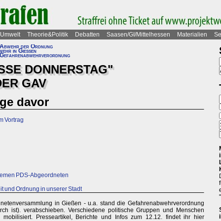
Umwelt
Theorie&Politik
Debatten
Saasen/GI/Mittelhessen
Materialien
Se
Abwehr der Ordnung
wehr in Gießen
Gefahrenabwehrverordnung
EISSE DONNERSTAG"
DER GAV
age davor
m Vortrag
quemen PDS-Abgeordneten
it und Ordnung in unserer Stadt
dnetenversammlung in Gießen - u.a. stand die Gefahrenabwehrverordnung
rch ist). verabschieben. Verschiedene politische Gruppen und Menschen
obilisiert. Presseartikel, Berichte und Infos zum 12.12. findet ihr hier