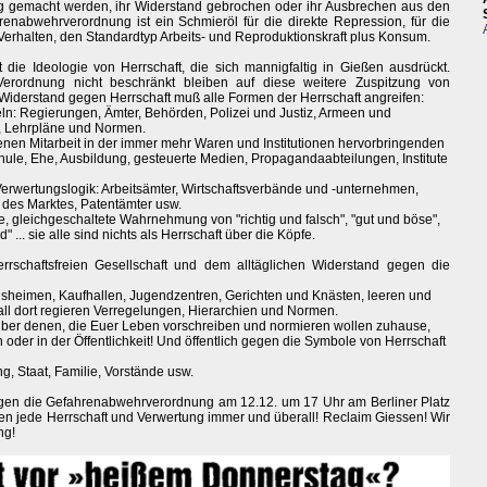
ig gemacht werden, ihr Widerstand gebrochen oder ihr Ausbrechen aus den
enabwehrverordnung ist ein Schmieröl für die direkte Repression, für die
Verhalten, den Standardtyp Arbeits- und Reproduktionskraft plus Konsum.
die Ideologie von Herrschaft, die sich mannigfaltig in Gießen ausdrückt.
Verordnung nicht beschränkt bleiben auf diese weitere Zuspitzung von
Widerstand gegen Herrschaft muß alle Formen der Herrschaft angreifen:
geln: Regierungen, Ämter, Behörden, Polizei und Justiz, Armeen und
, Lehrpläne und Normen.
enen Mitarbeit in der immer mehr Waren und Institutionen hervorbringenden
chule, Ehe, Ausbildung, gesteuerte Medien, Propagandaabteilungen, Institute
rwertungslogik: Arbeitsämter, Wirtschaftsverbände und -unternehmen,
des Marktes, Patentämter usw.
gleichgeschaltete Wahrnehmung von "richtig und falsch", "gut und böse",
... sie alle sind nichts als Herrschaft über die Köpfe.
herrschaftsfreien Gesellschaft und dem alltäglichen Widerstand gegen die
nsheimen, Kaufhallen, Jugendzentren, Gerichten und Knästen, leeren und
ll dort regieren Verregelungen, Hierarchien und Normen.
genüber denen, die Euer Leben vorschreiben und normieren wollen zuhause,
oder in der Öffentlichkeit! Und öffentlich gegen die Symbole von Herrschaft
ng, Staat, Familie, Vorstände usw.
egen die Gefahrenabwehrverordnung am 12.12. um 17 Uhr am Berliner Platz
en jede Herrschaft und Verwertung immer und überall! Reclaim Giessen! Wir
ng!