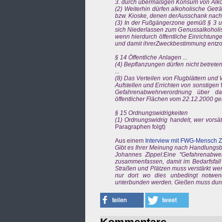
3. durch übermäßigen Konsum von Alkoho
(2) Weiterhin dürfen alkoholische Getr
bzw. Kioske, denen derAusschank nach d
(3) In der Fußgängerzone gemüß § 3 un
sich Niederlassen zum Genussalkoholi
wenn hierdurch öffentliche Einrichtu
und damit ihrerZweckbestimmung entz
§ 14 Öffentliche Anlagen ...
(4) Bepflanzungen dürfen nicht betreten w
...
(8) Das Verteilen von Flugblättern un
Aufstellen und Errichten von sonstigen 
Gefahrenabwehrverordnung über da
öffentlicher Flächen vom 22.12.2000 gel
§ 15 Ordnungswidrigkeiten
(1) Ordnungswidrig handelt, wer vorsätz
Paragraphen folgt)
Aus einem
Interview mit FWG-Mensch Z
Gibt es Ihrer Meinung nach Handlungsbed
Johannes Zippel:Eine "Gefahrenabwehr
zusammenfassen, damit im Bedarfsfall
Straßen und Plätzen muss verstärkt we
nur dort wo dies unbedingt notwend
unterbunden werden. Gießen muss durch 