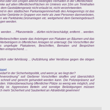
l oder von Drogen allerArt bedingtes Verhalten in der Öffentlichkeit.
änke auf allen öffentlichenFlächen im Umkreis von 10m um Trinkhallen
em Gaststättengesetz nicht erlaubt ist, nicht verzehrtwerden.
d in den städtischen Parkanlageninnerhalb des Anlagenrings ist das
scher Getränke in Gruppen von mehr als zwei Personen dannverboten,
ngen wie Parkbänke,Grünanlagen etc. weitgehend dem Gemeingebrauch
ogen werden.
erden. ... Pflanzenteile ... dürfen nicht beschädigt, entfernt ... werden.
d Werbeschriften sowie das Anbringen von Plakaten an Bäumen und das
Werbeträgern in öffentlichen Anlagen ist untersagt. Die Vorschriften der
s ungefugte Plakatieren, Beschriften, Bemalen und Besprühen
ten entsprechend. ...
lich oder fahrlässig ...
(Aufzählung aller Verstösse gegen die obigen
ippel
arf in der Sicherheitspolitik, und wenn ja: wo liegt der?
verordnung" soll Gießener Vorschriften straffen und übersichtlich
 schnell und gerecht gehandelt werden kann. Die Polizeipräsenz auf
rden. Videoüberwachung öffentlicher Plätze so wenig wie möglich, und
ig ist. Aggressives Betteln und sonstige Belästigungen müssen
mehr Sicherheit und Sauberkeit an Attraktivität gewinnen!