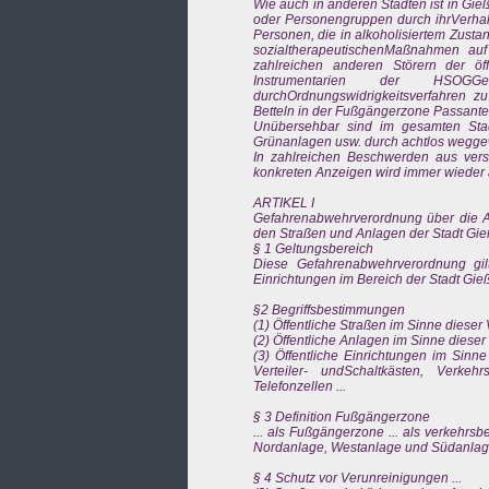
Wie auch in anderen Städten ist in G
oder Personengruppen durch ihrVerhalt
Personen, die in alkoholisiertem Zust
sozialtherapeutischenMaßnahmen auf
zahlreichen anderen Störern der öf
Instrumentarien der HSOG
durchOrdnungswidrigkeitsverfahren z
Betteln in der Fußgängerzone Passante
Unübersehbar sind im gesamten Sta
Grünanlagen usw. durch achtlos weggewo
In zahlreichen Beschwerden aus ver
konkreten Anzeigen wird immer wieder 
ARTIKEL I
Gefahrenabwehrverordnung über die Au
den Straßen und Anlagen der Stadt Gie
§ 1 Geltungsbereich
Diese Gefahrenabwehrverordnung gilt 
Einrichtungen im Bereich der Stadt Gie
§2 Begriffsbestimmungen
(1) Öffentliche Straßen im Sinne dieser 
(2) Öffentliche Anlagen im Sinne dieser
(3) Öffentliche Einrichtungen im Sinne
Verteiler- undSchaltkästen, Verkeh
Telefonzellen ...
§ 3 Definition Fußgängerzone
... als Fußgängerzone ... als verkehr
Nordanlage, Westanlage und Südanlage
§ 4 Schutz vor Verunreinigungen ...