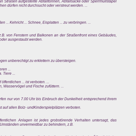
n Straßen aufgestellte Abfalltonnen, Abfallsäcke oder Sperrmüllstapel
n dürfen nicht durchsucht oder verstreut werden. ...
en ... Kehricht ... Schnee, Eisplatten ... zu verbringen. ...
 z.B. von Fenstern und Balkonen an der Straßenfront eines Gebäudes,
oder ausgestaubt werden.
ungen unberechtigt zu erklettern zu übersteigen.
ren ...
 Tiere ...
fentlichen ... ist verboten. ...
en, Wasservögel und Fische zufüttern. ...
ürfen nur von 7.00 Uhr bis Einbruch der Dunkelheit entsprechend ihrem
t auf allen Bolz- undKinderspielplätzen verboten.
ffentlichen Anlagen ist jedes grobstörende Verhalten untersagt, das
n Umständen unvermeidbar zu behindern, z.B.