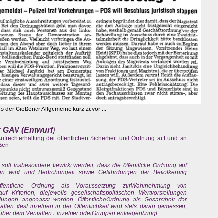
us der Gießener Allgemeine kurz zuvor ...
r GAV (Entwurf)
frechterhaltung der öffentlichen Sicherheit und Ordnung auf und an
eßen
soll insbesondere bewirkt werden, dass die öffentliche Ordnung auf
lten wird und Bedrohungen sowie Gefährdungen der Bevölkerung
fentliche Ordnung als Voraussetzung zurWahrnehmung von
Kriterien, diejeweils gesellschaftspolitischen Wertvorstellungen
idungen angepasst werden. ÖffentlicheOrdnung als Gesamtheit der
lten desEinzelnen in der Öffentlichkeit wird stets daran gemessen,
über dem Verhalten Einzelner oderGruppen entgegenbringt.