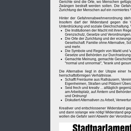
Gerichte sind die Orte, wo Menschen gefüg
Zwängen bestraft werden sollen. Die Gefahr
Zurichtung der Menschen auf ein normiertes 
Hinter der Gefahrenabwehrverordnung steht 
Insofern darf der Widerstand gegen die 
Unterdrückung und soziale Gleichschaltung. 
Die Institutionen der Macht mit ihren Re
Grenzschutz, Gesetze und Verordnungen
Die Orte der Zurichtung und der erzwung
Gesellschaft: Familie ohne Alternative, S
und mehr.
Die Symbole und Regeln von Markt und Ve
Gesetze und Behörden zur Durchsetzung 
Gemachte Meinung, gemachte Geschichte, 
"normal und unnormal", "krank und gesund" 
Die Alternative liegt in der Utopie einer 
herrschaftsförmigen Verhältnisse.
Schafft Freiräume aus Rathäusern, Verei
Eigenheimen, Straßen und Plätzen! Übera
Seid frech und kreativ ... alltäglich ge
am Arbeitsplatz, auf Ämtern und Behörden 
und Ordnung!
Diskutiert Alternativen zu Arbeit, Verwertu
Kreativer und entschlossener Widerstand g
und dann solange wie nötig! Widerstand geg
wollen die Gefahr sein! Abwehr der Verordnu