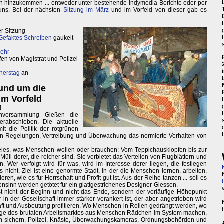
en hinzukommen ... entweder unter bestehende Indymedia-Berichte oder per
uns. Bei der nächsten
Sitzung im März
und im Vorfeld von dieser gab es
er Sitzung
Gefaktes Schreiben
gaukelt
ehr
en von Magistrat und Polizei
nerstag
an
und um die
im Vorfeld
!
enversammlung Gießen die
rabschieben. Die aktuelle
t die Politik der rotgrünen
ielen Regelungen, Vertreibung und Überwachung das normierte Verhalten von
eles, was Menschen wollen oder brauchen: Vom Teppichausklopfen bis zur
ll derer, die reicher sind. Sie verbietet das Verteilen von Flugblättern und
. Wer verfolgt wird für was, wird im Interesse derer liegen, die festlegen
 nicht. Ziel ist eine genormte Stadt, in der die Menschen lernen, arbeiten,
, wie es für Herrschaft und Profit gut ist. Aus der Reihe tanzen ... soll es
igensinn werden getötet für ein glattgestrichenes Designer-Giessen.
 nicht der Beginn und nicht das Ende, sondern der vorläufige Höhepunkt
n der Gesellschaft immer stärker verankert ist, der aber angetrieben wird
aft und Ausbeutung profitieren. Wo Menschen in Rollen gedrängt werden, wo
nge des brutalen Arbeitsmarktes aus Menschen Rädchen im System machen,
n sichern. Polizei, Knäste, Überwachungskameras, Ordnungsbehörden und