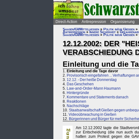
Direct-Action
Antirepression
Organisierung
Saasen/GI/Mittelhessen
»
Politik in/um Gießen
»
Antirepression
»
Innere Sicherheit
»
Gefahrenab
Saasen/GI/Mittelhessen
»
Politik in/um Gießen
»
12.12.2002: DER "H
VERABSCHIEDUNG 
Einleitung und die T
1.
Einleitung und die Tage davor
2.
Provisorisch eingefahren ... Verhaftungen a
3.
12.12. - Der heiße Donnerstag
4.
Das Geschehen
5.
Law-and-Order-Mann Haumann
6.
Hintergründe
7.
Kommentare und Statements danach
8.
Reaktionen
9.
Nachschläge
10.
Staatsanwaltschaft Gießen gegen unbe
11.
Videoübrwachung in Gießen
12.
Bürgerinnen und Bürger für mehr Sicherhe
Am 12.12.2002 tagte die Stadtveror
zur Entscheidung (die nun auch du
hatten zum Protest gegen die GAV m