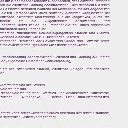
ießen mit zunehmender Tendenz zubeobachten, dass einzelne Personen
en die öffentliche Ordnung beeinträchtigen. Dies geschieht u.a.durch
and Passanten bedrohen.Während der Magistrat durch das Angebot von
 diesen Personenkreis auch präventiv einwirken kann,besteht bei
fentlichen Sicherheit undOrdnung nur die Möglichkeit, durch die
Gefahren für die Allgemeinheit abzuwehren und
u ahnden: Hierzu zählen u.a. Personen,die z.B. durch aggressives
nbedrohen oder Hundehalter ...
dtbereich zunehmende Verunreinigungenvon Straßen und Plätzen,
rfeneKleinabfälle, wie z.B. Dosen oder Flaschen ...
schiedenen Bereichen der Bevölkerung,Handel und Gewerbe sowie
auf dievorstehend aufgeführten Missstände hingewiesen ...
frechterhaltung der öffentlichen Sicherheit und Ordnung auf und an
ßen (Allgemeine Gefahrenabwehrverordnung) ...
für alle öffentlichen Straßen, öffentliche Anlagen und öffentliche
ßen.
Verordnung sind alle Straßen ...
 Verordnung sind ...
 dieser Verordnung sind ...Wertstoff- und Abfallbehälter, Papierkörbe,
rszeichen ... Ruhebänke, ... Bäume, Licht- undLeitungsmasten,
sberuhige Zone ausgewiesenen Bereich innerhalb des durch Ostanlage,
 umgrenzen Gebiets (Anlagenring).