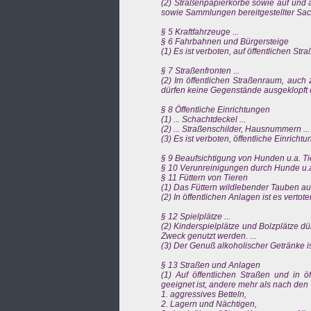
(2) Straßenpapierkörbe sowie auf und a
sowie Sammlungen bereitgestellter Sache
§ 5 Kraftfahrzeuge ...
§ 6 Fahrbahnen und Bürgersteige
(1) Es ist verboten, auf öffentlichen Straß
§ 7 Straßenfronten ...
(2) Im öffentlichen Straßenraum, auch
dürfen keine Gegenstände ausgeklopft 
§ 8 Öffentliche Einrichtungen
(1) ... Schachtdeckel ...
(2) ... Straßenschilder, Hausnummern ...
(3) Es ist verboten, öffentliche Einricht
§ 9 Beaufsichtigung von Hunden u.a. Tie
§ 10 Verunreinigungen durch Hunde u.a.
§ 11 Füttern von Tieren
(1) Das Füttern wildlebender Tauben auf öf
(2) In öffentlichen Anlagen ist es vertot
§ 12 Spielplätze ...
(2) Kinderspielplätze und Bolzplätze d
Zweck genutzt werden. ...
(3) Der Genuß alkoholischer Getränke is
§ 13 Straßen und Anlagen
(1) Auf öffentlichen Straßen und in ö
geeignet ist, andere mehr als nach de
1. aggressives Betteln,
2. Lagern und Nächtigen,