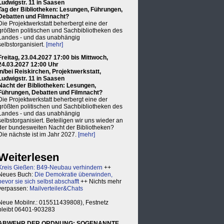
Ludwigstr. 11 in Saasen
Tag der Bibliotheken: Lesungen, Führungen,
Debatten und Filmnacht?
Die Projektwerkstatt beherbergt eine der
größten politischen und Sachbibliotheken des
Landes - und das unabhängig
selbstorganisiert.
[mehr]
Freitag, 23.04.2027 17:00 bis Mittwoch,
24.03.2027 12:00 Uhr
in/bei Reiskirchen, Projektwerkstatt,
Ludwigstr. 11 in Saasen
Nacht der Bibliotheken: Lesungen,
Führungen, Debatten und Filmnacht?
Die Projektwerkstatt beherbergt eine der
größten politischen und Sachbibliotheken des
Landes - und das unabhängig
selbstorganisiert. Beteiligen wir uns wieder an
der bundesweiten Nacht der Bibliotheken?
Die nächste ist im Jahr 2027.
[mehr]
Weiterlesen
Kreis Gießen: B49-Neubau verhindern
++
Neues Buch:
Die Demokratie überwinden,
bevor sie sich selbst abschafft
++ Nichts mehr
verpassen:
Mailverteiler&Chats
Neue Mobilnr.: 015511439808), Festnetz
bleibt 06401-903283
ABWEHR DER ORDNUNG: SOGENANNTE