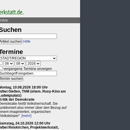
rvice
Suchen
Hilfe
Termine
vergangene Termine anzeigen
Montag, 10.08.2026 18:00 Uhr
in/bei Gießen, THM (ehem. Roxy-Kino am
Ludwigsplatz)
Kritik der Demokratie
Demokratie heißt Volksherrschaft. Sie
funktioniert also immer über den Bezug auf
einem imaginierten, organischen
"Volkskörper".
[mehr]
Samstag, 24.10.2026 12:00 Uhr
in/bei Reiskirchen, Projektwerkstatt,