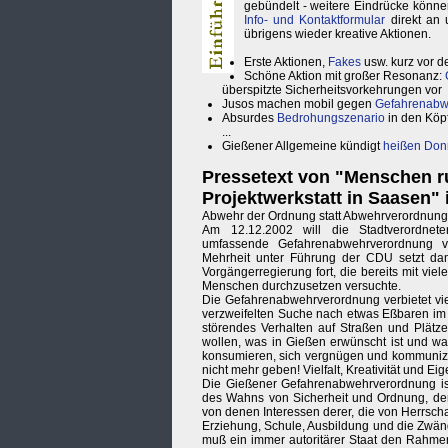
gebündelt - weitere Eindrücke könn
Info- und Kontaktformular
direkt an 
übrigens wieder kreative Aktionen.
Erste Aktionen,
Fakes
usw. kurz vor d
Schöne Aktion mit großer Resonanz:
überspitzte Sicherheitsvorkehrungen vor
Jusos machen mobil gegen
Gefahrenabw
Absurdes
Bedrohungszenario
in den Köpf
...
Gießener Allgemeine kündigt
heißen Don
Pressetext von "Menschen r
Projektwerkstatt in Saasen" 
Abwehr der Ordnung statt Abwehrverordnung
Am 12.12.2002 will die Stadtverordnet
umfassende Gefahrenabwehrverordnung ve
Mehrheit unter Führung der CDU setzt dami
Vorgängerregierung fort, die bereits mit v
Menschen durchzusetzen versuchte.
Die Gefahrenabwehrverordnung verbietet vi
verzweifelten Suche nach etwas Eßbaren im Mü
störendes Verhalten auf Straßen und Plätzen
wollen, was in Gießen erwünscht ist und was
konsumieren, sich vergnügen und kommunizieren
nicht mehr geben! Vielfalt, Kreativität und E
Die Gießener Gefahrenabwehrverordnung ist
des Wahns von Sicherheit und Ordnung, der i
von denen Interessen derer, die von Herrsch
Erziehung, Schule, Ausbildung und die Zwä
muß ein immer autoritärer Staat den Rahme