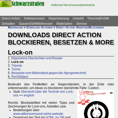
Direct-Action
Antirepression
Organisierung
Umwelt
Theorie&Politik
Debatten
Saasen/GI/Mittelhessen
Materialien
Service
Materialien
»
Download Aktionen
»
Direct Action: Besetzen/Blockieren
DOWNLOADS DIRECT ACTION
BLOCKIEREN, BESETZEN & MORE
Lock-on
1.
Allgemeine Übersichten und Reader
2.
Lock-on
3.
Tripods
4.
Türme
5.
Beispiele vom Widerstand gegen die Agrogentechnik
6.
Rechtstipps
Bedeutet das Festketten an Gegenständen, in der Erde oder
untereinander, um etwas zu blockieren (berühmte Fälle: Castor).
Gute
Übersicht über die Technik von Lock-
ons
++
english
Rechts: Blockadefibel mit vielen Tipps und
Zeichnungen für Lock-ons, Anketten usw.
Bestellungen über
www.aktionsversand.siehe.website
Download der Text als
HTML im ZIP
und