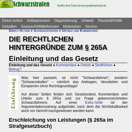
Direct-Action
Antirepression
Organisierung
Umwelt
Theorie&Politik
Debatten
Saasen/GI/Mittelhessen
Materialien
Service
Direct-Action
»
Schwarzstrafen
»
Urteile und Kommentare
DIE RECHTLICHEN
HINTERGRÜNDE ZUM § 265A
Einleitung und das Gesetz
Einleitung und das Gesetz
●
Kommentare
●
Urteile
●
Strafhöhen
●
Betrug?
Was hier passiert, ist nicht "Schwarzfahren", sondern
"Schwarzstrafen" – nämlich das Anklagen, Verurteilen und
Einsperren ohne Rechtsgrundlage!
Auf dieser Seiten finden sich Gesetzestext, Kommentare und
Urteile zum § 265a und zur Frage gekennzeichneten
Schwarzfahrens. Auf einer
Extra-Seite
ist der
Argumentationsstrang aufgelistet, nach dem die Nichtstrafbarkeit
auch vor Gericht nachgewiesen werden kann.
Erschleichung von Leistungen (§ 265a im
Strafgesetzbuch)