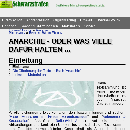
Direct-Action
Antirepression
Organisierung
Umwelt
Theorie&Politik
Debatten
Saasen/GI/Mittelhessen
Materialien
Service
Theorie&Politik
»
Anarchie
Materialien
»
Einzelne Werke/Reihen
ANARCHIE - ODER WAS VIELE
DAFÜR HALTEN ...
Einleitung
1.
Einleitung
2.
Die Gliederung der Texte im Buch "Anarchie"
3.
Links und Materialien
Diese
Textsammlung ist
keine Theorie der
Herrschaftsfreiheit
oder Anarchie.
Das ist in anderen
Veröffentlichungen erfolgt, vor allem den Textsammlungen und Büchern
"
Freie Menschen in Freien Vereinbarungen
" und "
Autonomie &
Kooperation
" (ebenfalls
SeitenHieb-Verlag
). Auf die dortigen
Abhandlungen und konkreten Utopien bezieht sich dieser Text, wenn in
ihm Zielbilder herrschaftsfreier Gesellschaft als Anspruch mit der