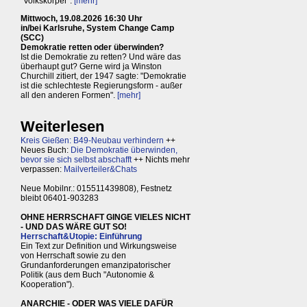
"Volkskörper".
[mehr]
Mittwoch, 19.08.2026 16:30 Uhr
in/bei Karlsruhe, System Change Camp
(SCC)
Demokratie retten oder überwinden?
Ist die Demokratie zu retten? Und wäre das
überhaupt gut? Gerne wird ja Winston
Churchill zitiert, der 1947 sagte: "Demokratie
ist die schlechteste Regierungsform - außer
all den anderen Formen".
[mehr]
Weiterlesen
Kreis Gießen: B49-Neubau verhindern
++
Neues Buch:
Die Demokratie überwinden,
bevor sie sich selbst abschafft
++ Nichts mehr
verpassen:
Mailverteiler&Chats
Neue Mobilnr.: 015511439808), Festnetz
bleibt 06401-903283
OHNE HERRSCHAFT GINGE VIELES NICHT
- UND DAS WÄRE GUT SO!
Herrschaft&Utopie: Einführung
Ein Text zur Definition und Wirkungsweise
von Herrschaft sowie zu den
Grundanforderungen emanzipatorischer
Politik (aus dem Buch "Autonomie &
Kooperation").
ANARCHIE - ODER WAS VIELE DAFÜR