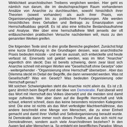
Wirklichkeit anarchistischen Treibens verglichen werden. Hier geht es
nämlich nun darum, die im deutschsprachigen Raum vorhandenen
Ansätze von Anarchie zu durchleuchten, sowohl hinsichtlich ihrer
Theorien (soweit vorhanden) als auch ihrer Praxis, von
Organisierungsfragen bis zu politischen Forderungen. Alle werden
hinsichtliches ihres Gehalten und Beitrags zu Emanzipation und
Herrschaftsabbau geprüft. Es ist also eine kritische Bestandsaufnahme
und Analyse. Wer über eine herrschaftsfreie Welt jenseits der oft
enttäuschenden praktischen Versuche nachdenken will, muss zu den
genannten Werken greifen.
Die folgenden Texte sind in drei große Bereiche gegliedert. Zunächst folgt
eine kurze Einführung in die Grundlagen dessen, was anarchistische
Praxis bedeuten müsste - und wie sie aussah, sich entwickelte und heute
verfasst ist. Einerseits soll geklärt werden, was im Wort "Anarchie"
eigentlich drin steckt. Das ist bereits schwierig, denn zwar lässt sich
Anarchie schnell mit einigen Worten wie "Gesellschaft ohne Gesetze" oder
- weitergehender - "Organisierung ohne Herrschaft" übersetzen . Aber das
Dilemma steckt im Detail der Begriffe, die dann verwendet werden. Was ist
Gesellschaft? Was ein Gesetz? Was bedeuten Organisierung oder
Herrschaft genau?
Mit solchen Schwierigkeiten steht die Anarchie nicht allein da. Es ist z.B.
ganz ähnlich beim Begriff und der Idee von
Demokratie
. Fast überall wird
das Wort mit Herrschaft des Volkes übersetzt und die meisten sind damit
sogar zufrieden. Wer aber dann auf die Begriffe Herrschaft und Volk
schaut, erkennt schnell, dass das keine besonders reizenden Kategorien
sind: Die eine ist nichts als das Wort verfestigter Machtverhältnisse, das
andere beschreibt eine Menge von Menschen, die zu einer Einheit
gemacht und damit ihrer Vielfalt und Selbstorganisierung beraubt wurde.
Ist Demokratie dann immer noch dieses Positive, auf das sich nicht nur
DemokratInnen, sondern auch viele AnarchistInnen beziehen? In den
Augen fast aller Menschen ja. So entsteht ein begriffliches Paradox: Minus