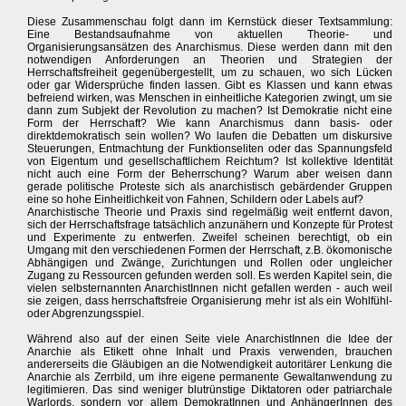
Diese Zusammenschau folgt dann im Kernstück dieser Textsammlung:
Eine Bestandsaufnahme von aktuellen Theorie- und
Organisierungsansätzen des Anarchismus. Diese werden dann mit den
notwendigen Anforderungen an Theorien und Strategien der
Herrschaftsfreiheit gegenübergestellt, um zu schauen, wo sich Lücken
oder gar Widersprüche finden lassen. Gibt es Klassen und kann etwas
befreiend wirken, was Menschen in einheitliche Kategorien zwingt, um sie
dann zum Subjekt der Revolution zu machen? Ist Demokratie nicht eine
Form der Herrschaft? Wie kann Anarchismus dann basis- oder
direktdemokratisch sein wollen? Wo laufen die Debatten um diskursive
Steuerungen, Entmachtung der Funktionseliten oder das Spannungsfeld
von Eigentum und gesellschaftlichem Reichtum? Ist kollektive Identität
nicht auch eine Form der Beherrschung? Warum aber weisen dann
gerade politische Proteste sich als anarchistisch gebärdender Gruppen
eine so hohe Einheitlichkeit von Fahnen, Schildern oder Labels auf?
Anarchistische Theorie und Praxis sind regelmäßig weit entfernt davon,
sich der Herrschaftsfrage tatsächlich anzunähern und Konzepte für Protest
und Experimente zu entwerfen. Zweifel scheinen berechtigt, ob ein
Umgang mit den verschiedenen Formen der Herrschaft, z.B. ökomonische
Abhängigen und Zwänge, Zurichtungen und Rollen oder ungleicher
Zugang zu Ressourcen gefunden werden soll. Es werden Kapitel sein, die
vielen selbsternannten AnarchistInnen nicht gefallen werden - auch weil
sie zeigen, dass herrschaftsfreie Organisierung mehr ist als ein Wohlfühl-
oder Abgrenzungsspiel.
Während also auf der einen Seite viele AnarchistInnen die Idee der
Anarchie als Etikett ohne Inhalt und Praxis verwenden, brauchen
andererseits die Gläubigen an die Notwendigkeit autoritärer Lenkung die
Anarchie als Zerrbild, um ihre eigene permanente Gewaltanwendung zu
legitimieren. Das sind weniger blutrünstige Diktatoren oder patriarchale
Warlords, sondern vor allem DemokratInnen und AnhängerInnen des