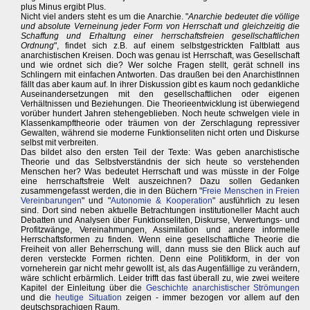
plus Minus ergibt Plus.
Nicht viel anders steht es um die Anarchie. "
Anarchie bedeutet die völlige
und absolute Verneinung jeder Form von Herrschaft und gleichzeitig die
Schaffung und Erhaltung einer herrschaftsfreien gesellschaftlichen
Ordnung
", findet sich z.B. auf einem selbstgestrickten Faltblatt aus
anarchistischen Kreisen. Doch was genau ist Herrschaft, was Gesellschaft
und wie ordnet sich die? Wer solche Fragen stellt, gerät schnell ins
Schlingern mit einfachen Antworten. Das draußen bei den AnarchistInnen
fällt das aber kaum auf. In ihrer Diskussion gibt es kaum noch gedankliche
Auseinandersetzungen mit den gesellschaftlichen oder eigenen
Verhältnissen und Beziehungen. Die Theorieentwicklung ist überwiegend
vorüber hundert Jahren stehengeblieben. Noch heute schwelgen viele in
Klassenkampftheorie oder träumen von der Zerschlagung repressiver
Gewalten, während sie moderne Funktionseliten nicht orten und Diskurse
selbst mit verbreiten.
Das bildet also den ersten Teil der Texte: Was geben anarchistische
Theorie und das Selbstverständnis der sich heute so verstehenden
Menschen her? Was bedeutet Herrschaft und was müsste in der Folge
eine herrschaftsfreie Welt auszeichnen? Dazu sollen Gedanken
zusammengefasst werden, die in den Büchern "
Freie Menschen in Freien
Vereinbarungen
" und "
Autonomie & Kooperation
" ausführlich zu lesen
sind. Dort sind neben aktuelle Betrachtungen institutioneller Macht auch
Debatten und Analysen über Funktionseliten, Diskurse, Verwertungs- und
Profitzwänge, Vereinahmungen, Assimilation und andere informelle
Herrschaftsformen zu finden. Wenn eine gesellschaftliche Theorie die
Freiheit von aller Beherrschung will, dann muss sie den Blick auch auf
deren versteckte Formen richten. Denn eine Politikform, in der von
vorneherein gar nicht mehr gewollt ist, als das Augenfällige zu verändern,
wäre schlicht erbärmlich. Leider trifft das fast überall zu, wie zwei weitere
Kapitel der Einleitung über die
Geschichte anarchistischer Strömungen
und die
heutige Situation
zeigen - immer bezogen vor allem auf den
deutschsprachigen Raum.