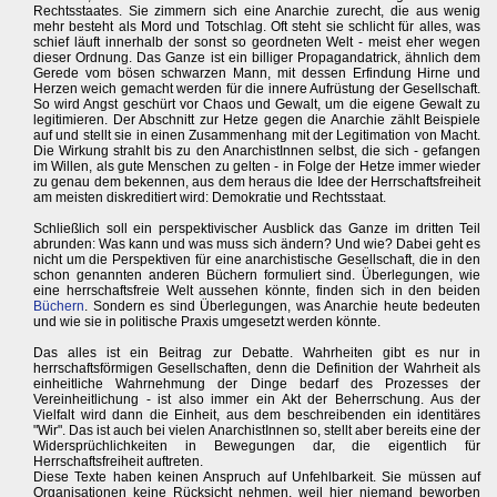
Rechtsstaates. Sie zimmern sich eine Anarchie zurecht, die aus wenig
mehr besteht als Mord und Totschlag. Oft steht sie schlicht für alles, was
schief läuft innerhalb der sonst so geordneten Welt - meist eher wegen
dieser Ordnung. Das Ganze ist ein billiger Propagandatrick, ähnlich dem
Gerede vom bösen schwarzen Mann, mit dessen Erfindung Hirne und
Herzen weich gemacht werden für die innere Aufrüstung der Gesellschaft.
So wird Angst geschürt vor Chaos und Gewalt, um die eigene Gewalt zu
legitimieren. Der Abschnitt zur Hetze gegen die Anarchie zählt Beispiele
auf und stellt sie in einen Zusammenhang mit der Legitimation von Macht.
Die Wirkung strahlt bis zu den AnarchistInnen selbst, die sich - gefangen
im Willen, als gute Menschen zu gelten - in Folge der Hetze immer wieder
zu genau dem bekennen, aus dem heraus die Idee der Herrschaftsfreiheit
am meisten diskreditiert wird: Demokratie und Rechtsstaat.
Schließlich soll ein perspektivischer Ausblick das Ganze im dritten Teil
abrunden: Was kann und was muss sich ändern? Und wie? Dabei geht es
nicht um die Perspektiven für eine anarchistische Gesellschaft, die in den
schon genannten anderen Büchern formuliert sind. Überlegungen, wie
eine herrschaftsfreie Welt aussehen könnte, finden sich in den beiden
Büchern
. Sondern es sind Überlegungen, was Anarchie heute bedeuten
und wie sie in politische Praxis umgesetzt werden könnte.
Das alles ist ein Beitrag zur Debatte. Wahrheiten gibt es nur in
herrschaftsförmigen Gesellschaften, denn die Definition der Wahrheit als
einheitliche Wahrnehmung der Dinge bedarf des Prozesses der
Vereinheitlichung - ist also immer ein Akt der Beherrschung. Aus der
Vielfalt wird dann die Einheit, aus dem beschreibenden ein identitäres
"Wir". Das ist auch bei vielen AnarchistInnen so, stellt aber bereits eine der
Widersprüchlichkeiten in Bewegungen dar, die eigentlich für
Herrschaftsfreiheit auftreten.
Diese Texte haben keinen Anspruch auf Unfehlbarkeit. Sie müssen auf
Organisationen keine Rücksicht nehmen, weil hier niemand beworben