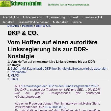
Direct-Action
Antirepression
Organisierung
Umwelt
Theorie&Politik
Debatten
Saasen/GI/Mittelhessen
Materialien
Service
Debatten
»
Parteien
»
DKP & Co.
DKP & CO.
Vom Hoffen auf einen autoritäre
Linksregierung bis zur DDR-
Nostalgie
1.
Vom Hoffen auf einen autoritäre Linksregierung bis zur DDR-
Nostalgie
2.
Schön blöd: Kaum hat die DKP ihre Schuldigkeit getan, wird sie abserviert
3.
Pro Nation?
4.
MLPD
5.
Links
Aus "
Kernaussagen der DKP zu den Bundestagswahlen 2021
"
Die DKP ... steht in der Tradition von KPD und SED. ... Die DDR
war die größte Errungenschaft der deutschen
Arbeiterbewegung.
Aus einer Frage der Jungen Welt im Interview mit Heinz Stehr,
Vorsitzender der DKP,
10.4.2006 (S. 2)
Es gab Kritik in bezug auf den Parteitag, daß nur gewählte