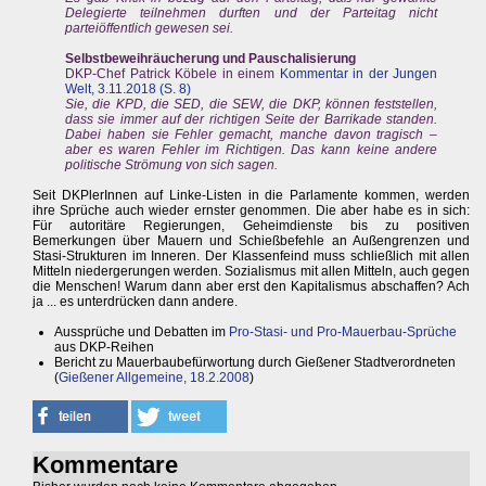
Delegierte teilnehmen durften und der Parteitag nicht
parteiöffentlich gewesen sei.
Selbstbeweihräucherung und Pauschalisierung
DKP-Chef Patrick Köbele in einem
Kommentar in der Jungen
Welt, 3.11.2018 (S. 8)
Sie, die KPD, die SED, die SEW, die DKP, können feststellen,
dass sie immer auf der richtigen Seite der Barrikade standen.
Dabei haben sie Fehler gemacht, manche davon tragisch –
aber es waren Fehler im Richtigen. Das kann keine andere
politische Strömung von sich sagen.
Seit DKPlerInnen auf Linke-Listen in die Parlamente kommen, werden
ihre Sprüche auch wieder ernster genommen. Die aber habe es in sich:
Für autoritäre Regierungen, Geheimdienste bis zu positiven
Bemerkungen über Mauern und Schießbefehle an Außengrenzen und
Stasi-Strukturen im Inneren. Der Klassenfeind muss schließlich mit allen
Mitteln niedergerungen werden. Sozialismus mit allen Mitteln, auch gegen
die Menschen! Warum dann aber erst den Kapitalismus abschaffen? Ach
ja ... es unterdrücken dann andere.
Aussprüche und Debatten im
Pro-Stasi- und Pro-Mauerbau-Sprüche
aus DKP-Reihen
Bericht zu Mauerbaubefürwortung durch Gießener Stadtverordneten
(
Gießener Allgemeine, 18.2.2008
)
Kommentare