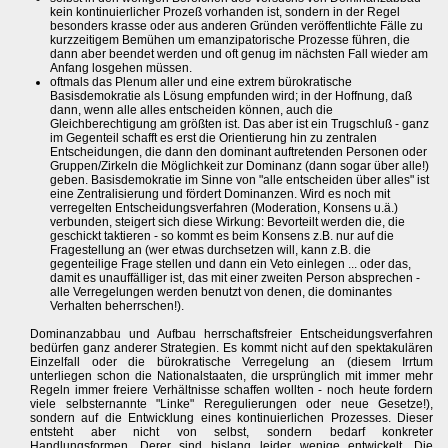
kein kontinuierlicher Prozeß vorhanden ist, sondern in der Regel
besonders krasse oder aus anderen Gründen veröffentlichte Fälle zu
kurzzeitigem Bemühen um emanzipatorische Prozesse führen, die
dann aber beendet werden und oft genug im nächsten Fall wieder am
Anfang losgehen müssen.
oftmals das Plenum aller und eine extrem bürokratische
Basisdemokratie als Lösung empfunden wird; in der Hoffnung, daß
dann, wenn alle alles entscheiden können, auch die
Gleichberechtigung am größten ist. Das aber ist ein Trugschluß - ganz
im Gegenteil schafft es erst die Orientierung hin zu zentralen
Entscheidungen, die dann den dominant auftretenden Personen oder
Gruppen/Zirkeln die Möglichkeit zur Dominanz (dann sogar über alle!)
geben. Basisdemokratie im Sinne von "alle entscheiden über alles" ist
eine Zentralisierung und fördert Dominanzen. Wird es noch mit
verregelten Entscheidungsverfahren (Moderation, Konsens u.ä.)
verbunden, steigert sich diese Wirkung: Bevorteilt werden die, die
geschickt taktieren - so kommt es beim Konsens z.B. nur auf die
Fragestellung an (wer etwas durchsetzen will, kann z.B. die
gegenteilige Frage stellen und dann ein Veto einlegen ... oder das,
damit es unauffälliger ist, das mit einer zweiten Person absprechen -
alle Verregelungen werden benutzt von denen, die dominantes
Verhalten beherrschen!).
Dominanzabbau und Aufbau herrschaftsfreier Entscheidungsverfahren
bedürfen ganz anderer Strategien. Es kommt nicht auf den spektakulären
Einzelfall oder die bürokratische Verregelung an (diesem Irrtum
unterliegen schon die Nationalstaaten, die ursprünglich mit immer mehr
Regeln immer freiere Verhältnisse schaffen wollten - noch heute fordern
viele selbsternannte "Linke" Reregulierungen oder neue Gesetze!),
sondern auf die Entwicklung eines kontinuierlichen Prozesses. Dieser
entsteht aber nicht von selbst, sondern bedarf konkreter
Handlungsformen. Derer sind bislang leider wenige entwickelt. Die