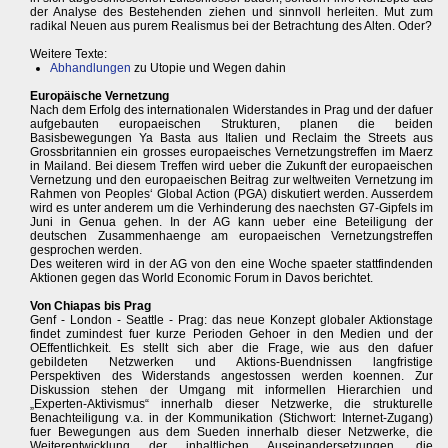
der Analyse des Bestehenden ziehen und sinnvoll herleiten. Mut zum
radikal Neuen aus purem Realismus bei der Betrachtung des Alten. Oder?
Weitere Texte:
Abhandlungen
zu Utopie und Wegen dahin
Europäische Vernetzung
Nach dem Erfolg des internationalen Widerstandes in Prag und der dafuer
aufgebauten europaeischen Strukturen, planen die beiden
Basisbewegungen Ya Basta aus Italien und Reclaim the Streets aus
Grossbritannien ein grosses europaeisches Vernetzungstreffen im Maerz
in Mailand. Bei diesem Treffen wird ueber die Zukunft der europaeischen
Vernetzung und den europaeischen Beitrag zur weltweiten Vernetzung im
Rahmen von Peoples‘ Global Action (PGA) diskutiert werden. Ausserdem
wird es unter anderem um die Verhinderung des naechsten G7-Gipfels im
Juni in Genua gehen. In der AG kann ueber eine Beteiligung der
deutschen Zusammenhaenge am europaeischen Vernetzungstreffen
gesprochen werden.
Des weiteren wird in der AG von den eine Woche spaeter stattfindenden
Aktionen gegen das World Economic Forum in Davos berichtet.
Von Chiapas bis Prag
Genf - London - Seattle - Prag: das neue Konzept globaler Aktionstage
findet zumindest fuer kurze Perioden Gehoer in den Medien und der
OEffentlichkeit. Es stellt sich aber die Frage, wie aus den dafuer
gebildeten Netzwerken und Aktions-Buendnissen langfristige
Perspektiven des Widerstands angestossen werden koennen. Zur
Diskussion stehen der Umgang mit informellen Hierarchien und
„Experten-Aktivismus“ innerhalb dieser Netzwerke, die strukturelle
Benachteiligung v.a. in der Kommunikation (Stichwort: Internet-Zugang)
fuer Bewegungen aus dem Sueden innerhalb dieser Netzwerke, die
Weiterentwicklung der inhaltlichen Auseinandersetzungen, die