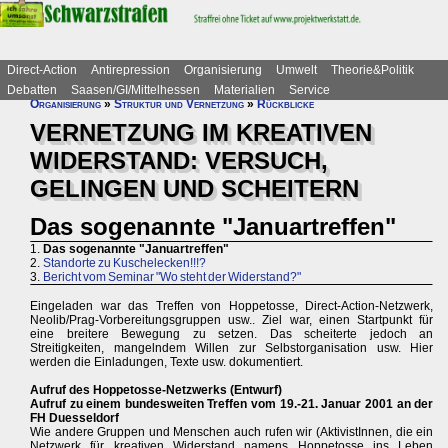
Direct-Action
Antirepression
Organisierung
Umwelt
Theorie&Politik
Debatten
Saasen/GI/Mittelhessen
Materialien
Service
Organisierung
»
Struktur und Vernetzung
»
Rückblicke
VERNETZUNG IM KREATIVEN
WIDERSTAND: VERSUCH,
GELINGEN UND SCHEITERN
Das sogenannte "Januartreffen"
1.
Das sogenannte "Januartreffen"
2.
Standorte zu Kuschelecken!!!?
3.
Bericht vom Seminar "Wo steht der Widerstand?"
Eingeladen war das Treffen von Hoppetosse, Direct-Action-Netzwerk,
Neolib/Prag-Vorbereitungsgruppen usw.. Ziel war, einen Startpunkt für
eine breitere Bewegung zu setzen. Das scheiterte jedoch an
Streitigkeiten, mangelndem Willen zur Selbstorganisation usw. Hier
werden die Einladungen, Texte usw. dokumentiert.
Aufruf des Hoppetosse-Netzwerks (Entwurf)
Aufruf zu einem bundesweiten Treffen vom 19.-21. Januar 2001 an der
FH Duesseldorf
Wie andere Gruppen und Menschen auch rufen wir (AktivistInnen, die ein
Netzwerk für kreativen Widerstand namens Hoppetosse ins Leben