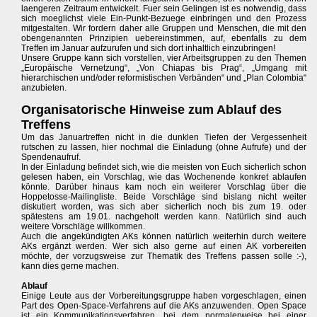
laengeren Zeitraum entwickelt. Fuer sein Gelingen ist es notwendig, dass
sich moeglichst viele Ein-Punkt-Bezuege einbringen und den Prozess
mitgestalten. Wir fordern daher alle Gruppen und Menschen, die mit den
obengenannten Prinzipien uebereinstimmen, auf, ebenfalls zu dem
Treffen im Januar aufzurufen und sich dort inhaltlich einzubringen!
Unsere Gruppe kann sich vorstellen, vier Arbeitsgruppen zu den Themen
„Europäische Vernetzung“, „Von Chiapas bis Prag“, „Umgang mit
hierarchischen und/oder reformistischen Verbänden“ und „Plan Colombia“
anzubieten.
Organisatorische Hinweise zum Ablauf des
Treffens
Um das Januartreffen nicht in die dunklen Tiefen der Vergessenheit
rutschen zu lassen, hier nochmal die Einladung (ohne Aufrufe) und der
Spendenaufruf.
In der Einladung befindet sich, wie die meisten von Euch sicherlich schon
gelesen haben, ein Vorschlag, wie das Wochenende konkret ablaufen
könnte. Darüber hinaus kam noch ein weiterer Vorschlag über die
Hoppetosse-Mailingliste. Beide Vorschläge sind bislang nicht weiter
diskutiert worden, was sich aber sicherlich noch bis zum 19. oder
spätestens am 19.01. nachgeholt werden kann. Natürlich sind auch
weitere Vorschläge willkommen.
Auch die angekündigten AKs können natürlich weiterhin durch weitere
AKs ergänzt werden. Wer sich also gerne auf einen AK vorbereiten
möchte, der vorzugsweise zur Thematik des Treffens passen solle :-),
kann dies gerne machen.
Ablauf
Einige Leute aus der Vorbereitungsgruppe haben vorgeschlagen, einen
Part des Open-Space-Verfahrens auf die AKs anzuwenden. Open Space
ist ein Kommunikationsverfahren, bei dem normalerweise bei einer