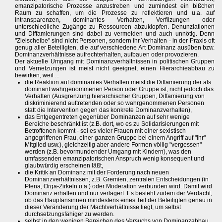
emanzipatorische Prozesse anzustreben und zumindest ein bißchen
Raum zu schaffen, um die Prozesse zu reflektieren und u.a. auf
Intransparenzen, dominantes Verhalten, Verfilzungen oder
unterschiedliche Zugänge zu Ressourcen abzuklopfen. Denunziationen
und Diffamierungen sind dabei zu vermeiden und auch unnötig. Denn
"Zielscheibe" sind nicht Personen, sondern ihr Verhalten - in der Praxis oft
genug aller Beteiligten, die auf verschiedene Art Dominanz ausüben bzw.
Dominanzverhältnisse aufrechterhalten, aufbauen oder provozieren.
Der aktuelle Umgang mit Dominanzverhältnissen in politischen Gruppen
und Vernetzungen ist meist nicht geeignet, einen Hierarchieabbau zu
bewirken, weil ...
die Reaktion auf dominantes Verhalten meist die Diffamierung der als
dominant wahrgenommenen Person oder Gruppe ist, nicht jedoch das
Verhalten (Ausgrenzung hierarchischer Gruppen, Diffamierung von
diskriminierend auftretenden oder so wahrgenommenen Personen
statt die Intervention gegen das konkrete Dominanzverhalten),
das Entgegentreten gegenüber Dominanzen auf sehr wenige
Bereiche beschränkt ist (z.B. dort, wo es zu Solidarisierungen mit
Betroffenen kommt - sei es vieler Frauen mit einer sexistisch
angegriffenen Frau, einer ganzen Gruppe bei einem Angriff auf "ihr"
Mitglied usw.), gleichzeitig aber andere Formen völlig "vergessen"
werden (z.B. bevormundender Umgang mit Kindern), was den
umfassenden emanzipatorischen Anspruch wenig konsequent und
glaubwürdig erscheinen läßt,
die Kritik an Dominanz mit der Forderung nach neuen
Dominanzverhältnissen, z.B. Gremien, zentralen Entscheidungen (in
Plena, Orga-Zirkeln u.ä.) oder Moderation verbunden wird. Damit wird
Dominanz erhalten und nur verlagert. Es besteht zudem der Verdacht,
ob das Hauptansinnen mindestens eines Teil der Beteiligten genau in
dieser Veränderung der Machtverhältnisse liegt, um selbst
durchsetzungsfähiger zu werden.
selbst in den wenigen Bereichen des Versuchs von Dominanzabbau