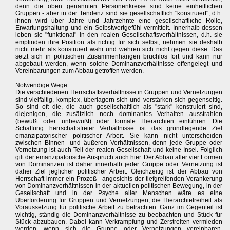
denn die oben genannten Personenkreise sind keine einheitlichen
Gruppen - aber in der Tendenz sind sie gesellschaftlich "konstruiert", d.h.
ihnen wird über Jahre und Jahrzehnte eine gesellschaftliche Rolle,
Erwartungshaltung und ein Selbstwertgefühl vermittelt. Innerhalb dessen
leben sie "funktional" in den realen Gesellschaftsverhältnissen, d.h. sie
empfinden ihre Position als richtig für sich selbst, nehmen sie deshalb
nicht mehr als konstruiert wahr und wehren sich nicht gegen diese. Das
setzt sich in politischen Zusammenhängen bruchlos fort und kann nur
abgebaut werden, wenn solche Dominanzverhältnisse offengelegt und
Vereinbarungen zum Abbau getroffen werden.
Notwendige Wege
Die verschiedenen Herrschaftsverhältnisse in Gruppen und Vernetzungen
sind vielfältig, komplex, überlagern sich und verstärken sich gegenseitig.
So sind oft die, die auch gesellschaftlich als "stark" konstruiert sind,
diejenigen, die zusätzlich noch dominantes Verhalten ausstrahlen
(bewußt oder unbewußt) oder formale Hierarchien einführen. Die
Schaffung herrschaftsfreier Verhältnisse ist das grundlegende Ziel
emanzipatorischer politischer Arbeit. Sie kann nicht unterscheiden
zwischen Binnen- und äußeren Verhältnissen, denn jede Gruppe oder
Vernetzung ist auch Teil der realen Gesellschaft und keine Insel. Folglich
gilt der emanzipatorische Anspruch auch hier. Der Abbau aller vier Formen
von Dominanzen ist daher innerhalb jeder Gruppe oder Vernetzung ist
daher Ziel jeglicher politischer Arbeit. Gleichzeitig ist der Abbau von
Herrschaft immer ein Prozeß - angesichts der tiefgreifenden Verankerung
von Dominanzverhältnissen in der aktuellen politischen Bewegung, in der
Gesellschaft und in der Psyche aller Menschen wäre es eine
Überforderung für Gruppen und Vernetzungen, die Hierarchiefreiheit als
Voraussetzung für politische Arbeit zu betrachten. Ganz im Gegenteil ist
wichtig, ständig die Dominanzverhältnisse zu beobachten und Stück für
Stück abzubauen. Dabei kann Verkrampfung und Zerstreiten vermieden
werden, wenn sich die Gruppe oder Vernetzungen vereinbaren,