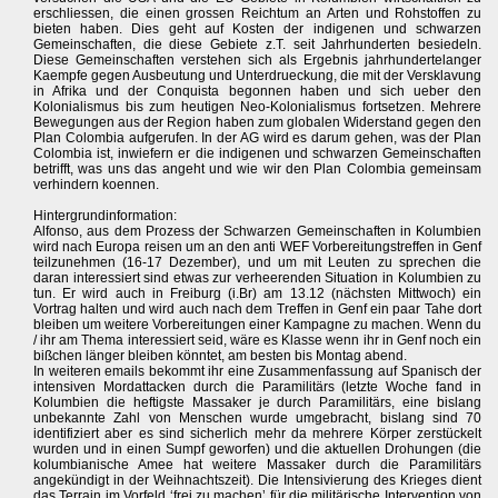
erschliessen, die einen grossen Reichtum an Arten und Rohstoffen zu
bieten haben. Dies geht auf Kosten der indigenen und schwarzen
Gemeinschaften, die diese Gebiete z.T. seit Jahrhunderten besiedeln.
Diese Gemeinschaften verstehen sich als Ergebnis jahrhundertelanger
Kaempfe gegen Ausbeutung und Unterdrueckung, die mit der Versklavung
in Afrika und der Conquista begonnen haben und sich ueber den
Kolonialismus bis zum heutigen Neo-Kolonialismus fortsetzen. Mehrere
Bewegungen aus der Region haben zum globalen Widerstand gegen den
Plan Colombia aufgerufen. In der AG wird es darum gehen, was der Plan
Colombia ist, inwiefern er die indigenen und schwarzen Gemeinschaften
betrifft, was uns das angeht und wie wir den Plan Colombia gemeinsam
verhindern koennen.
Hintergrundinformation:
Alfonso, aus dem Prozess der Schwarzen Gemeinschaften in Kolumbien
wird nach Europa reisen um an den anti WEF Vorbereitungstreffen in Genf
teilzunehmen (16-17 Dezember), und um mit Leuten zu sprechen die
daran interessiert sind etwas zur verheerenden Situation in Kolumbien zu
tun. Er wird auch in Freiburg (i.Br) am 13.12 (nächsten Mittwoch) ein
Vortrag halten und wird auch nach dem Treffen in Genf ein paar Tahe dort
bleiben um weitere Vorbereitungen einer Kampagne zu machen. Wenn du
/ ihr am Thema interessiert seid, wäre es Klasse wenn ihr in Genf noch ein
bißchen länger bleiben könntet, am besten bis Montag abend.
In weiteren emails bekommt ihr eine Zusammenfassung auf Spanisch der
intensiven Mordattacken durch die Paramilitärs (letzte Woche fand in
Kolumbien die heftigste Massaker je durch Paramilitärs, eine bislang
unbekannte Zahl von Menschen wurde umgebracht, bislang sind 70
identifiziert aber es sind sicherlich mehr da mehrere Körper zerstückelt
wurden und in einen Sumpf geworfen) und die aktuellen Drohungen (die
kolumbianische Amee hat weitere Massaker durch die Paramilitärs
angekündigt in der Weihnachtszeit). Die Intensivierung des Krieges dient
das Terrain im Vorfeld ‘frei zu machen’ für die militärische Intervention von