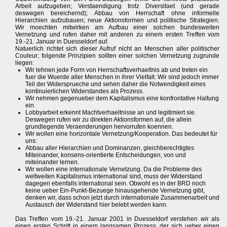
Arbeit aufzugeben; Verstaendigung trotz Diversitaet (und gerade
deswegen bereichernd); Abbau von Herrschaft ohne informelle
Hierarchien aufzubauen; neue Aktionsformen und politische Strategien.
Wir moechten mitwirken am Aufbau einer solchen bundesweiten
Vernetzung und rufen daher mit anderen zu einem ersten Treffen vom
19.-21. Januar in Duesseldorf auf.
Natuerlich richtet sich dieser Aufruf nicht an Menschen aller politischer
Couleur; folgende Prinzipien sollten einer solchen Vernetzung zugrunde
liegen:
Wir lehnen jede Form von Herrschaftsverhaeltnis ab und treten ein
fuer die Wuerde aller Menschen in ihrer Vielfalt. Wir sind jedoch immer
Teil der Widersprueche und sehen daher die Notwendigkeit eines
kontinuierlichen Widerstandes als Prozess.
Wir nehmen gegenueber dem Kapitalismus eine konfrontative Haltung
ein.
Lobbyarbeit erkennt Machtverhaeltnisse an und legitimiert sie.
Deswegen rufen wir zu direkten Aktionsformen auf, die allein
grundlegende Veraenderungen hervorrufen koennen.
Wir wollen eine horizontale Vernetzung/Kooperation. Das bedeutet für
uns:
Abbau aller Hierarchien und Dominanzen, gleichberechtigtes
Miteinander, konsens-orientierte Entscheidungen, von und
miteinander lernen.
Wir wollen eine internationale Vernetzung. Da die Probleme des
weltweiten Kapitalismus international sind, muss der Widerstand
dagegen ebenfalls international sein. Obwohl es in der BRD noch
keine ueber Ein-Punkt-Bezuege hinausgehende Vernetzung gibt,
denken wir, dass schon jetzt durch internationale Zusammenarbeit und
Austausch der Widerstand hier belebt werden kann.
Das Treffen vom 19.-21. Januar 2001 in Duesseldorf verstehen wir als
einen ersten Schritt in einem langsamen Prozess, der sich ueber einen