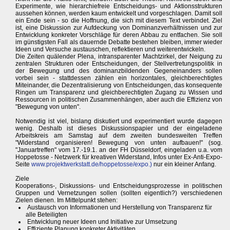
Experimente, wie hierarchiefreie Entscheidungs- und Aktionsstrukturen
aussehen können, werden kaum entwickelt und vorgeschlagen. Damit soll
ein Ende sein - so die Hoffnung, die sich mit diesem Text verbindet. Ziel
ist, eine Diskussion zur Aufdeckung von Dominanzverhältnissen und zur
Entwicklung konkreter Vorschläge für deren Abbau zu entfachen. Sie soll
im günstigsten Fall als dauernde Debatte bestehen bleiben, immer wieder
Ideen und Versuche austauschen, reflektieren und weiterentwickeln.
Die Zeiten quälender Plena, intransparenter Machtzirkel, der Neigung zu
zentralen Strukturen oder Entscheidungen, der Stellvertretungspolitik in
der Bewegung und des dominanzbildenden Gegeneinanders sollen
vorbei sein - stattdessen zählen ein horizontales, gleichberechtigtes
Miteinander, die Dezentralisierung von Entscheidungen, das konsequente
Ringen um Transparenz und gleichberechtigten Zugang zu Wissen und
Ressourcen in politischen Zusammenhängen, aber auch die Effizienz von
"Bewegung von unten".
Notwendig ist viel, bislang diskutiert und experimentiert wurde dagegen
wenig. Deshalb ist dieses Diskussionspapier und der eingeladene
Arbeitskreis am Samstag auf dem zweiten bundesweiten Treffen
"Widerstand organisieren! Bewegung von unten aufbauen!" (sog.
"Januartreffen" vom 17.-19.1. an der FH Düsseldorf, eingeladen u.a. vom
Hoppetosse - Netzwerk für kreativen Widerstand, Infos unter Ex-Anti-Expo-
Seite
www.projektwerkstatt.de/hoppetosse/expo.)
nur ein kleiner Anfang.
Ziele
Kooperations-, Diskussions- und Entscheidungsprozesse in politischen
Gruppen und Vernetzungen sollen (sollten eigentlich?) verschiedenen
Zielen dienen. Im Mittelpunkt stehen:
Austausch von Informationen und Herstellung von Transparenz für
alle Beteiligten
Entwicklung neuer Ideen und Initiative zur Umsetzung
Effiziente Planung konkreter Aktivitäten