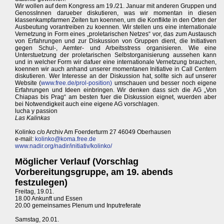
Wir wollen auf dem Kongress am 19./21. Januar mit anderen Gruppen und
GenossInnen darueber diskutieren, was wir momentan in diesen
klassenkampfarmen Zeiten tun koennen, um die Konflikte in den Orten der
Ausbeutung vorantreiben zu koennen. Wir stellen uns eine internationale
Vernetzung in Form eines „proletarischen Netzes“ vor, das zum Austausch
von Erfahrungen und zur Diskussion von Gruppen dient, die Initiativen
gegen Schul-, Aemter- und Arbeitsstress organisieren. Wie eine
Unterstuetzung der proletarischen Selbstorganisierung aussehen kann
und in welcher Form wir dafuer eine internationale Vernetzung brauchen,
koennen wir auch anhand unserer momentanen Initiative in Call Centern
diskutieren. Wer Interesse an der Diskussion hat, sollte sich auf unserer
Website (
www.free.de/prol-position)
umschauen und besser noch eigene
Erfahrungen und Ideen einbringen. Wir denken dass sich die AG „Von
Chiapas bis Prag“ am besten fuer die Diskussion eignet, wuerden aber
bei Notwendigkeit auch eine eigene AG vorschlagen.
lucha y passion
Las Kalinkas
Kolinko c/o Archiv Am Foerderturm 27 46049 Oberhausen
e-mail:
kolinko@koma.free.de
www.nadir.org/nadir/initiativ/kolinko/
Möglicher Verlauf (Vorschlag
Vorbereitungsgruppe, am 19. abends
festzulegen)
Freitag, 19.01.
18.00 Ankunft und Essen
20.00 gemeinsames Plenum und Inputreferate
Samstag, 20.01.