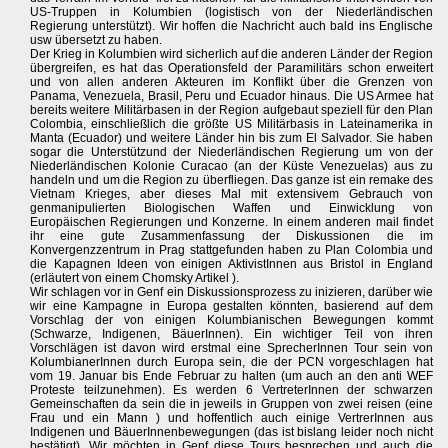
US-Truppen in Kolumbien (logistisch von der Niederländischen
Regierung unterstützt). Wir hoffen die Nachricht auch bald ins Englische
usw übersetzt zu haben.
Der Krieg in Kolumbien wird sicherlich auf die anderen Länder der Region
übergreifen, es hat das Operationsfeld der Paramilitärs schon erweitert
und von allen anderen Akteuren im Konflikt über die Grenzen von
Panama, Venezuela, Brasil, Peru und Ecuador hinaus. Die US Armee hat
bereits weitere Militärbasen in der Region aufgebaut speziell für den Plan
Colombia, einschließlich die größte US Militärbasis in Lateinamerika in
Manta (Ecuador) und weitere Länder hin bis zum El Salvador. Sie haben
sogar die Unterstützund der Niederländischen Regierung um von der
Niederländischen Kolonie Curacao (an der Küste Venezuelas) aus zu
handeln und um die Region zu überfliegen. Das ganze ist ein remake des
Vietnam Krieges, aber dieses Mal mit extensivem Gebrauch von
genmanipulierten Biologischen Waffen und Einwicklung von
Europäischen Regierungen und Konzerne. In einem anderen mail findet
ihr eine gute Zusammenfassung der Diskussionen die im
Konvergenzzentrum in Prag stattgefunden haben zu Plan Colombia und
die Kapagnen Ideen von einigen AktivistInnen aus Bristol in England
(erläutert von einem Chomsky Artikel ).
Wir schlagen vor in Genf ein Diskussionsprozess zu inizieren, darüber wie
wir eine Kampagne in Europa gestalten könnten, basierend auf dem
Vorschlag der von einigen Kolumbianischen Bewegungen kommt
(Schwarze, Indigenen, BäuerInnen). Ein wichtiger Teil von ihren
Vorschlägen ist davon wird erstmal eine SprecherInnen Tour sein von
KolumbianerInnen durch Europa sein, die der PCN vorgeschlagen hat
vom 19. Januar bis Ende Februar zu halten (um auch an den anti WEF
Proteste teilzunehmen). Es werden 6 VertreterInnen der schwarzen
Gemeinschaften da sein die in jeweils in Gruppen von zwei reisen (eine
Frau und ein Mann ) und hoffentlich auch einige VertrerInnen aus
Indigenen und BäuerInnenbewegungen (das ist bislang leider noch nicht
bestätigt). Wir möchten in Genf diese Tours besprechen und auch die