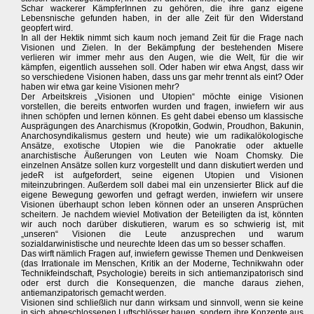
Schar wackerer KämpferInnen zu gehören, die ihre ganz eigene
Lebensnische gefunden haben, in der alle Zeit für den Widerstand
geopfert wird.
In all der Hektik nimmt sich kaum noch jemand Zeit für die Frage nach
Visionen und Zielen. In der Bekämpfung der bestehenden Misere
verlieren wir immer mehr aus den Augen, wie die Welt, für die wir
kämpfen, eigentlich aussehen soll. Oder haben wir etwa Angst, dass wir
so verschiedene Visionen haben, dass uns gar mehr trennt als eint? Oder
haben wir etwa gar keine Visionen mehr?
Der Arbeitskreis „Visionen und Utopien“ möchte einige Visionen
vorstellen, die bereits entworfen wurden und fragen, inwiefern wir aus
ihnen schöpfen und lernen können. Es geht dabei ebenso um klassische
Ausprägungen des Anarchismus (Kropotkin, Godwin, Proudhon, Bakunin,
Anarchosyndikalismus gestern und heute) wie um radikalökologische
Ansätze, exotische Utopien wie die Panokratie oder aktuelle
anarchistische Äußerungen von Leuten wie Noam Chomsky. Die
einzelnen Ansätze sollen kurz vorgestellt und dann diskutiert werden und
jedeR ist aufgefordert, seine eigenen Utopien und Visionen
miteinzubringen. Außerdem soll dabei mal ein unzensierter Blick auf die
eigene Bewegung geworfen und gefragt werden, inwiefern wir unsere
Visionen überhaupt schon leben können oder an unseren Ansprüchen
scheitern. Je nachdem wieviel Motivation der Beteiligten da ist, könnten
wir auch noch darüber diskutieren, warum es so schwierig ist, mit
„unseren“ Visionen die Leute anzusprechen und warum
sozialdarwinistische und neurechte Ideen das um so besser schaffen.
Das wirft nämlich Fragen auf, inwiefern gewisse Themen und Denkweisen
(das Irrationale im Menschen, Kritik an der Moderne, Technikwahn oder
Technikfeindschaft, Psychologie) bereits in sich antiemanzipatorisch sind
oder erst durch die Konsequenzen, die manche daraus ziehen,
antiemanzipatorisch gemacht werden.
Visionen sind schließlich nur dann wirksam und sinnvoll, wenn sie keine
in sich abgeschlossenen Luftschlösser bauen, sondern ihre Konzepte aus