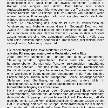
eingeschränkt wird. Dafür treten die jeweils betroffenen Gruppen in
Kontakt und einigen sich direkt. Das Plena und andere
Austauschstrukturen dienen hier wiederum nur der Transparentmachung
solcher Konflikte oder Kollisionen (z.B. im Rahmen von Aktionen, wenn
unterschiedliche Aktionen gleichzeitig und am gleichen Ort stattfinden
würden, die sich ausschließen).
Zusatz: Die Entmachtung des Plenums ist nicht zu verwechseln mit
Vereinzelung und Nebeneinander. Ganz im Gegenteil: Dort, wo kein
Zwang zur Gemeinsamkeit besteht, kann Gemeinsames aus dem Willen
der autonomen Teile des Ganzen wachsen - eben, in dem sich viele
zusammentun, die eine Idee gemeinsam verfolgen wollen. Nötig dazu
sind keine Abstimmungen, sondern die Transparenz, wer welche Ideen
verfolgt und wo Mitwirkung möglich ist.
Gleichberechtigte Diskussionsverfahren entwickeln
a. Keine Führungspersonen, keine Moderation, keine Räte
Jede Form von Delegation der Führung oder auch Gruppenprozeß-
Steuerung schafft Ungleichheiten. Daher sind alle Formen von
herausgehobenen Gremien oder Personen zu vermeiden - unabhängig
von ihrer genauen Rolle und ihrem Titel. Vorstände, Kommissionen,
Koordinationsgruppen, SprecherInnenräte, ModeratorInnen: Sie alle sind
eine "Wichtigleute"-Ebene gegenüber den anderen. In der Regel sind ihre
Entscheidungen zudem nicht transparent. Solche herausgehobenen
Stellungen sind überflüssig, es gibt genügend andere Mittel in
Entscheidungsprozessen und zum Abbau informeller Hierarchien.
b. Gleichberechtigung als Prozeß aller
Nicht irgendwelche Gremien oder Gruppenprozeß-Steuernde (wie
ModeratorInnen), sondern alle Menschen sind gleichberchtigt "zuständig"
dafür, daß der Gruppenprozeß gleichberechtigt läuft. Die Idee ist, daß alle
gleichberechtigt auf die Form gleichberechtigter Gruppenprozesse achten.
Dafür ist wichtig, daß sich die Gruppe Dominanzverhältnisse klar macht
und vereinbart, daß alle darauf achten. Das kann auch in völlig neuen