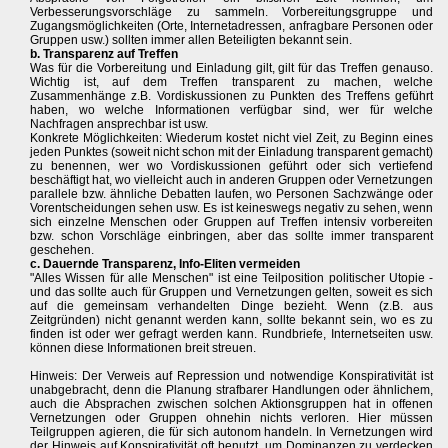
Verbesserungsvorschläge zu sammeln. Vorbereitungsgruppe und
Zugangsmöglichkeiten (Orte, Internetadressen, anfragbare Personen oder
Gruppen usw.) sollten immer allen Beteiligten bekannt sein.
b. Transparenz auf Treffen
Was für die Vorbereitung und Einladung gilt, gilt für das Treffen genauso.
Wichtig ist, auf dem Treffen transparent zu machen, welche
Zusammenhänge z.B. Vordiskussionen zu Punkten des Treffens geführt
haben, wo welche Informationen verfügbar sind, wer für welche
Nachfragen ansprechbar ist usw.
Konkrete Möglichkeiten: Wiederum kostet nicht viel Zeit, zu Beginn eines
jeden Punktes (soweit nicht schon mit der Einladung transparent gemacht)
zu benennen, wer wo Vordiskussionen geführt oder sich vertiefend
beschäftigt hat, wo vielleicht auch in anderen Gruppen oder Vernetzungen
parallele bzw. ähnliche Debatten laufen, wo Personen Sachzwänge oder
Vorentscheidungen sehen usw. Es ist keineswegs negativ zu sehen, wenn
sich einzelne Menschen oder Gruppen auf Treffen intensiv vorbereiten
bzw. schon Vorschläge einbringen, aber das sollte immer transparent
geschehen.
c. Dauernde Transparenz, Info-Eliten vermeiden
"Alles Wissen für alle Menschen" ist eine Teilposition politischer Utopie -
und das sollte auch für Gruppen und Vernetzungen gelten, soweit es sich
auf die gemeinsam verhandelten Dinge bezieht. Wenn (z.B. aus
Zeitgründen) nicht genannt werden kann, sollte bekannt sein, wo es zu
finden ist oder wer gefragt werden kann. Rundbriefe, Internetseiten usw.
können diese Informationen breit streuen.
Hinweis: Der Verweis auf Repression und notwendige Konspirativität ist
unabgebracht, denn die Planung strafbarer Handlungen oder ähnlichem,
auch die Absprachen zwischen solchen Aktionsgruppen hat in offenen
Vernetzungen oder Gruppen ohnehin nichts verloren. Hier müssen
Teilgruppen agieren, die für sich autonom handeln. In Vernetzungen wird
der Hinweis auf Konspirativität oft benutzt, um Dominanzen zu verdecken