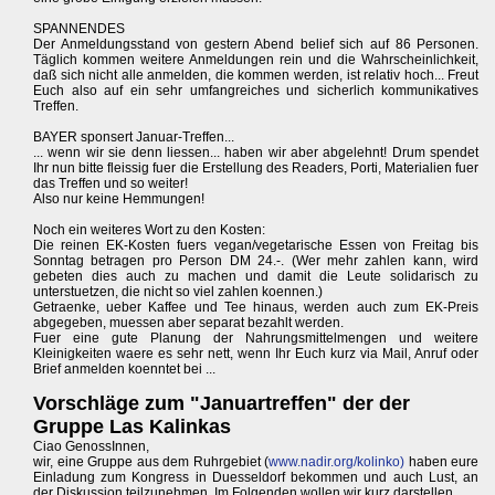
SPANNENDES
Der Anmeldungsstand von gestern Abend belief sich auf 86 Personen.
Täglich kommen weitere Anmeldungen rein und die Wahrscheinlichkeit,
daß sich nicht alle anmelden, die kommen werden, ist relativ hoch... Freut
Euch also auf ein sehr umfangreiches und sicherlich kommunikatives
Treffen.
BAYER sponsert Januar-Treffen...
... wenn wir sie denn liessen... haben wir aber abgelehnt! Drum spendet
Ihr nun bitte fleissig fuer die Erstellung des Readers, Porti, Materialien fuer
das Treffen und so weiter!
Also nur keine Hemmungen!
Noch ein weiteres Wort zu den Kosten:
Die reinen EK-Kosten fuers vegan/vegetarische Essen von Freitag bis
Sonntag betragen pro Person DM 24.-. (Wer mehr zahlen kann, wird
gebeten dies auch zu machen und damit die Leute solidarisch zu
unterstuetzen, die nicht so viel zahlen koennen.)
Getraenke, ueber Kaffee und Tee hinaus, werden auch zum EK-Preis
abgegeben, muessen aber separat bezahlt werden.
Fuer eine gute Planung der Nahrungsmittelmengen und weitere
Kleinigkeiten waere es sehr nett, wenn Ihr Euch kurz via Mail, Anruf oder
Brief anmelden koenntet bei ...
Vorschläge zum "Januartreffen" der der
Gruppe Las Kalinkas
Ciao GenossInnen,
wir, eine Gruppe aus dem Ruhrgebiet (
www.nadir.org/kolinko)
haben eure
Einladung zum Kongress in Duesseldorf bekommen und auch Lust, an
der Diskussion teilzunehmen. Im Folgenden wollen wir kurz darstellen,