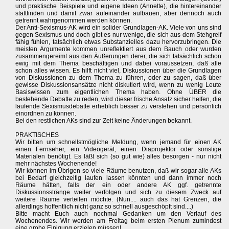
und praktische Beispiele und eigene Ideen (Annette), die hintereinander
stattfinden und damit zwar aufeinander aufbauen, aber dennoch auch
getrennt wahrgenommen werden können.
Der Anti-Sexismus-AK wird ein solider Grundlagen-AK. Viele von uns sind
gegen Sexismus und doch gibt es nur wenige, die sich aus dem Stehgreif
fähig fühlen, tatsächlich etwas Substanzielles dazu hervorzubringen. Die
meisten Argumente kommen unreflektiert aus dem Bauch oder wurden
zusammengereimt aus den Äußerungen derer, die sich tatsächlich schon
ewig mit dem Thema beschäftigen und dabei voraussetzen, daß alle
schon alles wissen. Es hilft nicht viel, Diskussionen über die Grundlagen
von Diskussionen zu dem Thema zu führen, oder zu sagen, daß über
gewisse Diskussionsansätze nicht diskutiert wird, wenn zu wenig Leute
Basiswissen zum eigentlichen Thema haben. Ohne ÜBER die
bestehende Debatte zu reden, wird dieser frische Ansatz sicher helfen, die
laufende Sexismusdebatte erheblich besser zu verstehen und persönlich
einordnen zu können.
Bei den restlichen AKs sind zur Zeit keine Änderungen bekannt.
PRAKTISCHES
Wir bitten um schnellstmögliche Meldung, wenn jemand für einen AK
einen Fernseher, ein Videogerät, einen Diaprojektor oder sonstige
Materialen benötigt. Es läßt sich (so gut wie) alles besorgen - nur nicht
mehr nächstes Wochenende!
Wir können im Übrigen so viele Räume benutzen, daß wir sogar alle AKs
bei Bedarf gleichzeitig laufen lassen könnten und dann immer noch
Räume hätten, falls der ein oder andere AK ggf. getrennte
Diskussionsstränge weiter verfolgen und sich zu diesem Zweck auf
weitere Räume verteilen möchte. (Nun.... auch das hat Grenzen, die
allerdings hoffentlich nicht ganz so schnell ausgeschöpft sind....)
Bitte macht Euch auch nochmal Gedanken um den Verlauf des
Wochenendes. Wir werden am Freitag beim ersten Plenum zumindest
eine grobe Einigung erzielen müssen!