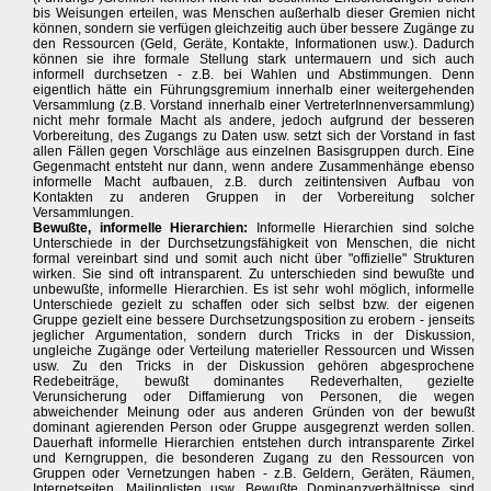
bis Weisungen erteilen, was Menschen außerhalb dieser Gremien nicht
können, sondern sie verfügen gleichzeitig auch über bessere Zugänge zu
den Ressourcen (Geld, Geräte, Kontakte, Informationen usw.). Dadurch
können sie ihre formale Stellung stark untermauern und sich auch
informell durchsetzen - z.B. bei Wahlen und Abstimmungen. Denn
eigentlich hätte ein Führungsgremium innerhalb einer weitergehenden
Versammlung (z.B. Vorstand innerhalb einer VertreterInnenversammlung)
nicht mehr formale Macht als andere, jedoch aufgrund der besseren
Vorbereitung, des Zugangs zu Daten usw. setzt sich der Vorstand in fast
allen Fällen gegen Vorschläge aus einzelnen Basisgruppen durch. Eine
Gegenmacht entsteht nur dann, wenn andere Zusammenhänge ebenso
informelle Macht aufbauen, z.B. durch zeitintensiven Aufbau von
Kontakten zu anderen Gruppen in der Vorbereitung solcher
Versammlungen.
Bewußte, informelle Hierarchien:
Informelle Hierarchien sind solche
Unterschiede in der Durchsetzungsfähigkeit von Menschen, die nicht
formal vereinbart sind und somit auch nicht über "offizielle" Strukturen
wirken. Sie sind oft intransparent. Zu unterschieden sind bewußte und
unbewußte, informelle Hierarchien. Es ist sehr wohl möglich, informelle
Unterschiede gezielt zu schaffen oder sich selbst bzw. der eigenen
Gruppe gezielt eine bessere Durchsetzungsposition zu erobern - jenseits
jeglicher Argumentation, sondern durch Tricks in der Diskussion,
ungleiche Zugänge oder Verteilung materieller Ressourcen und Wissen
usw. Zu den Tricks in der Diskussion gehören abgesprochene
Redebeiträge, bewußt dominantes Redeverhalten, gezielte
Verunsicherung oder Diffamierung von Personen, die wegen
abweichender Meinung oder aus anderen Gründen von der bewußt
dominant agierenden Person oder Gruppe ausgegrenzt werden sollen.
Dauerhaft informelle Hierarchien entstehen durch intransparente Zirkel
und Kerngruppen, die besonderen Zugang zu den Ressourcen von
Gruppen oder Vernetzungen haben - z.B. Geldern, Geräten, Räumen,
Internetseiten, Mailinglisten usw. Bewußte Dominanzverhältnisse sind