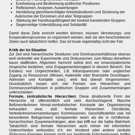
Erarbeitung und Bestimmung politischer Positionen
Reflexionen, Analysen, Auswertungen
Herstellung gleichberechtigter Arbeitsstrukturen und Sicherung der
Autonomie der Einzelnen und aller Teilgruppen
Stärkung der Handlungsfähigkeit der konkret handelnden Gruppen
Gegenseitige Unterstützung und Solidarität
Damit diese Ziele erreicht werden können, müssen Vernetzungs- und
Kooperationsprozesse so organisiert werden, daß sie den beschriebenen
Zielen auch tatsächlich helfen. Das ist heute regelmäßig nicht der Fall.
Kritik der Ist-Situation
Zur Zeit sind hierarchische Strukturen und Dominanzverhältnisse ebenso
weit verbreitet wie Experimente und Diskussionen zum Abbau derselben
kaum stattfinden. Allgemein herrscht selbst dort, wo emanzipatorische
Ansprüche bestehen, eine Engagementslosigkeit in diesem Bereich. Die
Existenz von Ungleichheiten, z.B. Intransparenzen oder ungleicher
Zugang zu Ressourcen (Wissen, materielle oder finanzielle Grundlagen,
Adressen und Kontakte usw.), wird fast überall hingenommen.
Grundsätzlich lassen sich vier Formen von Hierarchien und
Dominanzverhältnissen in politischen Gruppen und Zusammenhängen
unterscheiden:
Formale, zentralistische Hierarchien:
Diese strukturierte Form der
Hierarchie ist offensichtlich und sehr durchschlagend. Manche
BefürworterInnen formal-zentralistischer Konzepte der Organisierung
behaupten zwar, daß formale Hierarchien (Vorstände,
VertreterInnenversammlungen, Kommissionen, Geschäftsstellen usw. mit
besonderen Befugnissen) transparenter seien als die in nichtformal-
hierarchischen Zusammenhängen, aber das trifft nur die halbe Wahrheit.
Tatsächlich sind formale Hierarchien auch immer mit informellen
Unterschieden verbunden, d.h. ein Vorstand oder andere zentrale
(Führungs-)Gremien können nicht nur bestimmte Entscheidungen treffen