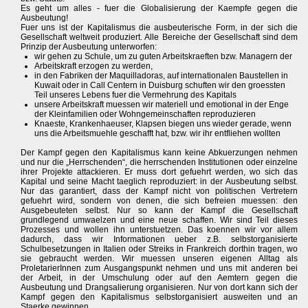
Es geht um alles - fuer die Globalisierung der Kaempfe gegen die
Ausbeutung!
Fuer uns ist der Kapitalismus die ausbeuterische Form, in der sich die
Gesellschaft weltweit produziert. Alle Bereiche der Gesellschaft sind dem
Prinzip der Ausbeutung unterworfen:
wir gehen zu Schule, um zu guten Arbeitskraeften bzw. Managern der
Arbeitskraft erzogen zu werden,
in den Fabriken der Maquilladoras, auf internationalen Baustellen in
Kuwait oder in Call Centern in Duisburg schuften wir den groessten
Teil unseres Lebens fuer die Vermehrung des Kapitals
unsere Arbeitskraft muessen wir materiell und emotional in der Enge
der Kleinfamilien oder Wohngemeinschaften reproduzieren
Knaeste, Krankenhaeuser, Klapsen biegen uns wieder gerade, wenn
uns die Arbeitsmuehle geschafft hat, bzw. wir ihr entfliehen wollten
Der Kampf gegen den Kapitalismus kann keine Abkuerzungen nehmen
und nur die „Herrschenden“, die herrschenden Institutionen oder einzelne
ihrer Projekte attackieren. Er muss dort gefuehrt werden, wo sich das
Kapital und seine Macht taeglich reproduziert: in der Ausbeutung selbst.
Nur das garantiert, dass der Kampf nicht von politischen Vertretern
gefuehrt wird, sondern von denen, die sich befreien muessen: den
Ausgebeuteten selbst. Nur so kann der Kampf die Gesellschaft
grundlegend umwaelzen und eine neue schaffen. Wir sind Teil dieses
Prozesses und wollen ihn unterstuetzen. Das koennen wir vor allem
dadurch, dass wir Informationen ueber z.B. selbstorganisierte
Schulbesetzungen in Italien oder Streiks in Frankreich dorthin tragen, wo
sie gebraucht werden. Wir muessen unseren eigenen Alltag als
ProletarierInnen zum Ausgangspunkt nehmen und uns mit anderen bei
der Arbeit, in der Umschulung oder auf den Aemtern gegen die
Ausbeutung und Drangsalierung organisieren. Nur von dort kann sich der
Kampf gegen den Kapitalismus selbstorganisiert ausweiten und an
Staerke gewinnen.