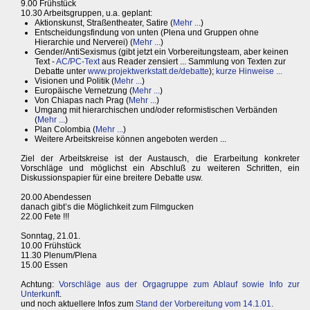
9.00 Frühstück
10.30 Arbeitsgruppen, u.a. geplant:
Aktionskunst, Straßentheater, Satire (
Mehr ...
)
Entscheidungsfindung von unten (Plena und Gruppen ohne
Hierarchie und Nerverei) (
Mehr ...
)
Gender/AntiSexismus (gibt jetzt ein Vorbereitungsteam, aber keinen
Text -
AC/PC-Text
aus Reader zensiert ... Sammlung von Texten zur
Debatte unter
www.projektwerkstatt.de/debatte
);
kurze Hinweise ...
Visionen und Politik (
Mehr ...
)
Europäische Vernetzung (
Mehr ...
)
Von Chiapas nach Prag (
Mehr ...
)
Umgang mit hierarchischen und/oder reformistischen Verbänden
(
Mehr ...
)
Plan Colombia (
Mehr ...
)
Weitere Arbeitskreise können angeboten werden ...
Ziel der Arbeitskreise ist der Austausch, die Erarbeitung konkreter
Vorschläge und möglichst ein Abschluß zu weiteren Schritten, ein
Diskussionspapier für eine breitere Debatte usw.
20.00 Abendessen
danach gibt’s die Möglichkeit zum Filmgucken
22.00 Fete !!!
Sonntag, 21.01.
10.00 Frühstück
11.30 Plenum/Plena
15.00 Essen
Achtung:
Vorschläge aus der Orgagruppe zum Ablauf sowie Info zur
Unterkunft
.
und noch aktuellere Infos zum
Stand der Vorbereitung vom 14.1.01
.