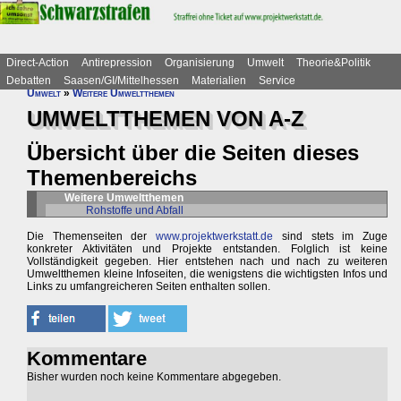
Direct-Action
Antirepression
Organisierung
Umwelt
Theorie&Politik
Debatten
Saasen/GI/Mittelhessen
Materialien
Service
Umwelt
»
Weitere Umweltthemen
UMWELTTHEMEN VON A-Z
Übersicht über die Seiten dieses
Themenbereichs
Weitere Umweltthemen
Rohstoffe und Abfall
Die Themenseiten der
www.projektwerkstatt.de
sind stets im Zuge
konkreter Aktivitäten und Projekte entstanden. Folglich ist keine
Vollständigkeit gegeben. Hier entstehen nach und nach zu weiteren
Umweltthemen kleine Infoseiten, die wenigstens die wichtigsten Infos und
Links zu umfangreicheren Seiten enthalten sollen.
Kommentare
Bisher wurden noch keine Kommentare abgegeben.