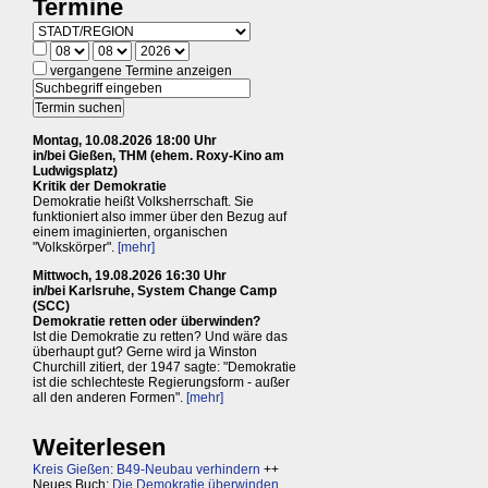
Termine
vergangene Termine anzeigen
Montag, 10.08.2026 18:00 Uhr
in/bei Gießen, THM (ehem. Roxy-Kino am
Ludwigsplatz)
Kritik der Demokratie
Demokratie heißt Volksherrschaft. Sie
funktioniert also immer über den Bezug auf
einem imaginierten, organischen
"Volkskörper".
[mehr]
Mittwoch, 19.08.2026 16:30 Uhr
in/bei Karlsruhe, System Change Camp
(SCC)
Demokratie retten oder überwinden?
Ist die Demokratie zu retten? Und wäre das
überhaupt gut? Gerne wird ja Winston
Churchill zitiert, der 1947 sagte: "Demokratie
ist die schlechteste Regierungsform - außer
all den anderen Formen".
[mehr]
Weiterlesen
Kreis Gießen: B49-Neubau verhindern
++
Neues Buch:
Die Demokratie überwinden,