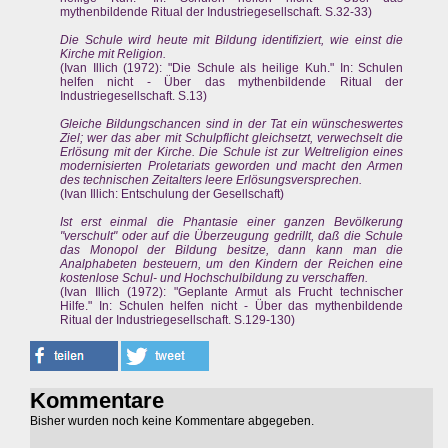
mythenbildende Ritual der Industriegesellschaft. S.32-33)
Die Schule wird heute mit Bildung identifiziert, wie einst die
Kirche mit Religion.
(Ivan Illich (1972): "Die Schule als heilige Kuh." In: Schulen
helfen nicht - Über das mythenbildende Ritual der
Industriegesellschaft. S.13)
Gleiche Bildungschancen sind in der Tat ein wünscheswertes
Ziel; wer das aber mit Schulpflicht gleichsetzt, verwechselt die
Erlösung mit der Kirche. Die Schule ist zur Weltreligion eines
modernisierten Proletariats geworden und macht den Armen
des technischen Zeitalters leere Erlösungsversprechen.
(Ivan Illich: Entschulung der Gesellschaft)
Ist erst einmal die Phantasie einer ganzen Bevölkerung
"verschult" oder auf die Überzeugung gedrillt, daß die Schule
das Monopol der Bildung besitze, dann kann man die
Analphabeten besteuern, um den Kindern der Reichen eine
kostenlose Schul- und Hochschulbildung zu verschaffen.
(Ivan Illich (1972): "Geplante Armut als Frucht technischer
Hilfe." In: Schulen helfen nicht - Über das mythenbildende
Ritual der Industriegesellschaft. S.129-130)
Kommentare
Bisher wurden noch keine Kommentare abgegeben.