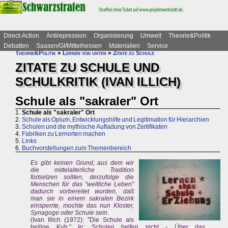
Direct-Action
Antirepression
Organisierung
Umwelt
Theorie&Politik
Debatten
Saasen/GI/Mittelhessen
Materialien
Service
Theorie&Politik
»
Lernen von unten
»
Zitate zu Schule
ZITATE ZU SCHULE UND
SCHULKRITIK (IVAN ILLICH)
Schule als "sakraler" Ort
1.
Schule als "sakraler" Ort
2.
Schule als Opium, Entwicklungshilfe und Legitimation für Hierarchien
3.
Schulen und die mythische Aufladung von Zertifikaten
4.
Fabriken zu Lernorten machen
5.
Links
6.
Buchvorstellungen zum Themenbereich
Es gibt keinen Grund, aus dem wir
die mittelalterliche Tradition
fortsetzen sollten, derzufolge die
Menschen für das "weltliche Leben"
dadurch vorbereitet wurden, daß
man sie in einem sakralen Bezirk
einsperrte, mochte das nun Kloster,
Synagoge oder Schule sein.
(Ivan Illich (1972): "Die Schule als
heilige Kuh." In: Schulen helfen nicht - Über das