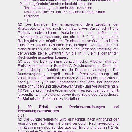
die begründete Annahme besteht, dass die
Risikobewertung nicht mehr dem neuesten
wissenschaftlichen und technischen Kenntnisstand
entspricht.
[...]
(2) Der Betreiber hat entsprechend dem Ergebnis der
Risikobewertung die nach dem Stand von Wissenschaft und
Technik notwendigen Vorkehrungen zu treffen und
unverzüglich anzupassen, um die in § 1 Nr. 1 genannten
Rechtsgüter vor möglichen Gefahren zu schützen und dem
Entstehen solcher Gefahren vorzubeugen. Der Betreiber hat
sicherzustellen, daß auch nach einer Betriebseinstellung von
der Anlage keine Gefahren für die in § 1 Nr. 1 genannten
Rechtsgüter ausgehen können.
(3) Über die Durchführung gentechnischer Arbeiten und von
Freisetzungen hat der Betreiber Aufzeichnungen zu führen und
der zuständigen Behörde auf ihr Ersuchen vorzulegen. Die
Bundesregierung regelt durch Rechtsverordnung mit
Zustimmung des Bundesrates nach Anhörung der Ausschüsse
nach § 5 und § 5a die Einzelheiten über Form und Inhalt der
Aufzeichnungen und die Aufbewahrungs- und Vorlagepflichten.
(4) Wer gentechnische Arbeiten oder Freisetzungen durchführt,
ist verpflichtet, Projektleiter sowie Beauftragte oder Ausschüsse
für Biologische Sicherheit zu bestellen.
§ 30 Erlaß von Rechtsverordnungen und
Verwaltungsvorschriften
(1) [...]
(2) Die Bundesregierung wird ermächtigt, nach Anhörung der
Ausschüsse nach den §§ 5 und 5a durch Rechtsverordnung
mit Zustimmung des Bundesrates zur Erreichung der in § 1 Nr.
1 genannten Zwecke zu bestimmen,