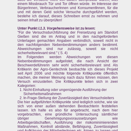
einem Missbrauch Tür und Tor öffnen würde. Im Interesse der
BürgerInnen, VerbraucherInnen und KonsumentInnen, für die
und mit deren Geld solche Versuche durchgeführt werden,
bestehe ich darauf, dieses Schreiben ernst zu nehmen und
seinen Inhalt zu überprüfen!
Unter Punkt
I.1.3. Vorgehensweise
ist zu lesen:
"Für die Versuchsdurchführung der Freisetzung am Standort
Gießen sind die im Antrag und in den nachgeforderten
Unterlagen gemachten Angaben verbindlich, soweit nicht in
den nachfolgenden Nebenbestimmungen anders bestimmt.
Abweichungen sind nur zulässig, soweit sie nicht
sicherheitsrelevant sind." ( S. 4)
Im Folgenden werden Abweichungen von diesen
Nebenbestimmungen aufgelistet, die nach Ansicht der
Beschwerdeführerin sehr wohl sicherheitsrelevant sind. Als
Kritikerin der Agro-Gentechnik beobachte ich dieses Projekt
seit April 2006 und möchte folgende Kritikpunkte öffentlich
machen, die meiner Meinung nach dazu führen müssen, den
Versuch einzustellen. Die Kritikpunkte teilen sich in zwei
Kategorien:
Nicht-Einhaltung oder ungenügende Ausführung der
Sicherheitsmaßnahmen
In-Frage-Stellung der Zuverlässigkeit des Versuchsleiters
Die hier aufgeführten Kritikpunkte sind lediglich solche, wie sie
sich von einer außen stehenden Beobachterin feststellen
lassen. Ich halte es also für angebracht, nach dem hier
vorgebrachten, eine gründliche Untersuchung sämtlicher
übriger Genehmigungsvoraussetzungen wie
Arbeitsgerätschaften, Ausführung der risikominimierenden
Maßnahmen, Kontroll abstände, Befähigung, Zuverlässigkeit
und Aufklärung der MitarbeiterInnen etc. folgen zu lassen und