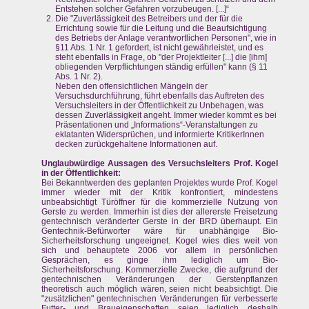
Entstehen solcher Gefahren vorzubeugen. [...]“
Die "Zuverlässigkeit des Betreibers und der für die
Errichtung sowie für die Leitung und die Beaufsichtigung
des Betriebs der Anlage verantwortlichen Personen", wie in
§11 Abs. 1 Nr. 1 gefordert, ist nicht gewährleistet, und es
steht ebenfalls in Frage, ob "der Projektleiter [...] die [ihm]
obliegenden Verpflichtungen ständig erfüllen" kann (§ 11
Abs. 1 Nr. 2).
Neben den offensichtlichen Mängeln der
Versuchsdurchführung, führt ebenfalls das Auftreten des
Versuchsleiters in der Öffentlichkeit zu Unbehagen, was
dessen Zuverlässigkeit angeht. Immer wieder kommt es bei
Präsentationen und „Informations“-Veranstaltungen zu
eklatanten Widersprüchen, und informierte KritikerInnen
decken zurückgehaltene Informationen auf.
Unglaubwürdige Aussagen des Versuchsleiters Prof. Kogel
in der Öffentlichkeit:
Bei Bekanntwerden des geplanten Projektes wurde Prof. Kogel
immer wieder mit der Kritik konfrontiert, mindestens
unbeabsichtigt Türöffner für die kommerzielle Nutzung von
Gerste zu werden. Immerhin ist dies der allererste Freisetzung
gentechnisch veränderter Gerste in der BRD überhaupt. Ein
Gentechnik-Befürworter wäre für unabhängige Bio-
Sicherheitsforschung ungeeignet. Kogel wies dies weit von
sich und behauptete 2006 vor allem in persönlichen
Gesprächen, es ginge ihm lediglich um Bio-
Sicherheitsforschung. Kommerzielle Zwecke, die aufgrund der
gentechnischen Veränderungen der Gerstenpflanzen
theoretisch auch möglich wären, seien nicht beabsichtigt. Die
"zusätzlichen" gentechnischen Veränderungen für verbesserte
Futter- und Braueigenschaften seien lediglich deshalb