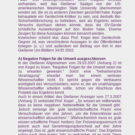
vorhanden, weil das Gießener Saatgut von der US-
amerikanischen Washington State University übernommen
worden sei, die es zu anderen Zwecken gezüchtet habe. Kogel
behauptete ein Gentechnik-Kritiker zu sein, und deshalb Bio-
Sicherheitsforschung zu betreiben, weil als Ergebnis seines
Versuchs durchaus stehen könnte, dass die GV-Gerste
schädliche Auswirkungen auf den Boden habe. Diverse
Zeugen für diese Aussagen können benannt werden.
Inzwischen scheint klar, dass Prof. Kogel kein Gentechnik-
Gegner ist, was verschiedene Aussagen in der Öffentlichkeit
belegen (s. u.) und außerdem ein Beitrag von ihm in den
Gießener Uni-Blättern 34/35 2002:
A) Negative Folgen für die Umwelt ausgeschlossen
In der Gießener Allgemeinen vom 29.03.2007 (Anhang 2) ist
von Kogel zu lesen, "Negative Folgen für die Umwelt seien nie
zu erwarten gewesen." Solch eine "hellseherische
Veranlagung" erwartet man bei einem seriösen
Wissenschaftler nicht. Es spricht gegen die Vertrauens
würdigkeit des Versuchsleiters, wenn er, der als unabhängiger
Wissenschaftler arbeiten sollte, schon vor Abschluss des
Projekts das Ergebnis kennt.
Auch in einem Artikel des Gießener Anzeiger vom 27.3.2007
(Anhang 3) verkündet Prof. Kogel: „,So wissen wir mittlerweile,
dass es keine negativen Nebeneffekte für die Umwelt gibt.’
Jedoch verlange die ,gute landwirtschaftliche Praxis’ eine
Versuchsdauer von drei Jahren, ,um die Erkenntnisse auch
wissenschaftlich abzusichern’.“ (Wahrscheinlich muss es ‚gute
wissen schaftliche Praxis’ heißen). Der Freisetzungsversuch ist
jedoch auch laut Genehmigungsbescheid auf drei Jahre
angelegt. Das ist „gute wissenschaftliche Praxis“. Das Ergebnis
schon nach dem ersten Jahr zu verkünden, ist es nicht. Denn