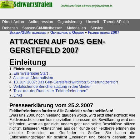
Direct-Action
Antirepression
Organisierung
Umwelt
Theorie&Politik
Debatten
Saasen/GI/Mittelhessen
Materialien
Service
Saasen/GI/Mittelhessen
»
Gentechnik in Gießen
»
Feldbefreiung 2007
ATTACKEN AUF DAS GEN-
GERSTEFELD 2007
Einleitung
1.
Einleitung
2.
Ein mysteriöser Start ...
3.
Attacke auf Journalisten
4.
13. Juni 2007: Das Gen-Gerstefeld wird trotz Sicherung zerstört
5.
Verfälschende Berichterstattung in den Medien
6.
Texte aus der Runde der "FeldbefreierInnen"
7.
Links
Presseerklärung vom 25.2.2007
FeldbefreierInnen fordern: Alle Genfelder sofort schließen!
„Was uns 2006 noch niemand glauben wollte, wird jetzt offensichtlich: Alle
Feldversuche dienen kommerziellen Interessen, die Bevölkerung wird erst
informiert, wenn es gar nicht anders geht und selbst Beschlüsse nützen
nichts“, kritisieren AktivistInnen aus der Runde der FeldbefreierInnen die
aktuelle Diskussion um Genfelder in Gießen. Sie halten die
Entscheidungsträger für schlicht „unseriös“ und fordern deshalb den