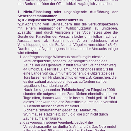
den Bericht darüber der Öffentlichkeit zugänglich zu machen.
1. Nicht-Einhaltung oder ungenügende Ausführung der
Sicherheitsmaßnahmen
A) II.7 Vogelschutznetz, Wildschutzzaun
"Zur Abhaltung von Kleinsäugern sind die Versuchsparzellen
mit einem engmaschigen Wildschutzzaun zu umgeben.
Zusätzlich sind durch Auslegen eines Vogelnetzes über die
Gerste der Parzellen der Versuchsfläche unmittelbar nach der
Aussaat und ab Beginn des Ähren schiebens eine
Verschleppung und ein Fraß durch Vögel zu vermeiden." (S. 6)
Durch regelmäßige Inaugenscheinnahme der Versuchsanlage
wird offenbar:
der "engmaschige Wildschutzzaun" umgibt nicht die
Versuchsparzelle, sondern liegt lediglich entlang des
Zauns, der das gesamte Institut am Alten Steinbacher Weg
44 umgibt. Dieser ist z.B. am Eingangstor des Instituts für
eine Länge von ca. 3 m unterbrochen, die Gitterstäbe des
Tors lassen ein Hindurchschlüpfen von z.B. Kaninchen, die
es dort zuhauf gibt, problemlos zu, außerdem steht er
tagsüber oft stundenlang offen.
Nach der sogenannten "Feldbefreiung" zu Pfingsten 2006
standen die aufgeschnitten Zaunflächen ebenfalls mehrere
Tage offen, danach wurden sie lose mit Draht geflickt. Erst
dieses Jahr wurden diese Zaunstücke durch neue verstärkt.
Außerdem bleibt der Versuchsleiter
Sicherheitsmaßnahmen gegen z.B. Maulwürfe,
Wühlmäuse, Ratten etc. schuldig, die sich nicht durch
Zäune aufhalten lassen.
das vorgeschriebene Vogelnetz bedeckt die
Versuchsparzelle nur dürftig (s. Anhang 5). Das Netz endet
teilweise mind. 50 cm oberhalb des Bodens. Da der