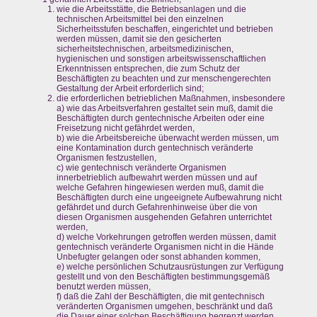
wie die Arbeitsstätte, die Betriebsanlagen und die
technischen Arbeitsmittel bei den einzelnen
Sicherheitsstufen beschaffen, eingerichtet und betrieben
werden müssen, damit sie den gesicherten
sicherheitstechnischen, arbeitsmedizinischen,
hygienischen und sonstigen arbeitswissenschaftlichen
Erkenntnissen entsprechen, die zum Schutz der
Beschäftigten zu beachten und zur menschengerechten
Gestaltung der Arbeit erforderlich sind;
die erforderlichen betrieblichen Maßnahmen, insbesondere
a) wie das Arbeitsverfahren gestaltet sein muß, damit die
Beschäftigten durch gentechnische Arbeiten oder eine
Freisetzung nicht gefährdet werden,
b) wie die Arbeitsbereiche überwacht werden müssen, um
eine Kontamination durch gentechnisch veränderte
Organismen festzustellen,
c) wie gentechnisch veränderte Organismen
innerbetrieblich aufbewahrt werden müssen und auf
welche Gefahren hingewiesen werden muß, damit die
Beschäftigten durch eine ungeeignete Aufbewahrung nicht
gefährdet und durch Gefahrenhinweise über die von
diesen Organismen ausgehenden Gefahren unterrichtet
werden,
d) welche Vorkehrungen getroffen werden müssen, damit
gentechnisch veränderte Organismen nicht in die Hände
Unbefugter gelangen oder sonst abhanden kommen,
e) welche persönlichen Schutzausrüstungen zur Verfügung
gestellt und von den Beschäftigten bestimmungsgemäß
benutzt werden müssen,
f) daß die Zahl der Beschäftigten, die mit gentechnisch
veränderten Organismen umgehen, beschränkt und daß
die Dauer einer solchen Beschäftigung begrenzt werden