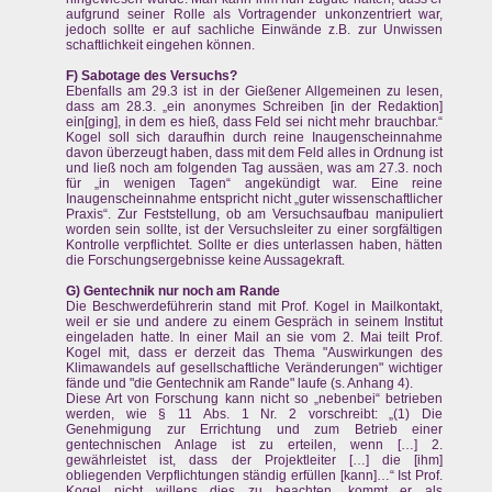
aufgrund seiner Rolle als Vortragender unkonzentriert war,
jedoch sollte er auf sachliche Einwände z.B. zur Unwissen
schaftlichkeit eingehen können.
F) Sabotage des Versuchs?
Ebenfalls am 29.3 ist in der Gießener Allgemeinen zu lesen,
dass am 28.3. „ein anonymes Schreiben [in der Redaktion]
ein[ging], in dem es hieß, dass Feld sei nicht mehr brauchbar.“
Kogel soll sich daraufhin durch reine Inaugenscheinnahme
davon überzeugt haben, dass mit dem Feld alles in Ordnung ist
und ließ noch am folgenden Tag aussäen, was am 27.3. noch
für „in wenigen Tagen“ angekündigt war. Eine reine
Inaugenscheinnahme entspricht nicht „guter wissenschaftlicher
Praxis“. Zur Feststellung, ob am Versuchsaufbau manipuliert
worden sein sollte, ist der Versuchsleiter zu einer sorgfältigen
Kontrolle verpflichtet. Sollte er dies unterlassen haben, hätten
die Forschungsergebnisse keine Aussagekraft.
G) Gentechnik nur noch am Rande
Die Beschwerdeführerin stand mit Prof. Kogel in Mailkontakt,
weil er sie und andere zu einem Gespräch in seinem Institut
eingeladen hatte. In einer Mail an sie vom 2. Mai teilt Prof.
Kogel mit, dass er derzeit das Thema "Auswirkungen des
Klimawandels auf gesellschaftliche Veränderungen" wichtiger
fände und "die Gentechnik am Rande" laufe (s. Anhang 4).
Diese Art von Forschung kann nicht so „nebenbei“ betrieben
werden, wie § 11 Abs. 1 Nr. 2 vorschreibt: „(1) Die
Genehmigung zur Errichtung und zum Betrieb einer
gentechnischen Anlage ist zu erteilen, wenn […] 2.
gewährleistet ist, dass der Projektleiter […] die [ihm]
obliegenden Verpflichtungen ständig erfüllen [kann]…“ Ist Prof.
Kogel nicht willens dies zu beachten, kommt er als