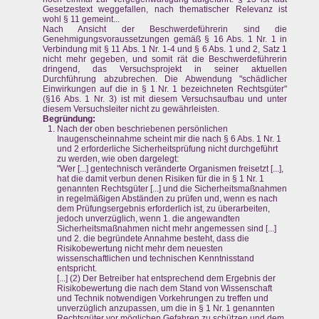
Gesetzestext weggefallen, nach thematischer Relevanz ist
wohl § 11 gemeint...
Nach Ansicht der Beschwerdeführerin sind die
Genehmigungsvoraussetzungen gemäß § 16 Abs. 1 Nr. 1 in
Verbindung mit § 11 Abs. 1 Nr. 1-4 und § 6 Abs. 1 und 2, Satz 1
nicht mehr gegeben, und somit rät die Beschwerdeführerin
dringend, das Versuchsprojekt in seiner aktuellen
Durchführung abzubrechen. Die Abwendung "schädlicher
Einwirkungen auf die in § 1 Nr. 1 bezeichneten Rechtsgüter"
(§16 Abs. 1 Nr. 3) ist mit diesem Versuchsaufbau und unter
diesem Versuchsleiter nicht zu gewährleisten.
Begründung:
Nach der oben beschriebenen persönlichen
Inaugenscheinnahme scheint mir die nach § 6 Abs. 1 Nr. 1
und 2 erforderliche Sicherheitsprüfung nicht durchgeführt
zu werden, wie oben dargelegt:
"Wer [...] gentechnisch veränderte Organismen freisetzt [...],
hat die damit verbun denen Risiken für die in § 1 Nr. 1
genannten Rechtsgüter [...] und die Sicherheitsmaßnahmen
in regelmäßigen Abständen zu prüfen und, wenn es nach
dem Prüfungsergebnis erforderlich ist, zu überarbeiten,
jedoch unverzüglich, wenn 1. die angewandten
Sicherheitsmaßnahmen nicht mehr angemessen sind [...]
und 2. die begründete Annahme besteht, dass die
Risikobewertung nicht mehr dem neuesten
wissenschaftlichen und technischen Kenntnisstand
entspricht.
[...] (2) Der Betreiber hat entsprechend dem Ergebnis der
Risikobewertung die nach dem Stand von Wissenschaft
und Technik notwendigen Vorkehrungen zu treffen und
unverzüglich anzupassen, um die in § 1 Nr. 1 genannten
Rechtsgüter vor möglichen Gefahren zu schützen und dem