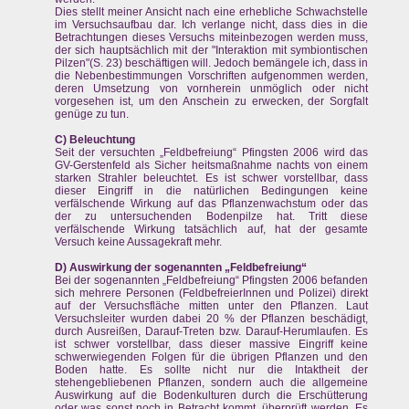
Dies stellt meiner Ansicht nach eine erhebliche Schwachstelle
im Versuchsaufbau dar. Ich verlange nicht, dass dies in die
Betrachtungen dieses Versuchs miteinbezogen werden muss,
der sich hauptsächlich mit der "Interaktion mit symbiontischen
Pilzen"(S. 23) beschäftigen will. Jedoch bemängele ich, dass in
die Nebenbestimmungen Vorschriften aufgenommen werden,
deren Umsetzung von vornherein unmöglich oder nicht
vorgesehen ist, um den Anschein zu erwecken, der Sorgfalt
genüge zu tun.
C) Beleuchtung
Seit der versuchten „Feldbefreiung“ Pfingsten 2006 wird das
GV-Gerstenfeld als Sicher heitsmaßnahme nachts von einem
starken Strahler beleuchtet. Es ist schwer vorstellbar, dass
dieser Eingriff in die natürlichen Bedingungen keine
verfälschende Wirkung auf das Pflanzenwachstum oder das
der zu untersuchenden Bodenpilze hat. Tritt diese
verfälschende Wirkung tatsächlich auf, hat der gesamte
Versuch keine Aussagekraft mehr.
D) Auswirkung der sogenannten „Feldbefreiung“
Bei der sogenannten „Feldbefreiung“ Pfingsten 2006 befanden
sich mehrere Personen (FeldbefreierInnen und Polizei) direkt
auf der Versuchsfläche mitten unter den Pflanzen. Laut
Versuchsleiter wurden dabei 20 % der Pflanzen beschädigt,
durch Ausreißen, Darauf-Treten bzw. Darauf-Herumlaufen. Es
ist schwer vorstellbar, dass dieser massive Eingriff keine
schwerwiegenden Folgen für die übrigen Pflanzen und den
Boden hatte. Es sollte nicht nur die Intaktheit der
stehengebliebenen Pflanzen, sondern auch die allgemeine
Auswirkung auf die Bodenkulturen durch die Erschütterung
oder was sonst noch in Betracht kommt, überprüft werden. Es