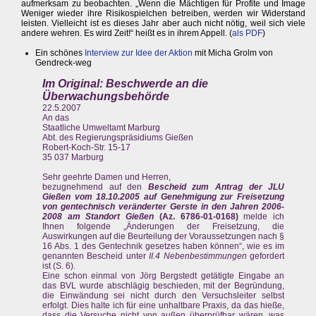
aufmerksam zu beobachten. „Wenn die Mächtigen für Profite und Image
Weniger wieder ihre Risikospielchen betreiben, werden wir Widerstand
leisten. Vielleicht ist es dieses Jahr aber auch nicht nötig, weil sich viele
andere wehren. Es wird Zeit!“ heißt es in ihrem Appell. (
als PDF
)
Ein schönes
Interview zur Idee der Aktion
mit Micha Grolm von
Gendreck-weg
Im Original: Beschwerde an die
Überwachungsbehörde
22.5.2007
An das
Staatliche Umweltamt Marburg
Abt. des Regierungspräsidiums Gießen
Robert-Koch-Str. 15-17
35 037 Marburg
Sehr geehrte Damen und Herren,
bezugnehmend auf den
Bescheid zum Antrag der JLU
Gießen vom 18.10.2005 auf Genehmigung zur Freisetzung
von gentechnisch veränderter Gerste in den Jahren 2006-
2008 am Standort Gießen
(Az. 6786-01-0168)
melde ich
Ihnen folgende „Änderungen der Freisetzung, die
Auswirkungen auf die Beurteilung der Voraussetzungen nach §
16 Abs. 1 des Gentechnik gesetzes haben können“, wie es im
genannten Bescheid unter
II.4 Nebenbestimmungen
gefordert
ist (S. 6).
Eine schon einmal von Jörg Bergstedt getätigte Eingabe an
das BVL wurde abschlägig beschieden, mit der Begründung,
die Einwändung sei nicht durch den Versuchsleiter selbst
erfolgt. Dies halte ich für eine unhaltbare Praxis, da das hieße,
dass die Versuche nicht von außen überprüfbar wären, was