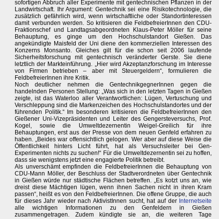
sofortigen Abbruch aller Experimente mit gentechnischen Pflanzen in der
Landwirtschaft. Ihr Argument: Gentechnik sei eine Risikotechnologie, die
zusätzlich gefährlich wird, wenn wirtschaftliche oder Standortinteressen
damit verbunden werden. So kritisieren die FeldbefreierInnen den CDU-
Fraktionschef und Landtagsabgeordneten Klaus-Peter Möller für seine
Behauptung, es ginge um den Hochschulstandort Gießen. Das
angekündigte Maisfeld der Uni diene den kommerziellen Interessen des
Konzerns Monsanto. Gleiches gilt für die schon seit 2006 laufende
Sicherheitsforschung mit gentechnisch veränderter Gerste. Sie diene
letztlich der Markteinführung. „Hier wird Akzeptanzforschung im Interesse
von Firmen betrieben – aber mit Steuergeldern“, formulieren die
FeldbefreierInnen ihre Kritik.
Noch deutlicher nehmen die GentechnikgegnerInnen gegen die
handelnden Personen Stellung: „Was sich in den letzten Tagen in Gießen
zeigte, ist das Waterloo aller Verantwortlichen: Lügen, Vertuschung und
Verschleppung sind die Markenzeichen des Hochschulstandortes und der
führenden Politik.“ Im besonderen kritisieren die FeldbefreierInnen den
Gießener Uni-Vizepräsidenten und Leiter des Gengersteversuchs, Prof.
Kogel, sowie die Umweltdezernentin Weigel-Greilich für ihre
Behauptungen, erst aus der Presse von dem neuen Genfeld erfahren zu
haben. „Beides war offensichtlich gelogen. Wer aber auf diese Weise die
Öffentlichkeit hinters Licht führt, hat als Versuchsleiter bei Gen-
Experimenten nichts zu suchen!“ Für die Umweltdezernentin sei zu hoffen,
dass sie wenigstens jetzt eine engagierte Politik betreibt.
Als unverschämt empfinden die FeldbefreierInnen die Behauptung von
CDU-Mann Möller, der Beschluss der Stadtverordneten über Gentechnik
in Gießen würde nur städtische Flächen betreffen. „Es kotzt uns an, wie
dreist diese Mächtigen lügen, wenn ihnen Sachen nicht in ihren Kram
passen“, heißt es von den FeldbefreierInnen. Die offene Gruppe, die auch
für dieses Jahr wieder nach AktivistInnen sucht, hat auf der
Internetseite
alle wichtigen Informationen zu den Genfeldern in Gießen
zusammengetragen. Zudem kündigte sie an, die weiteren Tage