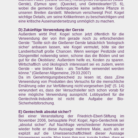
Gerste),
Elymus spec.
(Quecke), und Getreidearten“(S. 6),
wobei die gemeine Gartenquecke keine seltene Pflanze in
unseren Breiten darstellt. Wiederum verschweigt Prof. Kogel
wichtige Details, um seine KritikerInnen zu beschwichtigen und
eine kritische Auseinandersetzung unmöglich zu machen.
D) Zukünftige Verwendung der Gerste
Außerdem wirbt Prof. Kogel schon jetzt öffentlich für die
Verwendung der von ihm gerade noch zu erforschenden
Gerste: "Sollte sich die Gießener Gerste tatsächlich 'biologisch
sicher' anbauen lassen, wie Kogel vermutet, böte sie der
Landwirtschaft große Chancen. Wenn weniger Pestizide und
Düngemittel notwendig seien, schone das die Böden und sei
gut für die Ökobilanz. Außerdem helfe es, Kosten zu sparen.
Wirtschaftlich und ökologisch interessant sei es zudem, wenn
Gerste - wie bisher Mais - als Tierfutter verwendet werden
könne." (Gießener Allgemeine, 29.03.2007)
Da im Genehmigungsbescheid zu lesen ist, dass „Eine
Verwendung von Produkten des Versuchs für die menschliche
Ernährung oder zur Verfütterung nicht vorgesehen [ist]“ (S. 14)
verwundert es, dass der Versuchsleiter sich schon vorab für
eine mögliche Verwendung ausspricht. Lobbyarbeit für die
Gentechnik-Industrie ist nicht die Aufgabe der Bio-
Sicherheitsforschung.
E) Gentechnik absolut sicher?
Bei einer Veranstaltung der Friedrich-Ebert-Stiftung im
November 2006, behauptete Prof. Kogel, Agro-Gentechnik sei
„absolut sicher“. Auf Nachfrage verschiedener Anwesender
wieder holte er diese Aussage mehrere Male, auch als er
explizit auf die Unwissenschaftlichkeit dieser Aussage
hingewiesen wurde. Man kann ihm nun zugute halten, dass er