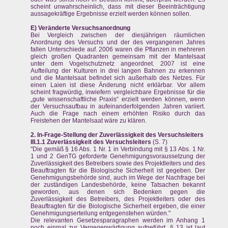
scheint unwahrscheinlich, dass mit dieser Beeinträchtigung
aussagekräftige Ergebnisse erzielt werden können sollen.
E) Veränderte Versuchsanordnung
Bei Vergleich zwischen der diesjährigen räumlichen
Anordnung des Versuchs und der des vergangenen Jahres
fallen Unterschiede auf. 2006 waren die Pflanzen in mehreren
gleich großen Quadranten gemeinsam mit der Mantelsaat
unter dem Vogelschutznetz angeordnet. 2007 ist eine
Aufteilung der Kulturen in drei langen Bahnen zu erkennen
und die Mantelsaat befindet sich außerhalb des Netzes. Für
einen Laien ist diese Änderung nicht erklärbar. Vor allem
scheint fragwürdig, inwiefern vergleichbare Ergebnisse für die
„gute wissenschaftliche Praxis“ erzielt werden können, wenn
der Versuchsaufbau in aufeinanderfolgenden Jahren variiert.
Auch die Frage nach einem erhöhten Risiko durch das
Freistehen der Mantelsaat wäre zu klären.
2. In-Frage-Stellung der Zuverlässigkeit des Versuchsleiters
III.1.1
Zuverlässigkeit des Versuchsleiters
(S. 7)
"Die gemäß § 16 Abs. 1 Nr. 1 in Verbindung mit § 13 Abs. 1 Nr.
1 und 2 GenTG geforderte Genehmigungsvoraussetzung der
Zuverlässigkeit des Betreibers sowie des Projektleiters und des
Beauftragten für die Biologische Sicherheit ist gegeben. Der
Genehmigungsbehörde sind, auch im Wege der Nachfrage bei
der zuständigen Landesbehörde, keine Tatsachen bekannt
geworden, aus denen sich Bedenken gegen die
Zuverlässigkeit des Betreibers, des Projektleiters oder des
Beauftragten für die Biologische Sicherheit ergeben, die einer
Genehmigungserteilung entgegenstehen würden."
Die relevanten Gesetzesparagraphen werden im Anhang 1
noch einmal zur Vergegenwärtigung aufgeführt. § 13 ist laut