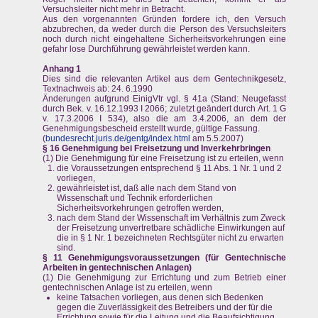
Versuchsleiter nicht mehr in Betracht.
Aus den vorgenannten Gründen fordere ich, den Versuch
abzubrechen, da weder durch die Person des Versuchsleiters
noch durch nicht eingehaltene Sicherheitsvorkehrungen eine
gefahr lose Durchführung gewährleistet werden kann.
Anhang 1
Dies sind die relevanten Artikel aus dem Gentechnikgesetz,
Textnachweis ab: 24. 6.1990
Änderungen aufgrund EinigVtr vgl. § 41a (Stand: Neugefasst
durch Bek. v. 16.12.1993 I 2066; zuletzt geändert durch Art. 1 G
v. 17.3.2006 I 534), also die am 3.4.2006, an dem der
Genehmigungsbescheid erstellt wurde, gültige Fassung.
(
bundesrecht.juris.de/gentg/index.html
am 5.5.2007)
§ 16 Genehmigung bei Freisetzung und Inverkehrbringen
(1) Die Genehmigung für eine Freisetzung ist zu erteilen, wenn
die Voraussetzungen entsprechend § 11 Abs. 1 Nr. 1 und 2
vorliegen,
gewährleistet ist, daß alle nach dem Stand von
Wissenschaft und Technik erforderlichen
Sicherheitsvorkehrungen getroffen werden,
nach dem Stand der Wissenschaft im Verhältnis zum Zweck
der Freisetzung unvertretbare schädliche Einwirkungen auf
die in § 1 Nr. 1 bezeichneten Rechtsgüter nicht zu erwarten
sind.
§ 11 Genehmigungsvoraussetzungen (für Gentechnische
Arbeiten in gentechnischen Anlagen)
(1) Die Genehmigung zur Errichtung und zum Betrieb einer
gentechnischen Anlage ist zu erteilen, wenn
keine Tatsachen vorliegen, aus denen sich Bedenken
gegen die Zuverlässigkeit des Betreibers und der für die
Errichtung sowie für die Leitung und die Beaufsichtigung