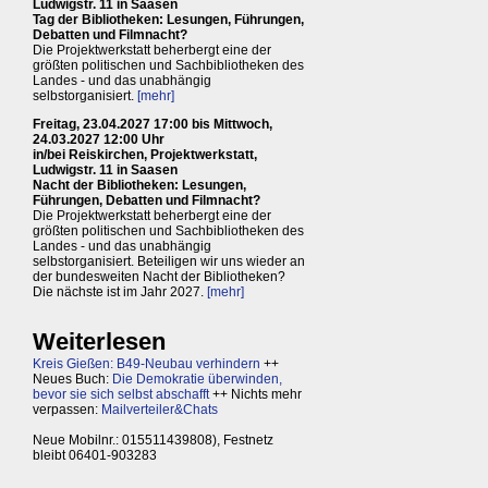
Ludwigstr. 11 in Saasen
Tag der Bibliotheken: Lesungen, Führungen,
Debatten und Filmnacht?
Die Projektwerkstatt beherbergt eine der
größten politischen und Sachbibliotheken des
Landes - und das unabhängig
selbstorganisiert.
[mehr]
Freitag, 23.04.2027 17:00 bis Mittwoch,
24.03.2027 12:00 Uhr
in/bei Reiskirchen, Projektwerkstatt,
Ludwigstr. 11 in Saasen
Nacht der Bibliotheken: Lesungen,
Führungen, Debatten und Filmnacht?
Die Projektwerkstatt beherbergt eine der
größten politischen und Sachbibliotheken des
Landes - und das unabhängig
selbstorganisiert. Beteiligen wir uns wieder an
der bundesweiten Nacht der Bibliotheken?
Die nächste ist im Jahr 2027.
[mehr]
Weiterlesen
Kreis Gießen: B49-Neubau verhindern
++
Neues Buch:
Die Demokratie überwinden,
bevor sie sich selbst abschafft
++ Nichts mehr
verpassen:
Mailverteiler&Chats
Neue Mobilnr.: 015511439808), Festnetz
bleibt 06401-903283