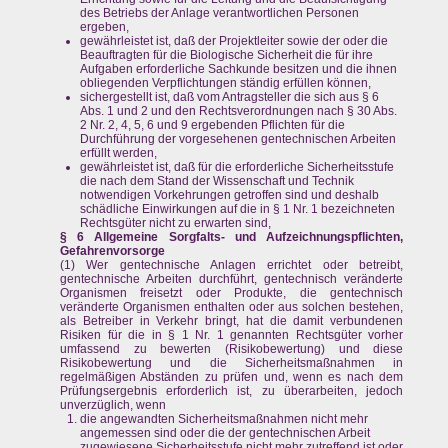
des Betriebs der Anlage verantwortlichen Personen
ergeben,
gewährleistet ist, daß der Projektleiter sowie der oder die
Beauftragten für die Biologische Sicherheit die für ihre
Aufgaben erforderliche Sachkunde besitzen und die ihnen
obliegenden Verpflichtungen ständig erfüllen können,
sichergestellt ist, daß vom Antragsteller die sich aus § 6
Abs. 1 und 2 und den Rechtsverordnungen nach § 30 Abs.
2 Nr. 2, 4, 5, 6 und 9 ergebenden Pflichten für die
Durchführung der vorgesehenen gentechnischen Arbeiten
erfüllt werden,
gewährleistet ist, daß für die erforderliche Sicherheitsstufe
die nach dem Stand der Wissenschaft und Technik
notwendigen Vorkehrungen getroffen sind und deshalb
schädliche Einwirkungen auf die in § 1 Nr. 1 bezeichneten
Rechtsgüter nicht zu erwarten sind,
§ 6 Allgemeine Sorgfalts- und Aufzeichnungspflichten,
Gefahrenvorsorge
(1) Wer gentechnische Anlagen errichtet oder betreibt,
gentechnische Arbeiten durchführt, gentechnisch veränderte
Organismen freisetzt oder Produkte, die gentechnisch
veränderte Organismen enthalten oder aus solchen bestehen,
als Betreiber in Verkehr bringt, hat die damit verbundenen
Risiken für die in § 1 Nr. 1 genannten Rechtsgüter vorher
umfassend zu bewerten (Risikobewertung) und diese
Risikobewertung und die Sicherheitsmaßnahmen in
regelmäßigen Abständen zu prüfen und, wenn es nach dem
Prüfungsergebnis erforderlich ist, zu überarbeiten, jedoch
unverzüglich, wenn
die angewandten Sicherheitsmaßnahmen nicht mehr
angemessen sind oder die der gentechnischen Arbeit
zugewiesene Sicherheitsstufe nicht mehr zutreffend ist oder