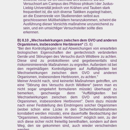
Versuchsort am Campus des Philoso phikum I der Justus-
Liebig-Universität jedoch von Krähen und Tauben stark
frequentiert ist, die sich diverse Taktiken zugelegt haben,
an die Essensreste von Studierenden selbst aus
geschlossenen Müllbehältern heranzukommen, scheint die
Ausführung dieser Vorsichts maßnahme unzureichend zu
sein, und ein umsichtiger Versuchsleiter sollte dies
erkennen.
B) II.10 „Wechselwirkungen zwischen dem GVO und anderen
Organismen, insbesondere Herbivoren“
(S. 6)
"Bei den Kontrollgängen ist auf Abweichungen von erwarteten
biologischen Eigenschaften der gentechnisch veränderten
Gerste und Störungen des Versuchs durch Wildtiere zu achten.
Diese sind zu protokollieren und gegebenenfalls sind
risikominimierende Maßnahmen zu ergreifen. Außerdem ist bei
den regelmäßigen Kontrollgängen auf Auffälligkeiten bei
Wechselwirkungen zwischen dem GVO und anderen
Organismen, insbesondere Herbivoren, zu achten."
Meiner Ansicht nach, sind keinerlei Maßnahmen getroffen, um
eine "Störung des Versuchs durch Wildtiere" (wenn man es
nicht sogar umgekehrt formulieren müsste) überhaupt zu
bemerken, geschweige denn "Auffälligkeiten bei
Wechselwirkungen zwischen dem GVO und anderen
Organismen, insbesondere Herbivoren". Denn dazu müsste
nach einer Feststellung des Eindringens solcher Organismen
(wobei schon eine Lücke in den Sicherheitsmaßnahmen
konstatiert werden müsste), eine dauerhafte Beobachtung der
"Organismen, insbesondere Herbivoren" möglich sein, zu der
sich diese sicher nicht freiwillig bereithalten, sondern auf dem
Weg, den sie gekommen sind, auch wieder verschwinden
werden.