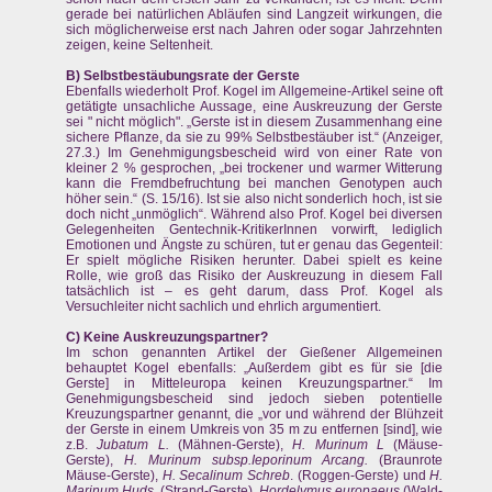
gerade bei natürlichen Abläufen sind Langzeit wirkungen, die
sich möglicherweise erst nach Jahren oder sogar Jahrzehnten
zeigen, keine Seltenheit.
B) Selbstbestäubungsrate der Gerste
Ebenfalls wiederholt Prof. Kogel im Allgemeine-Artikel seine oft
getätigte unsachliche Aussage, eine Auskreuzung der Gerste
sei " nicht möglich". „Gerste ist in diesem Zusammenhang eine
sichere Pflanze, da sie zu 99% Selbstbestäuber ist.“ (Anzeiger,
27.3.) Im Genehmigungsbescheid wird von einer Rate von
kleiner 2 % gesprochen, „bei trockener und warmer Witterung
kann die Fremdbefruchtung bei manchen Genotypen auch
höher sein.“ (S. 15/16). Ist sie also nicht sonderlich hoch, ist sie
doch nicht „unmöglich“. Während also Prof. Kogel bei diversen
Gelegenheiten Gentechnik-KritikerInnen vorwirft, lediglich
Emotionen und Ängste zu schüren, tut er genau das Gegenteil:
Er spielt mögliche Risiken herunter. Dabei spielt es keine
Rolle, wie groß das Risiko der Auskreuzung in diesem Fall
tatsächlich ist – es geht darum, dass Prof. Kogel als
Versuchleiter nicht sachlich und ehrlich argumentiert.
C) Keine Auskreuzungspartner?
Im schon genannten Artikel der Gießener Allgemeinen
behauptet Kogel ebenfalls: „Außerdem gibt es für sie [die
Gerste] in Mitteleuropa keinen Kreuzungspartner.“ Im
Genehmigungsbescheid sind jedoch sieben potentielle
Kreuzungspartner genannt, die „vor und während der Blühzeit
der Gerste in einem Umkreis von 35 m zu entfernen [sind], wie
z.B.
Jubatum L.
(Mähnen-Gerste),
H. Murinum L
(Mäuse-
Gerste),
H. Murinum subsp.
Ieporinum Arcang.
(Braunrote
Mäuse-Gerste),
H. Secalinum Schreb
. (Roggen-Gerste) und
H.
Marinum Huds.
(Strand-Gerste),
Hordelymus europaeus
(Wald-