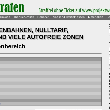
Umwelt
Theorie&Politik
Debatten
Saasen/GI/Mittelhessen
Materialien
Se
ENBAHNEN, NULLTARIF,
D VIELE AUTOFREIE ZONEN
nbereich
n