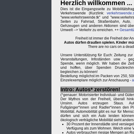
Herzlich willkommen ...
Dies ist die Eingangsseite zu Mobilitätsfr
Verkehrswende (Kurzlink:
verkehrswende.s
"www.verkehrswende.tk" und "www.verkehrs
Seiten zu Fahrrad, Straßenbahn, Auto, B
Gehzeugen und anderen Aktionen sind übe
Umwelt --> Verkehr zu erreichen. ++
Gesamtüb
Freiheit ist immer die Freiheit der 
Autos dürfen draußen spielen. Kinder mü
There are no cars on a dead
Unsere Unterstützung für Euch: Zeitung zur 
Veranstaltungen, Infoständen usw. - g
Spende, wenn möglich. Wir haben die Zeitu
und hoffen, über Spenden Druckrech
begleichen zu können!
Bestellung möglichst im Packen von 250, 50
Einzelexemplare möglich zur Anschauung -
a
Intro: Autos* zerstören!
(*genauer: Motorisierter Individual- und Güte
Der Mythos von der Freiheit, überall hi
Unsinn. Autos erzeugen Staus. A
Fußgänger*innen und Radler*innen den Pl
Mobilität. Automobilität gibt es nur für Mens
dürfen und sich ein Auto leisten können
ökologisch verträgliche Mobilität sieht anders
30 Prozent der Innenstädte sind versiegel
Verfügung als zum Wohnen. Welch eine 
Autos verbrauchen riesige Mengen an Roh