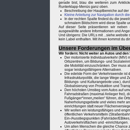
gerade bist, blau die weiteren zum Anklic
Runterklapp-Menüs ganz oben.
Beschreibung der Hauptbereiche auf der
Kleine Anleitung zur Navigation durch die
In der rechten Spalte findest du die je
schmalem Bildschirm wird diese Spalte u
Auf dieser Seite präsentieren wir neben
ausgewählte andere Informationen und Ange
Und übrigens: Die URLs mit ...siehe.website
kein Label enthalten. Mit ihnen kommst du d
Unsere Forderungen im Über
Wir fordern: Nicht weiter an Autos und de
Der motorisierte Individualverkehr (MIV) 
Ortszentren, um Bildungs- und Sozialeinr
die Mobilität einzuschränken. Der muss 
sogar leistungsfähigere Alternativen.
Die edelste Form der Verkehrswende ist 
Infrastrukturpolitik, die lange Wege und 
Bildungs- und Kulturangebote usw.), dur
Globalisierung von Produktion und Transp
Den höchsten Umstieg vom Autos auf umwelt
Fahrradstraßen (maximal Anlieger frei), d
Fußgänger*innen„meilen“ führen, die Orts
Naherholungsgebiete und vieles mehr anb
einrichtungen statt neuer Flächenversieg
Wir wollen ein leistungsfähiges und eng
öffentlichen Verkehrsmitteln (Straßenbah
Ein-/Ausstiegspunkten (Fahrräder/EBikes
Autoverkehrsflächen und -einrichtungen.
Um allen Menschen die gleiche Chance zur 