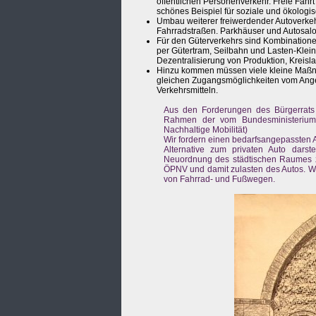
öffentlichen Personenverkehr. Freie Fahrt
schönes Beispiel für soziale und ökologi
Umbau weiterer freiwerdender Autoverkeh
Fahrradstraßen. Parkhäuser und Autosa
Für den Güterverkehrs sind Kombinatione
per Gütertram, Seilbahn und Lasten-Klein
Dezentralisierung von Produktion, Kreisl
Hinzu kommen müssen viele kleine Maßna
gleichen Zugangsmöglichkeiten vom Ang
Verkehrsmitteln.
Aus den Forderungen des Bürgerrats
Rahmen der vom Bundesministerium 
Nachhaltige Mobilität)
Wir fordern einen bedarfsangepassten 
Alternative zum privaten Auto darste
Neuordnung des städtischen Raumes 
ÖPNV und damit zulasten des Autos. W
von Fahrrad- und Fußwegen.