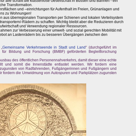
 für alle schafft die klassenlose Gesellschaft in Bussen und Bahnen - ein
sche Transformation.
rsflächen und –einrichtungen für Aufenthalt im Freien, Grünanlagen und
lons zu Wohnungen!
n aus überregionalen Transporten per Schienen und lokalen Verteilsystem
transportern/-Rädern zu schaffen. Wichtig bleibt aber die Reduzieren durch
aufwirtschaft und Verwendung regionaler Ressourcen.
hmen zur Verbesserung einer umwelt- und sozial gerechten Mobilität mit
ebot an Lastenrädern bis zu besseren Übergängen zwischen den
 „
Gemeinsame Verkehrswende in Stadt und Land
“ (durchgeführt im
für Bildung und Forschung (BMBF) geförderten Begleitforschung
Ausbau des öffentlichen Personennahverkehrs, damit dieser eine echte
llt und somit die Innenstädte entlastet werden. Wir fordern eine
zugunsten von Radfahrenden, Fußgängerinnen und Fußgängern und
ir fordern die Umwidmung von Autospuren und Parkplätzen zugunsten