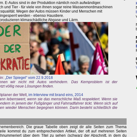
rn. E-Autos sind in der Produktion nämlich noch aufwändiger.
sch und Tier - für viele von ihnen sogar reine Massenmordmaschinen
ebensqualität. Wegen der Autos müssen Kinder und Menschen mit
ngesperrt werden - ebenso Haustiere.
t, produzieren klimaschädliche Abgase und Lärm.
in:
„Der Spiegel“ vom 22.9.2018
nen wir nicht mit Autos verhindern. Das Kernproblem ist der
tzt völlig neue Lösungen finden.
tplaner der Welt,
im Interview mit brand eins, 2014
 dann lebenswert, wenn sie das menschliche Maß respektiert. Wenn sie
ondern in jenem der Fußgänger und Fahrradfahrer tickt. Wenn sich auf
en wieder Menschen begegnen können. Darin besteht schließlich die
hemenbereich. Die graue Tabelle oben zeigt dir alle Seiten zum Thema
eile kommst du zum entsprechenden Artikel, der oft auf mehreren Seiten
durchnummeriert über dem Titel zu sehen (schwarz der Abschnitt, in dem du