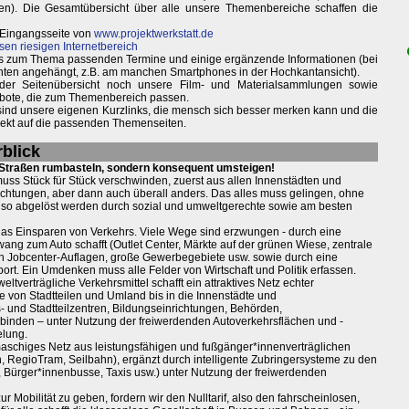
ken). Die Gesamtübersicht über alle unsere Themenbereiche schaffen die
 Eingangsseite von
www.projektwerkstatt.de
sen riesigen Internetbereich
weils zum Thema passenden Termine und einige ergänzende Informationen (bei
nten angehängt, z.B. am manchen Smartphones in der Hochkantansicht).
 der Seitenübersicht noch unsere Film- und Materialsammlungen sowie
bote, die zum Themenbereich passen.
 sind unsere eigenen Kurzlinks, die mensch sich besser merken kann und die
irekt auf die passenden Themenseiten.
blick
n Straßen rumbasteln, sondern konsequent umsteigen!
muss Stück für Stück verschwinden, zuerst aus allen Innenstädten und
ichtungen, aber dann auch überall anders. Das alles muss gelingen, ohne
also abgelöst werden durch sozial und umweltgerechte sowie am besten
das Einsparen von Verkehrs. Viele Wege sind erzwungen - durch eine
Zwang zum Auto schafft (Outlet Center, Märkte auf der grünen Wiese, zentrale
ch Jobcenter-Auflagen, große Gewerbegebiete usw. sowie durch eine
ort. Ein Umdenken muss alle Felder von Wirtschaft und Politik erfassen.
verträgliche Verkehrsmittel schafft ein attraktives Netz echter
ie von Stadtteilen und Umland bis in die Innenstädte und
- und Stadtteilzentren, Bildungseinrichtungen, Behörden,
inden – unter Nutzung der freiwerdenden Autoverkehrsflächen und -
elung.
maschiges Netz aus leistungsfähigen und fußgänger*innenverträglichen
n, RegioTram, Seilbahn), ergänzt durch intelligente Zubringersysteme zu den
, Bürger*innenbusse, Taxis usw.) unter Nutzung der freiwerdenden
Mobilität zu geben, fordern wir den Nulltarif, also den fahrscheinlosen,