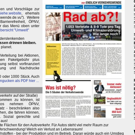
agen und Vorschläge zur
iehe.website
, ehemals
wende.de.vu"). Weitere
arrierefreiheit, ÖPNV,
r das Menü oben unter
ersicht "Umwelt"
Anderslenkenden
ssen drinnen bleiben.
 planet.
Verteilung bei Aktionen,
egen Paketgebühr plus
ng selbst vorfinanziert
nung und Nachdrucke
0 oder 1000 Stück. Auch
ngucken als PDF hier ...
rverkehr auf der Straße)
nkommen zu können, ist
utos nehmen ÖPNV,
atz - beschränken also
chen, die fahren können,
. Sozial gerechte und
 aus!
te Flächen für den Autoverkehr. Für Autos steht viel mehr Raum zur
Verschwendung! Welch ein Verlust an Lebensraum!
stoffen - bei der Produktion und im Betrieb. Daran würde auch ein Umstieg