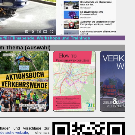
 für Filmabende, Workshops und Trainings
um Thema (Auswahl)
sfragen und Vorschläge zur
de.siehe.website
, ehemals