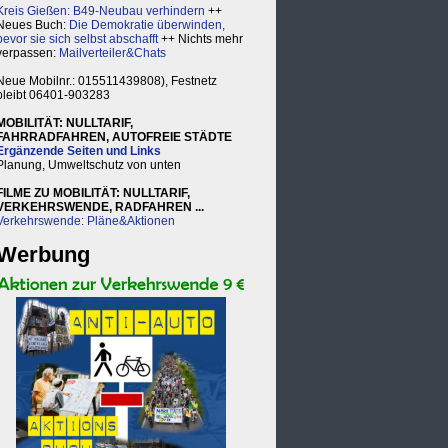
Kreis Gießen: B49-Neubau verhindern
++
Neues Buch:
Die Demokratie überwinden,
bevor sie sich selbst abschafft
++ Nichts mehr
verpassen:
Mailverteiler&Chats
Neue Mobilnr.: 015511439808), Festnetz
bleibt 06401-903283
MOBILITÄT: NULLTARIF,
FAHRRADFAHREN, AUTOFREIE STÄDTE
Ergänzende Seiten und Links
Planung, Umweltschutz von unten
FILME ZU MOBILITÄT: NULLTARIF,
VERKEHRSWENDE, RADFAHREN ...
Verkehrswende: Pläne&Aktionen
Werbung