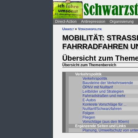
Direct-Action
Antirepression
Organisierung
Umwelt
»
Verkehrspolitik
MOBILITÄT: STRASS
FAHRRADFAHREN UN
Übersicht zum Theme
Übersicht zum Themenbereich
Verkehrspolitik
Verkehrspolitik
Bausteine der Verkehrswende
ÖPNV mit Nulltarif
Leitbilder und Strategien
Fahrradstraßen und mehr
E-Autos
Konkrete Vorschläge für ...
Nulltarif/Schwarzfahren
Folgen
Fliegen
Vorschläge (aus den 90ern)
Ergänzende Seiten und Links
Planung, Umweltschutz von unte