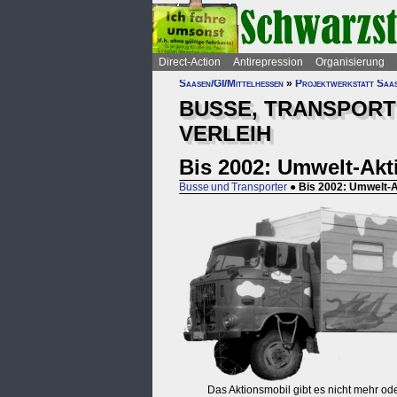
Direct-Action
Antirepression
Organisierung
Saasen/GI/Mittelhessen
»
Projektwerkstatt Saa
BUSSE, TRANSPORTE
VERLEIH
Bis 2002: Umwelt-Ak
Busse und Transporter
●
Bis 2002: Umwelt-
Das Aktionsmobil gibt es nicht mehr ode