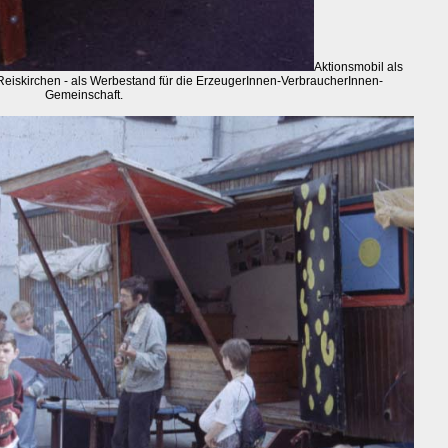
Aktionsmobil als
Reiskirchen - als Werbestand für die ErzeugerInnen-VerbraucherInnen-
Gemeinschaft.