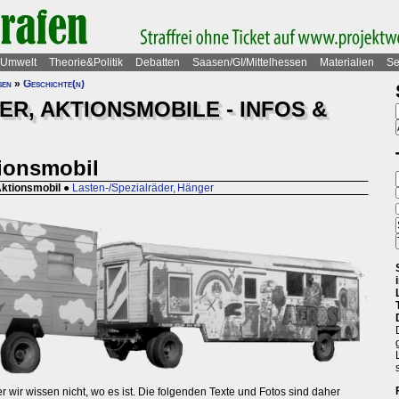
Umwelt
Theorie&Politik
Debatten
Saasen/GI/Mittelhessen
Materialien
Se
sen
»
Geschichte(n)
R, AKTIONSMOBILE - INFOS &
tionsmobil
Aktionsmobil
●
Lasten-/Spezialräder, Hänger
r wir wissen nicht, wo es ist. Die folgenden Texte und Fotos sind daher