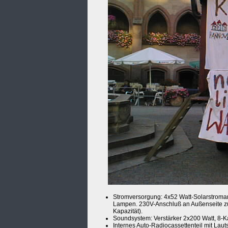
Stromversorgung: 4x52 Watt-Solarstroman
Lampen. 230V-Anschluß an Außenseite zu
Kapazität).
Soundsystem: Verstärker 2x200 Watt, 8-Ka
Internes Auto-Radiocassettenteil mit Laut