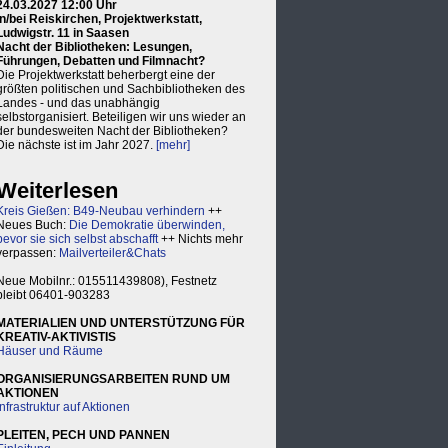
24.03.2027 12:00 Uhr
in/bei Reiskirchen, Projektwerkstatt,
Ludwigstr. 11 in Saasen
Nacht der Bibliotheken: Lesungen,
Führungen, Debatten und Filmnacht?
Die Projektwerkstatt beherbergt eine der
größten politischen und Sachbibliotheken des
Landes - und das unabhängig
selbstorganisiert. Beteiligen wir uns wieder an
der bundesweiten Nacht der Bibliotheken?
Die nächste ist im Jahr 2027.
[mehr]
Weiterlesen
Kreis Gießen: B49-Neubau verhindern
++
Neues Buch:
Die Demokratie überwinden,
bevor sie sich selbst abschafft
++ Nichts mehr
verpassen:
Mailverteiler&Chats
Neue Mobilnr.: 015511439808), Festnetz
bleibt 06401-903283
MATERIALIEN UND UNTERSTÜTZUNG FÜR
KREATIV-AKTIVISTIS
Häuser und Räume
ORGANISIERUNGSARBEITEN RUND UM
AKTIONEN
Infrastruktur auf Aktionen
PLEITEN, PECH UND PANNEN