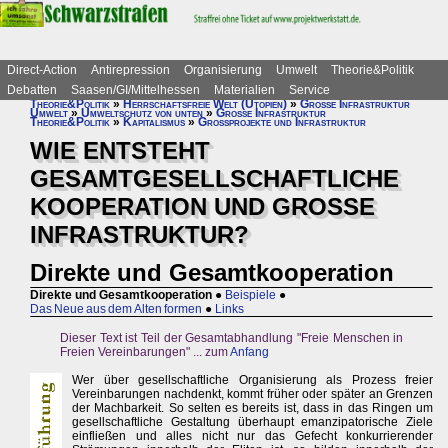
Direct-Action
Antirepression
Organisierung
Umwelt
Theorie&Politik
Debatten
Saasen/GI/Mittelhessen
Materialien
Service
Theorie&Politik
»
Herrschaftsfreie Welt (Utopien)
»
Große Infrastruktur
Umwelt
»
Umweltschutz von unten
»
Große Infrastruktur
Theorie&Politik
»
Kapitalismus
»
Großprojekte und Infrastruktur
WIE ENTSTEHT
GESAMTGESELLSCHAFTLICHE
KOOPERATION UND GROSSE
INFRASTRUKTUR?
Direkte und Gesamtkooperation
Direkte und Gesamtkooperation
●
Beispiele
●
Das Neue aus dem Alten formen
●
Links
Dieser Text ist Teil der Gesamtabhandlung "Freie Menschen in
Freien Vereinbarungen" ... zum
Anfang
Wer über gesellschaftliche Organisierung als Prozess freier
Vereinbarungen nachdenkt, kommt früher oder später an Grenzen
der Machbarkeit. So selten es bereits ist, dass in das Ringen um
gesellschaftliche Gestaltung überhaupt emanzipatorische Ziele
einfließen und alles nicht nur das Gefecht konkurrierender