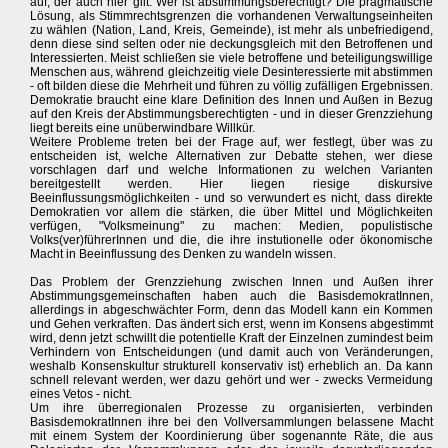
auf, der auch hier gilt: Wer ist abstimmungsberechtigt? Die pragmatische
Lösung, als Stimmrechtsgrenzen die vorhandenen Verwaltungseinheiten
zu wählen (Nation, Land, Kreis, Gemeinde), ist mehr als unbefriedigend,
denn diese sind selten oder nie deckungsgleich mit den Betroffenen und
Interessierten. Meist schließen sie viele betroffene und beteiligungswillige
Menschen aus, während gleichzeitig viele Desinteressierte mit abstimmen
- oft bilden diese die Mehrheit und führen zu völlig zufälligen Ergebnissen.
Demokratie braucht eine klare Definition des Innen und Außen in Bezug
auf den Kreis der Abstimmungsberechtigten - und in dieser Grenzziehung
liegt bereits eine unüberwindbare Willkür.
Weitere Probleme treten bei der Frage auf, wer festlegt, über was zu
entscheiden ist, welche Alternativen zur Debatte stehen, wer diese
vorschlagen darf und welche Informationen zu welchen Varianten
bereitgestellt werden. Hier liegen riesige diskursive
Beeinflussungsmöglichkeiten - und so verwundert es nicht, dass direkte
Demokratien vor allem die stärken, die über Mittel und Möglichkeiten
verfügen, "Volksmeinung" zu machen: Medien, populistische
Volks(ver)führerInnen und die, die ihre instutionelle oder ökonomische
Macht in Beeinflussung des Denken zu wandeln wissen.
Das Problem der Grenzziehung zwischen Innen und Außen ihrer
Abstimmungsgemeinschaften haben auch die BasisdemokratInnen,
allerdings in abgeschwächter Form, denn das Modell kann ein Kommen
und Gehen verkraften. Das ändert sich erst, wenn im Konsens abgestimmt
wird, denn jetzt schwillt die potentielle Kraft der Einzelnen zumindest beim
Verhindern von Entscheidungen (und damit auch von Veränderungen,
weshalb Konsenskultur strukturell konservativ ist) erheblich an. Da kann
schnell relevant werden, wer dazu gehört und wer - zwecks Vermeidung
eines Vetos - nicht.
Um ihre überregionalen Prozesse zu organisierten, verbinden
BasisdemokratInnen ihre bei den Vollversammlungen belassene Macht
mit einem System der Koordinierung über sogenannte Räte, die aus