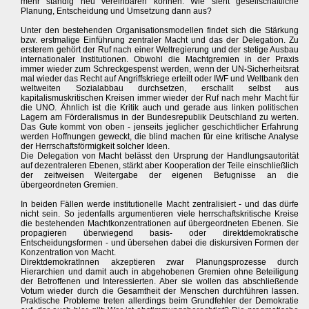
mehr ständig neu vereinbaren können. Wie sieht gesellschaftliche
Planung, Entscheidung und Umsetzung dann aus?
Unter den bestehenden Organisationsmodellen findet sich die Stärkung
bzw. erstmalige Einführung zentraler Macht und das der Delegation. Zu
ersterem gehört der Ruf nach einer Weltregierung und der stetige Ausbau
internationaler Institutionen. Obwohl die Machtgremien in der Praxis
immer wieder zum Schreckgespenst werden, wenn der UN-Sicherheitsrat
mal wieder das Recht auf Angriffskriege erteilt oder IWF und Weltbank den
weltweiten Sozialabbau durchsetzen, erschallt selbst aus
kapitalismuskritischen Kreisen immer wieder der Ruf nach mehr Macht für
die UNO. Ähnlich ist die Kritik auch und gerade aus linken politischen
Lagern am Förderalismus in der Bundesrepublik Deutschland zu werten.
Das Gute kommt von oben - jenseits jeglicher geschichtlicher Erfahrung
werden Hoffnungen geweckt, die blind machen für eine kritische Analyse
der Herrschaftsförmigkeit solcher Ideen.
Die Delegation von Macht belässt den Ursprung der Handlungsautorität
auf dezentraleren Ebenen, stärkt aber Kooperation der Teile einschließlich
der zeitweisen Weitergabe der eigenen Befugnisse an die
übergeordneten Gremien.
In beiden Fällen werde institutionelle Macht zentralisiert - und das dürfe
nicht sein. So jedenfalls argumentieren viele herrschaftskritische Kreise
die bestehenden Machtkonzentrationen auf übergeordneten Ebenen. Sie
propagieren überwiegend basis- oder direktdemokratische
Entscheidungsformen - und übersehen dabei die diskursiven Formen der
Konzentration von Macht.
DirektdemokratInnen akzeptieren zwar Planungsprozesse durch
Hierarchien und damit auch in abgehobenen Gremien ohne Beteiligung
der Betroffenen und Interessierten. Aber sie wollen das abschließende
Votum wieder durch die Gesamtheit der Menschen durchführen lassen.
Praktische Probleme treten allerdings beim Grundfehler der Demokratie