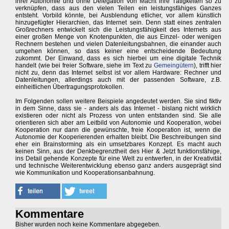
ihrer Autonomie und ohne Delegation von Macht ihre Tätigkeiten so zu
verknüpfen, dass aus den vielen Teilen ein leistungsfähiges Ganzes
entsteht. Vorbild könnte, bei Ausblendung etlicher, vor allem künstlich
hinzugefügter Hierarchien, das Internet sein. Denn statt eines zentralen
Großrechners entwickelt sich die Leistungsfähigkeit des Internets aus
einer großen Menge von Knotenpunkten, die aus Einzel- oder wenigen
Rechnern bestehen und vielen Datenleitungsbahnen, die einander auch
umgehen können, so dass keiner eine entscheidende Bedeutung
zukommt. Der Einwand, dass es sich hierbei um eine digitale Technik
handelt (wie bei freier Software, siehe im Text zu
Gemeingütern
), trifft hier
nicht zu, denn das Internet selbst ist vor allem Hardware: Rechner und
Datenleitungen, allerdings auch mit der passenden Software, z.B.
einheitlichen Übertragungsprotokollen.
Im Folgenden sollen weitere Beispiele angedeutet werden. Sie sind fiktiv
in dem Sinne, dass sie - anders als das Internet - bislang nicht wirklich
existieren oder nicht als Prozess von unten entstanden sind. Sie alle
orientieren sich aber am Leitbild von Autonomie und Kooperation, wobei
Kooperation nur dann die gewünschte, freie Kooperation ist, wenn die
Autonomie der Kooperierenden erhalten bleibt. Die Beschreibungen sind
eher ein Brainstorming als ein umsetzbares Konzept. Es macht auch
keinen Sinn, aus der Denkbegrenztheit des Hier & Jetzt funktionsfähige,
ins Detail gehende Konzepte für eine Welt zu entwerfen, in der Kreativität
und technische Weiterentwicklung ebenso ganz anders ausgeprägt sind
wie Kommunikation und Kooperationsanbahnung.
Kommentare
Bisher wurden noch keine Kommentare abgegeben.