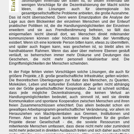
Strömungen innerhalb der Eliten ist, so bilden innerhalb der
wenigen Vorschläge für die Dezentralisierung der Macht solche
Ideen, die Lösungen auch für überregionale bis
gesamtgesellschaftliche Probleme anbieten, die große Ausnahme.
Das ist nicht überraschend. Denn wenn Emanzipation die Analyse der
Lage aus dem Blickwinkel der einzelnen Menschen und der Entwurf
praktischer Politiken ist, die die Handlungsmöglichkeiten der Einzelnen
erweitern und sie aus Fremdbestimmung befreien, so fällt das
einigermaßen leicht überall dort, wo Menschen direkt miteinander
kommunizieren können oder höchstens eine Stufe der Vermittlung
existiert. Wenn ich eine konkrete Person bitten kann, etwas zu übermitteln,
und später auch fragen kann, was geschehen ist, so bleibt alles im
handhabbaren Rahmen. Wenn das aber über mehrere Ebenen gestuft
verläuft, so beherrschen immer mehr Diskurse und Deutungen das
Geschehen, die nicht mehr personell lokalisierbar sind. Die
Eingriffsmöglichkeiten der Menschen schwinden.
In der Folge fehlen vielen Vorschlägen solche Lösungen, die auch für
größere Projekte, z.B. große gesellschaftliche Infrastruktur, gelten würden.
Die theoretischen Überlegungen zur Natur des Menschen, zu Quanten,
Molekülen, Leben und kultureller Evolution aber gelten nicht abhängig
von der Größe gesellschaftlicher Kooperation. Zwar ist schnell sichtbar,
dass jede mögliche Dezentralisierung, die keinen Verlust an
Handlungsmöglichkeiten bedeutet, auch sinnvoll ist, weil sie direkte
Kommunikation und spontane Kooperation zwischen Menschen und ihren
freien Zusammenschlüssen erleichtert. Das allein bedeutet schon ein
gewaltiges Arbeitsprogramm gesellschaftlicher Veränderung, vor allem im
Herausziehen von Machtpotentialen aus Gremien, Institutionen und
Firmen. Aber es bedarf auch konkreter Perspektiven für die großen
Projekte dieser Gesellschaft - die, die soviele Ressourcen und
mitwirkende Menschen umfassen, dass diese nicht mehr oder zumindest
nicht mehr jederzeit in direkten Austausch treten und sich daher auch nicht