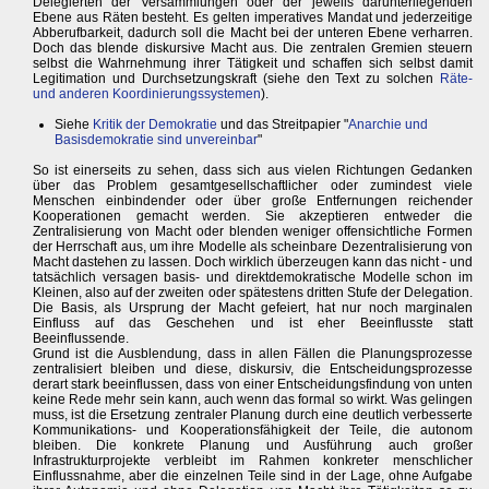
Delegierten der Versammlungen oder der jeweils darunterliegenden
Ebene aus Räten besteht. Es gelten imperatives Mandat und jederzeitige
Abberufbarkeit, dadurch soll die Macht bei der unteren Ebene verharren.
Doch das blende diskursive Macht aus. Die zentralen Gremien steuern
selbst die Wahrnehmung ihrer Tätigkeit und schaffen sich selbst damit
Legitimation und Durchsetzungskraft (siehe den Text zu solchen
Räte-
und anderen Koordinierungssystemen
).
Siehe
Kritik der Demokratie
und das Streitpapier "
Anarchie und
Basisdemokratie sind unvereinbar
"
So ist einerseits zu sehen, dass sich aus vielen Richtungen Gedanken
über das Problem gesamtgesellschaftlicher oder zumindest viele
Menschen einbindender oder über große Entfernungen reichender
Kooperationen gemacht werden. Sie akzeptieren entweder die
Zentralisierung von Macht oder blenden weniger offensichtliche Formen
der Herrschaft aus, um ihre Modelle als scheinbare Dezentralisierung von
Macht dastehen zu lassen. Doch wirklich überzeugen kann das nicht - und
tatsächlich versagen basis- und direktdemokratische Modelle schon im
Kleinen, also auf der zweiten oder spätestens dritten Stufe der Delegation.
Die Basis, als Ursprung der Macht gefeiert, hat nur noch marginalen
Einfluss auf das Geschehen und ist eher Beeinflusste statt
Beeinflussende.
Grund ist die Ausblendung, dass in allen Fällen die Planungsprozesse
zentralisiert bleiben und diese, diskursiv, die Entscheidungsprozesse
derart stark beeinflussen, dass von einer Entscheidungsfindung von unten
keine Rede mehr sein kann, auch wenn das formal so wirkt. Was gelingen
muss, ist die Ersetzung zentraler Planung durch eine deutlich verbesserte
Kommunikations- und Kooperationsfähigkeit der Teile, die autonom
bleiben. Die konkrete Planung und Ausführung auch großer
Infrastrukturprojekte verbleibt im Rahmen konkreter menschlicher
Einflussnahme, aber die einzelnen Teile sind in der Lage, ohne Aufgabe