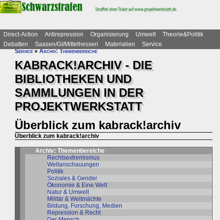
Direct-Action
Antirepression
Organisierung
Umwelt
Theorie&Politik
Debatten
Saasen/GI/Mittelhessen
Materialien
Service
Service
»
Archiv: Themenbereiche
KABRACK!ARCHIV - DIE
BIBLIOTHEKEN UND
SAMMLUNGEN IN DER
PROJEKTWERKSTATT
Überblick zum kabrack!archiv
Überblick zum kabrack!archiv
Archiv: Themenbereiche
Rechtsextremismus
Weltanschauungen
Politik
Soziales & Gender
Ökonomie & Eine Welt
Natur & Umwelt
Militär & Weltmächte
Bildung, Forschung, Medien
Repression & Recht
Der Mensch