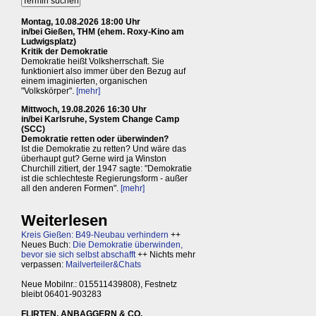
Montag, 10.08.2026 18:00 Uhr
in/bei Gießen, THM (ehem. Roxy-Kino am
Ludwigsplatz)
Kritik der Demokratie
Demokratie heißt Volksherrschaft. Sie
funktioniert also immer über den Bezug auf
einem imaginierten, organischen
"Volkskörper".
[mehr]
Mittwoch, 19.08.2026 16:30 Uhr
in/bei Karlsruhe, System Change Camp
(SCC)
Demokratie retten oder überwinden?
Ist die Demokratie zu retten? Und wäre das
überhaupt gut? Gerne wird ja Winston
Churchill zitiert, der 1947 sagte: "Demokratie
ist die schlechteste Regierungsform - außer
all den anderen Formen".
[mehr]
Weiterlesen
Kreis Gießen: B49-Neubau verhindern
++
Neues Buch:
Die Demokratie überwinden,
bevor sie sich selbst abschafft
++ Nichts mehr
verpassen:
Mailverteiler&Chats
Neue Mobilnr.: 015511439808), Festnetz
bleibt 06401-903283
FLIRTEN, ANBAGGERN & CO.