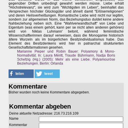
gegenüber Dritten unbedingt gewahrt werden müsse. Liebe erhält
"Höchstrelevanz", sie wird zum "Wichtigsten im Leben", beinhaltet das
Versprechen höchster Glücksgüter und ähnelt damit "Erlöserreligionen"
und deren Heilsverheißungen. Romantische Liebe wird nicht nur legitim,
sondern zur allgemeinen Norm, das Beziehungsduo duldet keine andere
Nahbeziehung neben sich. Eine "Wahlverwandtschaft" von Liebe und
Eigentum (was einem gehört, kann per se nicht allen anderen gehören)
wird von Niklas Luhmann' betont, während feministische
Wissenschaftlerinnen darauf verweisen, dass die Monogamie historisch
ältere Wurzeln als im bürgerlichen Besitzindividualismus habe. Das
Element des Besitzdenkens wird hier in patriarchal strukturierten
Gesellschaftsfarmationen gesehen.
Marianne Pieper und Robin Bauer: Polyamory & Mono-
Normativität. In: Laura Méritt, Traude Bührmann, Nadja Boris
Schefzig (Hg.) (2005): Mehr als eine Liebe. Polyamouröse
Beziehungen. Berlin: Orlanda
Kommentare
Bisher wurden noch keine Kommentare abgegeben.
Kommentar abgeben
Deine aktuelle Netzadresse: 216.73.216.109
Name
Kommentar