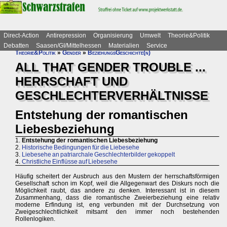
Direct-Action
Antirepression
Organisierung
Umwelt
Theorie&Politik
Debatten
Saasen/GI/Mittelhessen
Materialien
Service
Theorie&Politik
»
Gender
»
BeziehungsGeschichte(n)
ALL THAT GENDER TROUBLE ...
HERRSCHAFT UND
GESCHLECHTERVERHÄLTNISSE
Entstehung der romantischen
Liebesbeziehung
1.
Entstehung der romantischen Liebesbeziehung
2.
Historische Bedingungen für die Liebesehe
3.
Liebesehe an patriarchale Geschlechterbilder gekoppelt
4.
Christliche Einflüsse auf Liebesehe
Häufig scheitert der Ausbruch aus den Mustern der herrschaftsförmigen
Gesellschaft schon im Kopf, weil die Allgegenwart des Diskurs noch die
Möglichkeit raubt, das andere zu denken. Interessant ist in diesem
Zusammenhang, dass die romantische Zweierbeziehung eine relativ
moderne Erfindung ist, eng verbunden mit der Durchsetzung von
Zweigeschlechtlichkeit mitsamt den immer noch bestehenden
Rollenlogiken.