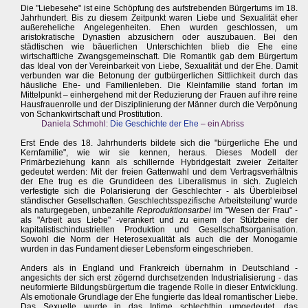
Die "Liebesehe" ist eine Schöpfung des aufstrebenden Bürgertums im 18.
Jahrhundert. Bis zu diesem Zeitpunkt waren Liebe und Sexualität eher
außereheliche Angelegenheiten. Ehen wurden geschlossen, um
aristokratische Dynastien abzusichern oder auszubauen. Bei den
städtischen wie bäuerlichen Unterschichten blieb die Ehe eine
wirtschaftliche Zwangsgemeinschaft. Die Romantik gab dem Bürgertum
das Ideal von der Vereinbarkeit von Liebe, Sexualität und der Ehe. Damit
verbunden war die Betonung der gutbürgerlichen Sittlichkeit durch das
häusliche Ehe- und Familienleben. Die Kleinfamilie stand fortan im
Mittelpunkt – einhergehend mit der Reduzierung der Frauen auf ihre reine
Hausfrauenrolle und der Disziplinierung der Männer durch die Verpönung
von Schankwirtschaft und Prostitution.
Daniela Schmohl:
Die Geschichte der Ehe
– ein Abriss
Erst Ende des 18. Jahrhunderts bildete sich die "bürgerliche Ehe und
Kernfamilie", wie wir sie kennen, heraus. Dieses Modell der
Primärbeziehung kann als schillernde Hybridgestalt zweier Zeitalter
gedeutet werden: Mit der freien Gattenwahl und dem Vertragsverhältnis
der Ehe trug es die Grundideen des Liberalismus in sich. Zugleich
verfestigte sich die Polarisierung der Geschlechter - als Überbleibsel
ständischer Gesellschaften. Geschlechtsspezifische Arbeitsteilung' wurde
als naturgegeben, unbezahlte
Reproduktionsarbei
im "Wesen der Frau" -
als "Arbeit aus Liebe" -verankert und zu einem der Stützbeine der
kapitalistischindustriellen Produktion und Gesellschaftsorganisation.
Sowohl die Norm der Heterosexualität als auch die der Monogamie
wurden in das Fundament dieser Lebensform eingeschrieben.
Anders als in England und Frankreich übernahm in Deutschland -
angesichts der sich erst zögernd durchsetzenden Industrialisierung - das
neuformierte Bildungsbürgertum die tragende Rolle in dieser Entwicklung.
Als emotionale Grundlage der Ehe fungierte das Ideal romantischer Liebe.
Das Sexuelle wurde in das Intime schlechthin umgedeutet, das