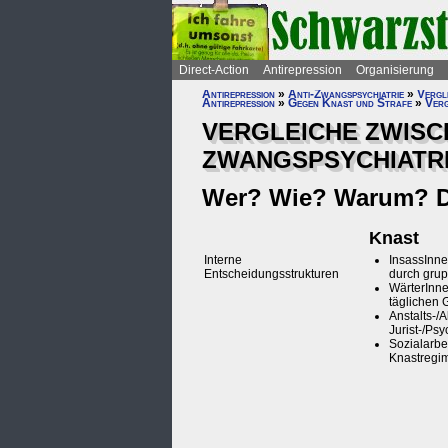
Direct-Action
Antirepression
Organisierung
Antirepression
»
Anti-Zwangspsychiatrie
»
Vergl
Antirepression
»
Gegen Knast und Strafe
»
Verg
VERGLEICHE ZWISC
ZWANGSPSYCHIATR
Wer? Wie? Warum? Di
Knast
Interne
InsassInne
Entscheidungsstrukturen
durch grup
WärterInne
täglichen 
Anstalts-/
Jurist-/Ps
Sozialarbe
Knastregi