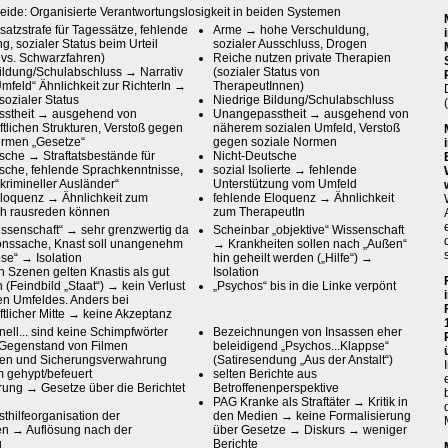
eide: Organisierte Verantwortungslosigkeit in beiden Systemen
atzstrafe für Tagessätze, fehlende
Arme → hohe Verschuldung,
g, sozialer Status beim Urteil
sozialer Ausschluss, Drogen
t vs. Schwarzfahren)
Reiche nutzen private Therapien
ildung/Schulabschluss → Narrativ
(sozialer Status von
Umfeld“ Ähnlichkeit zur RichterIn →
TherapeutInnen)
sozialer Status
Niedrige Bildung/Schulabschluss
stheit → ausgehend von
Unangepasstheit → ausgehend von
ftlichen Strukturen, Verstoß gegen
näherem sozialen Umfeld, Verstoß
ormen „Gesetze“
gegen soziale Normen
sche → Straftatsbestände für
Nicht-Deutsche
sche, fehlende Sprachkenntnisse,
sozial Isolierte → fehlende
„krimineller Ausländer“
Unterstützung vom Umfeld
Eloquenz → Ähnlichkeit zum
fehlende Eloquenz → Ähnlichkeit
ich rausreden können
zum TherapeutIn
ssenschaft“ → sehr grenzwertig da
Scheinbar „objektive“ Wissenschaft
tionssache, Knast soll unangenehm
→ Krankheiten sollen nach „Außen“
se“ → Isolation
hin geheilt werden („Hilfe“) →
 Szenen gelten Knastis als gut
Isolation
(Feindbild „Staat“) → kein Verlust
„Psychos“ bis in die Linke verpönt
en Umfeldes. Anders bei
ftlicher Mitte → keine Akzeptanz
nell... sind keine Schimpfwörter
Bezeichnungen von Insassen eher
 Gegenstand von Filmen
beleidigend „Psychos...Klappse“
fen und Sicherungsverwahrung
(Satiresendung „Aus der Anstalt“)
m gehypt/befeuert
selten Berichte aus
rung → Gesetze über die Berichtet
Betroffenenperspektive
PAG Kranke als Straftäter → Kritik in
sthilfeorganisation der
den Medien → keine Formalisierung
n → Auflösung nach der
über Gesetze → Diskurs → weniger
g
Berichte