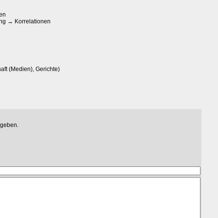
ten
ung → Korrelationen
aft (Medien), Gerichte)
egeben.