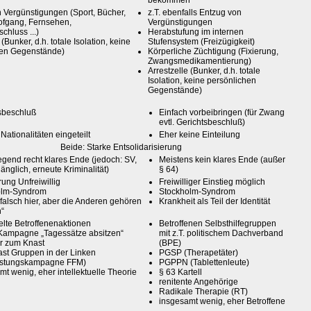
bekommen
 Vergünstigungen (Sport, Bücher,
z.T. ebenfalls Entzug von
ofgang, Fernsehen,
Vergünstigungen
chluss ...)
Herabstufung im internen
 (Bunker, d.h. totale Isolation, keine
Stufensystem (Freizügigkeit)
hen Gegenstände)
Körperliche Züchtigung (Fixierung,
Zwangsmedikamentierung)
Arrestzelle (Bunker, d.h. totale
Isolation, keine persönlichen
Gegenstände)
sbeschluß
Einfach vorbeibringen (für Zwang
evtl. Gerichtsbeschluß)
 Nationalitäten eingeteilt
Eher keine Einteilung
Beide: Starke Entsolidarisierung
gend recht klares Ende (jedoch: SV,
Meistens kein klares Ende (außer
änglich, erneute Kriminalität)
§ 64)
rung Unfreiwillig
Freiwilliger Einstieg möglich
olm-Syndrom
Stockholm-Syndrom
 falsch hier, aber die Anderen gehören
Krankheit als Teil der Identität
n“
elte Betroffenenaktionen
Betroffenen Selbsthilfegruppen
ampagne „Tagessätze absitzen“
mit z.T. politischem Dachverband
er zum Knast
(BPE)
ast Gruppen in der Linken
PGSP (Therapetäter)
astungskampagne FFM)
PGPPN (Tablettenleute)
mt wenig, eher intellektuelle Theorie
§ 63 Kartell
renitente Angehörige
Radikale Therapie (RT)
insgesamt wenig, eher Betroffene