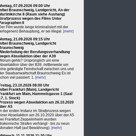
Montag, 07.09.2026 09:00 Uhr
in/bei Braunschweig, Landgericht, An der
Martinikirche 8 (Raum siehe Aushang)
Strafprozess wegen des Films Unter
Paragraphen II
Der Film wurde lange kriminalisiert mit der
(erlogenen) Behauptung, er sei illegal.
[mehr]
Montag, 21.09.2026 09:15 Uhr
in/bei Braunschweig, Landgericht
Braunschweig
Wiederholung der Berufungsverhandlung
wegen Abseilaktion über der A39
Worum gehts? Ursprünglich um eine
Abseilaktion über der B39, mittlerweile um
eine gefestigte Feindschaft zwischen uns und
der Staatsanwaltschaft Braunschweig Es ist
schon viel passiert: 1.
[mehr]
Freitag, 23.10.2026 08:00 Uhr
in/bei Frankfurt (Main), Landgericht
Frankfurt am Main, Hammelsgasse 1 (Saal
17, 1. Stock)
Prozess wegen Abseilaktion am 26.10.2020
über A5
In der ersten Instanz im Strafprozess wegen
einer Abseilaktion am 26.10.2020 über der A5
bei Frankfurt Zeppelinheim wurden
drakonische Strafen verhängt - bis zu neun
Monaten Haft (auf Bewährung).
[mehr]
Mittwoch, 11.11.2026 11:30 Uhr