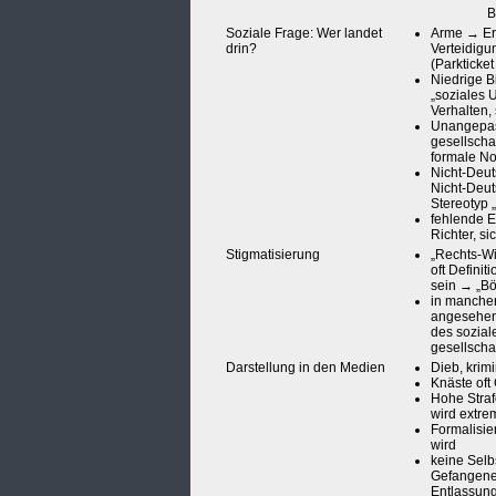
B
Soziale Frage: Wer landet
Arme → Ers
drin?
Verteidigun
(Parkticke
Niedrige B
„soziales 
Verhalten, 
Unangepas
gesellscha
formale N
Nicht-Deut
Nicht-Deut
Stereotyp 
fehlende 
Richter, s
Stigmatisierung
„Rechts-Wi
oft Defini
sein → „Bö
in manchen
angesehen 
des sozial
gesellscha
Darstellung in den Medien
Dieb, krimi
Knäste oft
Hohe Stra
wird extre
Formalisie
wird
keine Selb
Gefangene
Entlassun