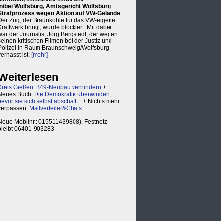
in/bei Wolfsburg, Amtsgericht Wolfsburg
Strafprozess wegen Aktion auf VW-Gelände
Der Zug, der Braunkohle für das VW-eigene
Kraftwerk bringt, wurde blockiert. Mit dabei
war der Journalist Jörg Bergstedt, der wegen
seinen kritischen Filmen bei der Justiz und
Polizei in Raum Braunschweig/Wolfsburg
verhasst ist.
[mehr]
Weiterlesen
Kreis Gießen: B49-Neubau verhindern
++
Neues Buch:
Die Demokratie überwinden,
bevor sie sich selbst abschafft
++ Nichts mehr
verpassen:
Mailverteiler&Chats
Neue Mobilnr.: 015511439808), Festnetz
bleibt 06401-903283