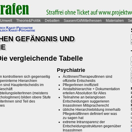
Umwelt
Theorie&Politik
Debatten
Saasen/GI/Mittelhessen
Materialien
Se
eich Knast-Psychiatrie
leich Knast-Psychiatrie
HEN GEFÄNGNIS UND
IE
e vergleichende Tabelle
Psychiatrie
n kontrollieren sich gegenseitig
ÄrztInnen/TherapeutInnen sind
peninterne Hierarchien
offizielle Entscheidis
n sind Hauptentscheidis im
PflegerInnen inoffiziell
Geschäft
Anstaltshierarchie + Dokumentation
AbteilungsleiterInnen (meistens
erteilen Absolution für Alles
ychologInnen) bilden obere Stufe
Teilnahme an belanglosen
iterInnen sind Teil des
Entscheidungen suggerieren
mes
InsassInnen Mitspracherecht
übliche Hierarchiebildung innerhalb
PflegekräftInnen definiert wer was
zu sagen hat
extreme Intransparenz der
Entscheidungsstrukturen gegenüber
InsassInnen