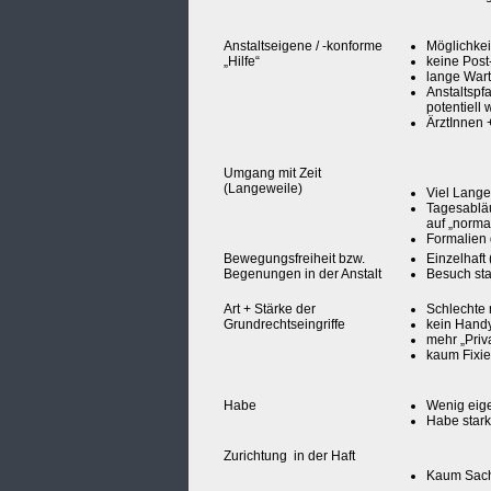
Anstaltseigene / -konforme
Möglichkei
„Hilfe“
keine Pos
lange Wart
Anstaltspfa
potentiell
ÄrztInnen 
Umgang mit Zeit
(Langeweile)
Viel Lange
Tagesabläu
auf „normal
Formalien 
Bewegungsfreiheit bzw.
Einzelhaft
Begenungen in der Anstalt
Besuch sta
Art + Stärke der
Schlechte
Grundrechtseingriffe
kein Handy
mehr „Priv
kaum Fixie
Habe
Wenig eig
Habe stark
Zurichtung in der Haft
Kaum Sach