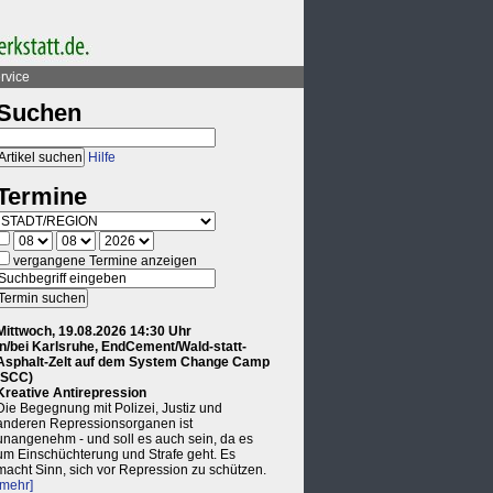
rvice
Suchen
Hilfe
Termine
vergangene Termine anzeigen
Mittwoch, 19.08.2026 14:30 Uhr
in/bei Karlsruhe, EndCement/Wald-statt-
Asphalt-Zelt auf dem System Change Camp
(SCC)
Kreative Antirepression
Die Begegnung mit Polizei, Justiz und
anderen Repressionsorganen ist
unangenehm - und soll es auch sein, da es
um Einschüchterung und Strafe geht. Es
macht Sinn, sich vor Repression zu schützen.
[mehr]