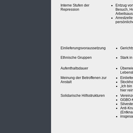
Interne Stufen der
Entzug von
Repression
Besuch, H
Arbeitsauss
Arrestzelle
persönlic
Einlieferungsvoraussetzung
Gericht
Ethnische Gruppen
Stark in
Aufenthaltsdauer
Überwie
Lebensl
Meinung der Betroffenen zur
Einliefe
Anstalt
Stockh
„Ich bin
hier rei
Solidarische Hilfsstrukturen
Vereinz
GGBO-K
Silvest
Anti-Kn
(Entkn
insgesa