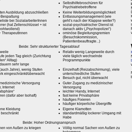
Selbsthilfebroschüren für
Psychiatriebetroffene
ten Ausbildung abzuschließen
Keine Weiterbildungsmöglichkeit
t-Bespaßung
Entlassungsmanagement (wie
eliste bei SozialarbeiterInnen
geht’s nach der Klappse weiter?)
rrer (hat Zellenschlüssel + ist
sozial-psychiatrischer Dienst ist
 wohlwollend)
danach aktiv („Psychopolizei“)
+ TherapeutInnen
ominöse Begleitungsgremien
(Besuchskommission,
Patientenbeauftragte...)
Beide: Sehr strukturierter Tagesablauf
weile
Relativ wenig Langeweile durch
fe jeden Tag gleich (Zurichtung
viele täglich wechselnde
en“ Alltag)
Programmpunkte
dauern sehr lange
 (auch Jahre), wenig Stufen
Einzelhaft (Reizabschirmung), viele
rk eingeschränkt/überwacht
unterschiedliche Stufen
Besuch gut, nicht überwacht
 medizinische Versorgung
Guter Zugang zu medizinischer
, Internet
Versorgung
atsphäre“
leichter Handy, Internet
ren (dafür aber Isohaft)
fast keine Privatsphäre
häufiges Fixieren
häufiger körperliche Übergriffe
ene Kleidung
Eigene Klamotten
 beschränkt
standardmäßig lockerer Umgang mit
Habe
Beide: Hoher Ordnungsanspruch
en von Außen zu kriegen
Völlig normal Sachen von Außen zu