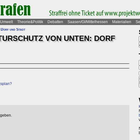
Umwelt
Theorie&Politik
Debatten
Saasen/GI/Mittelhessen
Materialien
Se
 Dorf und Stadt
URSCHUTZ VON UNTEN: DORF
tsplan?
egeben.