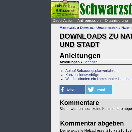
Direct-Action
Antirepression
Organisierung
Materialien
»
Download Umweltthemen
»
Natur:
DOWNLOADS ZU NAT
UND STADT
Anleitungen
Anleitungen
●
Schriften
Ablauf Bebauungsplanverfahren
Konzessionsverträge
Wie funktioniert ein kommunaler Haushal
Kommentare
Bisher wurden noch keine Kommentare abg
Kommentar abgeben
Deine aktuelle Netzadresse: 216.73.216.159