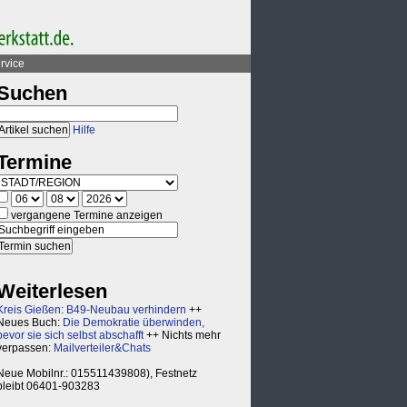
rvice
Suchen
Hilfe
Termine
vergangene Termine anzeigen
Weiterlesen
Kreis Gießen: B49-Neubau verhindern
++
Neues Buch:
Die Demokratie überwinden,
bevor sie sich selbst abschafft
++ Nichts mehr
verpassen:
Mailverteiler&Chats
Neue Mobilnr.: 015511439808), Festnetz
bleibt 06401-903283