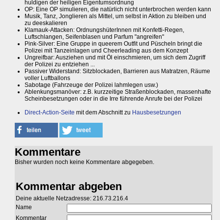
huldigen der heiligen Eigentumsordnung
OP: Eine OP simulieren, die natürlich nicht unterbrochen werden kann
Musik, Tanz, Jonglieren als Mittel, um selbst in Aktion zu bleiben und
zu deeskalieren
Klamauk-Attacken: OrdnungshüterInnen mit Konfetti-Regen,
Luftschlangen, Seifenblasen und Parfum "angreifen"
Pink-Silver: Eine Gruppe in queerem Outfit und Püscheln bringt die
Polizei mit Tanzeinlagen und Cheerleading aus dem Konzept
Ungreifbar: Ausziehen und mit Öl einschmieren, um sich dem Zugriff
der Polizei zu entziehen ...
Passiver Widerstand: Sitzblockaden, Barrieren aus Matratzen, Räume
voller Luftballons
Sabotage (Fahrzeuge der Polizei lahmlegen usw.)
Ablenkungsmanöver: z.B. kurzzeitige Straßenblockaden, massenhafte
Scheinbesetzungen oder in die Irre führende Anrufe bei der Polizei
Direct-Action-Seite
mit dem Abschnitt zu
Hausbesetzungen
Kommentare
Bisher wurden noch keine Kommentare abgegeben.
Kommentar abgeben
Deine aktuelle Netzadresse: 216.73.216.4
Name
Kommentar