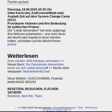
Dienstag, 18.08.2026 20:30 Uhr
in/bei Karlsruhe, EndCement/Wald-statt-
Asphalt-Zelt auf dem System Change Camp
(SCC)
Provokante Aktionen und ihre Bedeutung
für politischen Protest
Die "Letzte Generation" hat viele aufgeregt.
Ihre Aktionen polarisieren - und viele derer,
die Macht oder Kapital in ihren Händen
halten, schimpfen auf die Aktivist*innen.
[mehr]
Weiterlesen
Kreis Gießen: B49-Neubau verhindern
++
Neues Buch:
Die Demokratie überwinden,
bevor sie sich selbst abschafft
++ Nichts mehr
verpassen:
Mailverteiler&Chats
Neue Mobilnr.: 015511439808), Festnetz
bleibt 06401-903283
BESETZEN, BESUCHEN, FLÄCHEN
SICHERN
Beispiele, Berichte, Tipps
↑
· © 1994-2026 Schwarzstrafen·
Kontakt
/
Impressum
·
FAQ
·
RSS-Feed
Vertrag widerrufen