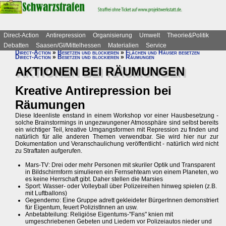
Direct-Action
Antirepression
Organisierung
Umwelt
Theorie&Politik
Debatten
Saasen/GI/Mittelhessen
Materialien
Service
Direct-Action
»
Besetzen und blockieren
»
Flächen und Häuser besetzen
Direct-Action
»
Besetzen und blockieren
»
Räumungen
AKTIONEN BEI RÄUMUNGEN
Kreative Antirepression bei
Räumungen
Diese Ideenliste enstand in einem Workshop vor einer Hausbesetzung -
solche Brainstormings in ungezwungener Atmossphäre sind selbst bereits
ein wichtiger Teil, kreative Umgangsformen mit Repression zu finden und
natürlich für alle anderen Themen verwendbar. Sie wird hier nur zur
Dokumentation und Veranschaulichung veröffentlicht - natürlich wird nicht
zu Straftaten aufgerufen.
Mars-TV: Drei oder mehr Personen mit skuriler Optik und Transparent
in Bildschirmform simulieren ein Fernsehteam von einem Planeten, wo
es keine Herrschaft gibt. Daher stellen die Marsies
Sport: Wasser- oder Volleyball über Polizeireihen hinweg spielen (z.B.
mit Luftballons)
Gegendemo: Eine Gruppe adrett gekleideter BürgerInnen demonstriert
für Eigentum, feuert PolizistInnen an usw.
Anbetabteilung: Religiöse Eigentums-"Fans" knien mit
umgeschriebenen Gebeten und Liedern vor Polizeiautos nieder und