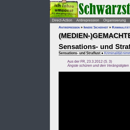
Direct-Action
Antirepression
Organisierung
Antirepression
»
Innere Sicherheit
»
Kriminalitä
(MEDIEN-)GEMACHTE
Sensations- und Straf
Sensations- und Straflust
●
Kriminalität nim
Aus der FR, 23.3.2012 (S. 3)
Ängste schüren und den Verängstigten