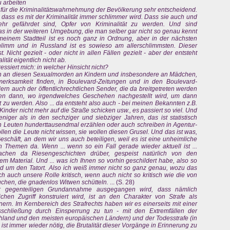
u arbeiten
 für die Kriminalitätswahrnehmung der Bevölkerung sehr entscheidend.
 dass es mit der Kriminalität immer schlimmer wird. Dass sie auch und
hr gefährdet sind, Opfer von Kriminalität zu werden. Und sind
s in der weiteren Umgebung, die man selber gar nicht so genau kennt
 meinem Stadtteil ist es noch ganz in Ordnung, aber in der nächsten
hlimm und in Russland ist es sowieso am allerschlimmsten. Dieser
Nicht gezielt - oder nicht in allen Fällen gezielt - aber der entsteht
tät eigentlich nicht ab.
ressiert mich: in welcher Hinsicht nicht?
n an diesen Sexualmorden an Kindern und insbesondere an Mädchen,
ufmerksamkeit finden, in Boulevard-Zeitungen und in den Boulevard-
ern auch der öffentlichrechtlichen Sender, die da breitgetreten werden
ilmen dann, wo irgendwelches Geschehen nachgestellt wird, um dann
zu werden. Also ... da entsteht also auch - bei meinen Bekannten z.B.
Kinder nicht mehr auf die Straße schicken usw., es passiert so viel. Und
niger als in den sechziger und siebziger Jahren, das ist statistisch
en Leuten hunderttausendmal erzählen oder auch schreiben in Agentur-
ollen die Leute nicht wissen, sie wollen diesen Grusel. Und das ist was,
Geschäft, an dem wir uns auch beteiligen, weil es ist eine unheimliche
Themen da. Wenn ... wenn so ein Fall gerade wieder aktuell ist ...
achen da Riesengeschichten drüber, gespeist natürlich von den
 Material. Und ... was ich Ihnen so vorhin geschildert habe, also so
d um den Tatort. Also ich weiß immer nicht so ganz genau, wozu das
ich auch unsere Rolle kritisch, wenn auch nicht so kritisch wie die von
auchen, die gnadenlos Witwen schütteln.
... (S. 28)
r gegenteiligen Grundannahme ausgegangen wird, dass nämlich
lichen Zugriff konstruiert wird, ist an den Charakter von Strafe als
nern. Im Kernbereich des Strafrechts haben wir es einerseits mit einer
schließung durch Einsperrung zu tun - mit den Extremfällen der
chland und den meisten europäischen Ländern) und der Todesstrafe (in
st immer wieder nötig, die Brutalität dieser Vorgänge in Erinnerung zu