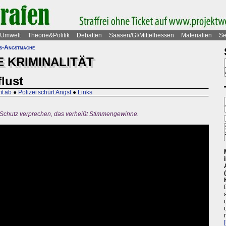
Umwelt
Theorie&Politik
Debatten
Saasen/GI/Mittelhessen
Materialien
Se
ts-Angstmache
 KRIMINALITÄT
lust
mt ab
●
Polizei schürt Angst
●
Links
 Schutz verprechen, das verheißt Stimmengewinne.