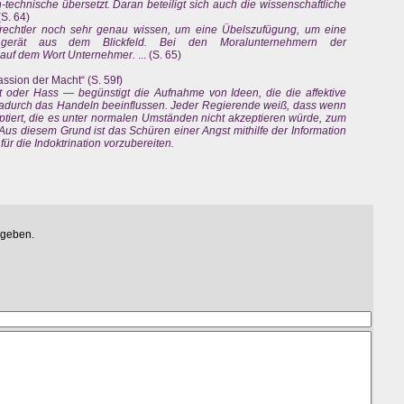
echnische übersetzt. Daran beteiligt sich auch die wissenschaftliche
 (S. 64)
afrechtler noch sehr genau wissen, um eine Übelszufügung, um eine
, gerät aus dem Blickfeld. Bei den Moralunternehmern der
g auf dem Wort Unternehmer.
... (S. 65)
ssion der Macht“ (S. 59f)
it oder Hass — begünstigt die Aufnahme von Ideen, die die affektive
durch das Handeln beeinflussen. Jeder Regierende weiß, dass wenn
ptiert, die es unter normalen Umständen nicht akzeptieren würde, zum
Aus diesem Grund ist das Schüren einer Angst mithilfe der Information
r die Indoktrination vorzubereiten.
egeben.