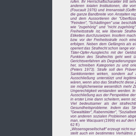
rufen. Ihr Herrschaftscharakter tritt s
anderen totalen Institutionen, die v
(Foucault 1976) und Irrenanstalt (Gof
die ganze Bandbreite von Anstalten rep
und dem Aussortieren der "Überflüssi
"Feinden", "Schädlingen" usw. beschäft
wie "zugehörig" und "nicht zugehörig",
Freiheitsstrafe ist, wie liberale Stra
Etiketten durchzusetzen. Insofern mach
bzw. vor der Freiheitsstrafe noch ein
erfolgen. Neben dem Gefängnis als ei
operiert das Strafrecht schon lange vo
Täter-Opfer-Ausgleichs mit der Geldstr
Funktion des Strafrechts geht weit üb
Gerichtsverfahren als Degradierungspro
her, schreiben Kategorien zu und orie
(Peters 1973). Strafe soll den Präve
Sanktionierten wirken, sondern auf
Ausschließung unterstützt und legitim
wären, wenn also das Strafrecht diese 
sie möglicherweise wesentlich mehr Zu
Ungerechtigkeit verstanden werden. I
Ausschließung aus der Perspektive der 
in erster Linie dann scheitern, wenn s
Viel bedeutsamer als der strafrecht
Gesundheitsprobleme. Indem das Stra
"Gewalttäter", Rabenmütter", "Sozialbet
von anderen sozialen Probleinen abgel
man, wie Wacquant (1999) es auf den P
62 ff.)
„Wissensgesellschaft" erzeugt nicht nu
stellt auch ein bestimmtes Verhältnis