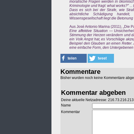
moralische Fragen werden in ökomisch-t
Kriminologie und fragt: what works?"
...
Dass es sich bei der Strafe, wie Str
absichtliche Schädigung handelt
Wissensgesellschaft liegt die Betonun
Aus José Antonio Marina (2011), „Die Pa
Eine affektive Situation — Unsicherhe
Stimmung der Herzen verändern und da
ein Volk Angst hat, es Vorschläge akze
Beispiel den Glauben an einen Retter. 
eine einfache Form, den Untergebenen fü
Kommentare
Bisher wurden noch keine Kommentare abg
Kommentar abgeben
Deine aktuelle Netzadresse: 216.73.216.213
Name
Kommentar