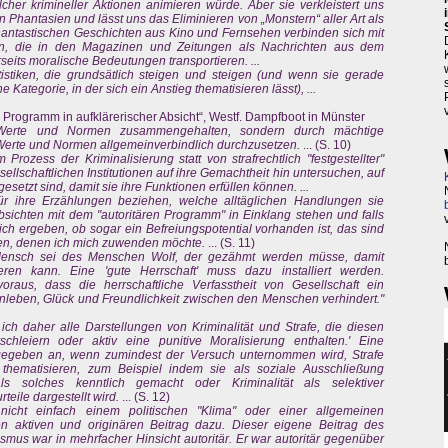
er krimineller Aktionen animieren würde. Aber sie verkleistert uns
 Phantasien und lässt uns das Eliminieren von „Monstern“ aller Art als
antastischen Geschichten aus Kino und Fernsehen verbinden sich mit
en, die in den Magazinen und Zeitungen als Nachrichten aus dem
seits moralische Bedeutungen transportieren. ...
istiken, die grundsätlich steigen und steigen (und wenn sie gerade
 Kategorie, in der sich ein Anstieg thematisieren lässt), ...
es Programm in aufklärerischer Absicht“, Westf. Dampfboot in Münster
h Werte und Normen zusammengehalten, sondern durch mächtige
 Werte und Normen allgemeinverbindlich durchzusetzen.
... (S. 10)
Prozess der Kriminalisierung statt von strafrechtlich "festgestellter"
esellschaftlichen Institutionen auf ihre Gemachtheit hin untersuchen, auf
esetzt sind, damit sie ihre Funktionen erfüllen können. ...
für ihre Erzählungen beziehen, welche alltäglichen Handlungen sie
Absichten mit dem "autoritären Programm" in Einklang stehen und falls
sich ergeben, ob sogar ein Befreiungspotential vorhanden ist, das sind
gen, denen ich mich zuwenden möchte.
... (S. 11)
r Mensch sei des Menschen Wolf, der gezähmt werden müsse, damit
ren kann. Eine 'gute Herrschaft' muss dazu installiert werden.
raus, dass die herrschaftliche Verfasstheit von Gesellschaft ein
eben, Glück und Freundlichkeit zwischen den Menschen verhindert."
ich daher alle Darstellungen von Kriminalität und Strafe, die diesen
schleiern oder aktiv eine punitive Moralisierung enthalten.' Eine
s gegeben an, wenn zumindest der Versuch unternommen wird, Strafe
thematisieren, zum Beispiel indem sie als soziale Ausschließung
als solches kenntlich gemacht oder Kriminalität als selektiver
eile dargestellt wird.
... (S. 12)
 nicht einfach einem politischen "Klima" oder einer allgemeinen
n aktiven und originären Beitrag dazu. Dieser eigene Beitrag des
us war in mehrfacher Hinsicht autoritär. Er war autoritär gegenüber