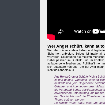
Wer Angst schürt, kann autor
Wer Macht über andere haben und legitimiere
Sicherheit anbieten. Beides ist irrational
verzerren. So glauben die meisten Mensche
Dabei passiert im Dunkeln und im Kontakt
auflagengeile Medien und Politiker*innen m
sich autoritäre Führung. Die übt zwar mehr
sieht das anders aus ...
Aus Helga Cremer-Schäfer/Heinz Schäfer
In den beiden Varianten „jemand vers
bestraft“ und „ein Ungeheuer bedroht
Gefahren und Abenteuern unschädlich 
die Vorabend-Serien des Fernsehens u
erwachsenen Unterhaltung, die wir alle
der Geschichte sind die Phantasien s
Thema gefüttert worden.
Es spricht wenig dafür, dass uns dies