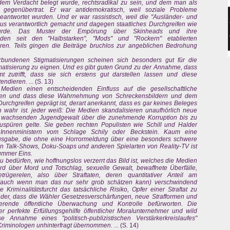
dem Verdacht belegt wurde, rechtsradikal zu sein, und dem man als
 gegenübertrat. Er war antidemokratisch, weil soziale Probleme
h beantwortet wurden. Und er war rassistisch, weil die "Ausländer- und
smus verantwortlich gemacht und dagegen staatliches Durchgreifen wie
 wurde. Das Muster der Empörung über Skinheads und ihre
n den seit den "Halbstarken", "Mods" und "Rockern" etablierten
uren. Teils gingen die Beiträge bruchlos zur angeblichen Bedrohung
rbundenen Stigmatisierungen scheinen sich besonders gut für die
tisierung zu eignen. Und es gibt guten Grund zu der Annahme, dass
t zutrifft, dass sie sich erstens gut darstellen lassen und diese
tendieren.
... (S. 13)
Medien einen entscheidenden Einfluss auf die gesellschaftliche
ben und dass diese Wahrnehmung von Schreckensbildern und dem
chgreifen geprägt ist, derart anerkannt, dass es gar keines Beleges
 wahr ist. jeder weiß: Die Medien skandalisieren unaufhörlich neue
ch wachsenden Jugendgewalt über die zunehmende Korruption bis zu
ufzuspüren gelte. Sie geben rechten Populisten wie Schill und Halder
nnenministern vom Schlage Schily oder Beckstein. Kaum eine
usgabe, die ohne eine Horrormeldung über eine besonders schwere
en Talk-Shows, Doku-Soaps und anderen Spielarten von Reality-TV ist
Nummer Eins.
 bedürfen, wie hoffnungslos verzerrt das Bild ist, welches die Medien
wird über Mord und Totschlag, sexuelle Gewalt, bewaffnete Überfälle,
trügerelen, also über Straftaten, deren quantitativer Anteil am
n (auch wenn man das nur sehr grob schätzen kann) verschwindend
 Kriminalitätsfurcht das tatsächliche Risiko, Opfer einer Straftat zu
nder, dass die Wähler Gesetzesverschärfungen, neue Strafformen und
ierende öffentliche Überwachung und Kontrolle befürworten. Die
 perfekte Erfüllungsgehilfe öffentlicher Moralunternehmer und wild
se Annahme eines "politisch-publizistischen Verstärkerkreislaufes"
Kriminologen unhinterfragt übernommen.
... (S. 14)