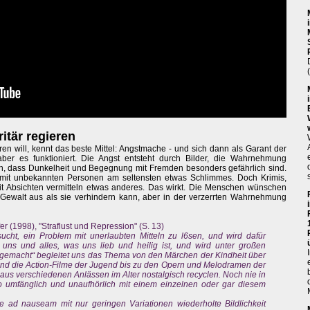
itär regieren
n will, kennt das beste Mittel: Angstmache - und sich dann als Garant der
, aber es funktioniert. Die Angst entsteht durch Bilder, die Wahrnehmung
n, dass Dunkelheit und Begegnung mit Fremden besonders gefährlich sind.
 mit unbekannten Personen am seltensten etwas Schlimmes. Doch Krimis,
it Absichten vermitteln etwas anderes. Das wirkt. Die Menschen wünschen
 Gewalt aus als sie verhindern kann, aber in der verzerrten Wahrnehmung
 (1998), "Straflust und Repression" (S. 13)
ucht, ein Problem mit unerlaubten Mitteln zu l6sen, und wird dafür
 uns und alles, was uns lieb und heilig ist, und wird unter großen
gemacht“ begleitet uns das Thema von den Märchen der Kindheit über
nd die Action-Filme der Jugend bis zu den Opern und Melodramen der
 aus verschiedenen Anlässen im Alter nostalgisch recyclen. Noch nie in
o umfänglich und unaufhörlich mit einem einzelnen oder gar diesem
e ad nauseam mit nur geringen Variationen wiederholte Bildlichkeit