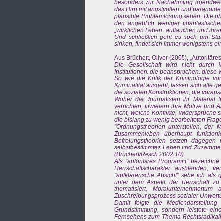
besonders zur Nachahmung irgendwelch
das Hirn mit angstvollen und paranoiden
plausible Problemlösung sehen. Die ph
den angeblich weniger phantastisch
„wirklichen Leben“ auftauchen und ihrer
Und schließlich geht es noch um Stat
sinken, findet sich immer wenigstens eine
Aus Brüchert, Oliver (2005), „Autoritär
Die Gesellschaft wird nicht durc
Institutionen, die beanspruchen, diese
So wie die Kritik der Kriminologie vom 
Kriminalität ausgeht, lassen sich alle g
die sozialen Konstruktionen, die vorausg
Woher die Journalisten ihr Material 
verrichten, inwiefern ihre Motive und 
nicht, welche Konflikte, Widersprüche 
die bislang zu wenig bearbeiteten Fra
"Ordnungstheorien unterstellen, de
Zusammenleben überhaupt funktionie
Befreiungstheorien setzen dagegen vo
selbstbestimmtes Leben und Zusammenl
(Brüchert/Resch 2002:10)
Als "autoritäres Programm" bezeichne 
Herrschaftscharakter ausblenden, ver
"aufklärerische Absicht" sehe ich al
unter dem Aspekt der Herrschaft zu 
thematisiert, Moralunternehmertum 
Zuschreibungsprozess sozialer Unwerturt
Damit folgte die Mediendarstellung
Grundstimmung, sondern leistete eine
Fernsehens zum Thema Rechtsradikalism