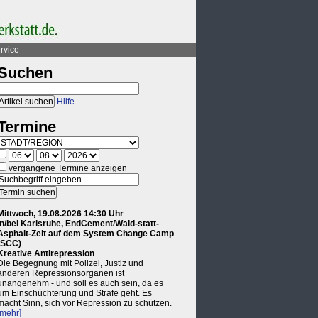
rvice
Suchen
Hilfe
Termine
vergangene Termine anzeigen
Mittwoch, 19.08.2026 14:30 Uhr
in/bei Karlsruhe, EndCement/Wald-statt-
Asphalt-Zelt auf dem System Change Camp
(SCC)
Kreative Antirepression
Die Begegnung mit Polizei, Justiz und
anderen Repressionsorganen ist
unangenehm - und soll es auch sein, da es
um Einschüchterung und Strafe geht. Es
macht Sinn, sich vor Repression zu schützen.
[mehr]