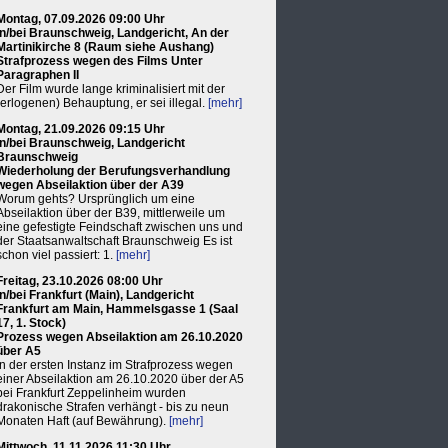
Montag, 07.09.2026 09:00 Uhr
in/bei Braunschweig, Landgericht, An der
Martinikirche 8 (Raum siehe Aushang)
Strafprozess wegen des Films Unter
Paragraphen II
Der Film wurde lange kriminalisiert mit der
(erlogenen) Behauptung, er sei illegal.
[mehr]
Montag, 21.09.2026 09:15 Uhr
in/bei Braunschweig, Landgericht
Braunschweig
Wiederholung der Berufungsverhandlung
wegen Abseilaktion über der A39
Worum gehts? Ursprünglich um eine
Abseilaktion über der B39, mittlerweile um
eine gefestigte Feindschaft zwischen uns und
der Staatsanwaltschaft Braunschweig Es ist
schon viel passiert: 1.
[mehr]
Freitag, 23.10.2026 08:00 Uhr
in/bei Frankfurt (Main), Landgericht
Frankfurt am Main, Hammelsgasse 1 (Saal
17, 1. Stock)
Prozess wegen Abseilaktion am 26.10.2020
über A5
In der ersten Instanz im Strafprozess wegen
einer Abseilaktion am 26.10.2020 über der A5
bei Frankfurt Zeppelinheim wurden
drakonische Strafen verhängt - bis zu neun
Monaten Haft (auf Bewährung).
[mehr]
Mittwoch, 11.11.2026 11:30 Uhr