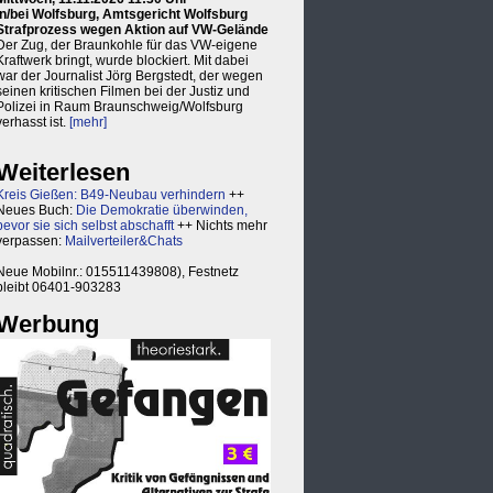
in/bei Wolfsburg, Amtsgericht Wolfsburg
Strafprozess wegen Aktion auf VW-Gelände
Der Zug, der Braunkohle für das VW-eigene
Kraftwerk bringt, wurde blockiert. Mit dabei
war der Journalist Jörg Bergstedt, der wegen
seinen kritischen Filmen bei der Justiz und
Polizei in Raum Braunschweig/Wolfsburg
verhasst ist.
[mehr]
Weiterlesen
Kreis Gießen: B49-Neubau verhindern
++
Neues Buch:
Die Demokratie überwinden,
bevor sie sich selbst abschafft
++ Nichts mehr
verpassen:
Mailverteiler&Chats
Neue Mobilnr.: 015511439808), Festnetz
bleibt 06401-903283
Werbung