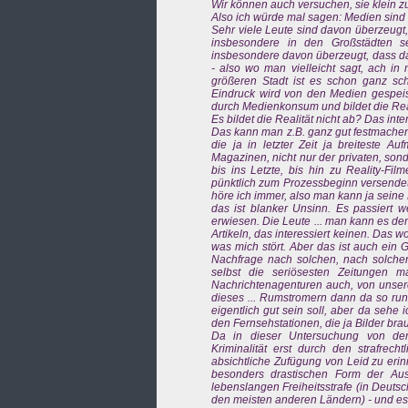
Wir können auch versuchen, sie klein z
Also ich würde mal sagen: Medien sind
Sehr viele Leute sind davon überzeugt,
insbesondere in den Großstädten se
insbesondere davon überzeugt, dass da
- also wo man vielleicht sagt, ach in
größeren Stadt ist es schon ganz sc
Eindruck wird von den Medien gespeist. 
durch Medienkonsum und bildet die Reali
Es bildet die Realität nicht ab? Das inte
Das kann man z.B. ganz gut festmache
die ja in letzter Zeit ja breiteste A
Magazinen, nicht nur der privaten, sond
bis ins Letzte, bis hin zu Reality-F
pünktlich zum Prozessbeginn versendet 
höre ich immer, also man kann ja seine 
das ist blanker Unsinn. Es passiert we
erwiesen. Die Leute ... man kann es d
Artikeln, das interessiert keinen. Das w
was mich stört. Aber das ist auch ein 
Nachfrage nach solchen, nach solchen 
selbst die seriösesten Zeitungen m
Nachrichtenagenturen auch, von unserem
dieses ... Rumstromern dann da so run
eigentlich gut sein soll, aber da sehe 
den Fernsehstationen, die ja Bilder br
Da in dieser Untersuchung von de
Kriminalität erst durch den strafrecht
absichtliche Zufügung von Leid zu erin
besonders drastischen Form der Aus
lebenslangen Freiheitsstrafe (in Deuts
den meisten anderen Ländern) - und es i