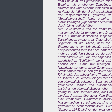
dem Publikum, das grundsätzlich mit 
Erzieher mit erhobenem Zeigefinger
strafrechtlich und sicherheitsstaatlic
Asylantenflut“ für den Rechtsradikali
der "Asylkompromiss" gefordert
"Gewaltbereitschaft" folgte ohnehi
Moralisierungen jugendlicher Subkult
durch "Linksradikale" über.
Der Gewaltvorwurf und die damit ve
massenmediale Inszenierung und Drama
das auf Kriminalitätsthemen insgesam
Darstellungen zweitens ins "Autoritäre" 
Allgemein ist die These, dass die 
Wahrnehmung von Kriminalität ausü
entsprechenden Wunsch nach hartem Dur
mehr zu bedürfen scheint, ob sie auch
Kriminalitätswellen, von der angebli
terroristischen "Schläfern", die es a
ebenso eine Bühne wie markigen I
Nachrichtensendung, keine Zeitungsa
Straftat auskommt. In den grassierend
Kriminalität das unbestrittene Thema 
Es scheint auch keines Beleges mehr zu
von Kriminalität zeichnen. Berichtet 
gefährliche Banden und Millionenbe
tatsächlichen Kriminalitätsgeschehe
gering ist. Kein Wunder also, dass die
werden, drastisch übersteigt. Kein Wu
eine elementare Grundrechte nivell
Massenmedien, so scheint es, sind der
gewordener Sicherheitspolitiker. Die
(Scheerer 1978) wird von den meisten 