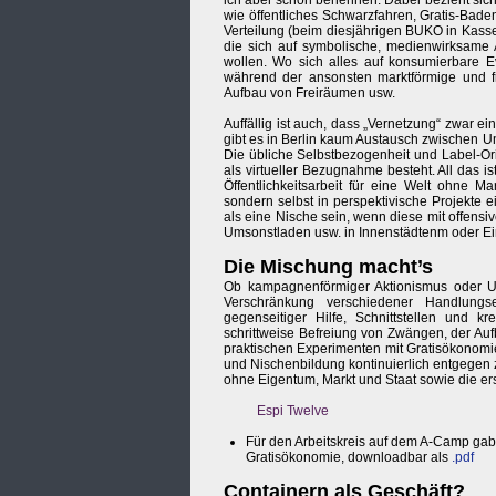
ich aber schon benennen. Dabei bezieht sich 
wie öffentliches Schwarzfahren, Gratis-Bad
Verteilung (beim diesjährigen BUKO in Kasse
die sich auf symbolische, medienwirksame A
wollen. Wo sich alles auf konsumierbare Eve
während der ansonsten marktförmige und fr
Aufbau von Freiräumen usw.
Auffällig ist auch, dass „Vernetzung“ zwar ein
gibt es in Berlin kaum Austausch zwischen U
Die übliche Selbstbezogenheit und Label-Or
als virtueller Bezugnahme besteht. All das is
Öffentlichkeitsarbeit für eine Welt ohne Ma
sondern selbst in perspektivische Projekt
als eine Nische sein, wenn diese mit offensi
Umsonstladen usw. in Innenstädtenm oder Ei
Die Mischung macht’s
Ob kampagnenförmiger Aktionismus oder Ums
Verschränkung verschiedener Handlungs
gegenseitiger Hilfe, Schnittstellen und k
schrittweise Befreiung von Zwängen, der Au
praktischen Experimenten mit Gratisökonomie
und Nischenbildung kontinuierlich entgegen 
ohne Eigentum, Markt und Staat sowie die ers
Espi Twelve
Für den Arbeitskreis auf dem A-Camp gab 
Gratisökonomie, downloadbar als
.pdf
Containern als Geschäft?