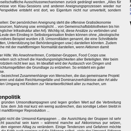
esellschaftliche Ausschlussmechanismen zurück gedrängt werden. „Alles für
gebnisse von Klau-Sessions und anderen Aneignungsprozessen wieder nur
erspektive entsteht erst dort, wo Eigentum nicht nur umverteilt, sondern
tellen: Der persönlichen Aneignung steht die offensive Gratisökonomie
ssourcen, Nahrung usw. ermöglicht ... von Gemeinschaftsbibliotheken bis hin
glicher Infrastruktur aller Art). Wichtig ist, diese Ansätze zu verbinden und
e Leute den Einstieg in Selbstorganisation finden können ohne „ideologische
postives Beispiel wurden z.B. Umsonstläden genannt, die eine Schnittstelle
ätten, Unterstützung bei Behördengängen usw.) darstellen könnten. Zudem
che mit der marktförmigen Normalität darstellen, wenn Aktionen damit
er Hilfe: Wo AnwohnerInnen, Container-Gruppen, Food Coops usw.
eitern sich schnell die Handlungsmöglichkeiten aller Beteiligten. Wer beim
trotzdem nicht leer aus. Im Idealfall wird der Austausch von Dingen und
ichtumsgefällen die Grundlage zu entziehen. So entsteht ein guter
se.
ppe bezeichnet Zusammenhänge von Menschen, die das gemeinsame Projekt
isieren und dabei Reichtumsgefälle und Dominanzverhältnisse aller Art aktiv
en Umgang mit Kindern zur Verantwortlichkeit aller zu machen, um
npolitik
ke gründen Umsonstkampagnen und legen großen Wert auf die Verbreitung
 bzw. dem Job mal kurz ein wenig ausbrechen, das sonstige Leben bleibt in
marktförmiger Reproduktion ...
 gibt nicht die Umsonst-Kampagnen ... die Ausrichtung der Gruppen ist sehr
nicht pauschal sein kann – während manche auf Aktionismus pur setzen,
 den eigenen Alltag zu verändern. Einige Tendenzen und Gefahren möchte