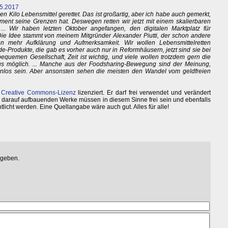
.5.2017
 Kilo Lebensmittel gerettet. Das ist großartig, aber ich habe auch gemerkt,
ent seine Grenzen hat. Deswegen retten wir jetzt mit einem skalierbaren
.. Wir haben letzten Oktober angefangen, den digitalen Marktplatz für
Die Idee stammt von meinem Mitgründer Alexander Piutti, der schon andere
hen mehr Aufklärung und Aufmerksamkeit. Wir wollen Lebensmittelretten
e-Produkte, die gab es vorher auch nur in Reformhäusern, jetzt sind sie bei
quemen Gesellschaft, Zeit ist wichtig, und viele wollen trotzdem gern die
lus möglich. ... Manche aus der Foodsharing-Bewegung sind der Meinung,
enlos sein. Aber ansonsten sehen die meisten den Wandel vom geldfreien
r
Creative Commons-Lizenz
lizenziert. Er darf frei verwendet und verändert
 darauf aufbauenden Werke müssen in diesem Sinne frei sein und ebenfalls
ntlicht werden. Eine Quellangabe wäre auch gut. Alles für alle!
egeben.