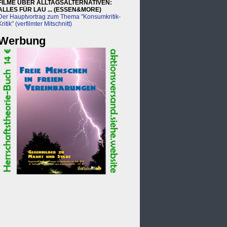
FILME ÜBER ALLTAGSALTERNATIVEN:
ALLES FÜR LAU ... (ESSEN&MORE)
Der Hauptvortrag zum Thema "Konsumkritik-
Kritik" (verfilmter Mitschnitt)
Werbung