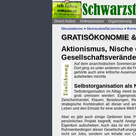
Direct-Action
Antirepression
Organisierung
Organisierung
»
Gratisleben/Selbstorga
»
Kriti
GRATISÖKONOMIE 
Aktionismus, Nische 
Gesellschaftsveränd
Auf dem anarchistischen Sommercamp
Dort ging es unter anderem um die F
gehörte auch eine kritische Auseina
aufarbeiten möchte.
Selbstorganisation als
Selbstorganisation im Alltag meint 
grob umrissen werden: Eigenprodu
Zwischenhandel, Klauen, Besetzungen, Re
strategische Kombination all dieser und an
Leben und den Einsatz für eine andere Welt f
Aber es gibt auch einige Gefahren bzw. Pr
persönliches Projekt begreift, macht Anei
Eigentum aufzuheben. Auch das ist ein Priv
Rahmenbedingen dieser Gesellschaft unanget
nicht um Jobs, sondern um Inhalte von Co