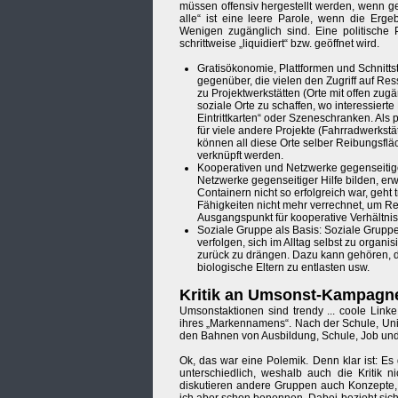
müssen offensiv hergestellt werden, wenn g
alle“ ist eine leere Parole, wenn die Er
Wenigen zugänglich sind. Eine politische P
schrittweise „liquidiert“ bzw. geöffnet wird.
Gratisökonomie, Plattformen und Schnitts
gegenüber, die vielen den Zugriff auf Re
zu Projektwerkstätten (Orte mit offen zugän
soziale Orte zu schaffen, wo interessiert
Eintrittkarten“ oder Szeneschranken. Als 
für viele andere Projekte (Fahrradwerkst
können all diese Orte selber Reibungsflä
verknüpft werden.
Kooperativen und Netzwerke gegenseitig
Netzwerke gegenseitiger Hilfe bilden, erw
Containern nicht so erfolgreich war, geht 
Fähigkeiten nicht mehr verrechnet, um Re
Ausgangspunkt für kooperative Verhältnis
Soziale Gruppe als Basis: Soziale Gru
verfolgen, sich im Alltag selbst zu organ
zurück zu drängen. Dazu kann gehören, d
biologische Eltern zu entlasten usw.
Kritik an Umsonst-Kampagne
Umsonstaktionen sind trendy ... coole Lin
ihres „Markennamens“. Nach der Schule, Uni
den Bahnen von Ausbildung, Schule, Job und 
Ok, das war eine Polemik. Denn klar ist: Es
unterschiedlich, weshalb auch die Kritik 
diskutieren andere Gruppen auch Konzepte,