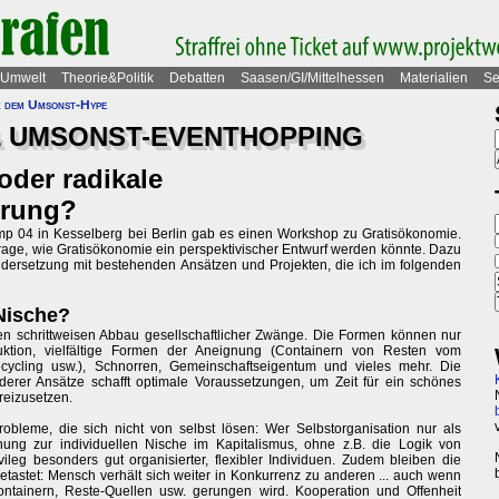
Umwelt
Theorie&Politik
Debatten
Saasen/GI/Mittelhessen
Materialien
Se
k dem Umsonst-Hype
& UMSONST-EVENTHOPPING
oder radikale
erung?
 04 in Kesselberg bei Berlin gab es einen Workshop zu Gratisökonomie.
rage, wie Gratisökonomie ein perspektivischer Entwurf werden könnte. Dazu
ndersetzung mit bestehenden Ansätzen und Projekten, die ich im folgenden
 Nische?
den schrittweisen Abbau gesellschaftlicher Zwänge. Die Formen können nur
ktion, vielfältige Formen der Aneignung (Containern von Resten vom
cycling usw.), Schnorren, Gemeinschaftseigentum und vieles mehr. Die
derer Ansätze schafft optimale Voraussetzungen, um Zeit für ein schönes
reizusetzen.
obleme, die sich nicht von selbst lösen: Wer Selbstorganisation nur als
gnung zur individuellen Nische im Kapitalismus, ohne z.B. die Logik von
ileg besonders gut organisierter, flexibler Individuen. Zudem bleiben die
astet: Mensch verhält sich weiter in Konkurrenz zu anderen ... auch wenn
ntainern, Reste-Quellen usw. gerungen wird. Kooperation und Offenheit