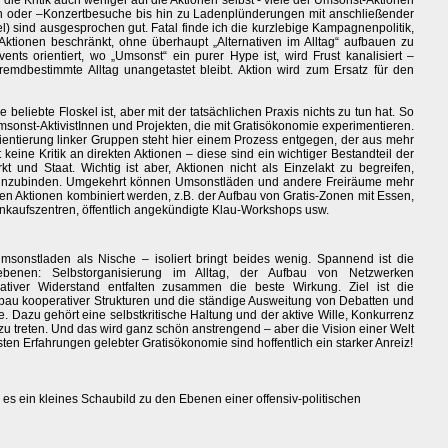
die Kritik auch weniger auf die Aktionen selbst - viele der Umsonst-Aktionen
en oder –Konzertbesuche bis hin zu Ladenplünderungen mit anschließender
l) sind ausgesprochen gut. Fatal finde ich die kurzlebige Kampagnenpolitik,
ktionen beschränkt, ohne überhaupt „Alternativen im Alltag“ aufbauen zu
nts orientiert, wo „Umsonst“ ein purer Hype ist, wird Frust kanalisiert –
emdbestimmte Alltag unangetastet bleibt. Aktion wird zum Ersatz für den
e beliebte Floskel ist, aber mit der tatsächlichen Praxis nichts zu tun hat. So
msonst-AktivistInnen und Projekten, die mit Gratisökonomie experimentieren.
ientierung linker Gruppen steht hier einem Prozess entgegen, der aus mehr
t keine Kritik an direkten Aktionen – diese sind ein wichtiger Bestandteil der
rkt und Staat. Wichtig ist aber, Aktionen nicht als Einzelakt zu begreifen,
e einzubinden. Umgekehrt können Umsonstläden und andere Freiräume mehr
ven Aktionen kombiniert werden, z.B. der Aufbau von Gratis-Zonen mit Essen,
nkaufszentren, öffentlich angekündigte Klau-Workshops usw.
onstladen als Nische – isoliert bringt beides wenig. Spannend ist die
ebenen: Selbstorganisierung im Alltag, der Aufbau von Netzwerken
reativer Widerstand entfalten zusammen die beste Wirkung. Ziel ist die
fbau kooperativer Strukturen und die ständige Ausweitung von Debatten und
. Dazu gehört eine selbstkritische Haltung und der aktive Wille, Konkurrenz
zu treten. Und das wird ganz schön anstrengend – aber die Vision einer Welt
ten Erfahrungen gelebter Gratisökonomie sind hoffentlich ein starker Anreiz!
es ein kleines Schaubild zu den Ebenen einer offensiv-politischen