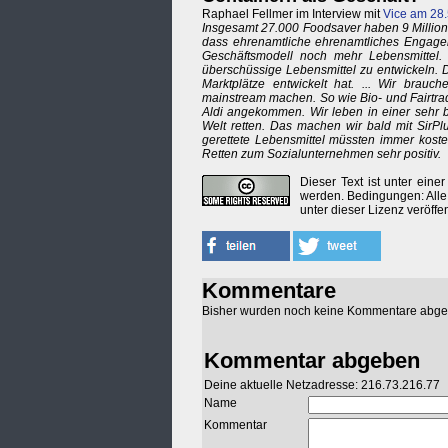
Raphael Fellmer im Interview mit
Vice am 28
Insgesamt 27.000 Foodsaver haben 9 Millionen
dass ehrenamtliche ehrenamtliches Engagem
Geschäftsmodell noch mehr Lebensmittel. .
überschüssige Lebensmittel zu entwickeln. 
Marktplätze entwickelt hat. ... Wir brauc
mainstream machen. So wie Bio- und Fairtrad
Aldi angekommen. Wir leben in einer sehr be
Welt retten. Das machen wir bald mit SirP
gerettete Lebensmittel müssten immer kost
Retten zum Sozialunternehmen sehr positiv.
Dieser Text ist unter eine
werden. Bedingungen: Alle
unter dieser Lizenz veröffe
Kommentare
Bisher wurden noch keine Kommentare abg
Kommentar abgeben
Deine aktuelle Netzadresse: 216.73.216.77
Name
Kommentar