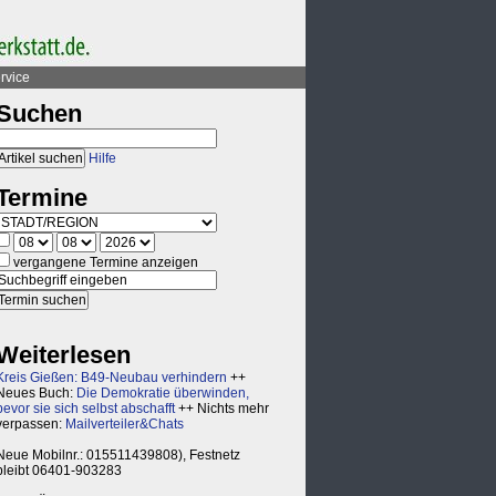
rvice
Suchen
Hilfe
Termine
vergangene Termine anzeigen
Weiterlesen
Kreis Gießen: B49-Neubau verhindern
++
Neues Buch:
Die Demokratie überwinden,
bevor sie sich selbst abschafft
++ Nichts mehr
verpassen:
Mailverteiler&Chats
Neue Mobilnr.: 015511439808), Festnetz
bleibt 06401-903283