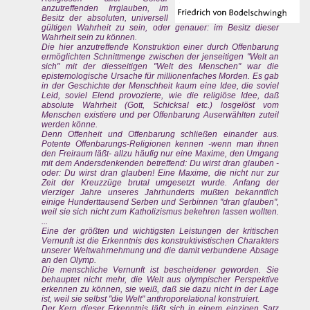
anzutreffenden Irrglauben, im
Besitz der absoluten, universell
gültigen Wahrheit zu sein, oder genauer: im Besitz dieser
Wahrheit sein zu können.
Die hier anzutreffende Konstruktion einer durch Offenbarung
ermöglichten Schnittmenge zwischen der jenseitigen "Welt an
sich" mit der diesseitigen "Welt des Menschen" war die
epistemologische Ursache für millionenfaches Morden. Es gab
in der Geschichte der Menschheit kaum eine Idee, die soviel
Leid, soviel Elend provozierte, wie die religiöse Idee, daß
absolute Wahrheit (Gott, Schicksal etc.) losgelöst vom
Menschen existiere und per Offenbarung Auserwählten zuteil
werden könne.
Denn Offenheit und Offenbarung schließen einander aus.
Potente Offenbarungs-Religionen kennen -wenn man ihnen
den Freiraum läßt- allzu häufig nur eine Maxime, den Umgang
mit dem Andersdenkenden betreffend: Du wirst dran glauben -
oder: Du wirst dran glauben! Eine Maxime, die nicht nur zur
Zeit der Kreuzzüge brutal umgesetzt wurde. Anfang der
vierziger Jahre unseres Jahrhunderts mußten bekanntlich
einige Hunderttausend Serben und Serbinnen "dran glauben",
weil sie sich nicht zum Katholizismus bekehren lassen wollten.
...
Eine der größten und wichtigsten Leistungen der kritischen
Vernunft ist die Erkenntnis des konstruktivistischen Charakters
unserer Weltwahrnehmung und die damit verbundene Absage
an den Olymp.
Die menschliche Vernunft ist bescheidener geworden. Sie
behauptet nicht mehr, die Welt aus olympischer Perspektive
erkennen zu können, sie weiß, daß sie dazu nicht in der Lage
ist, weil sie selbst "die Welt" anthroporelational konstruiert.
Der Kern dieser Erkenntnis läßt sich in einem einzigen Satz