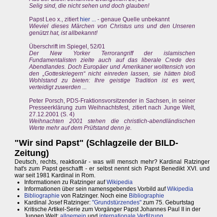
Selig sind, die nicht sehen und doch glauben!
Papst Leo x., zitiert
hier ...
- genaue Quelle unbekannt
Wieviel dieses Märchen von Christus uns und den Unseren
genützt hat, ist allbekannt!
Überschrift im Spiegel, 52/01
Der New Yorker Terrorangriff der islamischen
Fundamentalisten zielte auch auf das liberale Crede des
Abendlandes. Doch Europäer und Amerikaner wolltensich von
den „Gotteskriegern“ nicht einreden lassen, sie hätten bloß
Wohlstand zu bieten: Ihre geistige Tradition ist es wert,
verteidigt zuwerden ...
Peter Porsch, PDS-Fraktionsvorsitzender in Sachsen, in seiner
Presseerklärung zum Weihnachtsfest, zitiert nach Junge Welt,
27.12.2001 (S. 4)
Weihnachten 2001 stehen die christlich-abendländischen
Werte mehr auf dem Prüfstand denn je.
"Wir sind Papst" (Schlagzeile der BILD-
Zeitung)
Deutsch, rechts, reaktionär - was will mensch mehr? Kardinal Ratzinger
hat's zum Papst geschafft - er selbst nennt sich Papst Benedikt XVI. und
war seit 1981 Kardinal in Rom.
Informationen zu Ratzinger auf
Wikipedia
Informationen über sein namensgebendes Vorbild auf
Wikipedia
Bibliographie
von Ratzinger. Noch eine
Bibliographie
Kardinal Josef Ratzinger:
"Grundstürzendes"
zum 75. Geburtstag
Kritische Artikel-Serie zum Vorgänger Papst Johannes Paul II in der
Jungen Welt:
allgemein
und
internationale Verfilzung