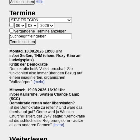
Hilfe
Termine
vergangene Termine anzeigen
Montag, 10.08.2026 18:00 Uhr
in/bei Gießen, THM (ehem. Roxy-Kino am
Ludwigsplatz)
Kritik der Demokratie
Demokratie heißt Volksherrschaft. Sie
funktioniert also immer über den Bezug auf
einem imaginierten, organischen
"Volkskörper".
[mehr]
Mittwoch, 19.08.2026 16:30 Uhr
in/bei Karlsruhe, System Change Camp
(SCC)
Demokratie retten oder überwinden?
Ist die Demokratie zu retten? Und wäre das
überhaupt gut? Gerne wird ja Winston
Churchill zitiert, der 1947 sagte: "Demokratie
ist die schlechteste Regierungsform - außer
all den anderen Formen".
[mehr]
Weiterlesen