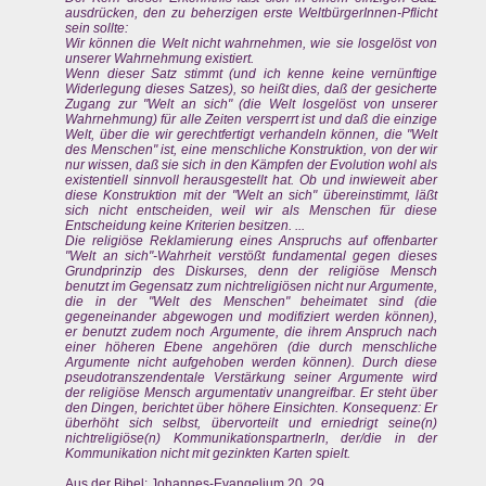
ausdrücken, den zu beherzigen erste WeltbürgerInnen-Pflicht
sein sollte:
Wir können die Welt nicht wahrnehmen, wie sie losgelöst von
unserer Wahrnehmung existiert.
Wenn dieser Satz stimmt (und ich kenne keine vernünftige
Widerlegung dieses Satzes), so heißt dies, daß der gesicherte
Zugang zur "Welt an sich" (die Welt losgelöst von unserer
Wahrnehmung) für alle Zeiten versperrt ist und daß die einzige
Welt, über die wir gerechtfertigt verhandeln können, die "Welt
des Menschen" ist, eine menschliche Konstruktion, von der wir
nur wissen, daß sie sich in den Kämpfen der Evolution wohl als
existentiell sinnvoll herausgestellt hat. Ob und inwieweit aber
diese Konstruktion mit der "Welt an sich" übereinstimmt, läßt
sich nicht entscheiden, weil wir als Menschen für diese
Entscheidung keine Kriterien besitzen. ...
Die religiöse Reklamierung eines Anspruchs auf offenbarter
"Welt an sich"-Wahrheit verstößt fundamental gegen dieses
Grundprinzip des Diskurses, denn der religiöse Mensch
benutzt im Gegensatz zum nichtreligiösen nicht nur Argumente,
die in der "Welt des Menschen" beheimatet sind (die
gegeneinander abgewogen und modifiziert werden können),
er benutzt zudem noch Argumente, die ihrem Anspruch nach
einer höheren Ebene angehören (die durch menschliche
Argumente nicht aufgehoben werden können). Durch diese
pseudotranszendentale Verstärkung seiner Argumente wird
der religiöse Mensch argumentativ unangreifbar. Er steht über
den Dingen, berichtet über höhere Einsichten. Konsequenz: Er
überhöht sich selbst, übervorteilt und erniedrigt seine(n)
nichtreligiöse(n) KommunikationspartnerIn, der/die in der
Kommunikation nicht mit gezinkten Karten spielt.
Aus der Bibel: Johannes-Evangelium 20, 29