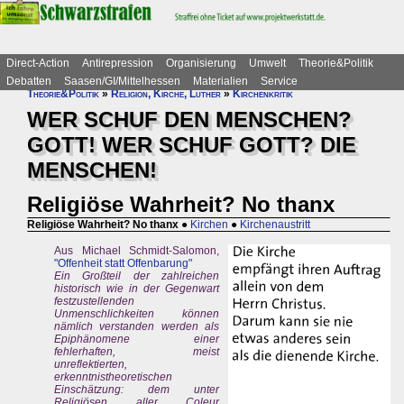
Direct-Action
Antirepression
Organisierung
Umwelt
Theorie&Politik
Debatten
Saasen/GI/Mittelhessen
Materialien
Service
Theorie&Politik
»
Religion, Kirche, Luther
»
Kirchenkritik
WER SCHUF DEN MENSCHEN?
GOTT! WER SCHUF GOTT? DIE
MENSCHEN!
Religiöse Wahrheit? No thanx
Religiöse Wahrheit? No thanx
●
Kirchen
●
Kirchenaustritt
Aus Michael Schmidt-Salomon,
"Offenheit statt Offenbarung"
Ein Großteil der zahlreichen
historisch wie in der Gegenwart
festzustellenden
Unmenschlichkeiten können
nämlich verstanden werden als
Epiphänomene einer
fehlerhaften, meist
unreflektierten,
erkenntnistheoretischen
Einschätzung: dem unter
Religiösen aller Coleur