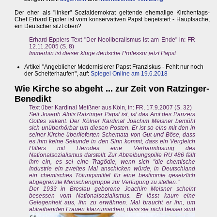
Der eher als "linker" Sozialdemokrat geltende ehemalige Kirchentags-
Chef Erhard Eppler ist vom konservativen Papst begeistert - Hauptsache,
ein Deutscher sitzt oben?
Erhard Epplers Text "Der Neoliberalismus ist am Ende" in: FR
12.11.2005 (S. 8)
Immerhin ist dieser kluge deutsche Professor jetzt Papst.
Artikel "Angeblicher Modernisierer Papst Franziskus - Fehlt nur noch
der Scheiterhaufen", auf:
Spiegel Online am 19.6.2018
Wie Kirche so abgeht ... zur Zeit von Ratzinger-
Benedikt
Text über Kardinal Meißner aus Köln, in: FR, 17.9.2007 (S. 32)
Seit Joseph Alois Ratzinger Papst ist, ist das Amt des Panzers
Gottes vakant. Der Kölner Kardinal Joachim Meisner bemüht
sich unüberhörbar um diesen Posten. Er ist so eins mit den in
seiner Kirche überlieferten Schemata von Gut und Böse, dass
es ihm keine Sekunde in den Sinn kommt, dass ein Vergleich
Hitlers mit Herodes eine Verharmlosung des
Nationalsozialismus darstellt. Zur Abtreibungspille RU 486 fällt
ihm ein, es sei eine Tragödie, wenn sich "die chemische
Industrie ein zweites Mal anschicken würde, in Deutschland
ein chemisches Tötungsmittel für eine bestimmte gesetzlich
abgegrenzte Menschengruppe zur Verfügung zu stellen."
Der 1933 in Breslau geborene Joachim Meisner scheint
besessen vom Nationalsozialismus. Er lässt kaum eine
Gelegenheit aus, ihn zu erwähnen. Mal braucht er ihn, um
abtreibenden Frauen
klarzumachen, dass sie nicht besser sind