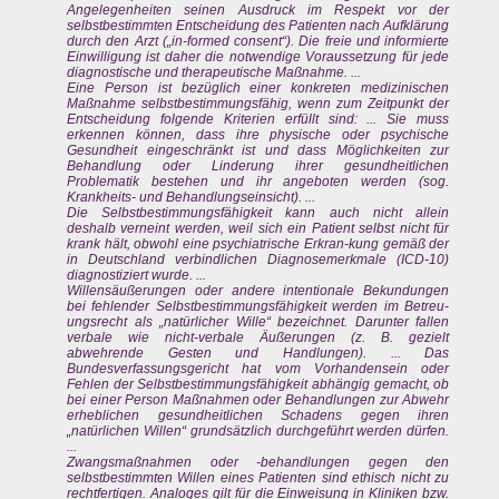
Angelegenheiten seinen Ausdruck im Respekt vor der
selbstbestimmten Entscheidung des Patienten nach Aufklärung
durch den Arzt („in-formed consent“). Die freie und informierte
Einwilligung ist daher die notwendige Voraussetzung für jede
diagnostische und therapeutische Maßnahme. ...
Eine Person ist bezüglich einer konkreten medizinischen
Maßnahme selbstbestimmungsfähig, wenn zum Zeitpunkt der
Entscheidung folgende Kriterien erfüllt sind: ... Sie muss
erkennen können, dass ihre physische oder psychische
Gesundheit eingeschränkt ist und dass Möglichkeiten zur
Behandlung oder Linderung ihrer gesundheitlichen
Problematik bestehen und ihr angeboten werden (sog.
Krankheits- und Behandlungseinsicht). ...
Die Selbstbestimmungsfähigkeit kann auch nicht allein
deshalb verneint werden, weil sich ein Patient selbst nicht für
krank hält, obwohl eine psychiatrische Erkran-kung gemäß der
in Deutschland verbindlichen Diagnosemerkmale (ICD-10)
diagnostiziert wurde. ...
Willensäußerungen oder andere intentionale Bekundungen
bei fehlender Selbstbestimmungsfähigkeit werden im Betreu-
ungsrecht als „natürlicher Wille“ bezeichnet. Darunter fallen
verbale wie nicht-verbale Äußerungen (z. B. gezielt
abwehrende Gesten und Handlungen). ... Das
Bundesverfassungsgericht hat vom Vorhandensein oder
Fehlen der Selbstbestimmungsfähigkeit abhängig gemacht, ob
bei einer Person Maßnahmen oder Behandlungen zur Abwehr
erheblichen gesundheitlichen Schadens gegen ihren
„natürlichen Willen“ grundsätzlich durchgeführt werden dürfen.
...
Zwangsmaßnahmen oder -behandlungen gegen den
selbstbestimmten Willen eines Patienten sind ethisch nicht zu
rechtfertigen. Analoges gilt für die Einweisung in Kliniken bzw.