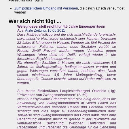
Polizei) für das Töten?
Zum polizeilichen Umgang mit Personen
, die psychiatrisch verleumdet
werden
Wer sich nicht fügt ...
Weisungsverstoß reicht für 4,5 Jahre Eingesperrtsein
Aus:
Ärzte Zeitung, 16.05.2011
Dass Maßregelvollzug und die sich anschließende forensisch-
psychiatrische Nachsorge erfolgreich sein können, beweisen
22 Jahre Erfahrungen in Hessen: Weniger als fünf Prozent der
entlassenen Patienten haben neue Straftaten verübt, so
Freese. Zwölf Prozent wurden wegen Verstoßes gegen
Weisungen (ohne dass ein Delikt vorlag) wieder in die
forensische Psychiatrie eingewiesen.
Für ehemalige Straftäter in Hessen, die nach mindestens 4,5
Jahren im Maßregelvollzug bedingt entlassen wurden und
gegen Weisungen verstoßen haben, bedeutet dies: Noch
einmal mindestens 4,5 Jahre Maßregelvollzug, bevor
überhaupt die Chance besteht, wieder auf Probe entlassen zu
werden.
Aus Martin Zinkler/Klaus Laupichler/Margret Osterfeld (Hg):
"Prävention von Zwangsmaßnahmen" (S. 59)
Nicht nur Psychiatrie-Erfahrene sind sich einig darin, dass die
Anwendung von Zwangsmaßnahmen in vielen Fällen das
Vertrauensverhältnis zwischen Patient und Personal schwer
schädigt und dies sogar zu Behandlungsabbrüchen führt.
Teilweise sind Zwangsmaßnahmen der Grund dafür, dass eine
Behandlung erfolglos bleibt, da gerade in der Psychiatrie die
vertrauensvolle Beziehung zwischen Helfenden und
Patientinnen und Patienten die Grundlage für die Genesung