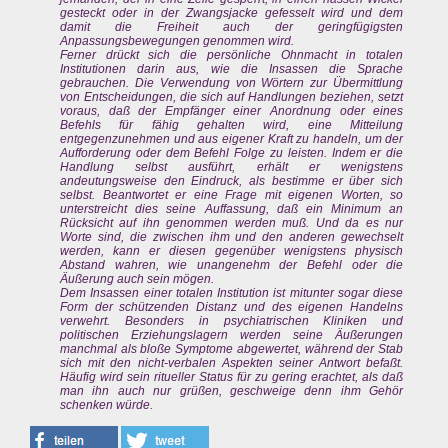
gesteckt oder in der Zwangsjacke gefesselt wird und dem
damit die Freiheit auch der geringfügigsten
Anpassungsbewegungen genommen wird.
Ferner drückt sich die persönliche Ohnmacht in totalen
Institutionen darin aus, wie die Insassen die Sprache
gebrauchen. Die Verwendung von Wörtern zur Übermittlung
von Entscheidungen, die sich auf Handlungen beziehen, setzt
voraus, daß der Empfänger einer Anordnung oder eines
Befehls für fähig gehalten wird, eine Mitteilung
entgegenzunehmen und aus eigener Kraft zu handeln, um der
Aufforderung oder dem Befehl Folge zu leisten. Indem er die
Handlung selbst ausführt, erhält er wenigstens
andeutungsweise den Eindruck, als bestimme er über sich
selbst. Beantwortet er eine Frage mit eigenen Worten, so
unterstreicht dies seine Auffassung, daß ein Minimum an
Rücksicht auf ihn genommen werden muß. Und da es nur
Worte sind, die zwischen ihm und den anderen gewechselt
werden, kann er diesen gegenüber wenigstens physisch
Abstand wahren, wie unangenehm der Befehl oder die
Äußerung auch sein mögen.
Dem Insassen einer totalen Institution ist mitunter sogar diese
Form der schützenden Distanz und des eigenen Handelns
verwehrt. Besonders in psychiatrischen Kliniken und
politischen Erziehungslagern werden seine Äußerungen
manchmal als bloße Symptome abgewertet, während der Stab
sich mit den nicht-verbalen Aspekten seiner Antwort befaßt.
Häufig wird sein ritueller Status für zu gering erachtet, als daß
man ihn auch nur grüßen, geschweige denn ihm Gehör
schenken würde.