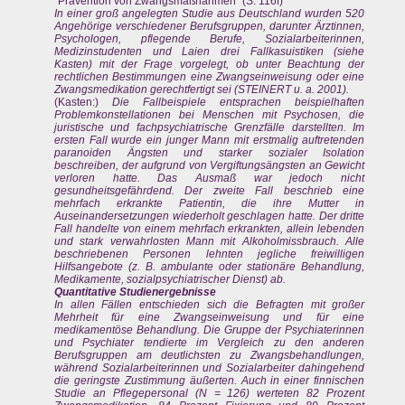
"Prävention von Zwangsmaßnahmen" (S. 116f)
In einer groß angelegten Studie aus Deutschland wurden 520
Angehörige verschiedener Berufsgruppen, darunter Ärztinnen,
Psychologen, pflegende Berufe, Sozialarbeiterinnen,
Medizinstudenten und Laien drei Fallkasuistiken (siehe
Kasten) mit der Frage vorgelegt, ob unter Beachtung der
rechtlichen Bestimmungen eine Zwangseinweisung oder eine
Zwangsmedikation gerechtfertigt sei (STEINERT u. a. 2001).
(Kasten:)
Die Fallbeispiele entsprachen beispielhaften
Problemkonstellationen bei Menschen mit Psychosen, die
juristische und fachpsychiatrische Grenzfälle darstellten. Im
ersten Fall wurde ein junger Mann mit erstmalig auftretenden
paranoiden Ängsten und starker sozialer Isolation
beschreiben, der aufgrund von Vergiftungsängsten an Gewicht
verloren hatte. Das Ausmaß war jedoch nicht
gesundheitsgefährdend. Der zweite Fall beschrieb eine
mehrfach erkrankte Patientin, die ihre Mutter in
Auseinandersetzungen wiederholt geschlagen hatte. Der dritte
Fall handelte von einem mehrfach erkrankten, allein lebenden
und stark verwahrlosten Mann mit Alkoholmissbrauch. Alle
beschriebenen Personen lehnten jegliche freiwilligen
Hilfsangebote (z. B. ambulante oder stationäre Behandlung,
Medikamente, sozialpsychiatrischer Dienst) ab.
Quantitative Studienergebnisse
In allen Fällen entschieden sich die Befragten mit großer
Mehrheit für eine Zwangseinweisung und für eine
medikamentöse Behandlung. Die Gruppe der Psychiaterinnen
und Psychiater tendierte im Vergleich zu den anderen
Berufsgruppen am deutlichsten zu Zwangsbehandlungen,
während Sozialarbeiterinnen und Sozialarbeiter dahingehend
die geringste Zustimmung äußerten. Auch in einer finnischen
Studie an Pflegepersonal (N = 126) werteten 82 Prozent