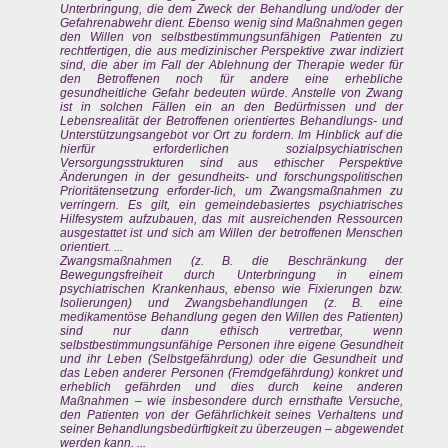
Unterbringung, die dem Zweck der Behandlung und/oder der
Gefahrenabwehr dient. Ebenso wenig sind Maßnahmen gegen
den Willen von selbstbestimmungsunfähigen Patienten zu
rechtfertigen, die aus medizinischer Perspektive zwar indiziert
sind, die aber im Fall der Ablehnung der Therapie weder für
den Betroffenen noch für andere eine erhebliche
gesundheitliche Gefahr bedeuten würde. Anstelle von Zwang
ist in solchen Fällen ein an den Bedürfnissen und der
Lebensrealität der Betroffenen orientiertes Behandlungs- und
Unterstützungsangebot vor Ort zu fordern. Im Hinblick auf die
hierfür erforderlichen sozialpsychiatrischen
Versorgungsstrukturen sind aus ethischer Perspektive
Änderungen in der gesundheits- und forschungspolitischen
Prioritätensetzung erforder-lich, um Zwangsmaßnahmen zu
verringern. Es gilt, ein gemeindebasiertes psychiatrisches
Hilfesystem aufzubauen, das mit ausreichenden Ressourcen
ausgestattet ist und sich am Willen der betroffenen Menschen
orientiert. ...
Zwangsmaßnahmen (z. B. die Beschränkung der
Bewegungsfreiheit durch Unterbringung in einem
psychiatrischen Krankenhaus, ebenso wie Fixierungen bzw.
Isolierungen) und Zwangsbehandlungen (z. B. eine
medikamentöse Behandlung gegen den Willen des Patienten)
sind nur dann ethisch vertretbar, wenn
selbstbestimmungsunfähige Personen ihre eigene Gesundheit
und ihr Leben (Selbstgefährdung) oder die Gesundheit und
das Leben anderer Personen (Fremdgefährdung) konkret und
erheblich gefährden und dies durch keine anderen
Maßnahmen – wie insbesondere durch ernsthafte Versuche,
den Patienten von der Gefährlichkeit seines Verhaltens und
seiner Behandlungsbedürftigkeit zu überzeugen – abgewendet
werden kann. ...