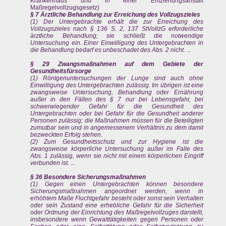
Krankenhaus und in einer Entziehungsanstalt
Maßregelvollzugsgesetz)
§ 7 Ärztliche Behandlung zur Erreichung des Vollzugszieles
(1) Der Untergebrachte erhält die zur Erreichung des
Vollzugszieles nach § 136 S. 2, 137 StVollzG erforderliche
ärztliche Behandlung; sie schließt die notwendige
Untersuchung ein. Einer Einwilligung des Untergebrachten in
die Behandlung bedarf es unbeschadet des Abs. 2 nicht. ...
§ 29 Zwangsmaßnahmen auf dem Gebiete der
Gesundheitsfürsorge
(1) Röntgenuntersuchungen der Lunge sind auch ohne
Einwilligung des Untergebrachten zulässig. Im übrigen ist eine
zwangsweise Untersuchung, Behandlung oder Ernährung
außer in den Fällen des § 7 nur bei Lebensgefahr, bei
schwerwiegender Gefahr für die Gesundheit des
Untergebrachten oder bei Gefahr für die Gesundheit anderer
Personen zulässig; die Maßnahmen müssen für die Beteiligten
zumutbar sein und in angemessenem Verhältnis zu dem damit
bezweckten Erfolg stehen.
(2) Zum Gesundheitsschutz und zur Hygiene ist die
zwangsweise körperliche Untersuchung außer im Falle des
Abs. 1 zulässig, wenn sie nicht mit einem körperlichen Eingriff
verbunden ist. ...
§ 36 Besondere Sicherungsmaßnahmen
(1) Gegen einen Untergebrachten können besondere
Sicherungsmaßnahmen angeordnet werden, wenn in
erhöhtem Maße Fluchtgefahr besteht oder sonst sein Verhalten
oder sein Zustand eine erhebliche Gefahr für die Sicherheit
oder Ordnung der Einrichtung des Maßregelvollzuges darstellt,
insbesondere wenn Gewalttätigkeiten gegen Personen oder