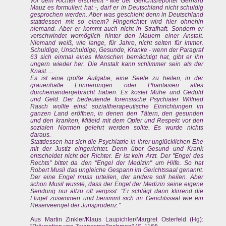
vor dem Richter erscheint - wie der Gerichtsreporter Gerhard
Mauz es formuliert hat -, darf er in Deutschland nicht schuldig
gesprochen werden. Aber was geschieht denn in Deutschland
stattdessen mit so einem? Hingerichtet wird hier ohnehin
niemand. Aber er kommt auch nicht in Strafhaft. Sondern er
verschwindet womöglich hinter den Mauern einer Anstalt.
Niemand weiß, wie lange, für Jahre, nicht selten für immer.
Schuldige, Unschuldige, Gesunde, Kranke - wenn der Paragraf
63 sich einmal eines Menschen bemächtigt hat, gibt er ihn
ungern wieder her. Die Anstalt kann schlimmer sein als der
Knast. ...
Es ist eine große Aufgabe, eine Seele zu heilen, in der
grauenhafte Erinnerungen oder Phantasien alles
durcheinandergebracht haben. Es kostet Mühe und Geduld
und Geld. Der bedeutende forensische Psychiater Wilfried
Rasch wollte einst sozialtherapeutische Einrichtungen im
ganzen Land eröffnen, in denen den Tätern, den gesunden
und den kranken, Mitleid mit dem Opfer und Respekt vor den
sozialen Normen gelehrt werden sollte. Es wurde nichts
daraus.
Stattdessen hat sich die Psychiatrie in ihrer unglücklichen Ehe
mit der Justiz eingerichtet. Denn über Gesund und Krank
entscheidet nicht der Richter. Er ist kein Arzt. Der "Engel des
Rechts" bittet da den "Engel der Medizin" um Hilfe. So hat
Robert Musil das ungleiche Gespann im Gerichtssaal genannt.
Der eine Engel muss urteilen, der andere soll heilen. Aber
schon Musil wusste, dass der Engel der Medizin seine eigene
Sendung nur allzu oft vergisst: "Er schlägt dann klirrend die
Flügel zusammen und benimmt sich im Gerichtssaal wie ein
Reserveengel der Jurisprudenz."
Aus Martin Zinkler/Klaus Laupichler/Margret Osterfeld (Hg):