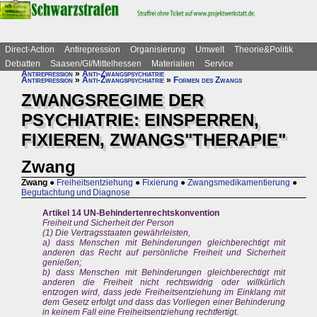
Direct-Action
Antirepression
Organisierung
Umwelt
Theorie&Politik
Debatten
Saasen/GI/Mittelhessen
Materialien
Service
Antirepression
»
Anti-Zwangspsychiatrie
Antirepression
»
Anti-Zwangspsychiatrie
»
Formen des Zwangs
ZWANGSREGIME DER
PSYCHIATRIE: EINSPERREN,
FIXIEREN, ZWANGS"THERAPIE"
Zwang
Zwang
●
Freiheitsentziehung
●
Fixierung
●
Zwangsmedikamentierung
●
Begutachtung und Diagnose
Artikel 14 UN-Behindertenrechtskonvention
Freiheit und Sicherheit der Person
(1) Die Vertragsstaaten gewährleisten,
a) dass Menschen mit Behinderungen gleichberechtigt mit
anderen das Recht auf persönliche Freiheit und Sicherheit
genießen;
b) dass Menschen mit Behinderungen gleichberechtigt mit
anderen die Freiheit nicht rechtswidrig oder willkürlich
entzogen wird, dass jede Freiheitsentziehung im Einklang mit
dem Gesetz erfolgt und dass das Vorliegen einer Behinderung
in keinem Fall eine Freiheitsentziehung rechtfertigt.