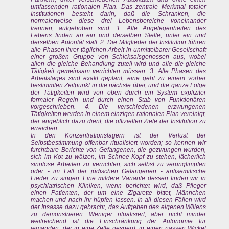
umfassenden rationalen Plan. Das zentrale Merkmal totaler
Institutionen besteht darin, daß die Schranken, die
normalerweise diese drei Lebensbereiche voneinander
trennen, aufgehoben sind: 1. Alle Angelegenheiten des
Lebens finden an ein und derselben Stelle, unter ein und
derselben Autorität statt. 2. Die Mitglieder der Institution führen
alle Phasen ihrer täglichen Arbeit in unmittelbarer Gesellschaft
einer großen Gruppe von Schicksalsgenossen aus, wobei
allen die gleiche Behandlung zuteil wird und alle die gleiche
Tätigkeit gemeinsam verrichten müssen. 3. Alle Phasen des
Arbeitstages sind exakt geplant, eine geht zu einem vorher
bestimmten Zeitpunkt in die nächste über, und die ganze Folge
der Tätigkeiten wird von oben durch ein System expliziter
formaler Regeln und durch einen Stab von Funktionären
vorgeschrieben. 4. Die verschiedenen erzwungenen
Tätigkeiten werden in einem einzigen rationalen Plan vereinigt,
der angeblich dazu dient, die offiziellen Ziele der Institution zu
erreichen. ...
In den Konzentrationslagern ist der Verlust der
Selbstbestimmung offenbar ritualisiert worden; so kennen wir
furchtbare Berichte von Gefangenen, die gezwungen wurden,
sich im Kot zu wälzen, im Schnee Kopf zu stehen, lächerlich
sinnlose Arbeiten zu verrichten, sich selbst zu verunglimpfen
oder - im Fall der jüdischen Gefangenen - antisemitische
Lieder zu singen. Eine mildere Variante dessen finden wir in
psychiatrischen Kliniken, wenn berichtet wird, daß Pfleger
einen Patienten, der um eine Zigarette bittet, Männchen
machen und nach ihr hüpfen lassen. In all diesen Fällen wird
der Insasse dazu gebracht, das Aufgeben des eigenen Willens
zu demonstrieren. Weniger ritualisiert, aber nicht minder
weitreichend ist die Einschränkung der Autonomie für
jemanden, der in eine Zelle gesperrt, in einen nassen Wickel