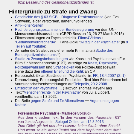
bzw. Besserung des Gesundheitszustandes ist.
Hintergründe zu Strafe und Zwang
Geschichte des § 63 StGB – Diagnose Rentenneurose
(von Eva
Schwenk, leider verstorben, daher unvollendet)
Anti-Folter-Seiten
Rechtfertigungsgestammel der Bundesregierung
vor dem UN-
Menschenrechtsausschuss (CRPD Session 13, 26-27 March 2015)
Filmesammlungen zu Psychiatriekritik:
Filme&Videos
++
"
Gedankenverbrecher84
" ++ Arte-Doku "
Alltag in der Psychiatrie
" (in
9
Teilen auf Youtube
)
Je härter die Strafe, desto eher mehr Kriminalität (
Studie des
Bundesjustizministeriums
!!!)
Studie zu Zwangsbehandlungen
wie Knast und Psychiatrie vom Eur.
Büro für Menschenrechte (CPT). Auszüge zu
Knast
,
Psychiatrie
,
Polizeigewahrsam
und
Straflosigkeit
von Polizei-/Justizgewalt ++
siehe dazu den
offenen Brief und die Kritik
an CPT
Europaratskritik an Zuständen in Psychiatrie, in:
FR, 18.4.2007 (S. 1)
Denunzierung, Betreuungsfall-Produktion: Text über RichterInnen bei
Vormundschaftsentscheidungen auf
Telepolis, 29.2.2008
Entsorgt in der Psychiatrie …
(Text von Thomas Meyer-Falk)
Text "
Menschenrechte in der Psychiatrie
" von Julia Lippert,
veröffentlicht am 1.3.2021
Die Seite
gegen Strafe und für Alternativen
++
Argumente gegen
Knäste
Forensische Psychiatrie (Maßregelvollzug)
Aus dem kritischen Text "In den Fängen des Paragrafen 63"
von Jakob Augstein in:
Spiegel Online, am 12.8.2013
Zum Glück gilt bei uns der Leitsatz: keine Strafe ohne Schuld.
Und wenn so ein armer Teufel "mit dem Kopf unter dem Arm"