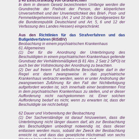
§ 40 Einschränkung von Grundrechten
In dem in diesem Gesetz bezeichneten Umfange werden die
Grundrechte der Freiheit der Person, der körperlichen
Unversehrtheit und der Unverletzlichkeit des Brief-, Post- und
Fernmeldegeheimnisses (Art. 2 und 10 des Grundgesetzes für
die Bundesrepublik Deutschland und Art. 5, 6 und 12 der
Verfassung des Landes Hessen) eingeschränkt.
Aus den
Richtlinien für das Strafverfahren und das
Bußgeldverfahren
(RiStBV)
Beobachtung in einem psychiatrischen Krankenhaus
61 Allgemeines
(1) Der für die Anordnung der Unterbringung des
Beschuldigten in einem psychiatrischen Krankenhaus geltende
Grundsatz der Verhältnismäßigkeit (§ 81 Abs. 2 Satz 2 StPO) ist
auch bei der Vollstreckung der Anordnung zu beachten.
(2) Der auf freiem Fuß befindliche Beschuldigte darf in der
Regel erst dann zwangsweise in das psychiatrische
Krankenhaus verbracht werden, wenn er unter Androhung der
zwangsweisen Zuführung für den Fall der Nichtbefolgung
aufgefordert worden ist, sich innerhalb einer bestimmten Frist
in dem psychiatrischen Krankenhaus zu stellen, und er dieser
Aufforderung nicht nachgekommen ist. Einer solchen
Aufforderung bedarf es nicht, wenn zu erwarten ist, dass der
Beschuldigte sie nicht befolgt.
62 Dauer und Vorbereitung der Beobachtung
(1) Der Sachverständige ist darauf hinzuweisen, dass die
Unterbringung nicht länger dauern darf, als zur Beobachtung
des Beschuldigten unbedingt notwendig ist, dass dieser
entlassen werden muss, sobald der Zweck der Beobachtung
erreicht ist, und dass das gesetzliche Höchstmaß von sechs