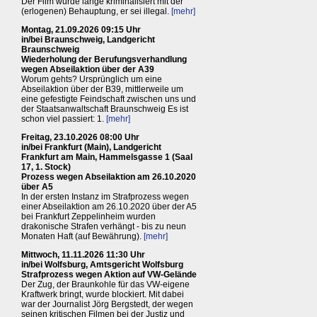
Der Film wurde lange kriminalisiert mit der
(erlogenen) Behauptung, er sei illegal.
[mehr]
Montag, 21.09.2026 09:15 Uhr
in/bei Braunschweig, Landgericht
Braunschweig
Wiederholung der Berufungsverhandlung
wegen Abseilaktion über der A39
Worum gehts? Ursprünglich um eine
Abseilaktion über der B39, mittlerweile um
eine gefestigte Feindschaft zwischen uns und
der Staatsanwaltschaft Braunschweig Es ist
schon viel passiert: 1.
[mehr]
Freitag, 23.10.2026 08:00 Uhr
in/bei Frankfurt (Main), Landgericht
Frankfurt am Main, Hammelsgasse 1 (Saal
17, 1. Stock)
Prozess wegen Abseilaktion am 26.10.2020
über A5
In der ersten Instanz im Strafprozess wegen
einer Abseilaktion am 26.10.2020 über der A5
bei Frankfurt Zeppelinheim wurden
drakonische Strafen verhängt - bis zu neun
Monaten Haft (auf Bewährung).
[mehr]
Mittwoch, 11.11.2026 11:30 Uhr
in/bei Wolfsburg, Amtsgericht Wolfsburg
Strafprozess wegen Aktion auf VW-Gelände
Der Zug, der Braunkohle für das VW-eigene
Kraftwerk bringt, wurde blockiert. Mit dabei
war der Journalist Jörg Bergstedt, der wegen
seinen kritischen Filmen bei der Justiz und