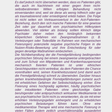
Es darf jedoch nicht übersehen werden, dass es Patienten gibt,
die auch im Nachhinein mit einer gegen ihren nicht-
selbstbestimmten Willen erfolgten Behandlung nicht
einverstanden sind, weil sie diese als wenig hilfreich oder gar
als traumatisierend oder erniedrigend erlebt haben. Die Folge
ist nicht selten ein Vertrauensverlust in der Arzt-Patienten-
Beziehung, durch den sich manche Patienten für eine gewisse
Zeit oder gar dauerhaft vom psychiatrischen Hilfesystem
abwenden. Viel stärker als bislang sollten klinisch tätige
Psychiater daher neben den hinlänglich bekannten
körperlichen Gefahren von Zwangsmaßnahmen (z. B.
Verletzungen oder Todesfälle im Rahmen von mechanischen
Fixierungen) potenzielle negative psychische Folgen in die
Nutzen-Risiko-Bewertung und ihre Entscheidung für oder
gegen derartige Maßnahmen einbeziehen. ...
Die Nichtbehandlung der die Fremdgefährdung bedingenden
psychischen Störung bei einem zwangsweise untergebrachten
und zum Schutz von Mitpatienten und Krankenhauspersonal
mechanisch fixierten Patienten ist unter ethischen
Gesichtspunkten nicht vertretbar, da dem Patienten die Chance
vorenthalten wird, seinen Krankheitszustand (und damit auch
die Fremdgefährdung) schnell zu überwinden. Darüber hinaus
gehen krankheitsbedingte Fremdgefährdungen zumeist auch
mit erheblichen Gefahren der Selbstschädigung einher. Eine
Fixierung eines hochgradig agitierten, häufig psychotischen
oder intoxikierten Patienten ohne gleichzeitige Gabe
beruhigender oder antipsychotisch wirksamer Medikamente ist
aus psychiatrischer Sicht nicht zu verantworten, da sie mit einer
erhöhten Verletzungsgefahr einhergeht und zu erheblichen
psychischen Belastungen führen kann. Ohne eine
medikamentöse Therapie wird eine mechanische Fixierung in
vielen Fällen zudem zeitlich unverhältnismäßig ausgedehnt