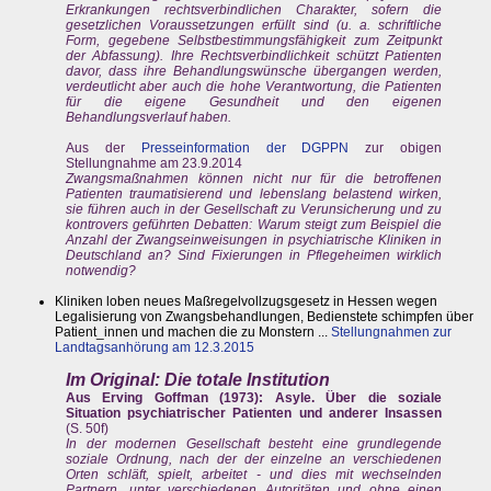
Erkrankungen rechtsverbindlichen Charakter, sofern die
gesetzlichen Voraussetzungen erfüllt sind (u. a. schriftliche
Form, gegebene Selbstbestimmungsfähigkeit zum Zeitpunkt
der Abfassung). Ihre Rechtsverbindlichkeit schützt Patienten
davor, dass ihre Behandlungswünsche übergangen werden,
verdeutlicht aber auch die hohe Verantwortung, die Patienten
für die eigene Gesundheit und den eigenen
Behandlungsverlauf haben.
Aus der
Presseinformation der DGPPN
zur obigen
Stellungnahme am 23.9.2014
Zwangsmaßnahmen können nicht nur für die betroffenen
Patienten traumatisierend und lebenslang belastend wirken,
sie führen auch in der Gesellschaft zu Verunsicherung und zu
kontrovers geführten Debatten: Warum steigt zum Beispiel die
Anzahl der Zwangseinweisungen in psychiatrische Kliniken in
Deutschland an? Sind Fixierungen in Pflegeheimen wirklich
notwendig?
Kliniken loben neues Maßregelvollzugsgesetz in Hessen wegen
Legalisierung von Zwangsbehandlungen, Bedienstete schimpfen über
Patient_innen und machen die zu Monstern ...
Stellungnahmen zur
Landtagsanhörung am 12.3.2015
Im Original: Die totale Institution
Aus Erving Goffman (1973): Asyle. Über die soziale
Situation psychiatrischer Patienten und anderer Insassen
(S. 50f)
In der modernen Gesellschaft besteht eine grundlegende
soziale Ordnung, nach der der einzelne an verschiedenen
Orten schläft, spielt, arbeitet - und dies mit wechselnden
Partnern, unter verschiedenen Autoritäten und ohne einen