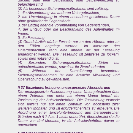
Sachen oder eine Selbsttötung oder Selbstverletzung zu
befürchten sind.
(2) Als besondere Sicherungsmaßnahmen sind zulässig:
1. die Absonderung von anderen Untergebrachten,
2. die Unterbringung in einem besonders gesicherten Raum
ohne gefährdende Gegenstände,
3. der Entzug oder die Vorenthaltung von Gegenständen,
4. der Entzug oder die Beschränkung des Aufenthaltes im
Freien,
5. die Fesselung.
(3) Grundsätzlich dürfen Fesseln nur an den Händen oder an
den Füßen angelegt werden. Im Interesse des
Untergebrachten kann eine andere Art der Fesselung
angeordnet werden. Die Fesselung ist zeitweise zu lockern,
soweit dies notwendig ist.
(4) Besondere Sicherungsmaßnahmen dürfen nur
aufrechterhalten werden, soweit es ihr Zweck erfordert.
(5) Während der Durchführung besonderer
Sicherungsmaßnahmen ist eine ärztliche Mitwirkung und
Überwachung zu gewährleisten.
§ 37 Einzelunterbringung, unausgesetzte Absonderung
Die unausgesetzte Absonderung eines Untergebrachten über
einen Zeitraum von mehr als einem Monat bedarf der
Zustimmung der Aufsichtsbehörde. Die Zustimmung erstreckt
sich jeweils nur auf einen Zeitraum von höchstens zwei
weiteren Monaten und ist erforderlichenfalls zu erneuern. Die
Anordnung einer Einzelunterbringung aus therapeutischen
Gründen nach § 7 Abs. 1 bleibt unberührt; überschreitet sie die
Dauer von drei Monaten, ist die Aufsichtsbehörde davon zu
unterrichten.