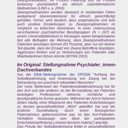
Zwangsmedikation, 84 Prozent Fixierung und 89 Prozent
Isolierung grundsätzlich als ethisch unproblematische
Maßnahmen (LIND u. a. 2004).
Zwangsmaßnahmen werden demnach in bestimmten Fällen
weitgehend übereinstimmend für ethisch gerechtfertigt
gehalten. Ferner wird deutlich, dass pragmatische und teils
auch positive Einstellungen zu Zwangsmaßnahmen im
Vergleich zu kritischen dominieren. In einer Untersuchung
verschiedener psychiatrischer Berufsgruppen (N = 267) an
einem Universitätsklinikum in Norwegen waren beispielsweise
fast alle Befragten der Meinung, dass Zwangsmaßnahmen
Patienten beruhigen können (93 Prozent), aber nur ein kleiner
Teil glaubte, dass der Einsatz von Zwang Betroffene ängstigen,
Aggression fördern und zu Verletzungen von Patienten oder
MitarbeiterInnen führen könnte (WYNN 2003).
Im Original: Stellungnahme Psychiater_innen-
Dachverbandes
Aus der
Ethik-Stellungnahme der DPGGN
"Achtung der
Selbstbestimmung und Anwendung von Zwang bei der
Behandlung von psychisch erkrankten Menschen"
Der hohe Stellenwert der Patientenselbstbestimmung hat für
den Arzt und alle anderen an der Be-handlung von Patienten
beteiligten Professionen ethische, rechtliche und
berufspraktische Konse-quenzen. Während der Arzt in früheren
Zeiten häufig ohne Mitsprache des Patienten Entscheidungen
zu dessen gesundheitlichem „Wohl“ getroffen hat und die
ärztliche Grundhaltung durch einen fürsorglichen
Paternalismus gekennzeichnet war, ist das Arzt-Patienten-
Verhältnis heutzutage vom Ideal der partizipativen
Entscheidungsfindung („shared decision making“) geprägt.
Das Prinzip der Selbstbestimmung findet in gesundheitlichen