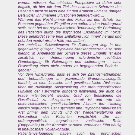
werden müssen. Aus ethischer Perspektive ist daher sehr
fraglich, ob hier mit dem Ziel des erweiterten Schutzes des
Patienten nicht de facto eine für den Kranken und alle übrigen
Beteiligten inhumanere Situationen befördert wird. ...
Während das Recht primär den Fokus auf den Schutz von
Personen gegenüber Eingriffen von außen in den Vordergrund
stellt, steht bei der psychiatrischen Beurteilung die Bedrohung
des Patienten durch die psychische Erkrankung im Fokus.
Diese gefährdet seine freie Entfaltung „von innen“ heraus und
erfordert medizi-nische Hilfe „von außen“. ...
Der rechtliche Schwellenwert für Fixierungen liegt in den
gegenwärtig gültigen Psychiatrie-Krankengesetzen also sehr
niedrig. In Anbetracht der Schwere dieses Eingriffs ist eine
zusätzlich zur Unterbringung erforderliche rechtliche
Genehmigung für Fixierungen und Isolierungen – nach
Feststellung eines nicht anders zu begegnenden Bedarfs –
geboten. ...
Vor dem Hintergrund, dass es sich bei Zwangsmaßnahmen
und -behandlungen um gravierende Grundrechtseingriffe
handelt, ist eine fachliche und gesellschaftliche Diskussion
über die zukünftige Ausgestaltung der ordnungspolitischen
Funktion der Psychiatrie dringend notwendig, die auch die
Frage miteinbezieht, welchen Grad von Belästigung die
Gesellschaft zu akzeptieren bereit ist und wie die
unterschiedlichen gesellschaftlichen Akteure ihre Haltung
ethisch begründen. Der Psychiater und Psychotherapeut ist als
Arzt primär dem Schutz und der Wiederherstellung der
Gesundheit des Patienten verpflichtet. Die ihm
ordnungspolitisch zugewiesene zusätzliche Rolle
(Doppelrolle) in der Kontrolle sozialen Verhaltens führt häufig
in unauflösbare Rollenkonflikte. ...
Patientenverfügungen haben auch bei psychischen