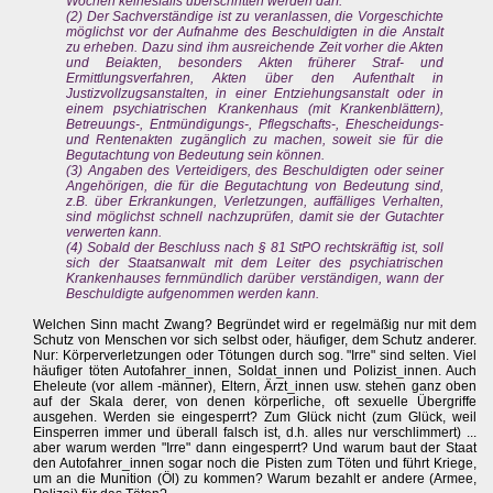
Wochen keinesfalls überschritten werden darf.
(2) Der Sachverständige ist zu veranlassen, die Vorgeschichte
möglichst vor der Aufnahme des Beschuldigten in die Anstalt
zu erheben. Dazu sind ihm ausreichende Zeit vorher die Akten
und Beiakten, besonders Akten früherer Straf- und
Ermittlungsverfahren, Akten über den Aufenthalt in
Justizvollzugsanstalten, in einer Entziehungsanstalt oder in
einem psychiatrischen Krankenhaus (mit Krankenblättern),
Betreuungs-, Entmündigungs-, Pflegschafts-, Ehescheidungs-
und Rentenakten zugänglich zu machen, soweit sie für die
Begutachtung von Bedeutung sein können.
(3) Angaben des Verteidigers, des Beschuldigten oder seiner
Angehörigen, die für die Begutachtung von Bedeutung sind,
z.B. über Erkrankungen, Verletzungen, auffälliges Verhalten,
sind möglichst schnell nachzuprüfen, damit sie der Gutachter
verwerten kann.
(4) Sobald der Beschluss nach § 81 StPO rechtskräftig ist, soll
sich der Staatsanwalt mit dem Leiter des psychiatrischen
Krankenhauses fernmündlich darüber verständigen, wann der
Beschuldigte aufgenommen werden kann.
Welchen Sinn macht Zwang? Begründet wird er regelmäßig nur mit dem
Schutz von Menschen vor sich selbst oder, häufiger, dem Schutz anderer.
Nur: Körperverletzungen oder Tötungen durch sog. "Irre" sind selten. Viel
häufiger töten Autofahrer_innen, Soldat_innen und Polizist_innen. Auch
Eheleute (vor allem -männer), Eltern, Ärzt_innen usw. stehen ganz oben
auf der Skala derer, von denen körperliche, oft sexuelle Übergriffe
ausgehen. Werden sie eingesperrt? Zum Glück nicht (zum Glück, weil
Einsperren immer und überall falsch ist, d.h. alles nur verschlimmert) ...
aber warum werden "Irre" dann eingesperrt? Und warum baut der Staat
den Autofahrer_innen sogar noch die Pisten zum Töten und führt Kriege,
um an die Munition (Öl) zu kommen? Warum bezahlt er andere (Armee,