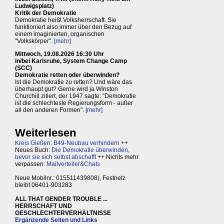
Ludwigsplatz)
Kritik der Demokratie
Demokratie heißt Volksherrschaft. Sie
funktioniert also immer über den Bezug auf
einem imaginierten, organischen
"Volkskörper".
[mehr]
Mittwoch, 19.08.2026 16:30 Uhr
in/bei Karlsruhe, System Change Camp
(SCC)
Demokratie retten oder überwinden?
Ist die Demokratie zu retten? Und wäre das
überhaupt gut? Gerne wird ja Winston
Churchill zitiert, der 1947 sagte: "Demokratie
ist die schlechteste Regierungsform - außer
all den anderen Formen".
[mehr]
Weiterlesen
Kreis Gießen: B49-Neubau verhindern
++
Neues Buch:
Die Demokratie überwinden,
bevor sie sich selbst abschafft
++ Nichts mehr
verpassen:
Mailverteiler&Chats
Neue Mobilnr.: 015511439808), Festnetz
bleibt 06401-903283
ALL THAT GENDER TROUBLE ...
HERRSCHAFT UND
GESCHLECHTERVERHÄLTNISSE
Ergänzende Seiten und Links