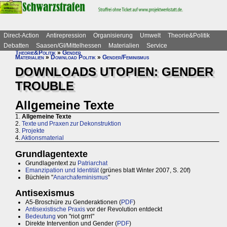
Direct-Action
Antirepression
Organisierung
Umwelt
Theorie&Politik
Debatten
Saasen/GI/Mittelhessen
Materialien
Service
Theorie&Politik
»
Gender
Materialien
»
Download Politik
»
Gender/Feminismus
DOWNLOADS UTOPIEN: GENDER
TROUBLE
Allgemeine Texte
1.
Allgemeine Texte
2.
Texte und Praxen zur Dekonstruktion
3.
Projekte
4.
Aktionsmaterial
Grundlagentexte
Grundlagentext zu
Patriarchat
Emanzipation und Identität
(grünes blatt Winter 2007, S. 20f)
Büchlein "
Anarchafeminismus
"
Antisexismus
A5-Broschüre zu Genderaktionen (
PDF
)
Antisexistische Praxis
vor der Revolution entdeckt
Bedeutung
von "riot grrrl"
Direkte Intervention und Gender (
PDF
)