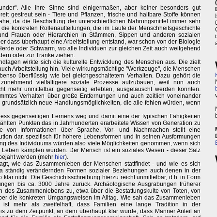
ounder". Alle ihre Sinne sind einigermaßen, aber keiner besonders gut
it gestreut sein - Tiere und Pflanzen, frische und haltbare Stoffe können
ahe, da die Beschaffung der unterschiedlichen Nahrungsmittel immer sehr
nd die konkreten Rollenaufteilungen, die im Laufe der Menschheitsgeschichte
und Frauen oder Hierarchien in Stämmen, Sippen und anderen sozialen
ber dass überhaupt eine Arbeitsteilung entstand, war schon von der Biologie
 Herde oder Schwarm, wo alle Individuen zur gleichen Zeit auch weitgehend
ndern oder zur Tränke ziehen.
undlagen wirkte sich die kulturelle Entwicklung des Menschen aus. Die zielt
 auch Arbeitsteilung hin. Viele wirkungsmächtige "Werkzeuge", die Menschen
benso überflüssig wie bei gleichgeschaltetem Verhalten. Dazu gehört die
zunehmend vielfältigere soziale Prozesse aufzubauen, weil nun auch
cht mehr unmittelbar gegenseitig erlebten, ausgetauscht werden konnten.
mmtes Verhalten über große Entfernungen und auch zeitlich voneinander
e grundsätzlich neue Handlungsmöglichkeiten, die alle fehlen würden, wenn
rozess gegenseitigen Lernens weg und damit eine der typischen Fähigkeiten
hlten Punkten das in Jahrhunderten erarbeitete Wissen von Generation zu
be von Informationen über Sprache, Vor- und Nachmachen stellt eine
ution dar, spezifisch für höhere Lebensformen und in seinen Ausformungen
tung des Individuums würden also viele Möglichkeiten genommen, wenn sich
s Leben kämpfen würden. Der Mensch ist ein soziales Wesen - dieser Satz
 bejaht werden (mehr
hier
).
agt, wie das Zusammenleben der Menschen stattfindet - und wie es sich
h ja ständig verändernden Formen sozialer Beziehungen auch denen in der
klar nicht. Die Geschichtsschreibung hierzu reicht unmittelbar, d.h. in Form
erungen bis ca. 3000 Jahre zurück. Archäologische Ausgrabungen früherer
 des Zusammenlebens zu, etwa über die Bestattungskulte von Toten, von
über die konkreten Umgangsweisen im Alltag. Wie sah das Zusammenleben
 ist mehr als zweifelhaft, dass Familien eine lange Tradition in der
is zu dem Zeitpunkt, an dem überhaupt klar wurde, dass Männer Anteil an