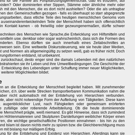
rund für die Familie als Fortpflanzungsgemeinschaft. Gab es trotzdem, auf
rkisten? Oder dominierten eher Sippen, Stämme oder ähnliche mehr oder
 mit den Menschen, die es dort nicht aushielten? Oder die als untragbar
hen den Gemeinschaften gezogen - falls es überhaupt so starr abgegrenzte
ungsarbeiten, dass etliche Teile des heutigen menschlichen Genoms vom
h auseinanderentwickelnden Teile der Menschheit haben sich offensichtlich
in Kontakt kamen - ob freiwillig oder gezwungenermaßen, dürfte schwer
urtechniken des Menschen wie Sprache,die Entwicklung von Hilfsmitteln und
itteln usw. denkbar oder sogar wahrscheinlich, dass sich die Formen des
derten. Ebenso dürften sie auch innerhalb eines Zeitabschnittes an
gewesen sein. Eine weltweite Diskurssteuerung, wie sie heute über Medien,
st und Normen als allgemeingültig zu setzen weiß, gab es früher nicht. Doch
erungsformen entstand, ist unbekannt.
 zurückschaut, desto enger sind die damals Lebenden mit den natürlichen
strahierten sie ihr Leben und ihre Umweltbedingungen. Die Geschichte der
ie Entwicklung des Lebendigen unter Schaffung immer neuer Möglichkeiten,
weiterer Möglichkeiten bildet.
e
ginn an die Entwicklung der Menschheit begleitet haben. Mit zunehmender
ftlichen, d.h. über weite Strecken transportierbaren Kommunikation nahm die
 aber nicht automatisch mit der Entstehung von Hierarchien verbunden.
mmte, aber nicht notwendige Form der Aufteilung von Tätigkeiten. Diese kann
 augenblicklicher Lust, nach Fähigkeiten oder gemeinsam erörterten
e zufällige oder rotierende Arbeitsteilung. Ob die heute dominierende
die Menschheit prägte, weiß niemand. Es gibt Hinweise, dass sich zumindest
ten Höhlenmalereien und Skulpturen Darstellungen weiblicher Körper einen
ren, die wichtige gesellschaftliche Positionen einnahmen - bis hin zu den
und Islam ist davon nichts mehr zu spüren bzw. die Gleichberechtigung muss
n mit bislang nur mäßigem Erfolg.
rung für die Entstehung und Existenz von Hierarchien. Allerdings kann sie