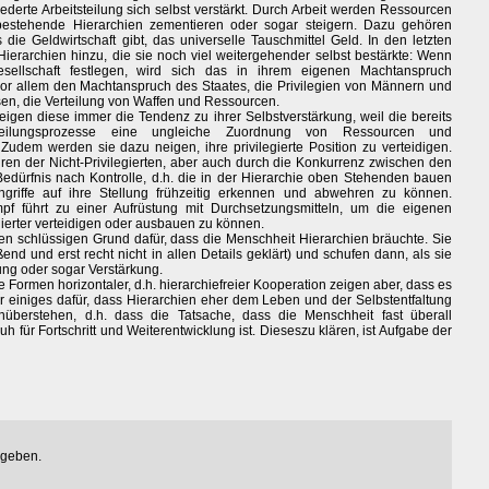
iederte Arbeitsteilung sich selbst verstärkt. Durch Arbeit werden Ressourcen
 bestehende Hierarchien zementieren oder sogar steigern. Dazu gehören
s die Geldwirtschaft gibt, das universelle Tauschmittel Geld. In den letzten
ierarchien hinzu, die sie noch viel weitergehender selbst bestärkte: Wenn
sellschaft festlegen, wird sich das in ihrem eigenen Machtanspruch
or allem den Machtanspruch des Staates, die Privilegien von Männern und
en, die Verteilung von Waffen und Ressourcen.
zeigen diese immer die Tendenz zu ihrer Selbstverstärkung, weil die bereits
erteilungsprozesse eine ungleiche Zuordnung von Ressourcen und
udem werden sie dazu neigen, ihre privilegierte Position zu verteidigen.
ren der Nicht-Privilegierten, aber auch durch die Konkurrenz zwischen den
m Bedürfnis nach Kontrolle, d.h. die in der Hierarchie oben Stehenden bauen
riffe auf ihre Stellung frühzeitig erkennen und abwehren zu können.
pf führt zu einer Aufrüstung mit Durchsetzungsmitteln, um die eigenen
egierter verteidigen oder ausbauen zu können.
nen schlüssigen Grund dafür, dass die Menschheit Hierarchien bräuchte. Sie
end und erst recht nicht in allen Details geklärt) und schufen dann, als sie
ung oder sogar Verstärkung.
Formen horizontaler, d.h. hierarchiefreier Kooperation zeigen aber, dass es
gar einiges dafür, dass Hierarchien eher dem Leben und der Selbstentfaltung
überstehen, d.h. dass die Tatsache, dass die Menschheit fast überall
h für Fortschritt und Weiterentwicklung ist. Dieseszu klären, ist Aufgabe der
egeben.