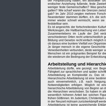
der Fortpflanzung hatten, ein abstrakter G
erotischer Anziehung fußende, feste Zweie
weniger feste Gemeinschaften? Was geschah
galten? Wie scharf waren die Grenzen zwisc
gab? Im Jahr 2010 zeigten mehrere Forsch
Neandertaler stammen dürften, d.h. die sic
immer wieder schnell vermischt, wenn sie 
feststellbar sein.
Es ist angesichts der fortschreitenden Kult
Werkzeugen, die Haltbarmachung von Lebensm
Zusammenlebens im Laufe der Zeit verän
verschiedenen Orten recht unterschiedlich 
Bildung und Gesetze recht einfach möglich i
ob daraus eine buntere Vielfalt von Organisi
Je länger mensch in die eigene Geschichte
Verwobenheiten verbunden, desto weniger ab
Menschen ist ein prägnantes Beispiel für d
die wiederum die Bedingung der Entwicklung 
Arbeitsteilung und Hierarchi
Arbeitsteilung dürfte, wie gezeigt, von Be
Fähigkeit zur sprachlichen und später schri
Arbeitsteilung an Komplexität zu. Das ist
Hierarchische Arbeitsteilung ist eine besti
auch einvernehmlich, z.B. nach Neigung,
Notwendigkeiten erfolgen. Möglich ist ein
hierarchische Arbeitsteilung von Beginn an 
die Hierarchien verschoben. So haben in al
wesentlich höheren Anteil bei solchen Figu
frühen Göttinnen. Im Judentum, Christentum 
in der Neuzeit mühsam zurückerkämpft werde
Arbeitsteilung ist keine ausreichende Erklä