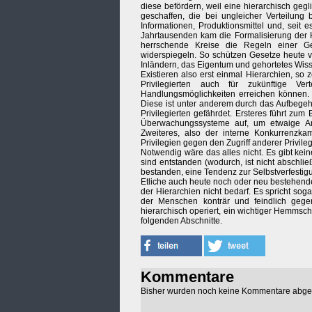
diese befördern, weil eine hierarchisch gegl
geschaffen, die bei ungleicher Verteilung
Informationen, Produktionsmittel und, seit e
Jahrtausenden kam die Formalisierung der H
herrschende Kreise die Regeln einer Ge
widerspiegeln. So schützen Gesetze heute v
Inländern, das Eigentum und gehortetes Wiss
Existieren also erst einmal Hierarchien, so 
Privilegierten auch für zukünftige V
Handlungsmöglichkeiten erreichen können. Z
Diese ist unter anderem durch das Aufbegeh
Privilegierten gefährdet. Ersteres führt zu
Überwachungssysteme auf, um etwaige Ang
Zweiteres, also der interne Konkurrenzkam
Privilegien gegen den Zugriff anderer Privil
Notwendig wäre das alles nicht. Es gibt kei
sind entstanden (wodurch, ist nicht abschließ
bestanden, eine Tendenz zur Selbstverfestig
Etliche auch heute noch oder neu bestehende 
der Hierarchien nicht bedarf. Es spricht so
der Menschen konträr und feindlich gegen
hierarchisch operiert, ein wichtiger Hemmschu
folgenden Abschnitte.
Kommentare
Bisher wurden noch keine Kommentare abg