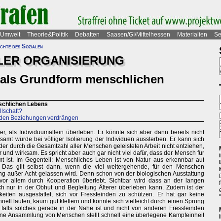
Umwelt
Theorie&Politik
Debatten
Saasen/GI/Mittelhessen
Materialien
Se
chte des Sozialen
LER ORGANISIERUNG
n als Grundform menschlichen
schlichen Lebens
lschaft?
s den Beziehungen verdrängen
, als Individuumallein überleben. Er könnte sich aber dann bereits nicht
esamt würde bei völliger Isolierung der Individuen aussterben. Er kann sich
der durch die Gesamtzahl aller Menschen geleisteten Arbeit nicht entziehen,
 und wirksam. Es spricht aber auch gar nicht viel dafür, dass der Mensch für
 ist. Im Gegenteil: Menschliches Leben ist von Natur aus erkennbar auf
 Das gilt selbst dann, wenn die viel weitergehende, für den Menschen
ung außer Acht gelassen wird. Denn schon von der biologischen Ausstattung
 vor allem durch Kooperation überlebt. Sichtbar wird dass an der langen
h nur in der Obhut und Begleitung Älterer überleben kann. Zudem ist der
ten ausgestattet, sich vor Fressfeinden zu schützen. Er hat gar keine
ell laufen, kaum gut klettern und könnte sich vielleicht durch einen Sprung
falls solches gerade in der Nähe ist und nicht von anderen Fressfeinden
 eine Ansammlung von Menschen stellt schnell eine überlegene Kampfeinheit