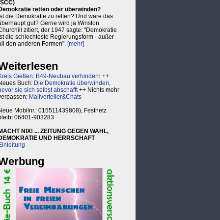
(SCC)
Demokratie retten oder überwinden?
Ist die Demokratie zu retten? Und wäre das
überhaupt gut? Gerne wird ja Winston
Churchill zitiert, der 1947 sagte: "Demokratie
ist die schlechteste Regierungsform - außer
all den anderen Formen".
[mehr]
Weiterlesen
Kreis Gießen: B49-Neubau verhindern
++
Neues Buch:
Die Demokratie überwinden,
bevor sie sich selbst abschafft
++ Nichts mehr
verpassen:
Mailverteiler&Chats
Neue Mobilnr.: 015511439808), Festnetz
bleibt 06401-903283
MACHT NIX! ... ZEITUNG GEGEN WAHL,
DEMOKRATIE UND HERRSCHAFT
Einleitung
Werbung