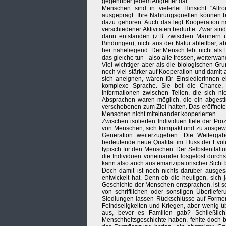
gegenüber jedem Angreifer dar.
Menschen sind in vielerlei Hinsicht "Allr
ausgeprägt. Ihre Nahrungsquellen können bre
dazu gehören. Auch das legt Kooperation n
verschiedener Aktivitäten bedurfte. Zwar si
dann entstanden (z.B. zwischen Männern 
Bindungen), nicht aus der Natur ableitbar, a
her naheliegend. Der Mensch lebt nicht als
das gleiche tun - also alle fressen, weiterwa
Viel wichtiger aber als die biologischen Gr
noch viel stärker auf Kooperation und damit
sich aneignen, wären für EinsiedlerInnen e
komplexe Sprache. Sie bot die Chance, 
Informationen zwischen Teilen, die sich ni
Absprachen waren möglich, die ein abgesti
verschobenen zum Ziel hatten. Das eröffnet
Menschen nicht miteinander kooperierten.
Zwischen isolierten Individuen fiele der P
von Menschen, sich kompakt und zu ausgewä
Generation weiterzugeben. Die Weiterga
bedeutende neue Qualität im Fluss der Evol
typisch für den Menschen. Der Selbstentfal
die Individuen voneinander losgelöst durch
kann also auch aus emanzipatorischer Sicht
Doch damit ist noch nichts darüber ausges
entwickelt hat. Denn ob die heutigen, sic
Geschichte der Menschen entsprachen, ist so 
von schriftlichen oder sonstigen Überlief
Siedlungen lassen Rückschlüsse auf Formen
Feindseligkeiten und Kriegen, aber wenig 
aus, bevor es Familien gab? Schließlich
Menschheitsgeschichte haben, fehlte doch b