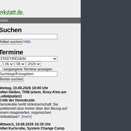
rvice
Suchen
Hilfe
Termine
vergangene Termine anzeigen
Montag, 10.08.2026 18:00 Uhr
in/bei Gießen, THM (ehem. Roxy-Kino am
Ludwigsplatz)
Kritik der Demokratie
Demokratie heißt Volksherrschaft. Sie
funktioniert also immer über den Bezug auf
einem imaginierten, organischen
"Volkskörper".
[mehr]
Mittwoch, 19.08.2026 16:30 Uhr
in/bei Karlsruhe, System Change Camp