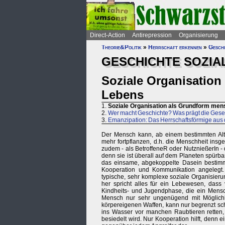
Direct-Action
Antirepression
Organisierung
Theorie&Politik
»
Herrschaft erkennen
»
Geschi
GESCHICHTE SOZIA
Soziale Organisatio
Lebens
1.
Soziale Organisation als Grundform men
2.
Wer macht Geschichte? Was prägt die Gesel
3.
Emanzipation: Das Herrschaftsförmige au
Der Mensch kann, ab einem bestimmten Alter
mehr fortpflanzen, d.h. die Menschheit insg
zudem - als BetroffeneR oder NutznießerIn - 
denn sie ist überall auf dem Planeten spürbar
das einsame, abgekoppelte Dasein bestimmt
Kooperation und Kommunikation angelegt.
typische, sehr komplexe soziale Organisier
her spricht alles für ein Lebewesen, dass
Kindheits- und Jugendphase, die ein Mensc
Mensch nur sehr ungenügend mit Möglichkei
körpereigenen Waffen, kann nur begrenzt schn
ins Wasser vor manchen Raubtieren retten, 
besiedelt wird. Nur Kooperation hilft, denn