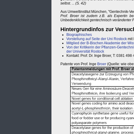
selbst. ... (S. 42)
Aus Umweltinstitut München, "Gentechnik-V
Prof. Broer ist zudem z.B. als Expertin be
Unbedenklichkeit gentechnisch veränderter Pfl
Hintergrundinfos zur Versuch
Biographisches
Vorstellung auf Seite der Uni Rostock
mit 
Mitglied der B-Bischen Akademie der Wi
Von der Kritikerin der Pflanzen-Gentechni
der Universität Rostock
Kontakt: Prof. Dr. Inge Broer, T: 0381 498
Patente von Prof. Inge
Broer
(Quelle: wie obe