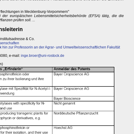
erflechtungen in Mecklenburg-Vorpommern"
i der europäischen Lebensmittelsicherheitsbehörde (EFSA) tätig, die die
anzen prüfen soll. ...
sleiterin
Institutsadresse & Co.
ssenschaften
k hin zur Professorin an der Agrar- und Umweltwissenschaftlichen Fakultät
 4080, e-mail:
inge.broer@uni-rostock.de
n)