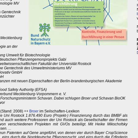
hnologie MV
es Gentechnik
nzüchter
d Mecklenburg
ogie an der
tung Umwelt für Biotechnologie
es deutschen Pflanzengemonprojekts Gabi
eltwissenschaftlichen Fakultät der Universität Rostock
uppe Gentechnik des Umweltministeriums MV
biovativ GmbH
mbH
Pflanzen mit neuen Eigenschaften der Berlin-brandenburgischen Akademie
ood Safety Authority (EFSA)
sverbund Mecklenburg-Vorpommern e. V.
 Forschungsministerin Schavan. Dabei schlugen Broer und Schavan BioOK
vor
 (Stand: 2008) ++
Broer
im Seilschaften-Lexikon
die Uni Rostock 1.876.490 Euro (Projekt-) Finanzierung durch das BMBF als
d auch weitere Professoren der Uni Rostock als Gesellschafter der Firmen
n verschiedenen Projekten mit GVOs beteiligt. Mit Heike Mikschofsky
en. ...
n neun Patenten auf Gene angeführt, von denen vier durch Bayer CropScience
 eins durch die Norddeutsche Pflanzenzucht, und eins durch die Erfinderin