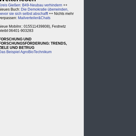
Kreis Gießen: B49-Neubau verhindern
++
Neues Buch:
Die Demokratie überwinden,
bevor sie sich selbst abschafft
++ Nichts mehr
verpassen:
Mailverteiler&Chats
Neue Mobilnr.: 015511439808), Festnetz
bleibt 06401-903283
FORSCHUNG UND
FORSCHUNGSFÖRDERUNG: TRENDS,
ZIELE UND BETRUG
Das Beispiel AgroBioTechnikum