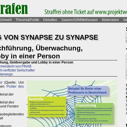
Umwelt
Theorie&Politik
Debatten
Saasen/GI/Mittelhessen
Materialien
Se
 VON SYNAPSE ZU SYNAPSE
rchführung, Überwachung,
by in einer Person
chung, Geldvergabe und Lobby in einer Person
zmeisterin von FINAB
 verfilzter Seilschafter
nterwegs
er
(Quelle: Uni
inen
Poster des
eirat der
Beirat des
i und Forsten
baubegleitendes
lt
örderung