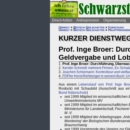
Direct-Action
Antirepression
Organisierung
Umwelt
»
Biotech-Seilschaften
»
Forschung
Umwelt
»
Biotech-Seilschaften
»
Hauptpersonen
KURZER DIENSTWEG
Prof. Inge Broer: Du
Geldvergabe und Lob
1.
Prof. Inge Broer: Durchführung, Überwa
2.
Kerstin Schmidt: mehrere Firmen, Ex-Schat
3.
Joachim Schiemann: Kontrolleur und vielfach
4.
FDPler Horst Rehberger in seinem Buch: U
Aus einem
Lebenslauf von Prof. Inge Bro
Rostock) mit Schaubild (Ausschnitt aus e
Bund Naturschutz
)
seit 1999 Mitglied im wissenschaftlichen B
Umweltministeriums MV
seit 1999 Mitglied im wissenschaftlichen 
Ministeriums für Landwirtschaft, Fischere
M.-V.
seit 1999 Mitglied der Arbeitsgruppe ‚An
Monitoring’ der Biologischen Bundesansta
Braunschweig
seit 1999 Vorsitzende des Vereins zur F