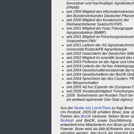
Innovativer und Nachhaltiger Agrobiotec
(FINAB)
seit 1999 Mitglied des Informationskreis
des Bundesverbandes Deutscher Pflanze
seit 2000 Mitglied des Kuratoriums der
Kleinwanzlebener Saatzucht KWS
seit 2001 Mitglied der Futur Fokusgruppe
Agrarproduktion (BMBF)
seit 2001 Mitglied im Forschungsverbun
Vorpommern FMV
seit 2001 Leiterin der AG Agrobiotechnol
Universität Rostock/FB Agrarökologie
seit 2002 Gutachterin der Deutschen Stif
seit 2002 Mitglied im scientific board d
seit 2003 Professor an der Agrar und Umw
seit 2004 Leiterin der Ad hoc Arbeitsgr
seit 2004 Gesellschaftervorsitzende der 
seit 2004 Gesellschafterin der BioOK G
seit 2004 Sprecherin der des Clusters: 
der Wissenschaften
seit 2005 Ad hoc Expertin der European F
seit 2006 Vorstandsmitglied: Forschung
2009: Teilnehmerin am Runden Tisch bei
als weltweit agierende One-Stop-Agency 
Aus der
Studie von Lorch/Then
zu Inge Broer
Uni Rostock: 2005-08 erhälten Broer, bzw. 
Partner des
BioOK
Verbund. Neben Broer sin
BioMath
und BioOK, sowie Durchführung vo
entwickelt eine Mitarbeiterin von Broer gv-Erbs
Patente: Broer wird als (Mit-)Erfinderin vo
gehalten werden, drei durch die Hoechst AG,