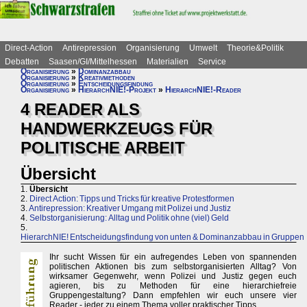
Direct-Action
Antirepression
Organisierung
Umwelt
Theorie&Politik
Debatten
Saasen/GI/Mittelhessen
Materialien
Service
Organisierung
»
Dominanzabbau
Organisierung
»
Kreativmethoden
Organisierung
»
Entscheidungsfindung
Organisierung
»
HierarchNIE!-Projekt
»
HierarchNIE!-Reader
4 READER ALS
HANDWERKZEUGS FÜR
POLITISCHE ARBEIT
Übersicht
1.
Übersicht
2.
Direct Action: Tipps und Tricks für kreative Protestformen
3.
Antirepression: Kreativer Umgang mit Polizei und Justiz
4.
Selbstorganisierung: Alltag und Politik ohne (viel) Geld
5.
HierarchNIE! Entscheidungsfindung von unten & Dominanzabbau in Gruppen
Ihr sucht Wissen für ein aufregendes Leben von spannenden
politischen Aktionen bis zum selbstorganisierten Alltag? Von
wirksamer Gegenwehr, wenn Polizei und Justiz gegen euch
agieren, bis zu Methoden für eine hierarchiefreie
Gruppengestaltung? Dann empfehlen wir euch unsere vier
Reader - jeder zu einem Thema voller praktischer Tipps.