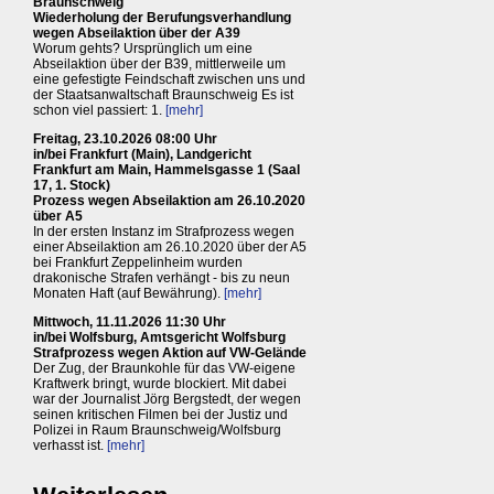
Braunschweig
Wiederholung der Berufungsverhandlung
wegen Abseilaktion über der A39
Worum gehts? Ursprünglich um eine
Abseilaktion über der B39, mittlerweile um
eine gefestigte Feindschaft zwischen uns und
der Staatsanwaltschaft Braunschweig Es ist
schon viel passiert: 1.
[mehr]
Freitag, 23.10.2026 08:00 Uhr
in/bei Frankfurt (Main), Landgericht
Frankfurt am Main, Hammelsgasse 1 (Saal
17, 1. Stock)
Prozess wegen Abseilaktion am 26.10.2020
über A5
In der ersten Instanz im Strafprozess wegen
einer Abseilaktion am 26.10.2020 über der A5
bei Frankfurt Zeppelinheim wurden
drakonische Strafen verhängt - bis zu neun
Monaten Haft (auf Bewährung).
[mehr]
Mittwoch, 11.11.2026 11:30 Uhr
in/bei Wolfsburg, Amtsgericht Wolfsburg
Strafprozess wegen Aktion auf VW-Gelände
Der Zug, der Braunkohle für das VW-eigene
Kraftwerk bringt, wurde blockiert. Mit dabei
war der Journalist Jörg Bergstedt, der wegen
seinen kritischen Filmen bei der Justiz und
Polizei in Raum Braunschweig/Wolfsburg
verhasst ist.
[mehr]