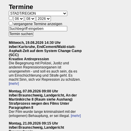
Termine
vergangene Termine anzeigen
Mittwoch, 19.08.2026 14:30 Uhr
in/bei Karlsruhe, EndCement/Wald-statt-
Asphalt-Zelt auf dem System Change Camp
(SCC)
Kreative Antirepression
Die Begegnung mit Polizei, Justiz und
anderen Repressionsorganen ist
unangenehm - und soll es auch sein, da es
um Einschüchterung und Strafe geht. Es
macht Sinn, sich vor Repression zu schützen.
[mehr]
Montag, 07.09.2026 09:00 Uhr
in/bei Braunschweig, Landgericht, An der
Martinikirche 8 (Raum siehe Aushang)
Strafprozess wegen des Films Unter
Paragraphen II
Der Film wurde lange kriminalisiert mit der
(erlogenen) Behauptung, er sei illegal.
[mehr]
Montag, 21.09.2026 09:15 Uhr
in/bei Braunschweig, Landgericht