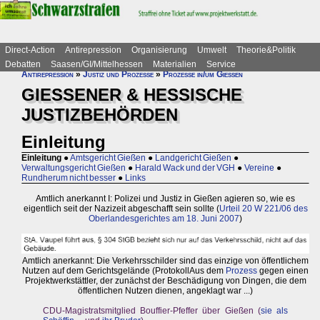
Direct-Action
Antirepression
Organisierung
Umwelt
Theorie&Politik
Debatten
Saasen/GI/Mittelhessen
Materialien
Service
Antirepression
»
Justiz und Prozesse
»
Prozesse in/um Gießen
GIESSENER & HESSISCHE
JUSTIZBEHÖRDEN
Einleitung
Einleitung
●
Amtsgericht Gießen
●
Landgericht Gießen
●
Verwaltungsgericht Gießen
●
Harald Wack und der VGH
●
Vereine
●
Rundherum nicht besser
●
Links
Amtlich anerkannt I: Polizei und Justiz in Gießen agieren so, wie es
eigentlich seit der Nazizeit abgeschafft sein sollte (
Urteil 20 W 221/06 des
Oberlandesgerichtes am 18. Juni 2007
)
Amtlich anerkannt: Die Verkehrsschilder sind das einzige von öffentlichem
Nutzen auf dem Gerichtsgelände (ProtokollAus dem
Prozess
gegen einen
Projektwerkstättler, der zunächst der Beschädigung von Dingen, die dem
öffentlichen Nutzen dienen, angeklagt war ...)
CDU-Magistratsmitglied Bouffier-Pfeffer über Gießen (
sie als