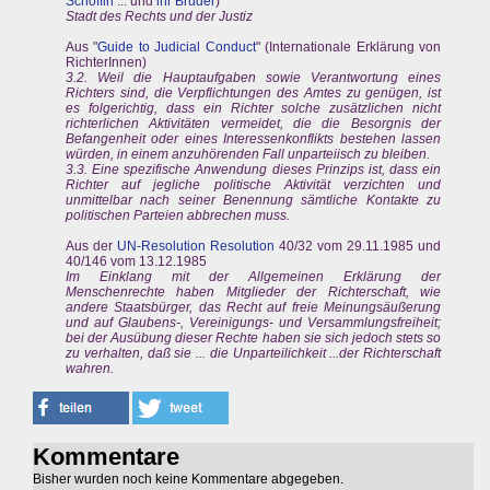
Schöffin
... und
ihr Bruder
)
Stadt des Rechts und der Justiz
Aus "
Guide to Judicial Conduct
" (Internationale Erklärung von
RichterInnen)
3.2. Weil die Hauptaufgaben sowie Verantwortung eines
Richters sind, die Verpflichtungen des Amtes zu genügen, ist
es folgerichtig, dass ein Richter solche zusätzlichen nicht
richterlichen Aktivitäten vermeidet, die die Besorgnis der
Befangenheit oder eines Interessenkonflikts bestehen lassen
würden, in einem anzuhörenden Fall unparteiisch zu bleiben.
3.3. Eine spezifische Anwendung dieses Prinzips ist, dass ein
Richter auf jegliche politische Aktivität verzichten und
unmittelbar nach seiner Benennung sämtliche Kontakte zu
politischen Parteien abbrechen muss.
Aus der
UN-Resolution Resolution
40/32 vom 29.11.1985 und
40/146 vom 13.12.1985
Im Einklang mit der Allgemeinen Erklärung der
Menschenrechte haben Mitglieder der Richterschaft, wie
andere Staatsbürger, das Recht auf freie Meinungsäußerung
und auf Glaubens-, Vereinigungs- und Versammlungsfreiheit;
bei der Ausübung dieser Rechte haben sie sich jedoch stets so
zu verhalten, daß sie ... die Unparteilichkeit ...der Richterschaft
wahren.
Kommentare
Bisher wurden noch keine Kommentare abgegeben.