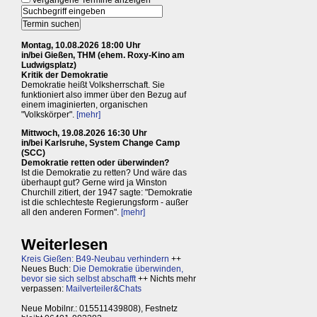
vergangene Termine anzeigen
Montag, 10.08.2026 18:00 Uhr
in/bei Gießen, THM (ehem. Roxy-Kino am
Ludwigsplatz)
Kritik der Demokratie
Demokratie heißt Volksherrschaft. Sie
funktioniert also immer über den Bezug auf
einem imaginierten, organischen
"Volkskörper".
[mehr]
Mittwoch, 19.08.2026 16:30 Uhr
in/bei Karlsruhe, System Change Camp
(SCC)
Demokratie retten oder überwinden?
Ist die Demokratie zu retten? Und wäre das
überhaupt gut? Gerne wird ja Winston
Churchill zitiert, der 1947 sagte: "Demokratie
ist die schlechteste Regierungsform - außer
all den anderen Formen".
[mehr]
Weiterlesen
Kreis Gießen: B49-Neubau verhindern
++
Neues Buch:
Die Demokratie überwinden,
bevor sie sich selbst abschafft
++ Nichts mehr
verpassen:
Mailverteiler&Chats
Neue Mobilnr.: 015511439808), Festnetz