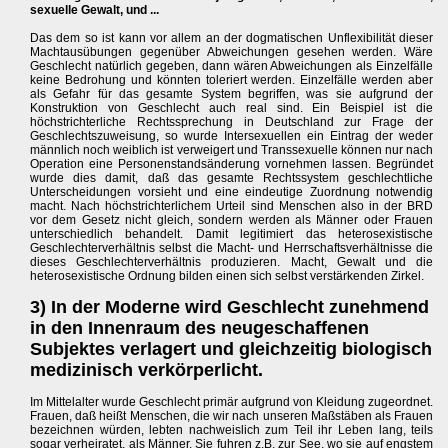
sexuelle Gewalt, und ...
Das dem so ist kann vor allem an der dogmatischen Unflexibilität dieser
Machtausübungen gegenüber Abweichungen gesehen werden. Wäre
Geschlecht natürlich gegeben, dann wären Abweichungen als Einzelfälle
keine Bedrohung und könnten toleriert werden. Einzelfälle werden aber
als Gefahr für das gesamte System begriffen, was sie aufgrund der
Konstruktion von Geschlecht auch real sind. Ein Beispiel ist die
höchstrichterliche Rechtssprechung in Deutschland zur Frage der
Geschlechtszuweisung, so wurde Intersexuellen ein Eintrag der weder
männlich noch weiblich ist verweigert und Transsexuelle können nur nach
Operation eine Personenstandsänderung vornehmen lassen. Begründet
wurde dies damit, daß das gesamte Rechtssystem geschlechtliche
Unterscheidungen vorsieht und eine eindeutige Zuordnung notwendig
macht. Nach höchstrichterlichem Urteil sind Menschen also in der BRD
vor dem Gesetz nicht gleich, sondern werden als Männer oder Frauen
unterschiedlich behandelt. Damit legitimiert das heterosexistische
Geschlechterverhältnis selbst die Macht- und Herrschaftsverhältnisse die
dieses Geschlechterverhältnis produzieren. Macht, Gewalt und die
heterosexistische Ordnung bilden einen sich selbst verstärkenden Zirkel.
3) In der Moderne wird Geschlecht zunehmend
in den Innenraum des neugeschaffenen
Subjektes verlagert und gleichzeitig biologisch
medizinisch verkörperlicht.
Im Mittelalter wurde Geschlecht primär aufgrund von Kleidung zugeordnet.
Frauen, daß heißt Menschen, die wir nach unseren Maßstäben als Frauen
bezeichnen würden, lebten nachweislich zum Teil ihr Leben lang, teils
sogar verheiratet, als Männer. Sie fuhren z.B. zur See, wo sie auf engstem