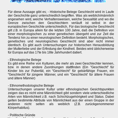
Für diese Aussage gibt es; - Historische Belege Geschlecht wird in Laufe
der Geschichte ganz unterschiedlich begriffen. Was als weiblich/männlich
angesehen wird, weiche Verhaltensweisen, welche Sexualität und wo die
Grenze zwischen den Geschlechtern verläuft ist selbst in der
europäischen Geschichte unterschiedlich, Für das biologische Geschlecht
gilt z.B. in Europa allein für die letzten 100 Jahre, daß die Definition von
einer morphologischen zu einer genetischen übergeht und zur Zeit die
Tendenz hin zu einer neurologischen Definition besteht. Morphologisches,
genetisches und neurologisches Geschlecht sind aber nicht immer
identisch. Es gibt auch Untersuchungen zur historischen Herausbildung
der Mutterliebe und der Erfindung der Kindheit. Beides wird üblicherweise
für Europa auf das 17te bis 18te Jahrhundert datiert.
- Ethnologische Belege
Es gibt eine Reihe von Kulturen, die mehr als zwei Geschlechter kennen,
bzw. in denen andere Zuordnungen stattfinden (Ein "Geschlecht" für
Kinder bis zur Pubertät, ein "Geschlecht" für gebärfähige Frauen, ein
"Geschlecht' für jüngere Männer, und ein "Geschlecht' für ältere Frauen
und ältere Männer)
- Ethnomethodologische Belege
Untersuchungen unserer Kultur unter ethnologischen Gesichtspunkten
zeigen das es nicht eine Männlichkeit gibt sondern viele unterschiedliche
Arten von Männlichkeit z.B. nach Schichtzugehörigkeit und Status. Dabei
gelten bestimmte Attribute von Männlichkeit aus der einen Gruppe in der
anderen nicht selten als weiblich (Z.B. zurückgenommener
Körperhabitus).
- Politische Gründe