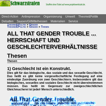
Direct-Action
Antirepression
Organisierung
Umwelt
Theorie&Politik
Debatten
Saasen/GI/Mittelhessen
Materialien
Service
Theorie&Politik
»
Gender
Theorie&Politik
»
Gender
»
Thesen
ALL THAT GENDER TROUBLE ...
HERRSCHAFT UND
GESCHLECHTERVERHÄLTNISSE
Thesen
Thesen
1) Geschlecht Ist ein Konstrukt.
Dies gilt für das biologische, das soziale und das sexuelle Geschlecht.
Das heißt es gibt keine vorgesellschaftliche Festlegung auf eine
eindeutige Zuordnung von zwei Geschlechtern. Insbesondere gilt das
biologisches, sexuelles und soziales Geschlecht nicht übereinstimmen
müssen. Das heißt im Gegensatz zur zweigeschlechtlichen
Gleichmacherei ist jede/r Mensch unterschiedlich.