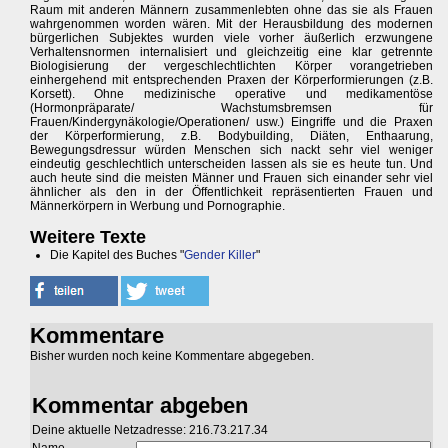
Raum mit anderen Männern zusammenlebten ohne das sie als Frauen
wahrgenommen worden wären. Mit der Herausbildung des modernen
bürgerlichen Subjektes wurden viele vorher äußerlich erzwungene
Verhaltensnormen internalisiert und gleichzeitig eine klar getrennte
Biologisierung der vergeschlechtlichten Körper vorangetrieben
einhergehend mit entsprechenden Praxen der Körperformierungen (z.B.
Korsett). Ohne medizinische operative und medikamentöse
(Hormonpräparate/ Wachstumsbremsen für
Frauen/Kindergynäkologie/Operationen/ usw.) Eingriffe und die Praxen
der Körperformierung, z.B. Bodybuilding, Diäten, Enthaarung,
Bewegungsdressur würden Menschen sich nackt sehr viel weniger
eindeutig geschlechtlich unterscheiden lassen als sie es heute tun. Und
auch heute sind die meisten Männer und Frauen sich einander sehr viel
ähnlicher als den in der Öffentlichkeit repräsentierten Frauen und
Männerkörpern in Werbung und Pornographie.
Weitere Texte
Die Kapitel des Buches "
Gender Killer
"
Kommentare
Bisher wurden noch keine Kommentare abgegeben.
Kommentar abgeben
Deine aktuelle Netzadresse: 216.73.217.34