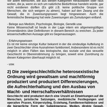
Vor allem Menschen, die aus diesen Kategorien herausfallen oder raus
wollen, die ja, wenn es sich um natürliche Bedürfnisse handeln würde, gar
nicht existieren dürften (Es gibt z.B. keine politische Gruppe von
Menschen, die sich weigern zu atmen), haben auf den Zwang und die
Gewalt, die in Zuweisungspraxen liegt hingewiesen. Auch die
feministische Bewegung hat viele Zuweisungen als Zumutungen entlarvt.
- Belege aus Medizin, Psychologie, Biologie, Genetik usw.
Keine Wissenschaft ist heute in der Lage intern ein allgemeingültiges
Einverständnis über Definitionen in diesem Bereich zu ereichen. Zu jeder
wissenschaftlichen Aussage gibt es Gegenaussagen.
- Erfahrungswissen
Es ist mir keine einzige Kultur bekannt in der die eindeutige Aufteilung in
zwei Geschlechter ohne Ausnahmen funktioniert, Insbesondere ist es nicht
möglich in allen Fällen das biologische, das soziale und das sexuelle
Geschlecht in Obereinstimmung zu bringen, soweit eine Zuordnung zu
diesen Kategorien überhaupt möglich ist.
- usw.
2) Die zweigeschlechtliche heterosexistische
Ordnung wird gewaltsam und machtförmig
produziert und produziert Differenzierungen,
die Aufrechterhaltung und den Ausbau von
Macht- und Herrschaftsverhältnissen
Geschlecht wird produziert durch eine Unzahl an Einwirkungen auf die
Menschen, juristische Satzungen, medizinische Festlegungen und
operative Praxen, Körperstyling, Erziehung, Familienverhältnisse und
die bürgerliche Form der Subjektgenese, Medien, direkte Gewalt,