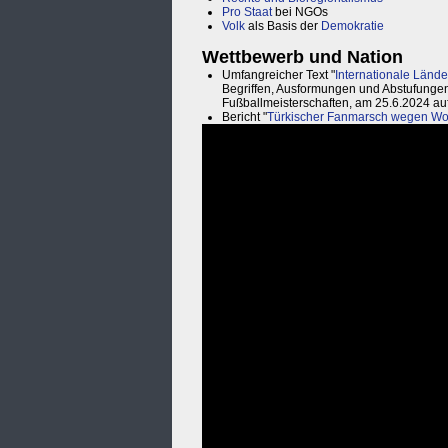
Pro Staat
bei NGOs
Volk
als Basis der
Demokratie
Wettbewerb und Nation
Umfangreicher Text "
Internationale Lände
Begriffen, Ausformungen und Abstufungen
Fußballmeisterschaften, am 25.6.2024 au
Bericht "
Türkischer Fanmarsch wegen Wo