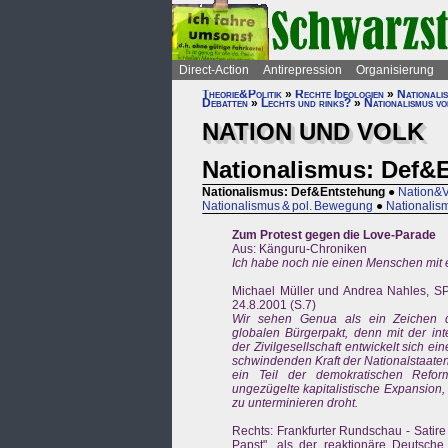
Direct-Action
Antirepression
Organisierung
Theorie&Politik
»
Rechte Ideologien
»
Nationali
Debatten
»
Lechts und rinks?
»
Nationalismus vo
NATION UND VOLK
Nationalismus: Def&
Nationalismus: Def&Entstehung
●
Nation&V
Nationalismus & pol. Bewegung
●
Nationalism
Zum Protest gegen die Love-Parade
Aus: Känguru-Chroniken
Ich habe noch nie einen Menschen mit e
Michael Müller und Andrea Nahles, S
24.8.2001 (S.7)
Wir sehen Genua als ein Zeichen d
globalen Bürgerpakt, denn mit der int
der Zivilgesellschaft entwickelt sich ei
schwindenden Kraft der Nationalstaaten e
ein Teil der demokratischen Refo
ungezügelte kapitalistische Expansion,
zu unterminieren droht.
Rechts: Frankfurter Rundschau - Satire
Papst", als der reaktionäre Deutsch