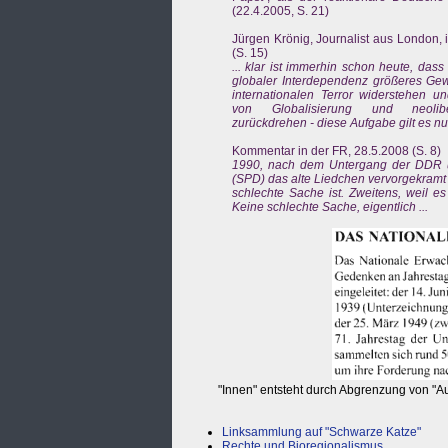
(22.4.2005, S. 21)
Jürgen Krönig, Journalist aus London,
(S. 15)
... klar ist immerhin schon heute, das
globaler Interdependenz größeres Gew
internationalen Terror widerstehen u
von Globalisierung und neoliber
zurückdrehen - diese Aufgabe gilt es 
Kommentar in der FR, 28.5.2008 (S. 8)
1990, nach dem Untergang der DDR u
(SPD) das alte Liedchen vervorgekramt u
schlechte Sache ist. Zweitens, weil e
Keine schlechte Sache, eigentlich ...
"Innen" entsteht durch Abgrenzung von "A
Linksammlung auf "Schwarze Katze"
Rechte und Bioregionalismus