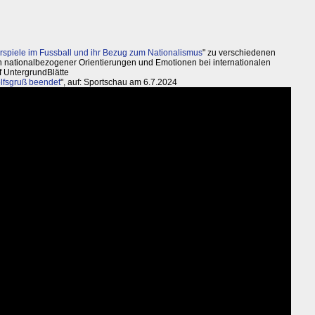
rspiele im Fussball und ihr Bezug zum Nationalismus
" zu verschiedenen
 nationalbezogener Orientierungen und Emotionen bei internationalen
f UntergrundBlätte
lfsgruß beendet
", auf: Sportschau am 6.7.2024