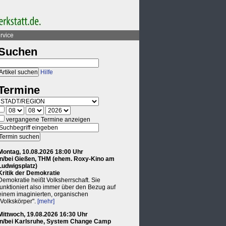
rvice
Suchen
Hilfe
Termine
vergangene Termine anzeigen
Montag, 10.08.2026 18:00 Uhr
in/bei Gießen, THM (ehem. Roxy-Kino am
Ludwigsplatz)
Kritik der Demokratie
Demokratie heißt Volksherrschaft. Sie
funktioniert also immer über den Bezug auf
einem imaginierten, organischen
"Volkskörper".
[mehr]
Mittwoch, 19.08.2026 16:30 Uhr
in/bei Karlsruhe, System Change Camp