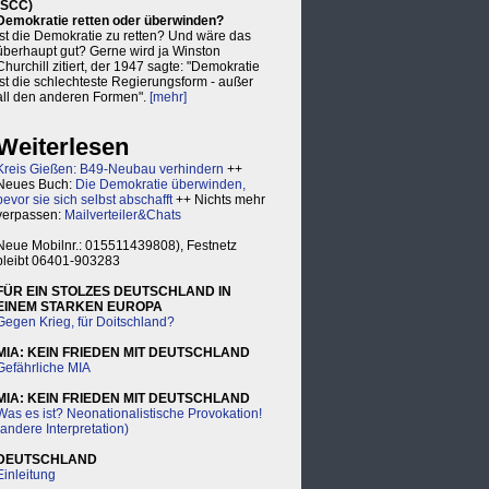
(SCC)
Demokratie retten oder überwinden?
Ist die Demokratie zu retten? Und wäre das
überhaupt gut? Gerne wird ja Winston
Churchill zitiert, der 1947 sagte: "Demokratie
ist die schlechteste Regierungsform - außer
all den anderen Formen".
[mehr]
Weiterlesen
Kreis Gießen: B49-Neubau verhindern
++
Neues Buch:
Die Demokratie überwinden,
bevor sie sich selbst abschafft
++ Nichts mehr
verpassen:
Mailverteiler&Chats
Neue Mobilnr.: 015511439808), Festnetz
bleibt 06401-903283
FÜR EIN STOLZES DEUTSCHLAND IN
EINEM STARKEN EUROPA
Gegen Krieg, für Doitschland?
MIA: KEIN FRIEDEN MIT DEUTSCHLAND
Gefährliche MIA
MIA: KEIN FRIEDEN MIT DEUTSCHLAND
Was es ist? Neonationalistische Provokation!
(andere Interpretation)
DEUTSCHLAND
Einleitung