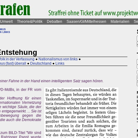
Umwelt
Theorie&Politik
Debatten
Saasen/GI/Mittelhessen
Materialien
Se
smus
n links
Entstehung
olk in der Verfassung
●
Nationalismus von links
●
us (fast) überall
●
Deutschland
●
Links
iner Fahne in der Hand einen intelligenten Satz sagen hören.
PD-MdBs, in der FR vom
er Hoffnung für einen
ernationalen Vernetzung
ne wichtige Säule, die der
ntgegenwirkt. ... Sie ist
rmbewegung gegen die
 die auch die Demokratie
 zum BILD-Titel "Wir sind
e Ratzinger Papst wurde